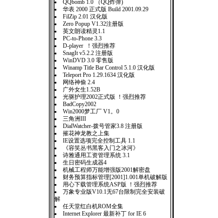
QQbomb 1.0 （QQ炸弹)
华表 2000 正式版 Build 2001.09.29
FilZip 2.01 汉化版
Zero Popup V1.32注册版
英文朗读精灵1.1
PC-to-Phone 3.3
D-player ！强烈推荐
SnagIt v5.2.2 注册版
WinDVD 3.0 零售版
Winamp Title Bar Control 5.1.0 汉化版
Teleport Pro 1.29.1634 汉化版
网络神偷 2.4
广外女生1.52B
光驱护理2002正式版 ！强烈推荐
BadCopy2002
Win2000梦工厂 V1。0
三角洲III
DialWatcher-拨号管家3.8 注册版
摧花神龙教之上集
IE设置选项完全控制工具 1.1
《容笑丛书黑客入门之冰河》
诗雅通用工资管理系统 3.1
生日密码生成器4
机械工程师万能增强版2001解密盘
财务预算指标管理[2001]1.001单机破解版
用心下载管理系统ASP版 ！强烈推荐
万象专业版V10.1无67台限制完全安装破
解
任天堂红白机ROM全集
Internet Explorer 最新补丁 for IE 6