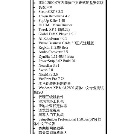
IE6.0.2600.0官方简体中文正式硬盘安装版
良友3.68
SecureCRT 3.3.3
Trojan Remover 4.4.2
PopUp Killer 1.40
DHTML Menu Builder
Tweak-XP 1.18(9.22)
Global DiVX Player 1.9.1
AI RoboForm 4.0.1
Visual Business Cards 3.3正式注册版
RegRun II 2.99 Beta
Audio Converter 3.5
DynSite 1.11.493.4 Beta
PowerStrip 3.02 Build 201
NewsBin 3.31
Swish 2.0
NiceMP3 3.6
VuePrint Pro 7.7d
木马伪装图标制作器
Windows XP build 2600 简体中文专业测试
版ISO
代理三级跳软件
泡泡网络工具包
IP地址查找定位器
浏览器窥视者
黑客入门工具箱
SetupBuilder Professional 1.50.3sc(SP6) 简
体中文正式版
鹦鹉螺网络助手
聊天室刷屏机器人