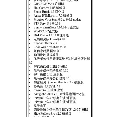
发啦彩票下注王 1.6.8正式安装版
GIF2SWF V2.1 注册版
Hot Corners 1.85 破解版
Photo-Brush 1.6 汉化版
Atrise HTMLock 1.7.0 破解版
McAfee VirusScan 6.0 to 6.0.1 update
FTP Serv-U 3.0.0.18
Sunny SmartNote 4.04.0143 正式版
WinISO 5.2正式版
DiskVision 1.1.11.0 注册版
电脑幽灵(pcGhost) 4.10
Special Effects 2.3
Cool Web Scrollbars v2.0
短信小精灵 网络版
动画录制播放软件
飞天餐饮娱乐管理系统 V3.24 标准版破解
版
屏保自己做 1.2版 注册版
黑马多媒体电子教室 4.15
柳叶擦眼 2.12 注册版
黑马多媒体办公管理网 4.15
加密精灵（EncryptGenie）2.2 破解版
孙燕姿《开始懂了》
recover4all正式商业版
Amiglobe 2001 v1.0.0 世界地图汉化包
:::晚娘(下集):::领衔主演 钟丽缇
:::晚娘(上集):::领衔主演 钟丽缇
鬼子来了
恋爱物语之情书杀手BOY版 v2.0 注册版
Hide Folders Pro v2.0 破解版