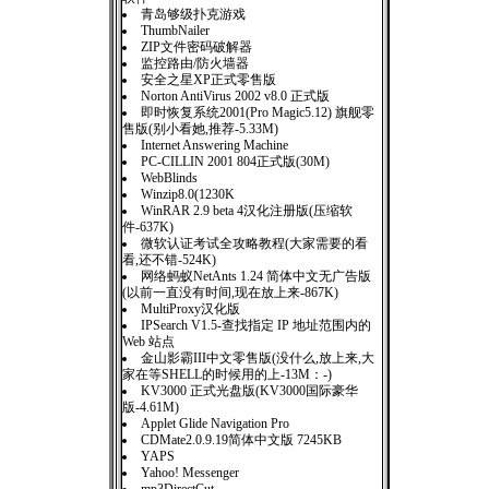
青岛够级扑克游戏
ThumbNailer
ZIP文件密码破解器
监控路由/防火墙器
安全之星XP正式零售版
Norton AntiVirus 2002 v8.0 正式版
即时恢复系统2001(Pro Magic5.12) 旗舰零
售版(别小看她,推荐-5.33M)
Internet Answering Machine
PC-CILLIN 2001 804正式版(30M)
WebBlinds
Winzip8.0(1230K
WinRAR 2.9 beta 4汉化注册版(压缩软
件-637K)
微软认证考试全攻略教程(大家需要的看
看,还不错-524K)
网络蚂蚁NetAnts 1.24 简体中文无广告版
(以前一直没有时间,现在放上来-867K)
MultiProxy汉化版
IPSearch V1.5-查找指定 IP 地址范围内的
Web 站点
金山影霸III中文零售版(没什么,放上来,大
家在等SHELL的时候用的上-13M：-)
KV3000 正式光盘版(KV3000国际豪华
版-4.61M)
Applet Glide Navigation Pro
CDMate2.0.9.19简体中文版 7245KB
YAPS
Yahoo! Messenger