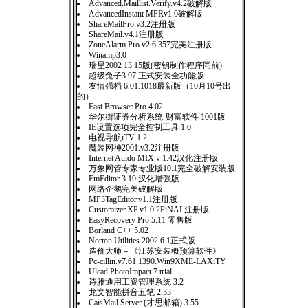
Advanced.Maillist.Verify.v4.2破解版
AdvancedInstant MPRv1.0破解版
ShareMailPro.v3.2注册版
ShareMail.v4.1注册版
ZoneAlarm.Pro.v2.6.357完美注册版
Winamp3.0
瑞星2002 13.15版(密钥制作程序同前)
超级兔子3.97 正式安装全功能版
友情强档 6.01.1018最新版（10月10号出
的）
Fast Browser Pro 4.02
华尔街证券分析系统-财富软件 1001版
IE设置选项完全控制工具 1.0
电视导航iTV 1.2
魔装网神2001.v3.2注册版
Internet Auido MIX v 1.42汉化注册版
万象网管专家专业版10.1完全破解安装版
EmEditor 3.19 汉化增强版
网络企鹅完美破解版
MP3TagEditor.v1.1注册版
Customizer.XP.v1.0.2FiNAL注册版
EasyRecovery Pro 5.11 零售版
Borland C++ 5.02
Norton Utilities 2002 6.1正式版
造价大师－《江苏安装概预算软件》
Pc-cillin.v7.61.1390.Win9XME-LAXiTY
Ulead PhotoImpact 7 trial
诗雅通用工资管理系统 3.2
龙文智能拼音五笔 2.53
CaisMail Server (才思邮箱) 3.55