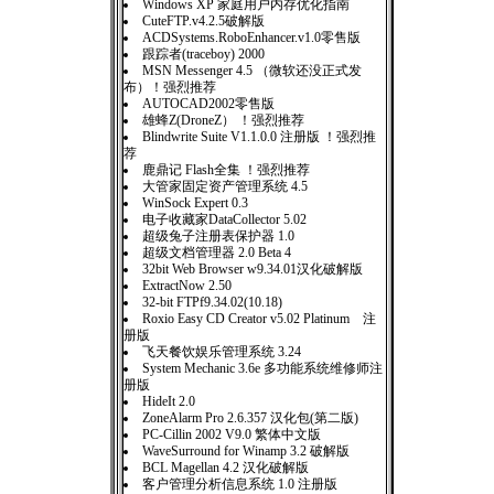
Windows XP 家庭用户内存优化指南
CuteFTP.v4.2.5破解版
ACDSystems.RoboEnhancer.v1.0零售版
跟踪者(traceboy) 2000
MSN Messenger 4.5 （微软还没正式发
布）！强烈推荐
AUTOCAD2002零售版
雄蜂Z(DroneZ） ！强烈推荐
Blindwrite Suite V1.1.0.0 注册版 ！强烈推
荐
鹿鼎记 Flash全集 ！强烈推荐
大管家固定资产管理系统 4.5
WinSock Expert 0.3
电子收藏家DataCollector 5.02
超级兔子注册表保护器 1.0
超级文档管理器 2.0 Beta 4
32bit Web Browser w9.34.01汉化破解版
ExtractNow 2.50
32-bit FTPf9.34.02(10.18)
Roxio Easy CD Creator v5.02 Platinum 注
册版
飞天餐饮娱乐管理系统 3.24
System Mechanic 3.6e 多功能系统维修师注
册版
HideIt 2.0
ZoneAlarm Pro 2.6.357 汉化包(第二版)
PC-Cillin 2002 V9.0 繁体中文版
WaveSurround for Winamp 3.2 破解版
BCL Magellan 4.2 汉化破解版
客户管理分析信息系统 1.0 注册版