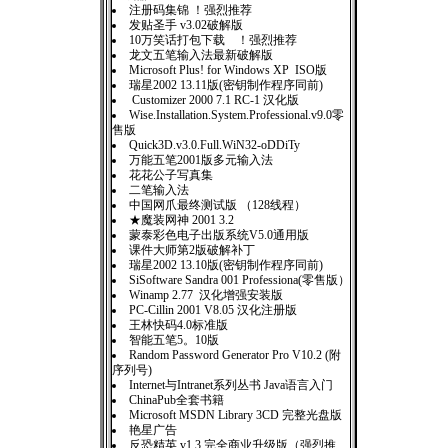
注册码集锦 ！强烈推荐
发贴圣手 v3.02破解版
10万笑话打包下载 ！强烈推荐
龙文五笔输入法最新破解版
Microsoft Plus! for Windows XP ISO版
瑞星2002 13.11版(密钥制作程序同前)
Customizer 2000 7.1 RC-1 汉化版
Wise.Installation.System.Professional.v9.0零
售版
Quick3D.v3.0.Full.WiN32-oDDiTy
万能五笔2001版多元输入法
花花公子写真集
二笔输入法
中国网爪最终测试版 （128线程）
★魔装网神 2001 3.2
蒙泰彩色电子出版系统V5.0通用版
课件大师第2版破解补丁
瑞星2002 13.10版(密钥制作程序同前)
SiSoftware Sandra 001 Professiona(零售版）
Winamp 2.77 汉化增强安装版
PC-Cillin 2001 V8.05 汉化注册版
王林快码4.0标准版
智能五笔5。10版
Random Password Generator Pro V10.2 (附
序列号)
Internet与Intranet系列丛书 Java语言入门
ChinaPub全套书籍
Microsoft MSDN Library 3CD 完整光盘版
艳星广告
反恐精英 v1.3 完全商业升级版（强烈推