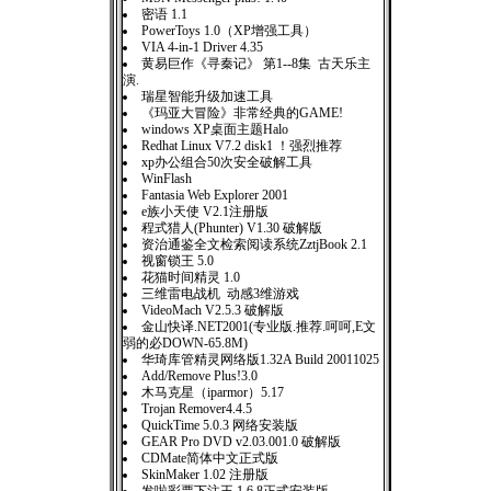
密语 1.1
PowerToys 1.0（XP增强工具）
VIA 4-in-1 Driver 4.35
黄易巨作《寻秦记》 第1--8集 古天乐主
演.
瑞星智能升级加速工具
《玛亚大冒险》非常经典的GAME!
windows XP桌面主题Halo
Redhat Linux V7.2 disk1 ！强烈推荐
xp办公组合50次安全破解工具
WinFlash
Fantasia Web Explorer 2001
e族小天使 V2.1注册版
程式猎人(Phunter) V1.30 破解版
资治通鉴全文检索阅读系统ZztjBook 2.1
视窗锁王 5.0
花猫时间精灵 1.0
三维雷电战机 动感3维游戏
VideoMach V2.5.3 破解版
金山快译.NET2001(专业版.推荐.呵呵,E文
弱的必DOWN-65.8M)
华琦库管精灵网络版1.32A Build 20011025
Add/Remove Plus!3.0
木马克星（iparmor）5.17
Trojan Remover4.4.5
QuickTime 5.0.3 网络安装版
GEAR Pro DVD v2.03.001.0 破解版
CDMate简体中文正式版
SkinMaker 1.02 注册版