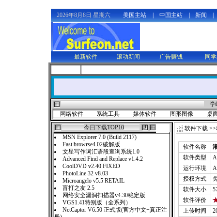
2026年8月8日 星期六
美国主站
|
中国主站
|
新闻
|
最新软件
滚动新闻
广告赚钱
同学
学
网络软件
系统工具
媒体软件
图形图像
桌
今日下载TOP10
软件下载
>>
MSN Explorer 7.0 (Build 2117)
Fast browrse4.02破解版
软件名称
文星写作词汇语段查询系统1.0
软件类型
A
Advanced Find and Replace v1.4.2
CoolDVD v2.40 FIXED
运行环境
A
PhotoLine 32 v8.03
授权方式
Microangelo v5.5 RETAIL
盲打之友 2.5
软件大小
5
网络安全漏洞扫描器v4.30稳定版
软件评价
VGS1.41特别版（全系列）
NetCaptor V6.50 正式版(官方中文+真正注
上传时间
2