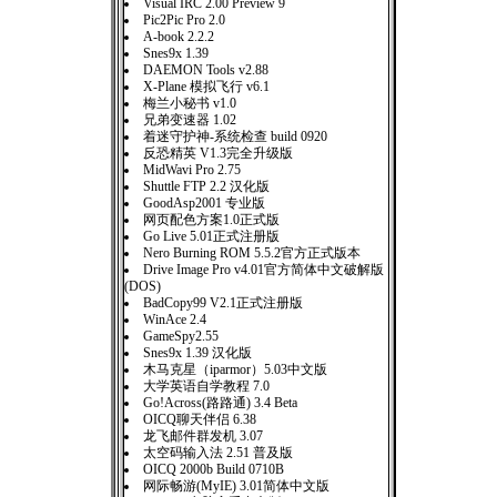
Visual IRC 2.00 Preview 9
Pic2Pic Pro 2.0
A-book 2.2.2
Snes9x 1.39
DAEMON Tools v2.88
X-Plane 模拟飞行 v6.1
梅兰小秘书 v1.0
兄弟变速器 1.02
着迷守护神-系统检查 build 0920
反恐精英 V1.3完全升级版
MidWavi Pro 2.75
Shuttle FTP 2.2 汉化版
GoodAsp2001 专业版
网页配色方案1.0正式版
Go Live 5.01正式注册版
Nero Burning ROM 5.5.2官方正式版本
Drive Image Pro v4.01官方简体中文破解版
(DOS)
BadCopy99 V2.1正式注册版
WinAce 2.4
GameSpy2.55
Snes9x 1.39 汉化版
木马克星（iparmor）5.03中文版
大学英语自学教程 7.0
Go!Across(路路通) 3.4 Beta
OICQ聊天伴侣 6.38
龙飞邮件群发机 3.07
太空码输入法 2.51 普及版
OICQ 2000b Build 0710B
网际畅游(MyIE) 3.01简体中文版