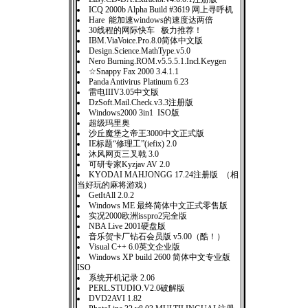
ICQ 2000b Alpha Build #3619 网上寻呼机
Hare 能加速windows的速度达两倍
30线程的网际快车 极力推荐！
IBM.ViaVoice.Pro.8.0简体中文版
Design.Science.MathType.v5.0
Nero Burning.ROM.v5.5.5.1.Incl.Keygen
☆Snappy Fax 2000 3.4.1.1
Panda Antivirus Platinum 6.23
雷电IIIV3.05中文版
DzSoft.Mail.Check.v3.3注册版
Windows2000 3in1 ISO版
超级玛里奥
沙丘魔堡之帝王3000中文正式版
IE标题“修理工”(iefix) 2.0
沐风网页三叉戟 3.0
可研专家Kyzjav AV 2.0
KYODAI MAHJONGG 17.24注册版 （相
当好玩的麻将游戏）
GetItAll 2.0.2
Windows ME 最终简体中文正式零售版
实况2000欧洲isspro2完全版
NBA Live 2001硬盘版
音乐贺卡厂钻石会员版 v5.00（酷！）
Visual C++ 6.0英文企业版
Windows XP build 2600 简体中文专业版
ISO
系统开机记录 2.06
PERL.STUDIO.V2.0破解版
DVD2AVI 1.82