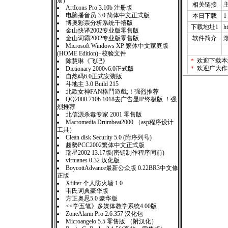
册)
相关链接
ArtIcons Pro 3.10b 注册版
电脑播音员 3.0 简体中文正式版
本日下载
1
博奥彩票分析系统千禧版
下载地址1
h
金山快译2002专业版零售版
金山词霸2002专业版零售版
软件简介
Microsoft Windows XP 繁体中文家庭版
(HOME Edition)+校验文件
＊
欢迎下载本
陈慧琳《飞吧》
＊
欢迎广大作
Dictionary 2000v6.0正式版
自然码6.0正式安装版
斗地主 3.0 Build 215
北歐女神FAN格鬥遊戲;！强烈推荐
QQ2000 710b 1018去广告显IP终极版 ！强
烈推荐
北信源杀毒专家 2001 零售版
Macromedia Drumbeat2000 （asp程序设计
工具）
Clean disk Security 5.0 (附序列号)
趨勢PCC2002繁体中文正式版
瑞星2002 13.17版(密钥制作程序同前)
virtuanes 0.32 汉化版
BoycottAdvance最新公众版 0.22BR3中文修
正版
Xfilter 个人防火墙 1.0
韦氏词典豪华版
方正奥思5.0 豪华版
<<学五笔》多媒体教学系统4.00版
ZoneAlarm Pro 2.6.357 汉化包
Microangelo 5.5 零售版 （附汉化）