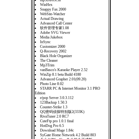
mp3DirectCut
WinHex
Snappy Fax 2000
WebSite-Watcher
Actual Drawing
Advanced Call Center
软件管理专家1.08
Adobe SVG Viewer
Media Jukebox
InSync
Customizer 2000
Q-Recovery 2002
Black Hole Organizer
The Cleaner
Mp3Trim
vanBasco's Karaoke Player 2.52
WinZip 8.1 beta Build 4180
Advanced Grapher 2.01(09.20)
Photo Line 8.02
STARR PC & Internet Monitor 3.1 PRO
Edition
e/pop Server 3.0.3.112
123Backup 1.50.3
Counter-Strike 1.3
QQ密码侦探特别版2(333K)
RivaTuner 2.0 RC7
CuteFtp pro 1.0.1 final
HotDog Pro 6.5
Download Mage 1.84c
SyGate Home Network 4.2 Build 803