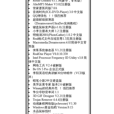
Roxio GoBack v3.1.56(豪华，零售版）
AltoMP3 Maker V3.02注册版
管家婆医药版7.0A
音画时尚(ICE-DVD-Player) 3.0 中文版
QQ增强包 ！！强烈推荐
超级邮箱探测器
《DreamweaverUltraDev实例教程》
键盘鼠标发声器(v1.0) 注册版
小李注册表大师 1.2 注册版
明镜湖2001(PhotoGather) 1.0.2 中文版
Real格式文件压缩至尊1.5完美注册版
Macromedia.Dreamweaver.4.03简体中文零
售版
侠客系统修改器 V1.21注册版
RealOne Player V6.0.10.359
Intel Processor Frequency ID Utility v3.8 简
体中文版
网络工兵 V2.4 破解版
Be OS 5 Pro 企业正式版
李阳英语经典讲解30分钟精华（VCD版
本）
蜡笔小新2中文硬盘版
美萍反黄专家 版本2.6 破解版
Winanp的经典外壳 ！ 强烈推荐
争分夺秒背单词 1.1
3D GIF Designer V2.21注册版
Trojan Remover 4.4.4注册版
动感象棋网络版(pchessme) V1.30
Windows黄金拍档 Version:9.15
水晶鼠标指针