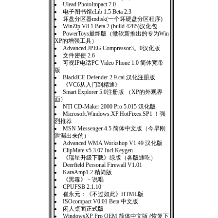
Ulead PhotoImpact 7.0
电子图书馆eLib 1.5 Beta 2.3
坏盘分区器mdisk(一个坏硬盘分区程序)
WinZip V8.1 Beta 2 (build 4285)汉化包
PowerToys最终版（微软新推出的专为Win
XP的增强工具）
Advanced JPEG Compressor3。0汉化版
文件密使 2.6
可视IP电话PC Video Phone 1.0 简体宽带
版
BlackICE Defender 2.9.cai 汉化注册版
《VC6从入门到精通》
Smart Explorer 5.0注册版 （XP的外观界
面）
NTI CD-Maker 2000 Pro 5.015 汉化版
Microsoft.Windows.XP.HotFixes.SP1 ！强
烈推荐
MSN Messenger 4.5 简体中文版（今早刚
泄漏出来的）
Advanced WMA Workshop V1.49 汉化版
ClipMate.v5.3.07.Incl.Keygen
《瑞星升级下载》绿版（各版通吃）
Deerfield Personal Firewall V1.01
KaraAmp1.2 精简版
《黑毒》－说唱
CPUFSB 2.1.10
崔永元：《不过如此》HTML版
ISOcompact V0.01 Beta 中文版
闲人桌面正式版
WindowsXP Pro OEM 简体中文版 (恢复下