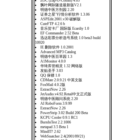
ZOC (Zap-O-Comm) 4.03
飘叶网际隧道最新版V2.1
明德中医方剂园 2.20
证券之星”行情分析软件 1.3.06
ASPEdit.2001.v30 破解版
CuteFTP 4.2.6 b
音乐贺卡厂 国际版 Ecardiy 1.0
EF Commander 2.52 Beta
迅达彩票分析选号系统 1.0 beta3 build
10920
IE 删除软件 1.0.2001
Advanced MP3 Catalog
明德中医百草园 1.3
A1Monitor 4.0.0
华琦库管精灵 1.32 网络版
发贴圣手 3.03
QQ 保镖 1.0
CDMate 2.0.9.21 中英文版
FoxMail 4.0.2版
ExtractNow 2.26
JetAudio.v4.92.Retail中文正式版
明德中医顾问系统 2.20
AI RoboForm 3.9.99
ExtractNow 2.26
PowerStrip 3.02 Build 200 Beta
KCPU Cooler 0.9.1 RC1
BurnInTest 2.2.1006
metapad 3.5 Beta 1
MindIT! 2.62
WebSnatcher 2.4(2001/09/21)