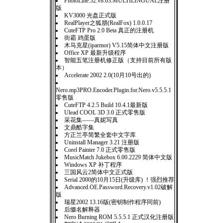
PhotoLine.32.v8.03.MULTILINGUAL注册
版
KV3000 光盘正式版
RealPlayer之狐朋(RealFox) 1.0.0.17
CuteFTP Pro 2.0 Beta 真正的注册机
街霸 鸡蛋版
木马克星(iparmor) V5.15简体中文注册版
Office XP 最新升级程序
智能五笔注册机修正版（支持目前所有版
本）
Accelerate 2002 2.0(10月10号出的)
Nero.mp3PRO.Encoder.Plugin.for.Nero.v5.5.5.1
零售版
CuteFTP 4.2.5 Build 10.4.1最新版
Ulead COOL 3D 3.0 正式零售版
采花集——真妮写真
文鼎酷字集
方正兰亭简繁全套中文字库
Uninstall Manager 3.21 注册版
Corel Painter 7.0 正式零售版
MusicMatch Jukebox 6.00.2229 简体中文版
Windows XP 补丁程序
三国风云2简体中文正式版
Serial 2000的10月15日(升级库) ！强烈推荐
Advanced.OE.Password.Recovery.v1.02破解
版
瑞星2002 13.16版(密钥制作程序同前)
后缀名解释器
Nero Burning ROM 5.5.5.1 正式汉化注册版