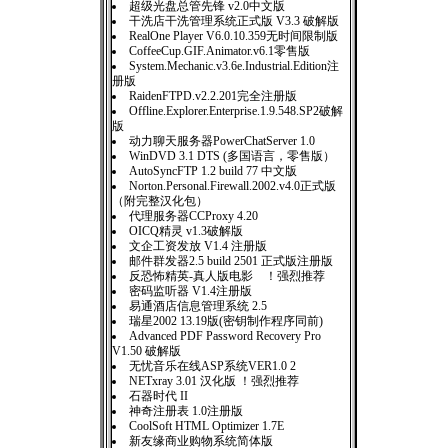
超级光盘总管先锋 v2.0中文版
干洗店干洗管理系统正式版 V3.3 破解版
RealOne Player V6.0.10.359无时间限制版
CoffeeCup.GIF.Animator.v6.1零售版
System.Mechanic.v3.6e.Industrial.Edition注
册版
RaidenFTPD.v2.2.201完全注册版
Offline.Explorer.Enterprise.1.9.548.SP2破解
版
动力聊天服务器PowerChatServer 1.0
WinDVD 3.1 DTS (多国语言，零售版）
AutoSyncFTP 1.2 build 77 中文版
Norton.Personal.Firewall.2002.v4.0正式版
（附完整汉化包）
代理服务器CCProxy 4.20
OICQ精灵 v1.3破解版
文企工资发放 V1.4 注册版
邮件群发器2.5 build 2501 正式版注册版
反恐怖精英-真人版电影 ！强烈推荐
密码监听器 V1.4注册版
易通酒店信息管理系统 2.5
瑞星2002 13.19版(密钥制作程序同前)
Advanced PDF Password Recovery Pro
V1.50 破解版
无忧音乐在线ASP系统VER1.0 2
NETxray 3.01 汉化版 ！强烈推荐
石器时代 II
神奇注册表 1.0注册版
CoolSoft HTML Optimizer 1.7E
新友缘商业购物系统简体版