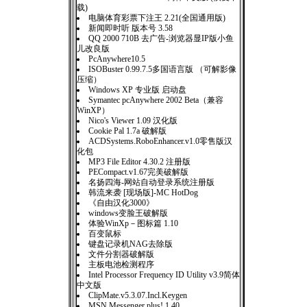
载)
电脑体育彩票下注王 2.21(全国通用版)
新闻即时听 版本号 3.58
QQ 2000 710B 去广告-浏览器显IP版小鱼
儿改良版
PcAnywhere10.5
ISOBuster 0.99.7.5多国语言版 （可解影像
压缩）
Windows XP 专业版 启动盘
Symantec pcAnywhere 2002 Beta（兼容
WinXP）
Nico's Viewer 1.09 汉化版
Cookie Pal 1.7a 破解版
ACDSystems.RoboEnhancer.v1.0零售版汉
化包
MP3 File Editor 4.30.2 注册版
PECompact.v1.67完美破解版
名扬四海-网站自动登录系统注册版
韩流来袭 [现场版]-MC HotDog
《自由汉化3000》
windows变脸王破解版
体验WinXp－图标篇 1.10
百变鼠标
键盘记录机NAG去除版
文件分割器破解版
主板电池检测程序
Intel Processor Frequency ID Utility v3.9简体
中文版
ClipMate.v5.3.07.Incl.Keygen
MSN Messenger plus! 1.40