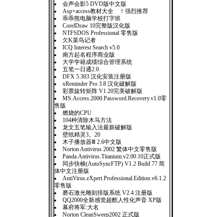
会声会影5 DVD版中文版
Asp+access教材大全 ！强烈推荐
乖乖熊电脑学校打字班
CorelDraw 10完整版汉化版
NTFSDOS Professional 零售版
欠K菜鸟记者
ICQ Interest Search v5.0
南方起名程序商业版
大学学籍成绩综合管理系统
五笔一日通2.0
DFX 5.303 汉化安装注册版
xReminder Pro 3.8 汉化破解版
彩票旋转矩阵 V1.20完美破解版
MS.Access.2000.Password.Recovery.v1.0零
售版
燃烧的CPU
104种清除木马方法
龙文五笔输入法最新破解版
壁纸精灵3。20
木子播放器Ⅲ 2.6中文版
Norton Antivirus 2002 繁体中文零售版
Panda.Antivirus.Titanium.v2.00.10正式版
同步快梭(AutoSyncFTP) V1.2 Build 77 简
体中文注册版
AntiVirus.eXpert.Professional.Edition.v6.1.2
零售版
磨石激光雕刻排版系统 V2.4 注册版
QQ2000全新感觉超酷人性化声音 XP版
幕府将军:大名
Norton CleanSweep2002 正式版