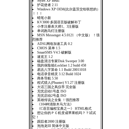
Styles XP Beta1
护花使者 2.11
Windows XP OEM(比尔盖茨交给联想的）
！！！
蜡笔小新
KV3000 多国语言版破解补丁
小李注册表大师1。3注册版
单词跑马灯注册版
MSN Messenger 4.5.0121 （中文版） ！强
烈推荐
ADSL网络加速工具 0.2
CMOS 菜单 1.5
SmartSMS V4.5 破解版
速览王 1.2
磁盘清洁专家Disk Sweeper 3.00
我的保险箱iLockfast 1.2 build 458
易吉八字算命 1.1 Build 20011018
电话录音精灵 3.12 Build 1024
商务导航 5.50
程式猎人(Phunter) V1.27 注册版
大话三国之凤仪亭 完全版
无忧启动1号盘 ISO
无忧启动2号盘 ISO
英雄传说之全集 ！强烈推荐
《104种清除木马方法》
《C语言编程宝典之一》 HTML格式
想让你的ＰＣ机变成苹果机吗？？试试
它！
跟踪者2000 注册版
泡泡龙III 简体中文版