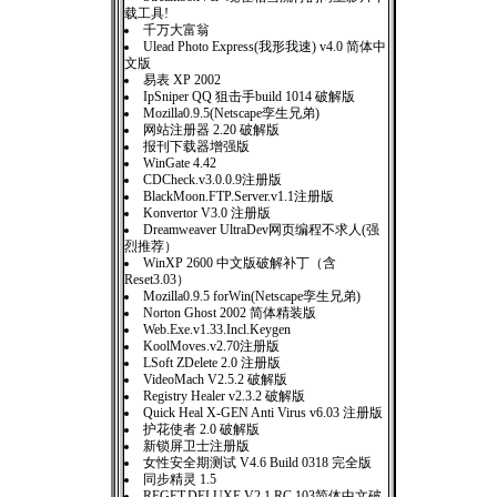
载工具!
千万大富翁
Ulead Photo Express(我形我速) v4.0 简体中
文版
易表 XP 2002
IpSniper QQ 狙击手build 1014 破解版
Mozilla0.9.5(Netscape孪生兄弟)
网站注册器 2.20 破解版
报刊下载器增强版
WinGate 4.42
CDCheck.v3.0.0.9注册版
BlackMoon.FTP.Server.v1.1注册版
Konvertor V3.0 注册版
Dreamweaver UltraDev网页编程不求人(强
烈推荐）
WinXP 2600 中文版破解补丁（含
Reset3.03）
Mozilla0.9.5 forWin(Netscape孪生兄弟)
Norton Ghost 2002 简体精装版
Web.Exe.v1.33.Incl.Keygen
KoolMoves.v2.70注册版
LSoft ZDelete 2.0 注册版
VideoMach V2.5.2 破解版
Registry Healer v2.3.2 破解版
Quick Heal X-GEN Anti Virus v6.03 注册版
护花使者 2.0 破解版
新锁屏卫士注册版
女性安全期测试 V4.6 Build 0318 完全版
同步精灵 1.5
REGET.DELUXE.V2.1.RC.103简体中文破