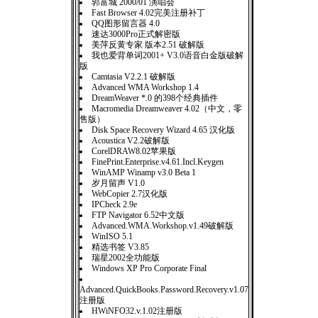
郭富城 2000/01 演唱会
Fast Browser 4.02完美注册补丁
QQ图形留言器 4.0
速达3000Pro正式解密版
美萍反黄专家 版本2.51 破解版
我也爱背单词2001+ V3.0语音白金版破解
版
Camtasia V2.2.1 破解版
Advanced WMA Workshop 1.4
DreamWeaver *.0 的398个经典插件
Macromedia Dreamweaver 4.02（中文，零
售版）
Disk Space Recovery Wizard 4.65 汉化版
Acoustica V2.2破解版
CorelDRAW8.02苹果版
FinePrint.Enterprise.v4.61.Incl.Keygen
WinAMP Winamp v3.0 Beta 1
岁月留声 V1.0
WebCopier 2.7汉化版
IPCheck 2.9e
FTP Navigator 6.52中文版
Advanced.WMA.Workshop.v1.49破解版
WinISO 5.1
精选书签 V3.85
瑞星2002全功能版
Windows XP Pro Corporate Final
Advanced.QuickBooks.Password.Recovery.v1.07
注册版
HWiNFO32.v.1.02注册版