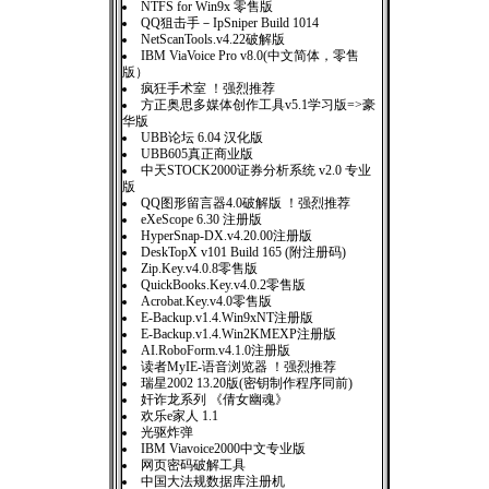
NTFS for Win9x 零售版
QQ狙击手－IpSniper Build 1014
NetScanTools.v4.22破解版
IBM ViaVoice Pro v8.0(中文简体，零售
版）
疯狂手术室 ！强烈推荐
方正奥思多媒体创作工具v5.1学习版=>豪
华版
UBB论坛 6.04 汉化版
UBB605真正商业版
中天STOCK2000证券分析系统 v2.0 专业
版
QQ图形留言器4.0破解版 ！强烈推荐
eXeScope 6.30 注册版
HyperSnap-DX.v4.20.00注册版
DeskTopX v101 Build 165 (附注册码)
Zip.Key.v4.0.8零售版
QuickBooks.Key.v4.0.2零售版
Acrobat.Key.v4.0零售版
E-Backup.v1.4.Win9xNT注册版
E-Backup.v1.4.Win2KMEXP注册版
AI.RoboForm.v4.1.0注册版
读者MyIE-语音浏览器 ！强烈推荐
瑞星2002 13.20版(密钥制作程序同前)
奸诈龙系列 《倩女幽魂》
欢乐e家人 1.1
光驱炸弹
IBM Viavoice2000中文专业版
网页密码破解工具
中国大法规数据库注册机