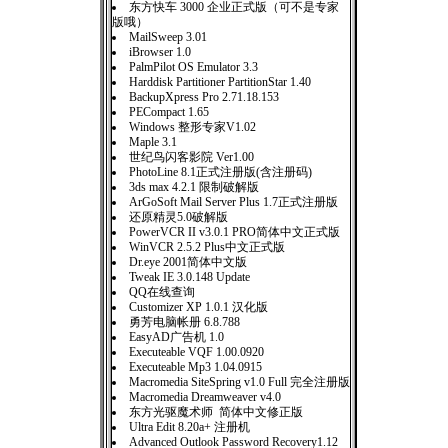
东方快车 3000 企业正式版（可不是专家
版哦）
MailSweep 3.01
iBrowser 1.0
PalmPilot OS Emulator 3.3
Harddisk Partitioner PartitionStar 1.40
BackupXpress Pro 2.71.18.153
PECompact 1.65
Windows 整形专家V1.02
Maple 3.1
世纪鸟闪客影院 Ver1.00
PhotoLine 8.1正式注册版(含注册码)
3ds max 4.2.1 限制破解版
ArGoSoft Mail Server Plus 1.7正式注册版
还原精灵5.0破解版
PowerVCR II v3.0.1 PRO简体中文正式版
WinVCR 2.5.2 Plus中文正式版
Dr.eye 2001简体中文版
Tweak IE 3.0.148 Update
QQ在线查询
Customizer XP 1.0.1 汉化版
勇芳电脑帐册 6.8.788
EasyAD广告机 1.0
Executeable VQF 1.00.0920
Executeable Mp3 1.04.0915
Macromedia SiteSpring v1.0 Full 完全注册版
Macromedia Dreamweaver v4.0
东方光驱魔术师 简体中文修正版
Ultra Edit 8.20a+ 注册机
Advanced Outlook Password Recovery1.12