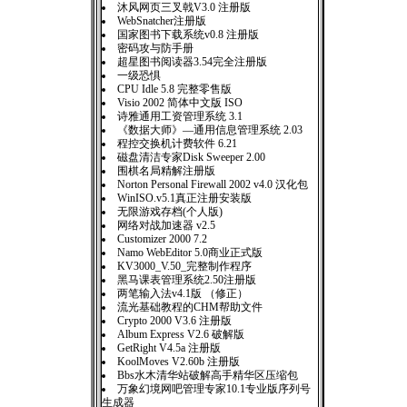
沐风网页三叉戟V3.0 注册版
WebSnatcher注册版
国家图书下载系统v0.8 注册版
密码攻与防手册
超星图书阅读器3.54完全注册版
一级恐惧
CPU Idle 5.8 完整零售版
Visio 2002 简体中文版 ISO
诗雅通用工资管理系统 3.1
《数据大师》—通用信息管理系统 2.03
程控交换机计费软件 6.21
磁盘清洁专家Disk Sweeper 2.00
围棋名局精解注册版
Norton Personal Firewall 2002 v4.0 汉化包
WinISO.v5.1真正注册安装版
无限游戏存档(个人版)
网络对战加速器 v2.5
Customizer 2000 7.2
Namo WebEditor 5.0商业正式版
KV3000_V.50_完整制作程序
黑马课表管理系统2.50注册版
两笔输入法v4.1版 （修正）
流光基础教程的CHM帮助文件
Crypto 2000 V3.6 注册版
Album Express V2.6 破解版
GetRight V4.5a 注册版
KoolMoves V2.60b 注册版
Bbs水木清华站破解高手精华区压缩包
万象幻境网吧管理专家10.1专业版序列号
生成器