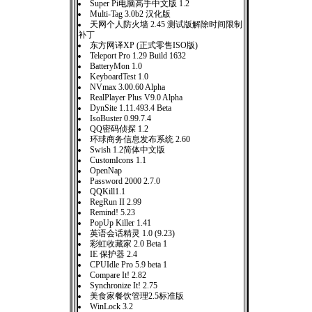
Super Pi电脑高手中文版 1.2
Multi-Tag 3.0b2 汉化版
天网个人防火墙 2.45 测试版解除时间限制
补丁
东方网译XP (正式零售ISO版)
Teleport Pro 1.29 Build 1632
BatteryMon 1.0
KeyboardTest 1.0
NVmax 3.00.60 Alpha
RealPlayer Plus V9.0 Alpha
DynSite 1.11.493.4 Beta
IsoBuster 0.99.7.4
QQ密码侦探 1.2
环球商务信息发布系统 2.60
Swish 1.2简体中文版
CustomIcons 1.1
OpenNap
Password 2000 2.7.0
QQKill1.1
RegRun II 2.99
Remind! 5.23
PopUp Killer 1.41
英语会话精灵 1.0 (9.23)
彩虹收藏家 2.0 Beta 1
IE 保护器 2.4
CPUIdle Pro 5.9 beta 1
Compare It! 2.82
Synchronize It! 2.75
美食家餐饮管理2.5标准版
WinLock 3.2