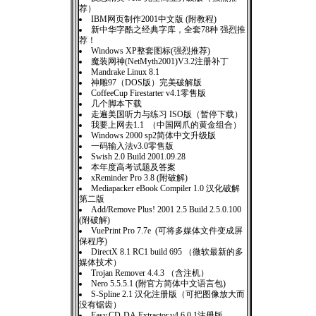
荐）
IBM网页制作2001中文版 (附教程)
新中华字酷之经典字库，全套78种 强烈推
荐！
Windows XP整套图标(强烈推荐)
魔装网神(NetMyth2001)V3.2注册补丁
Mandrake Linux 8.1
神雕97（DOS版）完美破解版
CoffeeCup Firestarter v4.1零售版
几个脚本下载
走遍美国听力与练习 ISO版（暂停下载）
我要上网去1.1 （中国网爪的黄金组合）
Windows 2000 sp2简体中文升级版
一码输入法v3.0零售版
Swish 2.0 Build 2001.09.28
本年度高考试题及答案
xReminder Pro 3.8 (附破解)
Mediapacker eBook Compiler 1.0 汉化破解
第二版
Add/Remove Plus! 2001 2.5 Build 2.5.0.100
(附破解)
VuePrint Pro 7.7e (可将多媒体文件变成屏
保程序)
DirectX 8.1 RC1 build 695 （微软最新的多
媒体技术）
Trojan Remover 4.4.3 （含注机）
Nero 5.5.5.1 (附官方简体中文语言包)
S-Spline 2.1 汉化注册版（可把图像放大而
没有锯齿）
Easy.CD-DA.Extractor.v4.6.0.1注册版