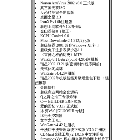
Norton AntiVirus 2002 v8.0 正式版
真三国无双ISO
反恐精英完全硬盘版
桌面之星 2.3
IconXP.v1.0b注册版
联想上网软件V1.3增强版
金山游侠Ⅲ（修正）
KCPU Cooler1.0.0
Mass Downloader2.1.212汉化版
超级解霸 2001 兼容Windows XP补丁
超级兔子注册表保护器1.1
《雷神之椎的历史》MTV
WinZip 8.1 Beta 2 (build 4285)注册版
瑞星2002 13.21版(密钥制作程序同前)
美式休闲桌球
WinGate.v4.4.2注册版
瑞星2002单机版智能升级增量包下载 ！强
烈推荐
金庸快打
超级商业网站全套源码
Q之舞之淮工专版炸弹
C++ BUILDER 5.0正式版
爱的回忆 V3.17 正式版
冰 河v6.0 [GLUOSHI 专版]
IE完全控制器
文本之王 0.1
WinGate v4.42 注册机
干洗店干洗管理系统正式版 V3.5 注册版
CDMate(光碟工坊) 2.1.0.16 中文注册版
StreamboxVcr 现在相当流行的网上影片下