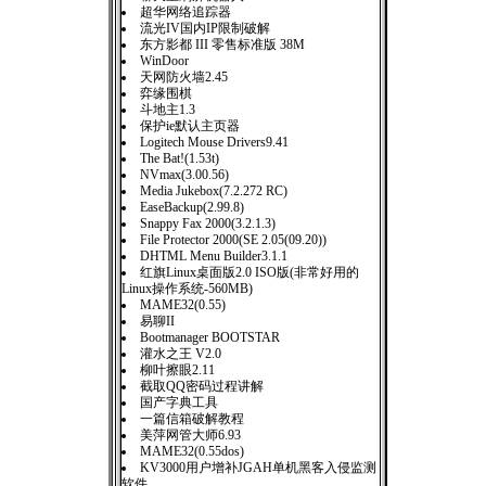
超华网络追踪器
流光IV国内IP限制破解
东方影都 III 零售标准版 38M
WinDoor
天网防火墙2.45
弈缘围棋
斗地主1.3
保护ie默认主页器
Logitech Mouse Drivers9.41
The Bat!(1.53t)
NVmax(3.00.56)
Media Jukebox(7.2.272 RC)
EaseBackup(2.99.8)
Snappy Fax 2000(3.2.1.3)
File Protector 2000(SE 2.05(09.20))
DHTML Menu Builder3.1.1
红旗Linux桌面版2.0 ISO版(非常好用的
Linux操作系统-560MB)
MAME32(0.55)
易聊II
Bootmanager BOOTSTAR
灌水之王 V2.0
柳叶擦眼2.11
截取QQ密码过程讲解
国产字典工具
一篇信箱破解教程
美萍网管大师6.93
MAME32(0.55dos)
KV3000用户增补JGAH单机黑客入侵监测
软件