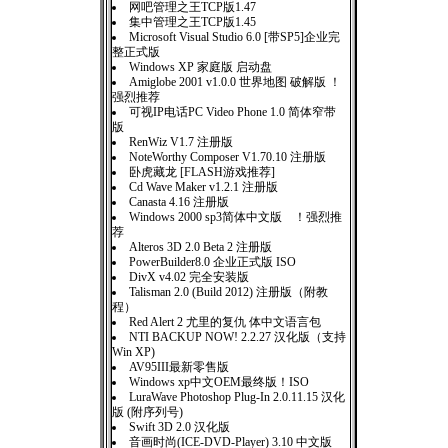
网吧管理之王TCP版1.47
集中管理之王TCP版1.45
Microsoft Visual Studio 6.0 [带SP5]企业完
整正式版
Windows XP 家庭版 启动盘
Amiglobe 2001 v1.0.0 世界地图 破解版 ！
强烈推荐
可视IP电话PC Video Phone 1.0 简体窄带
版
RenWiz V1.7 注册版
NoteWorthy Composer V1.70.10 注册版
卧虎藏龙 [FLASH游戏推荐]
Cd Wave Maker v1.2.1 注册版
Canasta 4.16 注册版
Windows 2000 sp3简体中文版 ！强烈推
荐
Alteros 3D 2.0 Beta 2 注册版
PowerBuilder8.0 企业正式版 ISO
DivX v4.02 完全安装版
Talisman 2.0 (Build 2012) 注册版（附教
程）
Red Alert 2 尤里的复仇 体中文语言包
NTI BACKUP NOW! 2.2.27 汉化版（支持
Win XP)
AV95III最新零售版
Windows xp中文OEM最终版！ISO
LuraWave Photoshop Plug-In 2.0.11.15 汉化
版 (附序列号)
Swift 3D 2.0 汉化版
音画时尚(ICE-DVD-Player) 3.10 中文版