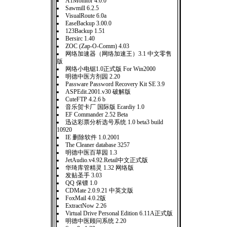
A1Monitor 4.0.0
Sawmill 6.2.5
VisualRoute 6.0a
EaseBackup 3.00.0
123Backup 1.51
Bersirc 1.40
ZOC (Zap-O-Comm) 4.03
网络加速器（网络加速王）3.1 中文零售
版
网络小电锯1.0正式版 For Win2000
明德中医方剂园 2.20
Passware Password Recovery Kit SE 3.9
ASPEdit.2001.v30 破解版
CuteFTP 4.2.6 b
音乐贺卡厂 国际版 Ecardiy 1.0
EF Commander 2.52 Beta
迅达彩票分析选号系统 1.0 beta3 build
10920
IE 删除软件 1.0.2001
The Cleaner database 3257
明德中医百草园 1.3
JetAudio.v4.92.Retail中文正式版
华琦库管精灵 1.32 网络版
发贴圣手 3.03
QQ 保镖 1.0
CDMate 2.0.9.21 中英文版
FoxMail 4.0.2版
ExtractNow 2.26
Virtual Drive Personal Edition 6.11A正式版
明德中医顾问系统 2.20