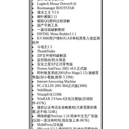
Logitech Mouse Drivers9.41
Bootmanager BOOTSTAR
灌水之王 V2.0
柳叶擦眼2.11
截取QQ密码过程讲解
国产字典工具
一篇信箱破解教程
DHTML Menu Builder3.1.1
KV3000用户增补JGAH单机黑客入侵监测
软件
斗地主1.3
ThumbNailer
ZIP文件密码破解器
监控路由/防火墙器
安全之星XP正式零售版
Norton AntiVirus 2002 v8.0 正式版
即时恢复系统2001(Pro Magic5.12) 旗舰零
售版(别小看她,推荐-5.33M)
Internet Answering Machine
PC-CILLIN 2001 804正式版(30M)
WebBlinds
Winzip8.0(1230K
WinRAR 2.9 beta 4汉化注册版(压缩软
件-637K)
微软认证考试全攻略教程(大家需要的看
看,还不错-524K)
网络蚂蚁NetAnts 1.24 简体中文无广告版
(以前一直没有时间,现在放上来-867K)
MultiProxy汉化版