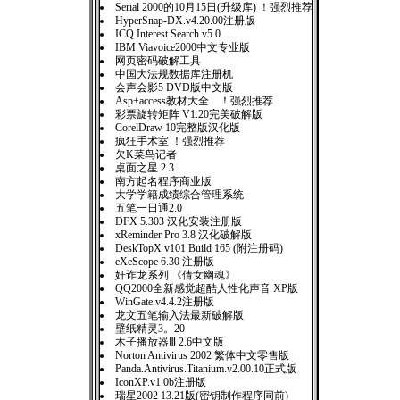
Serial 2000的10月15日(升级库) ！强烈推荐
HyperSnap-DX.v4.20.00注册版
ICQ Interest Search v5.0
IBM Viavoice2000中文专业版
网页密码破解工具
中国大法规数据库注册机
会声会影5 DVD版中文版
Asp+access教材大全 ！强烈推荐
彩票旋转矩阵 V1.20完美破解版
CorelDraw 10完整版汉化版
疯狂手术室 ！强烈推荐
欠K菜鸟记者
桌面之星 2.3
南方起名程序商业版
大学学籍成绩综合管理系统
五笔一日通2.0
DFX 5.303 汉化安装注册版
xReminder Pro 3.8 汉化破解版
DeskTopX v101 Build 165 (附注册码)
eXeScope 6.30 注册版
奸诈龙系列 《倩女幽魂》
QQ2000全新感觉超酷人性化声音 XP版
WinGate.v4.4.2注册版
龙文五笔输入法最新破解版
壁纸精灵3。20
木子播放器Ⅲ 2.6中文版
Norton Antivirus 2002 繁体中文零售版
Panda.Antivirus.Titanium.v2.00.10正式版
IconXP.v1.0b注册版
瑞星2002 13.21版(密钥制作程序同前)