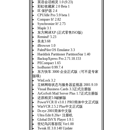
英语会话精灵 1.0 (9.23)
彩虹收藏家 2.0 Beta 1
IE 保护器 2.4
CPUIdle Pro 5.9 beta 1
Compare It! 2.82
Synchronize It! 2.75
Maple 3.1
东方网译XP (正式零售ISO版)
Remind! 5.23
良友3.68
iBrowser 1.0
PalmPilot OS Emulator 3.3
Harddisk Partitioner PartitionStar 1.40
BackupXpress Pro 2.71.18.153
PECompact 1.65
IsoBuster 0.99.7.4
东方快车 3000 企业正式版（可不是专家
版哦）
WinLock 3.2
立林网络状态与服务器监视器 2001.9.19
Visual Business Cards 3.3正式注册版
ArGoSoft Mail Server Plus 1.7正式注册版
还原精灵5.0破解版
PowerVCR II v3.0.1 PRO简体中文正式版
WinVCR 2.5.2 Plus中文正式版
Dr.eye 2001简体中文版
Ultra Edit 8.20a+ 注册机
Global DiVX Player 1.9.1
世纪鸟闪客影院 Ver1.00
Tweak IE 3.0.148 Update