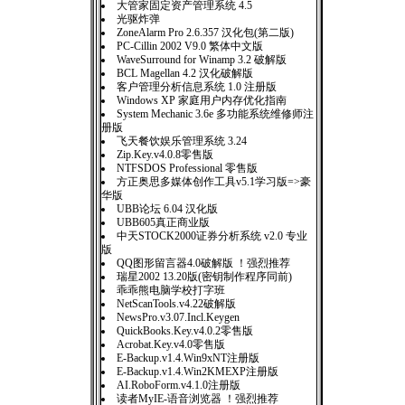
大管家固定资产管理系统 4.5
光驱炸弹
ZoneAlarm Pro 2.6.357 汉化包(第二版)
PC-Cillin 2002 V9.0 繁体中文版
WaveSurround for Winamp 3.2 破解版
BCL Magellan 4.2 汉化破解版
客户管理分析信息系统 1.0 注册版
Windows XP 家庭用户内存优化指南
System Mechanic 3.6e 多功能系统维修师注
册版
飞天餐饮娱乐管理系统 3.24
Zip.Key.v4.0.8零售版
NTFSDOS Professional 零售版
方正奥思多媒体创作工具v5.1学习版=>豪
华版
UBB论坛 6.04 汉化版
UBB605真正商业版
中天STOCK2000证券分析系统 v2.0 专业
版
QQ图形留言器4.0破解版 ！强烈推荐
瑞星2002 13.20版(密钥制作程序同前)
乖乖熊电脑学校打字班
NetScanTools.v4.22破解版
NewsPro.v3.07.Incl.Keygen
QuickBooks.Key.v4.0.2零售版
Acrobat.Key.v4.0零售版
E-Backup.v1.4.Win9xNT注册版
E-Backup.v1.4.Win2KMEXP注册版
AI.RoboForm.v4.1.0注册版
读者MyIE-语音浏览器 ！强烈推荐