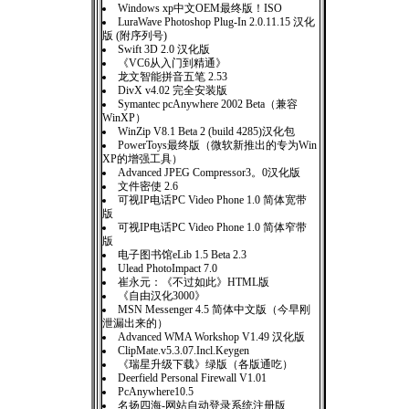
Windows xp中文OEM最终版！ISO
LuraWave Photoshop Plug-In 2.0.11.15 汉化
版 (附序列号)
Swift 3D 2.0 汉化版
《VC6从入门到精通》
龙文智能拼音五笔 2.53
DivX v4.02 完全安装版
Symantec pcAnywhere 2002 Beta（兼容
WinXP）
WinZip V8.1 Beta 2 (build 4285)汉化包
PowerToys最终版（微软新推出的专为Win
XP的增强工具）
Advanced JPEG Compressor3。0汉化版
文件密使 2.6
可视IP电话PC Video Phone 1.0 简体宽带
版
可视IP电话PC Video Phone 1.0 简体窄带
版
电子图书馆eLib 1.5 Beta 2.3
Ulead PhotoImpact 7.0
崔永元：《不过如此》HTML版
《自由汉化3000》
MSN Messenger 4.5 简体中文版（今早刚
泄漏出来的）
Advanced WMA Workshop V1.49 汉化版
ClipMate.v5.3.07.Incl.Keygen
《瑞星升级下载》绿版（各版通吃）
Deerfield Personal Firewall V1.01
PcAnywhere10.5
名扬四海-网站自动登录系统注册版