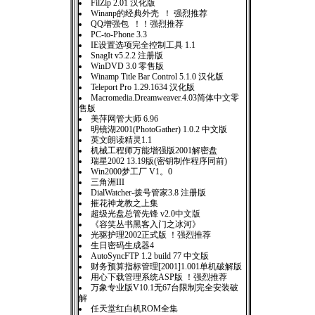
FilZip 2.01 汉化版
Winanp的经典外壳 ！ 强烈推荐
QQ增强包 ！！强烈推荐
PC-to-Phone 3.3
IE设置选项完全控制工具 1.1
SnagIt v5.2.2 注册版
WinDVD 3.0 零售版
Winamp Title Bar Control 5.1.0 汉化版
Teleport Pro 1.29.1634 汉化版
Macromedia.Dreamweaver.4.03简体中文零
售版
美萍网管大师 6.96
明镜湖2001(PhotoGather) 1.0.2 中文版
英文朗读精灵1.1
机械工程师万能增强版2001解密盘
瑞星2002 13.19版(密钥制作程序同前)
Win2000梦工厂 V1。0
三角洲III
DialWatcher-拨号管家3.8 注册版
摧花神龙教之上集
超级光盘总管先锋 v2.0中文版
《容笑丛书黑客入门之冰河》
光驱护理2002正式版 ！强烈推荐
生日密码生成器4
AutoSyncFTP 1.2 build 77 中文版
财务预算指标管理[2001]1.001单机破解版
用心下载管理系统ASP版 ！强烈推荐
万象专业版V10.1无67台限制完全安装破
解
任天堂红白机ROM全集