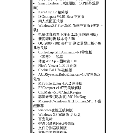
Smart Explorer 5.0注册版 （XP的外观界
面）
KaraAmp1.2 精简版
ISOcompact V0.01 Beta 中文版
闲人桌面正式版
WindowsXP Pro OEM 简体中文版 (恢复下
载)
电脑体育彩票下注王 2.21(全国通用版)
新闻即时听 版本号 3.58
QQ 2000 710B 去广告-浏览器显IP版小鱼
儿改良版
CoffeeCup.GIF.Animator.v6.1零售版
《黑毒》－说唱
体验WinXp－图标篇 1.10
Nico's Viewer 1.09 汉化版
Cookie Pal 1.7a 破解版
ACDSystems.RoboEnhancer.v1.0零售版汉
化包
MP3 File Editor 4.30.2 注册版
PECompact.v1.67完美破解版
ClipMate.v5.3.07.Incl.Keygen
韩流来袭 [现场版]-MC HotDog
Microsoft.Windows.XP.HotFixes.SP1 ！强
烈推荐
windows变脸王破解版
Windows XP 家庭版 启动盘
百变鼠标
键盘记录机NAG去除版
文件分割器破解版
主板电池检测程序