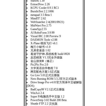
Snes9x 1.39
ExtractNow 2.26
KCPU Cooler 0.9.1 RC1
BurnInTest 2.2.1006
metapad 3.5 Beta 1
MindIT! 2.62
WebSnatcher 2.4(2001/09/21)
MidWavi Pro 2.75
GameSpy2.55
AI RoboForm 3.9.99
Visual IRC 2.00 Preview 9
DAEMON Tools v2.88
X-Plane 模拟飞行 v6.1
梅兰小秘书 v1.0
兄弟变速器 1.02
着迷守护神-系统检查 build 0920
反恐精英 V1.3完全升级版
金山游侠Ⅲ（修正）
Pic2Pic Pro 2.0
大学英语自学教程 7.0
网页配色方案1.0正式版
Go Live 5.01正式注册版
Nero Burning ROM 5.5.2官方正式版本
Drive Image Pro v4.01官方简体中文破解版
(DOS)
BadCopy99 V2.1正式注册版
WinAce 2.4
Super Pi电脑高手中文版 1.2
PowerStrip 3.02 Build 200 Beta
Shuttle FTP 2.2 汉化版