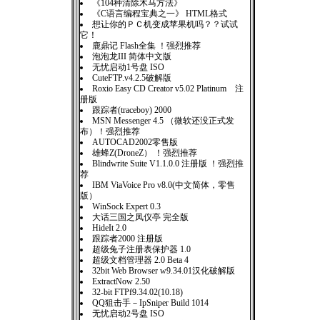
《104种清除木马方法》
《C语言编程宝典之一》 HTML格式
想让你的ＰＣ机变成苹果机吗？？试试
它！
鹿鼎记 Flash全集 ！强烈推荐
泡泡龙III 简体中文版
无忧启动1号盘 ISO
CuteFTP.v4.2.5破解版
Roxio Easy CD Creator v5.02 Platinum 注
册版
跟踪者(traceboy) 2000
MSN Messenger 4.5 （微软还没正式发
布）！强烈推荐
AUTOCAD2002零售版
雄蜂Z(DroneZ） ！强烈推荐
Blindwrite Suite V1.1.0.0 注册版 ！强烈推
荐
IBM ViaVoice Pro v8.0(中文简体，零售
版）
WinSock Expert 0.3
大话三国之凤仪亭 完全版
HideIt 2.0
跟踪者2000 注册版
超级兔子注册表保护器 1.0
超级文档管理器 2.0 Beta 4
32bit Web Browser w9.34.01汉化破解版
ExtractNow 2.50
32-bit FTPf9.34.02(10.18)
QQ狙击手－IpSniper Build 1014
无忧启动2号盘 ISO