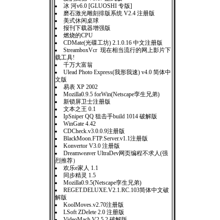
冰 河v6.0 [GLUOSHI 专版]
磨石激光雕刻排版系统 V2.4 注册版
美式休闲桌球
报刊下载器增强版
燃烧的CPU
CDMate(光碟工坊) 2.1.0.16 中文注册版
StreamboxVcr 现在相当流行的网上影片下
载工具!
千万大富翁
Ulead Photo Express(我形我速) v4.0 简体中
文版
易表 XP 2002
Mozilla0.9.5 forWin(Netscape孪生兄弟)
新锁屏卫士注册版
文本之王 0.1
IpSniper QQ 狙击手build 1014 破解版
WinGate 4.42
CDCheck.v3.0.0.9注册版
BlackMoon.FTP.Server.v1.1注册版
Konvertor V3.0 注册版
Dreamweaver UltraDev网页编程不求人(强
烈推荐）
欢乐e家人 1.1
同步精灵 1.5
Mozilla0.9.5(Netscape孪生兄弟)
REGET.DELUXE.V2.1.RC.103简体中文破
解版
KoolMoves.v2.70注册版
LSoft ZDelete 2.0 注册版
VideoMach V2.5.2 破解版