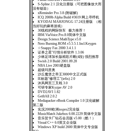
S-Spline 2.1 汉化注册版（可把图像放大而
没有锯齿）
xReminder Pro 3.8 (附破解)
ICQ 2000b Alpha Build #3619 网上寻呼机
KYODAI MAHJONGG 17.24注册版 （相
当好玩的麻将游戏）
30线程的网际快车 极力推荐！
IBM.ViaVoice.Pro.8.0简体中文版
Design.Science.MathType.v5.0
Nero Burning.ROM.v5.5.5.1.Incl.Keygen
☆Snappy Fax 2000 3.4.1.1
证券之星”行情分析软件 1.3.06
少林足球加长版精彩片断(4段) 强烈推荐
Swish 2.0 Build 2001.09.28
NBA Live 2001硬盘版
超级玛里奥
沙丘魔堡之帝王3000中文正式版
IE标题“修理工”(iefix) 2.0
沐风网页三叉戟 3.0
可研专家Kyzjav AV 2.0
DVD2AVI 1.82
GetItAll 2.0.2
Mediapacker eBook Compiler 1.0 汉化破解
第二版
实况2000欧洲isspro2完全版
MusicMatch Jukebox 6.00.2229 简体中文版
音乐贺卡厂钻石会员版 v5.00（酷！）
Visual C++ 6.0英文企业版
Windows XP build 2600 简体中文专业版