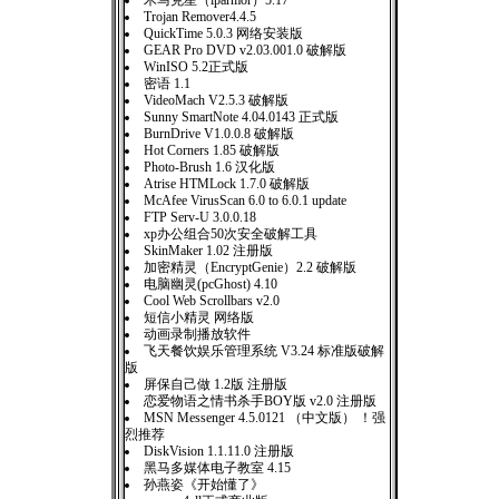
木马克星（iparmor）5.17
Trojan Remover4.4.5
QuickTime 5.0.3 网络安装版
GEAR Pro DVD v2.03.001.0 破解版
WinISO 5.2正式版
密语 1.1
VideoMach V2.5.3 破解版
Sunny SmartNote 4.04.0143 正式版
BurnDrive V1.0.0.8 破解版
Hot Corners 1.85 破解版
Photo-Brush 1.6 汉化版
Atrise HTMLock 1.7.0 破解版
McAfee VirusScan 6.0 to 6.0.1 update
FTP Serv-U 3.0.0.18
xp办公组合50次安全破解工具
SkinMaker 1.02 注册版
加密精灵（EncryptGenie）2.2 破解版
电脑幽灵(pcGhost) 4.10
Cool Web Scrollbars v2.0
短信小精灵 网络版
动画录制播放软件
飞天餐饮娱乐管理系统 V3.24 标准版破解
版
屏保自己做 1.2版 注册版
恋爱物语之情书杀手BOY版 v2.0 注册版
MSN Messenger 4.5.0121 （中文版） ！强
烈推荐
DiskVision 1.1.11.0 注册版
黑马多媒体电子教室 4.15
孙燕姿《开始懂了》