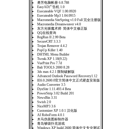
勇芳电脑帐册 6.8.788
EasyAD广告机 1.0
Executeable VQF 1.00.0920
Executeable Mp3 1.04.0915
Macromedia SiteSpring v1.0 Full 完全注册版
Macromedia Dreamweaver v4.0
东方光驱魔术师 简体中文修正版
QQ在线查询
RegRun II 2.99 Beta
SecureCRT 3.3.3
Trojan Remover 4.4.2
PopUp Killer 1.40
DHTML Menu Builder
Tweak-XP 1.18(9.22)
VuePrint Pro 7.7d
Bali TOOLS 2000 8.28
3ds max 4.2.1 限制破解版
Advanced Outlook Password Recovery1.12
IE6.0.2600.0官方简体中文正式硬盘安装版
Audio Converter 3.5
DynSite 1.11.493.4 Beta
PowerStrip 3.02 Build 201
NewsBin 3.31
Swish 2.0
NiceMP3 3.6
Customizer XP 1.0.1 汉化版
AI RoboForm 4.0.1
木马伪装图标制作器
青岛够级扑克游戏
Windows XP build 2600 简体中文专业测试