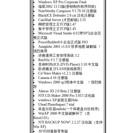
Windows XP Pro Corporate Final
瑞星2002 13.15版(密钥制作程序同前)
NoteWorthy Composer V1.70.10 注册版
BlackICE Defender 2.9.cai 汉化注册版
CaisMail Server (才思邮箱) 3.55
网吧管理之王TCP版1.47
集中管理之王TCP版1.45
Microsoft Visual Studio 6.0 [带SP5]企业完
整正式版
PowerBuilder8.0 企业正式版 ISO
Amiglobe 2001 v1.0.0 世界地图 破解版 ！
强烈推荐
诗雅通用工资管理系统 3.2
RenWiz V1.7 注册版
音画时尚(ICE-DVD-Player) 3.10 中文版
卧虎藏龙 [FLASH游戏推荐]
Cd Wave Maker v1.2.1 注册版
Canasta 4.16 注册版
Windows 2000 sp3简体中文版 ！强烈推
荐
Alteros 3D 2.0 Beta 2 注册版
NTI CD-Maker 2000 Pro 5.015 汉化版
windows XP桌面主题Halo
Ulead PhotoImpact 7 trial
坏盘分区器mdisk(一个坏硬盘分区程序)
WinXP 2600 中文版破解补丁（含
Reset3.03）
NTI BACKUP NOW! 2.2.27 汉化版（支持
Win XP)
AV95III最新零售版