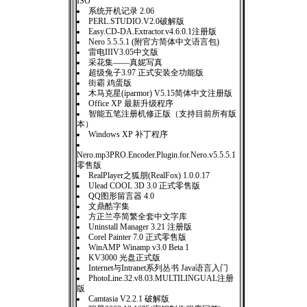
ISO
系统开机记录 2.06
PERL.STUDIO.V2.0破解版
Easy.CD-DA.Extractor.v4.6.0.1注册版
Nero 5.5.5.1 (附官方简体中文语言包)
雷电IIIV3.05中文版
采花集——真妮写真
超级兔子3.97 正式安装全功能版
街霸 鸡蛋版
木马克星(iparmor) V5.15简体中文注册版
Office XP 最新升级程序
智能五笔注册机修正版（支持目前所有版
本）
Windows XP 补丁程序
Nero.mp3PRO.Encoder.Plugin.for.Nero.v5.5.5.1
零售版
RealPlayer之狐朋(RealFox) 1.0.0.17
Ulead COOL 3D 3.0 正式零售版
QQ图形留言器 4.0
文鼎酷字集
方正兰亭简繁全套中文字库
Uninstall Manager 3.21 注册版
Corel Painter 7.0 正式零售版
WinAMP Winamp v3.0 Beta 1
KV3000 光盘正式版
Internet与Intranet系列丛书 Java语言入门
PhotoLine.32.v8.03.MULTILINGUAL注册
版
Camtasia V2.2.1 破解版