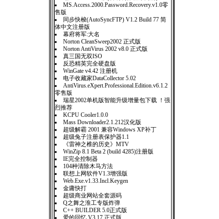
MS.Access.2000.Password.Recovery.v1.0零
售版
同步快梭(AutoSyncFTP) V1.2 Build 77 简
体中文注册版
幕府将军:大名
Norton CleanSweep2002 正式版
Norton AntiVirus 2002 v8.0 正式版
真三国无双ISO
反恐精英完全硬盘版
WinGate v4.42 注册机
电子收藏家DataCollector 5.02
AntiVirus.eXpert.Professional.Edition.v6.1.2
零售版
瑞星2002单机版智能升级增量包下载 ！强
烈推荐
KCPU Cooler1.0.0
Mass Downloader2.1.212汉化版
超级解霸 2001 兼容Windows XP补丁
超级兔子注册表保护器1.1
《雷神之椎的历史》MTV
WinZip 8.1 Beta 2 (build 4285)注册版
IE完全控制器
104种清除木马方法
联想上网软件V1.3增强版
Web.Exe.v1.33.Incl.Keygen
金庸快打
超级商业网站全套源码
Q之舞之淮工专版炸弹
C++ BUILDER 5.0正式版
爱的回忆 V3.17 正式版