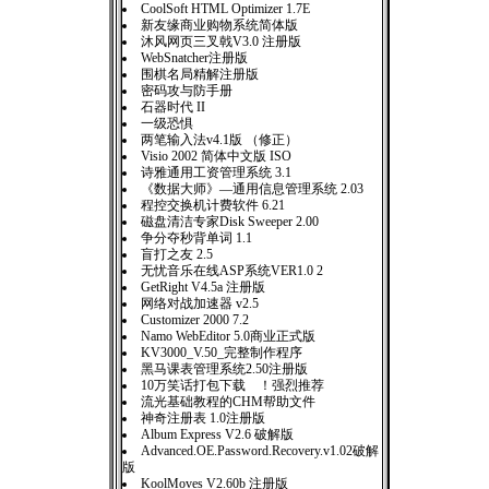
CoolSoft HTML Optimizer 1.7E
新友缘商业购物系统简体版
沐风网页三叉戟V3.0 注册版
WebSnatcher注册版
围棋名局精解注册版
密码攻与防手册
石器时代 II
一级恐惧
两笔输入法v4.1版 （修正）
Visio 2002 简体中文版 ISO
诗雅通用工资管理系统 3.1
《数据大师》—通用信息管理系统 2.03
程控交换机计费软件 6.21
磁盘清洁专家Disk Sweeper 2.00
争分夺秒背单词 1.1
盲打之友 2.5
无忧音乐在线ASP系统VER1.0 2
GetRight V4.5a 注册版
网络对战加速器 v2.5
Customizer 2000 7.2
Namo WebEditor 5.0商业正式版
KV3000_V.50_完整制作程序
黑马课表管理系统2.50注册版
10万笑话打包下载 ！强烈推荐
流光基础教程的CHM帮助文件
神奇注册表 1.0注册版
Album Express V2.6 破解版
Advanced.OE.Password.Recovery.v1.02破解
版
KoolMoves V2.60b 注册版