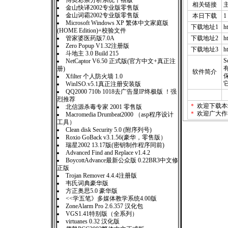
博奥彩票分析系统千禧版
相关链接
金山快译2002专业版零售版
金山词霸2002专业版零售版
本日下载
1
Microsoft Windows XP 繁体中文家庭版
下载地址1
h
(HOME Edition)+校验文件
管家婆医药版7.0A
下载地址2
h
Zero Popup V1.32注册版
下载地址3
h
斗地主 3.0 Build 215
S
NetCaptor V6.50 正式版(官方中文+真正注
册)
软件简介
Xfilter 个人防火墙 1.0
WinISO.v5.1真正注册安装版
QQ2000 710b 1018去广告显IP终极版 ！强
烈推荐
＊
欢迎下载本
北信源杀毒专家 2001 零售版
＊
欢迎广大作
Macromedia Drumbeat2000 （asp程序设计
工具）
Clean disk Security 5.0 (附序列号)
Roxio GoBack v3.1.56(豪华，零售版）
瑞星2002 13.17版(密钥制作程序同前)
Advanced Find and Replace v1.4.2
BoycottAdvance最新公众版 0.22BR3中文修
正版
Trojan Remover 4.4.4注册版
韦氏词典豪华版
方正奥思5.0 豪华版
<<学五笔》多媒体教学系统4.00版
ZoneAlarm Pro 2.6.357 汉化包
VGS1.41特别版（全系列）
virtuanes 0.32 汉化版