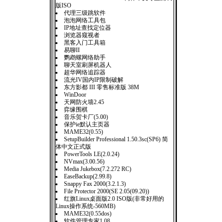
版ISO
代理三级跳软件
泡泡网络工具包
IP地址查找定位器
浏览器窥视者
黑客入门工具箱
易聊II
鹦鹉螺网络助手
聊天室刷屏机器人
超华网络追踪器
流光IV国内IP限制破解
东方影都 III 零售标准版 38M
WinDoor
天网防火墙2.45
弈缘围棋
音乐贺卡厂(5.00)
保护ie默认主页器
MAME32(0.55)
SetupBuilder Professional 1.50.3sc(SP6) 简
体中文正式版
PowerTools LE(2.0.24)
NVmax(3.00.56)
Media Jukebox(7.2.272 RC)
EaseBackup(2.99.8)
Snappy Fax 2000(3.2.1.3)
File Protector 2000(SE 2.05(09.20))
红旗Linux桌面版2.0 ISO版(非常好用的
Linux操作系统-560MB)
MAME32(0.55dos)
软件管理专家1.08