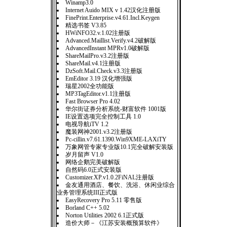
Winamp3.0
Internet Auido MIX v 1.42汉化注册版
FinePrint.Enterprise.v4.61.Incl.Keygen
精选书签 V3.85
HWiNFO32.v.1.02注册版
Advanced.Maillist.Verify.v4.2破解版
AdvancedInstant MPRv1.0破解版
ShareMailPro.v3.2注册版
ShareMail.v4.1注册版
DzSoft.Mail.Check.v3.3注册版
EmEditor 3.19 汉化增强版
瑞星2002全功能版
MP3TagEditor.v1.1注册版
Fast Browser Pro 4.02
华尔街证券分析系统-财富软件 1001版
IE设置选项完全控制工具 1.0
电视导航iTV 1.2
魔装网神2001.v3.2注册版
Pc-cillin.v7.61.1390.Win9XME-LAXiTY
万象网管专家专业版10.1完全破解安装版
岁月留声 V1.0
网络企鹅完美破解版
自然码6.0正式安装版
Customizer.XP.v1.0.2FiNAL注册版
金友通用酒店、餐饮、洗浴、休闲业综合
业务管理系统III正式版
EasyRecovery Pro 5.11 零售版
Borland C++ 5.02
Norton Utilities 2002 6.1正式版
造价大师－《江苏安装概预算软件》