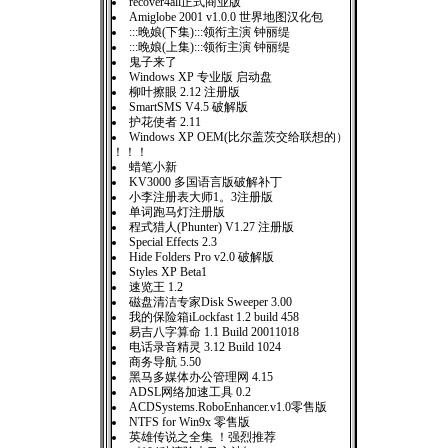
recover4all正式商业版
Amiglobe 2001 v1.0.0 世界地图汉化包
:::晚娘(下集):::领衔主演 钟丽缇
:::晚娘(上集):::领衔主演 钟丽缇
鬼子来了
Windows XP 专业版 启动盘
柳叶擦眼 2.12 注册版
SmartSMS V4.5 破解版
护花使者 2.11
Windows XP OEM(比尔盖茨交给联想的）
！！！
蜡笔小新
KV3000 多国语言版破解补丁
小李注册表大师1。3注册版
单词跑马灯注册版
程式猎人(Phunter) V1.27 注册版
Special Effects 2.3
Hide Folders Pro v2.0 破解版
Styles XP Beta1
速览王 1.2
磁盘清洁专家Disk Sweeper 3.00
我的保险箱iLockfast 1.2 build 458
易吉八字算命 1.1 Build 20011018
电话录音精灵 3.12 Build 1024
商务导航 5.50
黑马多媒体办公管理网 4.15
ADSL网络加速工具 0.2
ACDSystems.RoboEnhancer.v1.0零售版
NTFS for Win9x 零售版
英雄传说之全集 ！强烈推荐