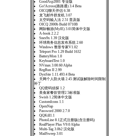
GoodAsp2001 专业版
Go!Across(路路通) 3.4 Beta
OICQ聊天伴侣 6.38
龙飞邮件群发机 3.07
太空码输入法 2.51 普及版
OICQ 2000b Build 0710B
网际畅游(MyIE) 3.01简体中文版
A-book 2.2.2
Snes9x 1.39 汉化版
环球商务信息发布系统 2.60
Windows 整形专家V1.02
Teleport Pro 1.29 Build 1632
BatteryMon 1.0
KeyboardTest 1.0
NVmax 3.00.60 Alpha
RegRun II 2.99
DynSite 1.11.493.4 Beta
天网个人防火墙 2.45 测试版解除时间限制
补丁
QQ密码侦探 1.2
美食家餐饮管理2.5标准版
Swish 1.2简体中文版
CustomIcons 1.1
OpenNap
Password 2000 2.7.0
QQKill1.1
PhotoLine 8.1正式注册版(含注册码)
RealPlayer Plus V9.0 Alpha
Multi-Tag 3.0b2 汉化版
MailSweep 3.01