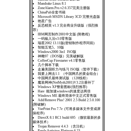
Mandrake Linux 8.1
ZoneAlarm.Pro.v2.6.357完美注册版
ChinaPub全套书籍
Microsoft MSDN Library 3CD 完整光盘版
艳星广告
反恐精英 v1.3 完全商业升级版（强烈推
荐）
IBM网页制作2001中文版 (附教程)
一码输入法v3.0零售版
瑞星2002 13.11版(密钥制作程序同前)
智能五笔5。10版
Windows2000 3in1 ISO版
神雕97（DOS版）完美破解版
CoffeeCup Firestarter v4.1零售版
几个脚本下载
走遍美国听力与练习 ISO版（暂停下载）
我要上网去1.1 （中国网爪的黄金组合）
中国网爪最终测试版 （128线程）
魔装网神(NetMyth2001)V3.2注册补丁
Windows XP整套图标(强烈推荐)
Hare 能加速windows的速度达两倍
Windows ME 最终简体中文正式零售版
Add/Remove Plus! 2001 2.5 Build 2.5.0.100
(附破解)
VuePrint Pro 7.7e (可将多媒体文件变成屏
保程序)
DirectX 8.1 RC1 build 695 （微软最新的多
媒体技术）
Trojan Remover 4.4.3 （含注机）
Panda Antivirus Platinum 6.23