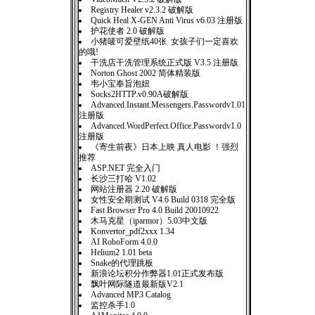
Registry Healer v2.3.2 破解版
Quick Heal X-GEN Anti Virus v6.03 注册版
护花使者 2.0 破解版
小猪唛可爱壁纸40张 女孩子们一定喜欢
的哦!
干洗店干洗管理系统正式版 V3.5 注册版
Norton Ghost 2002 简体精装版
韦小宝奉旨泡妞
Socks2HTTP.v0.90A破解版
Advanced.Instant.Messengers.Passwordv1.01
注册版
Advanced.WordPerfect.Office.Passwordv1.0
注册版
《寄生前夜》日本上映 真人电影 ！强烈
推荐
ASP.NET 完全入门
长沙三打哈 V1.02
网站注册器 2.20 破解版
女性安全期测试 V4.6 Build 0318 完全版
Fast Browser Pro 4.0 Build 20010922
木马克星（iparmor）5.03中文版
Konvertor_pdf2xxx 1.34
AI RoboForm 4.0.0
Helium2 1.01 beta
Snake的代理跳板
新浪论坛积分作弊器1.01正式发布版
飘叶网际隧道最新版V2.1
Advanced MP3 Catalog
监控杀手1.0