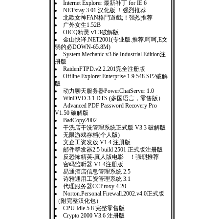
Internet Explorer 最新补丁 for IE 6
NETxray 3.01 汉化版 ！强烈推荐
北歐女神FAN格鬥遊戲;！强烈推荐
广外女生1.52B
OICQ精灵 v1.3破解版
金山快译.NET2001(专业版.推荐.呵呵,E文
弱的必DOWN-65.8M)
System.Mechanic.v3.6e.Industrial.Edition注
册版
RaidenFTPD.v2.2.201完全注册版
Offline.Explorer.Enterprise.1.9.548.SP2破解
版
动力聊天服务器PowerChatServer 1.0
WinDVD 3.1 DTS (多国语言，零售版）
Advanced PDF Password Recovery Pro
V1.50 破解版
BadCopy2002
干洗店干洗管理系统正式版 V3.3 破解版
无限游戏存档(个人版)
文企工资发放 V1.4 注册版
邮件群发器2.5 build 2501 正式版注册版
反恐怖精英-真人版电影 ！强烈推荐
密码监听器 V1.4注册版
易通酒店信息管理系统 2.5
诗雅通用工资管理系统 3.1
代理服务器CCProxy 4.20
Norton.Personal.Firewall.2002.v4.0正式版
（附完整汉化包）
CPU Idle 5.8 完整零售版
Crypto 2000 V3.6 注册版