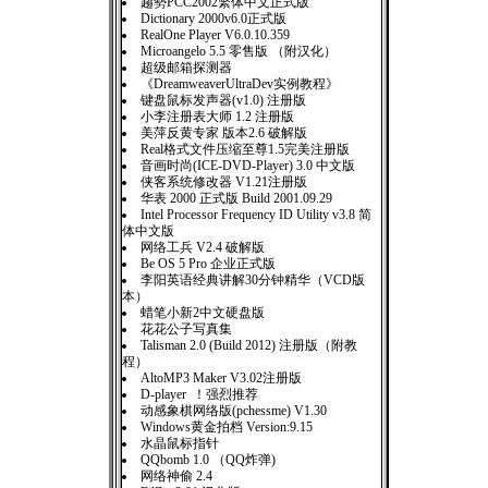
趨勢PCC2002繁体中文正式版
Dictionary 2000v6.0正式版
RealOne Player V6.0.10.359
Microangelo 5.5 零售版 （附汉化）
超级邮箱探测器
《DreamweaverUltraDev实例教程》
键盘鼠标发声器(v1.0) 注册版
小李注册表大师 1.2 注册版
美萍反黄专家 版本2.6 破解版
Real格式文件压缩至尊1.5完美注册版
音画时尚(ICE-DVD-Player) 3.0 中文版
侠客系统修改器 V1.21注册版
华表 2000 正式版 Build 2001.09.29
Intel Processor Frequency ID Utility v3.8 简
体中文版
网络工兵 V2.4 破解版
Be OS 5 Pro 企业正式版
李阳英语经典讲解30分钟精华（VCD版
本）
蜡笔小新2中文硬盘版
花花公子写真集
Talisman 2.0 (Build 2012) 注册版（附教
程）
AltoMP3 Maker V3.02注册版
D-player ！强烈推荐
动感象棋网络版(pchessme) V1.30
Windows黄金拍档 Version:9.15
水晶鼠标指针
QQbomb 1.0 （QQ炸弹)
网络神偷 2.4