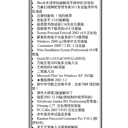
Bbs水木清华站破解高手精华区压缩包
万象幻境网吧管理专家10.1专业版序列号
生成器
注册码集锦 ！强烈推荐
发贴圣手 v3.02破解版
超星图书阅读器3.54完全注册版
国家图书下载系统v0.8 注册版
Norton Personal Firewall 2002 v4.0 汉化包
蒙泰彩色电子出版系统V5.0通用版
Windows 2000 sp2简体中文升级版
Customizer 2000 7.1 RC-1 汉化版
Wise.Installation.System.Professional.v9.0零
售版
Quick3D.v3.0.Full.WiN32-oDDiTy
万能五笔2001版多元输入法
王林快码4.0标准版
二笔输入法
Microsoft Plus! for Windows XP ISO版
★魔装网神 2001 3.2
新中华字酷之经典字库，全套78种 强烈推
荐！
课件大师第2版破解补丁
瑞星2002 13.10版(密钥制作程序同前)
SiSoftware Sandra 001 Professiona(零售版）
Winamp 2.77 汉化增强安装版
PC-Cillin 2001 V8.05 汉化注册版
本年度高考试题及答案
Random Password Generator Pro V10.2 (附
序列号)
龙文五笔输入法最新破解版