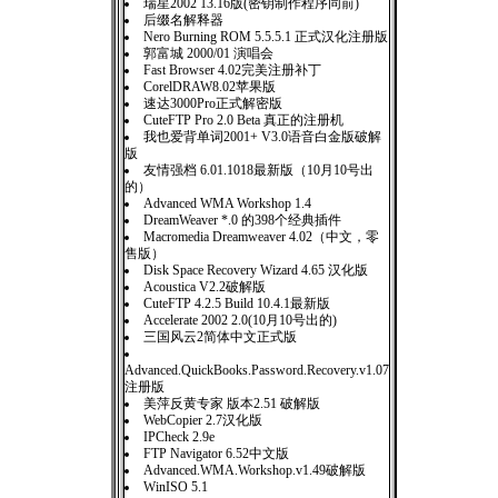
瑞星2002 13.16版(密钥制作程序同前)
后缀名解释器
Nero Burning ROM 5.5.5.1 正式汉化注册版
郭富城 2000/01 演唱会
Fast Browser 4.02完美注册补丁
CorelDRAW8.02苹果版
速达3000Pro正式解密版
CuteFTP Pro 2.0 Beta 真正的注册机
我也爱背单词2001+ V3.0语音白金版破解
版
友情强档 6.01.1018最新版（10月10号出
的）
Advanced WMA Workshop 1.4
DreamWeaver *.0 的398个经典插件
Macromedia Dreamweaver 4.02（中文，零
售版）
Disk Space Recovery Wizard 4.65 汉化版
Acoustica V2.2破解版
CuteFTP 4.2.5 Build 10.4.1最新版
Accelerate 2002 2.0(10月10号出的)
三国风云2简体中文正式版
Advanced.QuickBooks.Password.Recovery.v1.07
注册版
美萍反黄专家 版本2.51 破解版
WebCopier 2.7汉化版
IPCheck 2.9e
FTP Navigator 6.52中文版
Advanced.WMA.Workshop.v1.49破解版
WinISO 5.1