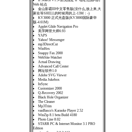
IPSearch V1.5-查找指定 IP 地址范围内的
Web 站点
金山影霸III中文零售版(没什么,放上来,大
家在等SHELL的时候用的上-13M：-)
KV3000 正式光盘版(KV3000国际豪华
版-4.61M)
Applet Glide Navigation Pro
美萍网管大师6.93
YAPS
Yahoo! Messenger
mp3DirectCut
WinHex
Snappy Fax 2000
WebSite-Watcher
Actual Drawing
Advanced Call Center
网址软件1.0
Adobe SVG Viewer
Media Jukebox
InSync
Customizer 2000
Q-Recovery 2002
Black Hole Organizer
The Cleaner
Mp3Trim
vanBasco's Karaoke Player 2.52
WinZip 8.1 beta Build 4180
Photo Line 8.02
STARR PC & Internet Monitor 3.1 PRO
Edition