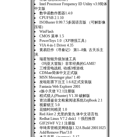
Intel Processor Frequency ID Utility v3.9简体
中文版
数学函数作图器1.4.0
CPUFSB 2.1.10
ISOBuster 0.99.7.5多国语言版 （可解影像
压缩）
WinFlash
CMOS 菜单 1.5
PowerToys 1.0（XP增强工具）
VIA 4-in-1 Driver 4.35
黄易巨作《寻秦记》 第1--8集 古天乐主
演.
瑞星智能升级加速工具
《玛亚大冒险》非常经典的GAME!
三维雷电战机 动感3维游戏
CDMate简体中文正式版
MSN Messenger plus! 1.40
发啦彩票下注王 1.6.8正式安装版
Fantasia Web Explorer 2001
e族小天使 V2.1注册版
程式猎人(Phunter) V1.30 破解版
资治通鉴全文检索阅读系统ZztjBook 2.1
视窗锁王 5.0
花猫时间精灵 1.0
Red Alert 2 尤里的复仇 体中文语言包
Redhat Linux V7.2 disk1 ！强烈推荐
GIF2SWF V2.1 注册版
华琦库管精灵网络版1.32A Build 20011025
Add/Remove Plus!3.0