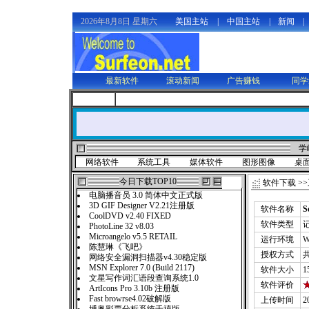
2026年8月8日 星期六
美国主站
|
中国主站
|
新闻
|
最新软件
滚动新闻
广告赚钱
同学
学
网络软件
系统工具
媒体软件
图形图像
桌
今日下载TOP10
软件下载
>>
电脑播音员 3.0 简体中文正式版
3D GIF Designer V2.21注册版
软件名称
S
CoolDVD v2.40 FIXED
软件类型
PhotoLine 32 v8.03
Microangelo v5.5 RETAIL
运行环境
W
陈慧琳《飞吧》
授权方式
网络安全漏洞扫描器v4.30稳定版
MSN Explorer 7.0 (Build 2117)
软件大小
1
文星写作词汇语段查询系统1.0
软件评价
ArtIcons Pro 3.10b 注册版
Fast browrse4.02破解版
上传时间
2