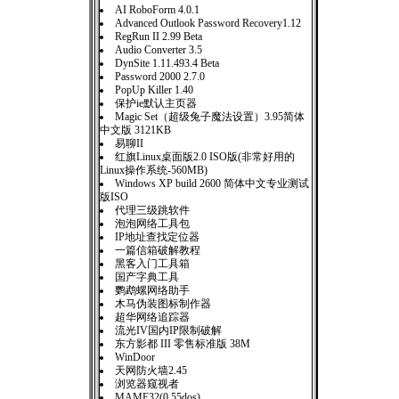
AI RoboForm 4.0.1
Advanced Outlook Password Recovery1.12
RegRun II 2.99 Beta
Audio Converter 3.5
DynSite 1.11.493.4 Beta
Password 2000 2.7.0
PopUp Killer 1.40
保护ie默认主页器
Magic Set（超级兔子魔法设置）3.95简体
中文版 3121KB
易聊II
红旗Linux桌面版2.0 ISO版(非常好用的
Linux操作系统-560MB)
Windows XP build 2600 简体中文专业测试
版ISO
代理三级跳软件
泡泡网络工具包
IP地址查找定位器
一篇信箱破解教程
黑客入门工具箱
国产字典工具
鹦鹉螺网络助手
木马伪装图标制作器
超华网络追踪器
流光IV国内IP限制破解
东方影都 III 零售标准版 38M
WinDoor
天网防火墙2.45
浏览器窥视者
MAME32(0.55dos)