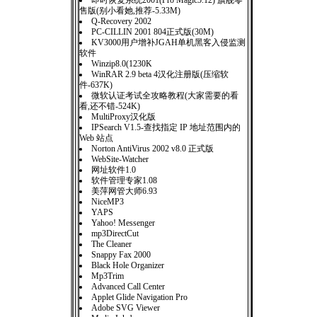
即时恢复系统2001(Pro Magic5.12) 旗舰零
售版(别小看她,推荐-5.33M)
Q-Recovery 2002
PC-CILLIN 2001 804正式版(30M)
KV3000用户增补JGAH单机黑客入侵监测
软件
Winzip8.0(1230K
WinRAR 2.9 beta 4汉化注册版(压缩软
件-637K)
微软认证考试全攻略教程(大家需要的看
看,还不错-524K)
MultiProxy汉化版
IPSearch V1.5-查找指定 IP 地址范围内的
Web 站点
Norton AntiVirus 2002 v8.0 正式版
WebSite-Watcher
网址软件1.0
软件管理专家1.08
美萍网管大师6.93
NiceMP3
YAPS
Yahoo! Messenger
mp3DirectCut
The Cleaner
Snappy Fax 2000
Black Hole Organizer
Mp3Trim
Advanced Call Center
Applet Glide Navigation Pro
Adobe SVG Viewer