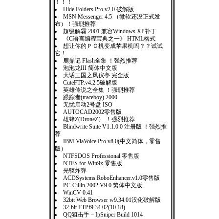
！！！
Hide Folders Pro v2.0 破解版
MSN Messenger 4.5 （微软还没正式发
布）！强烈推荐
超级解霸 2001 兼容Windows XP补丁
《C语言编程宝典之一》 HTML格式
想让你的ＰＣ机变成苹果机吗？？试试
它！
鹿鼎记 Flash全集 ！强烈推荐
泡泡龙III 简体中文版
大话三国之凤仪亭 完全版
CuteFTP.v4.2.5破解版
英雄传说之全集 ！强烈推荐
跟踪者(traceboy) 2000
无忧启动2号盘 ISO
AUTOCAD2002零售版
雄蜂Z(DroneZ） ！强烈推荐
Blindwrite Suite V1.1.0.0 注册版 ！强烈推
荐
IBM ViaVoice Pro v8.0(中文简体，零售
版）
NTFSDOS Professional 零售版
NTFS for Win9x 零售版
光驱炸弹
ACDSystems.RoboEnhancer.v1.0零售版
PC-Cillin 2002 V9.0 繁体中文版
WinCV 0.41
32bit Web Browser w9.34.01汉化破解版
32-bit FTPf9.34.02(10.18)
QQ狙击手－IpSniper Build 1014