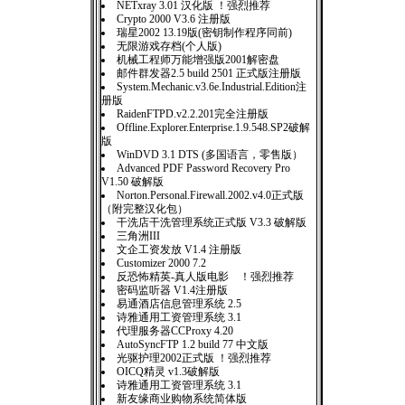
NETxray 3.01 汉化版 ！强烈推荐
Crypto 2000 V3.6 注册版
瑞星2002 13.19版(密钥制作程序同前)
无限游戏存档(个人版)
机械工程师万能增强版2001解密盘
邮件群发器2.5 build 2501 正式版注册版
System.Mechanic.v3.6e.Industrial.Edition注
册版
RaidenFTPD.v2.2.201完全注册版
Offline.Explorer.Enterprise.1.9.548.SP2破解
版
WinDVD 3.1 DTS (多国语言，零售版）
Advanced PDF Password Recovery Pro
V1.50 破解版
Norton.Personal.Firewall.2002.v4.0正式版
（附完整汉化包）
干洗店干洗管理系统正式版 V3.3 破解版
三角洲III
文企工资发放 V1.4 注册版
Customizer 2000 7.2
反恐怖精英-真人版电影 ！强烈推荐
密码监听器 V1.4注册版
易通酒店信息管理系统 2.5
诗雅通用工资管理系统 3.1
代理服务器CCProxy 4.20
AutoSyncFTP 1.2 build 77 中文版
光驱护理2002正式版 ！强烈推荐
OICQ精灵 v1.3破解版
诗雅通用工资管理系统 3.1
新友缘商业购物系统简体版