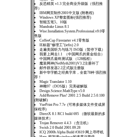
反恐精英 v1.3 完全商业升级版（强烈推
荐）
IBM网页制作2001中文版 (附教程)
Windows XP整套图标(强烈推荐)
智能五笔5。10版
Mandrake Linux 8.1
Wise.Installation.System.Professional.v9.0零
售版
CoffeeCup Firestarter v4.1零售版
IE标题“修理工”(iefix) 2.0
走遍美国听力与练习 ISO版（暂停下载）
我要上网去1.1 （中国网爪的黄金组合）
中国网爪最终测试版 （128线程）
魔装网神(NetMyth2001)V3.2注册补丁
邮件群发器2.2正式版注册版
新中华字酷之经典字库，全套78种 强烈推
荐！
Magic Translator 1.10
神雕97（DOS版）完美破解版
Design.Science.MathType.v5.0
Add/Remove Plus! 2001 2.5 Build 2.5.0.100
(附破解)
VuePrint Pro 7.7e (可将多媒体文件变成屏
保程序)
DirectX 8.1 RC1 build 695 （微软最新的多
媒体技术）
Trojan Remover 4.4.3 （含注机）
Swish 2.0 Build 2001.09.28
ICQ 2000b Alpha Build #3619 网上寻呼机
Hare 能加速windows的速度达两倍