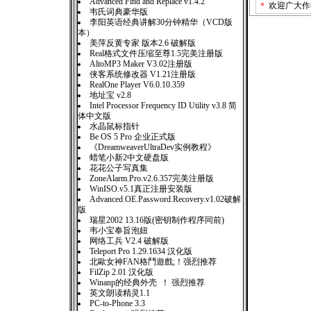
Advanced Find and Replace v1.4.2
＊
欢迎广大作
韦氏词典豪华版
李阳英语经典讲解30分钟精华（VCD版
本）
美萍反黄专家 版本2.6 破解版
Real格式文件压缩至尊1.5完美注册版
AltoMP3 Maker V3.02注册版
侠客系统修改器 V1.21注册版
RealOne Player V6.0.10.359
地址宝 v2.8
Intel Processor Frequency ID Utility v3.8 简
体中文版
水晶鼠标指针
Be OS 5 Pro 企业正式版
《DreamweaverUltraDev实例教程》
蜡笔小新2中文硬盘版
花花公子写真集
ZoneAlarm.Pro.v2.6.357完美注册版
WinISO.v5.1真正注册安装版
Advanced.OE.Password.Recovery.v1.02破解
版
瑞星2002 13.16版(密钥制作程序同前)
韦小宝奉旨泡妞
网络工兵 V2.4 破解版
Teleport Pro 1.29.1634 汉化版
北歐女神FAN格鬥遊戲;！强烈推荐
FilZip 2.01 汉化版
Winanp的经典外壳 ！ 强烈推荐
英文朗读精灵1.1
PC-to-Phone 3.3