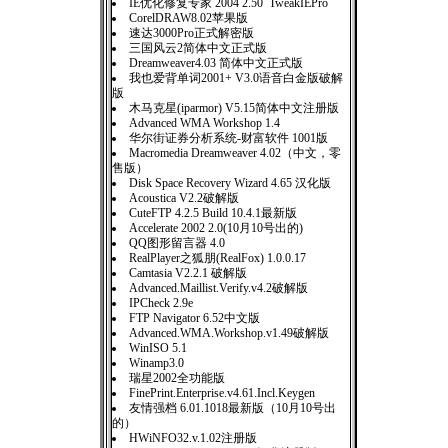
IE优化修复专家 2004 2.50 TweakIEPro
CorelDRAW8.02苹果版
速达3000Pro正式解密版
三国风云2简体中文正式版
Dreamweaver4.03 简体中文正式版
我也爱背单词2001+ V3.0语音白金版破解
版
木马克星(iparmor) V5.15简体中文注册版
Advanced WMA Workshop 1.4
华尔街证券分析系统-财富软件 1001版
Macromedia Dreamweaver 4.02（中文，零
售版）
Disk Space Recovery Wizard 4.65 汉化版
Acoustica V2.2破解版
CuteFTP 4.2.5 Build 10.4.1最新版
Accelerate 2002 2.0(10月10号出的)
QQ图形留言器 4.0
RealPlayer之狐朋(RealFox) 1.0.0.17
Camtasia V2.2.1 破解版
Advanced.Maillist.Verify.v4.2破解版
IPCheck 2.9e
FTP Navigator 6.52中文版
Advanced.WMA.Workshop.v1.49破解版
WinISO 5.1
Winamp3.0
瑞星2002全功能版
FinePrint.Enterprise.v4.61.Incl.Keygen
友情强档 6.01.1018最新版（10月10号出
的）
HWiNFO32.v.1.02注册版