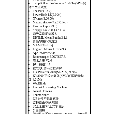
SetupBuilder Professional 1.50.3sc(SP6) 简
体中文正式版
The Bat!(1.53t)
PowerTools LE(2.0.24)
NVmax(3.00.56)
Media Jukebox(7.2.272 RC)
EaseBackup(2.99.8)
Snappy Fax 2000(3.2.1.3)
聊天室刷屏机器人
DHTML Menu Builder3.1.1
青岛够级扑克游戏
MAME32(0.55)
Logitech Mouse Drivers9.41
AppToService2.4a
Bootmanager BOOTSTAR
灌水之王 V2.0
柳叶擦眼2.11
截取QQ密码过程讲解
File Protector 2000(SE 2.05(09.20))
KV3000 正式光盘版(KV3000国际豪华
版-4.61M)
WebBlinds
Internet Answering Machine
Actual Drawing
ThumbNailer
ZIP文件密码破解器
监控路由/防火墙器
安全之星XP正式零售版
弈缘围棋