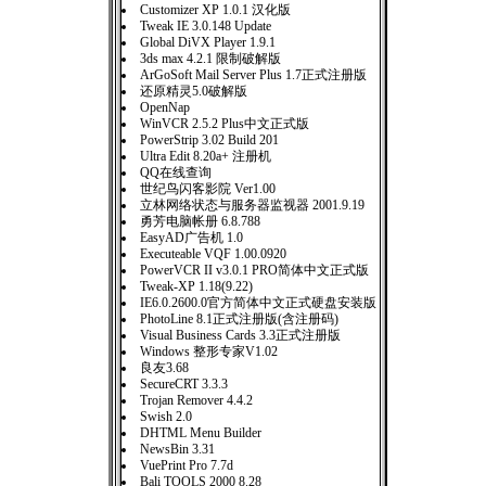
Customizer XP 1.0.1 汉化版
Tweak IE 3.0.148 Update
Global DiVX Player 1.9.1
3ds max 4.2.1 限制破解版
ArGoSoft Mail Server Plus 1.7正式注册版
还原精灵5.0破解版
OpenNap
WinVCR 2.5.2 Plus中文正式版
PowerStrip 3.02 Build 201
Ultra Edit 8.20a+ 注册机
QQ在线查询
世纪鸟闪客影院 Ver1.00
立林网络状态与服务器监视器 2001.9.19
勇芳电脑帐册 6.8.788
EasyAD广告机 1.0
Executeable VQF 1.00.0920
PowerVCR II v3.0.1 PRO简体中文正式版
Tweak-XP 1.18(9.22)
IE6.0.2600.0官方简体中文正式硬盘安装版
PhotoLine 8.1正式注册版(含注册码)
Visual Business Cards 3.3正式注册版
Windows 整形专家V1.02
良友3.68
SecureCRT 3.3.3
Trojan Remover 4.4.2
Swish 2.0
DHTML Menu Builder
NewsBin 3.31
VuePrint Pro 7.7d
Bali TOOLS 2000 8.28