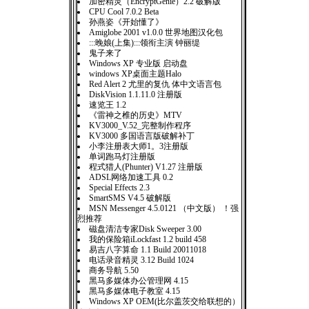
加密精灵（EncryptGenie）2.2 破解版
CPU Cool 7.0.2 Beta
孙燕姿《开始懂了》
Amiglobe 2001 v1.0.0 世界地图汉化包
:::晚娘(上集):::领衔主演 钟丽缇
鬼子来了
Windows XP 专业版 启动盘
windows XP桌面主题Halo
Red Alert 2 尤里的复仇 体中文语言包
DiskVision 1.1.11.0 注册版
速览王 1.2
《雷神之椎的历史》MTV
KV3000_V.52_完整制作程序
KV3000 多国语言版破解补丁
小李注册表大师1。3注册版
单词跑马灯注册版
程式猎人(Phunter) V1.27 注册版
ADSL网络加速工具 0.2
Special Effects 2.3
SmartSMS V4.5 破解版
MSN Messenger 4.5.0121 （中文版） ！强
烈推荐
磁盘清洁专家Disk Sweeper 3.00
我的保险箱iLockfast 1.2 build 458
易吉八字算命 1.1 Build 20011018
电话录音精灵 3.12 Build 1024
商务导航 5.50
黑马多媒体办公管理网 4.15
黑马多媒体电子教室 4.15
Windows XP OEM(比尔盖茨交给联想的）