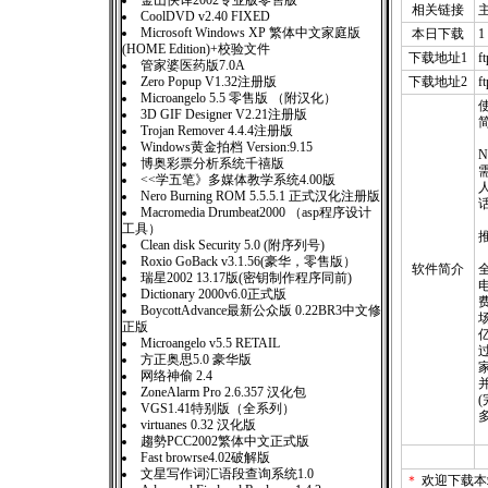
金山快译2002专业版零售版
相关链接
CoolDVD v2.40 FIXED
Microsoft Windows XP 繁体中文家庭版
本日下载
1
(HOME Edition)+校验文件
下载地址1
f
管家婆医药版7.0A
Zero Popup V1.32注册版
下载地址2
f
Microangelo 5.5 零售版 （附汉化）
3D GIF Designer V2.21注册版
简
Trojan Remover 4.4.4注册版
Windows黄金拍档 Version:9.15
博奥彩票分析系统千禧版
<<学五笔》多媒体教学系统4.00版
Nero Burning ROM 5.5.5.1 正式汉化注册版
Macromedia Drumbeat2000 （asp程序设计
工具）
Clean disk Security 5.0 (附序列号)
Roxio GoBack v3.1.56(豪华，零售版）
软件简介
瑞星2002 13.17版(密钥制作程序同前)
电
Dictionary 2000v6.0正式版
BoycottAdvance最新公众版 0.22BR3中文修
正版
Microangelo v5.5 RETAIL
方正奥思5.0 豪华版
网络神偷 2.4
并
ZoneAlarm Pro 2.6.357 汉化包
VGS1.41特别版（全系列）
virtuanes 0.32 汉化版
趨勢PCC2002繁体中文正式版
Fast browrse4.02破解版
文星写作词汇语段查询系统1.0
＊
欢迎下载本