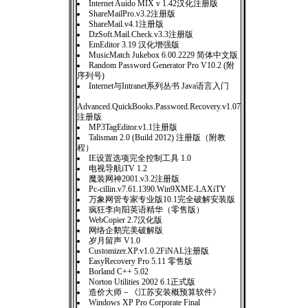
Internet Auido MIX v 1.42汉化注册版
ShareMailPro.v3.2注册版
ShareMail.v4.1注册版
DzSoft.Mail.Check.v3.3注册版
EmEditor 3.19 汉化增强版
MusicMatch Jukebox 6.00.2229 简体中文版
Random Password Generator Pro V10.2 (附
序列号)
Internet与Intranet系列丛书 Java语言入门
Advanced.QuickBooks.Password.Recovery.v1.07
注册版
MP3TagEditor.v1.1注册版
Talisman 2.0 (Build 2012) 注册版（附教
程）
IE设置选项完全控制工具 1.0
电视导航iTV 1.2
魔装网神2001.v3.2注册版
Pc-cillin.v7.61.1390.Win9XME-LAXiTY
万象网管专家专业版10.1完全破解安装版
疯狂李向阳英语精华（零售版）
WebCopier 2.7汉化版
网络企鹅完美破解版
岁月留声 V1.0
Customizer.XP.v1.0.2FiNAL注册版
EasyRecovery Pro 5.11 零售版
Borland C++ 5.02
Norton Utilities 2002 6.1正式版
造价大师－《江苏安装概预算软件》
Windows XP Pro Corporate Final