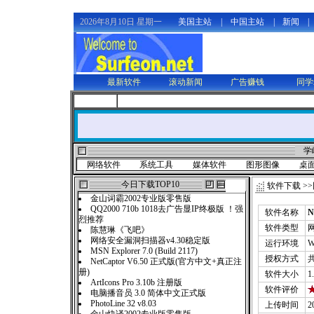
2026年8月10日 星期一
美国主站
|
中国主站
|
新闻
|
最新软件
滚动新闻
广告赚钱
同学
学
网络软件
系统工具
媒体软件
图形图像
桌
今日下载TOP10
软件下载
>>
金山词霸2002专业版零售版
QQ2000 710b 1018去广告显IP终极版 ！强
软件名称
N
烈推荐
软件类型
陈慧琳《飞吧》
网络安全漏洞扫描器v4.30稳定版
运行环境
W
MSN Explorer 7.0 (Build 2117)
授权方式
NetCaptor V6.50 正式版(官方中文+真正注
册)
软件大小
1
ArtIcons Pro 3.10b 注册版
软件评价
电脑播音员 3.0 简体中文正式版
PhotoLine 32 v8.03
上传时间
2