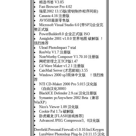
精选书签 V3.85
Fast Browser Pro 4.02
瑞星2002 13.15版(密钥制作程序同前)
Canasta 4.16 注册版
AV95III最新零售版
Microsoft Visual Studio 6.0 [带SP5]企业完
整正式版
PowerBuilder8.0 企业正式版 ISO
Amiglobe 2001 v1.0.0 世界地图 破解版 ！
强烈推荐
Ulead PhotoImpact 7 trial
RenWiz V1.7 注册版
NoteWorthy Composer V1.70.10 注册版
网吧管理之王TCP版1.47
Cd Wave Maker v1.2.1 注册版
CaisMail Server (才思邮箱) 3.55
Windows 2000 sp3简体中文版 ！强烈推
荐
NTI CD-Maker 2000 Pro 5.015 汉化版
《自由汉化3000》
BlackICE Defender 2.9.cai 汉化注册版
Symantec pcAnywhere 2002 Beta（兼容
WinXP）
Nico's Viewer 1.09 汉化版
Cookie Pal 1.7a 破解版
卧虎藏龙 [FLASH游戏推荐]
Advanced JPEG Compressor3。0汉化版
Deerfield.Personal.Firewall.v1.0.10.Incl.Keygen
LuraWave Photoshop Plug-In 2.0.11.15 汉化