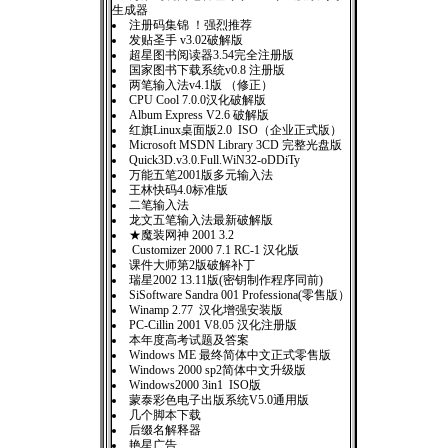
生成器
注册码集锦 ！强烈推荐
发贴圣手 v3.02破解版
超星图书阅读器3.54完全注册版
国家图书下载系统v0.8 注册版
两笔输入法v4.1版 （修正）
CPU Cool 7.0.0汉化破解版
Album Express V2.6 破解版
红旗Linux桌面版2.0 ISO（企业正式版）
Microsoft MSDN Library 3CD 完整光盘版
Quick3D.v3.0.Full.WiN32-oDDiTy
万能五笔2001版多元输入法
王林快码4.0标准版
二笔输入法
龙文五笔输入法最新破解版
★魔装网神 2001 3.2
Customizer 2000 7.1 RC-1 汉化版
课件大师第2版破解补丁
瑞星2002 13.11版(密钥制作程序同前)
SiSoftware Sandra 001 Professiona(零售版）
Winamp 2.77 汉化增强安装版
PC-Cillin 2001 V8.05 汉化注册版
本年度高考试题及答案
Windows ME 最终简体中文正式零售版
Windows 2000 sp2简体中文升级版
Windows2000 3in1 ISO版
蒙泰彩色电子出版系统V5.0通用版
几个脚本下载
后缀名解释器
艳星广告