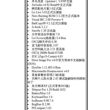
木马克星（iparmor）5.03中文版
JetAudio.v4.92.Retail中文正式版
网页配色方案1.0正式版
Go Live 5.01正式注册版
Nero Burning ROM 5.5.2官方正式版本
Visual IRC 2.00 Preview 9
BadCopy99 V2.1正式注册版
A-book 2.2.2
Snes9x 1.39 汉化版
大学英语自学教程 7.0
Go!Across(路路通) 3.4 Beta
OICQ聊天伴侣 6.38
龙飞邮件群发机 3.07
太空码输入法 2.51 普及版
OICQ 2000b Build 0710B
ZOC (Zap-O-Comm) 4.03
Drive Image Pro v4.01官方简体中文破解版
(DOS)
DynSite 1.11.493.4 Beta
Macromedia Dreamweaver v4.0
美食家餐饮管理2.5标准版
天网个人防火墙 2.45 测试版解除时间限制
补丁
东方网译XP (正式零售ISO版)
Teleport Pro 1.29 Build 1632
BatteryMon 1.0
KeyboardTest 1.0
IsoBuster 0.99.7.4
RegRun II 2.99
PECompact 1.65