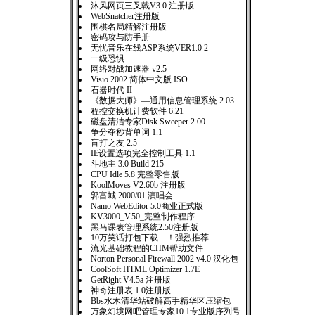
沐风网页三叉戟V3.0 注册版
WebSnatcher注册版
围棋名局精解注册版
密码攻与防手册
无忧音乐在线ASP系统VER1.0 2
一级恐惧
网络对战加速器 v2.5
Visio 2002 简体中文版 ISO
石器时代 II
《数据大师》—通用信息管理系统 2.03
程控交换机计费软件 6.21
磁盘清洁专家Disk Sweeper 2.00
争分夺秒背单词 1.1
盲打之友 2.5
IE设置选项完全控制工具 1.1
斗地主 3.0 Build 215
CPU Idle 5.8 完整零售版
KoolMoves V2.60b 注册版
郭富城 2000/01 演唱会
Namo WebEditor 5.0商业正式版
KV3000_V.50_完整制作程序
黑马课表管理系统2.50注册版
10万笑话打包下载 ！强烈推荐
流光基础教程的CHM帮助文件
Norton Personal Firewall 2002 v4.0 汉化包
CoolSoft HTML Optimizer 1.7E
GetRight V4.5a 注册版
神奇注册表 1.0注册版
Bbs水木清华站破解高手精华区压缩包
万象幻境网吧管理专家10.1专业版序列号