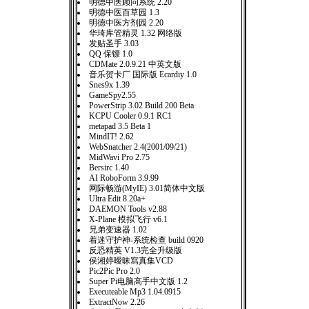
明德中医顾问系统 2.20
明德中医百草园 1.3
明德中医方剂园 2.20
华琦库管精灵 1.32 网络版
发贴圣手 3.03
QQ 保镖 1.0
CDMate 2.0.9.21 中英文版
音乐贺卡厂 国际版 Ecardiy 1.0
Snes9x 1.39
GameSpy2.55
PowerStrip 3.02 Build 200 Beta
KCPU Cooler 0.9.1 RC1
metapad 3.5 Beta 1
MindIT! 2.62
WebSnatcher 2.4(2001/09/21)
MidWavi Pro 2.75
Bersirc 1.40
AI RoboForm 3.9.99
网际畅游(MyIE) 3.01简体中文版
Ultra Edit 8.20a+
DAEMON Tools v2.88
X-Plane 模拟飞行 v6.1
兄弟变速器 1.02
着迷守护神-系统检查 build 0920
反恐精英 V1.3完全升级版
侯湘婷曖昧寫真集VCD
Pic2Pic Pro 2.0
Super Pi电脑高手中文版 1.2
Executeable Mp3 1.04.0915
ExtractNow 2.26