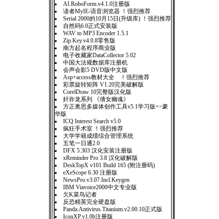
AI.RoboForm.v4.1.0注册版
读者MyIE-语音浏览器 ！强烈推荐
Serial 2000的10月15日(升级库) ！强烈推荐
自然码6.0正式安装版
WAV to MP3 Encoder 1.5.1
Zip.Key.v4.0.8零售版
南方起名程序商业版
电子收藏家DataCollector 5.02
中国大法规数据库注册机
会声会影5 DVD版中文版
Asp+access教材大全 ！强烈推荐
彩票旋转矩阵 V1.20完美破解版
CorelDraw 10完整版汉化版
奸诈龙系列 《倩女幽魂》
方正奥思多媒体创作工具v5.1学习版=>豪
华版
ICQ Interest Search v5.0
疯狂手术室 ！强烈推荐
大学学籍成绩综合管理系统
五笔一日通2.0
DFX 5.303 汉化安装注册版
xReminder Pro 3.8 汉化破解版
DeskTopX v101 Build 165 (附注册码)
eXeScope 6.30 注册版
NewsPro.v3.07.Incl.Keygen
IBM Viavoice2000中文专业版
欠K菜鸟记者
反恐精英完全硬盘版
Panda.Antivirus.Titanium.v2.00.10正式版
IconXP.v1.0b注册版