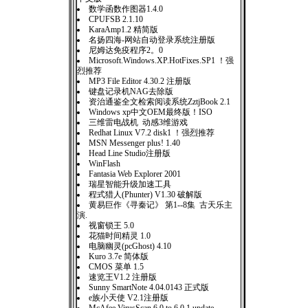
数学函数作图器1.4.0
CPUFSB 2.1.10
KaraAmp1.2 精简版
名扬四海-网站自动登录系统注册版
尼姆达免疫程序2。0
Microsoft.Windows.XP.HotFixes.SP1 ！强
烈推荐
MP3 File Editor 4.30.2 注册版
键盘记录机NAG去除版
资治通鉴全文检索阅读系统ZztjBook 2.1
Windows xp中文OEM最终版！ISO
三维雷电战机 动感3维游戏
Redhat Linux V7.2 disk1 ！强烈推荐
MSN Messenger plus! 1.40
Head Line Studio注册版
WinFlash
Fantasia Web Explorer 2001
瑞星智能升级加速工具
程式猎人(Phunter) V1.30 破解版
黄易巨作《寻秦记》 第1--8集 古天乐主
演.
视窗锁王 5.0
花猫时间精灵 1.0
电脑幽灵(pcGhost) 4.10
Kuro 3.7e 简体版
CMOS 菜单 1.5
速览王V1.2 注册版
Sunny SmartNote 4.04.0143 正式版
e族小天使 V2.1注册版