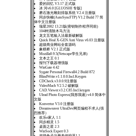
爱的回忆 V3.17 正式版
冰 河v6.0 [GLUOSHI 专版]
磨石激光雕刻排版系统 V2.4 注册版
同步快梭(AutoSyncFTP) V1.2 Build 77 简
体中文注册版
瑞星2002 13.21版(密钥制作程序同前)
104种清除木马方法
龙文五笔输入法最新破解版
Quick Heal X-GEN Anti Virus v6.03 注册版
超级商业网站全套源码
象棋桥 V2.1 正式版
Mozilla0.9.5(Netscape孪生兄弟)
文本之王 0.1
报刊下载器增强版
WinGate 4.42
Sygate Personal Firewall4.2 Build 872
BlindWrite.v1.1.0.0.Incl.Keygen
CDCheck.v3.0.0.9注册版
VideoMach V2.5.2 破解版
CAD.Viewer.v3.2.C85.Incl.keygen
Ulead Photo Express(我形我速) v4.0 简体中
文版
Konvertor V3.0 注册版
Dreamweaver UltraDev网页编程不求人(强
烈推荐）
欢乐e家人 1.1
同步精灵 1.5
桌面之星 2.3
WinSock Expert 0.3
超级兔子注册表保护器1.1