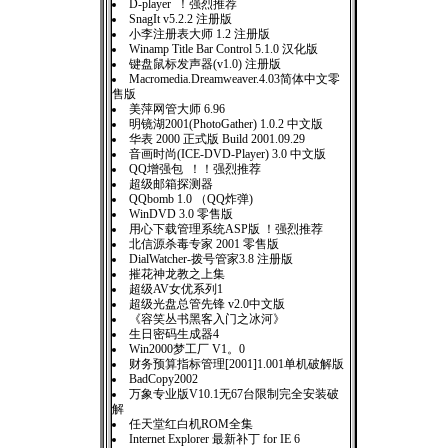
D-player ！强烈推荐
SnagIt v5.2.2 注册版
小李注册表大师 1.2 注册版
Winamp Title Bar Control 5.1.0 汉化版
键盘鼠标发声器(v1.0) 注册版
Macromedia.Dreamweaver.4.03简体中文零
售版
美萍网管大师 6.96
明镜湖2001(PhotoGather) 1.0.2 中文版
华表 2000 正式版 Build 2001.09.29
音画时尚(ICE-DVD-Player) 3.0 中文版
QQ增强包 ！！强烈推荐
超级邮箱探测器
QQbomb 1.0 （QQ炸弹)
WinDVD 3.0 零售版
用心下载管理系统ASP版 ！强烈推荐
北信源杀毒专家 2001 零售版
DialWatcher-拨号管家3.8 注册版
摧花神龙教之上集
超级AV女优系列1
超级光盘总管先锋 v2.0中文版
《容笑丛书黑客入门之冰河》
生日密码生成器4
Win2000梦工厂 V1。0
财务预算指标管理[2001]1.001单机破解版
BadCopy2002
万象专业版V10.1无67台限制完全安装破
解
任天堂红白机ROM全集
Internet Explorer 最新补丁 for IE 6