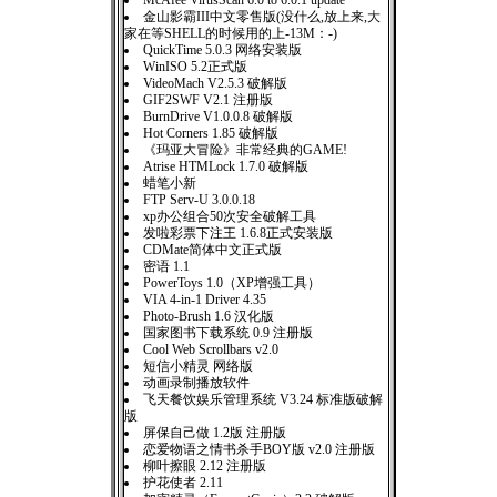
McAfee VirusScan 6.0 to 6.0.1 update
金山影霸III中文零售版(没什么,放上来,大
家在等SHELL的时候用的上-13M：-)
QuickTime 5.0.3 网络安装版
WinISO 5.2正式版
VideoMach V2.5.3 破解版
GIF2SWF V2.1 注册版
BurnDrive V1.0.0.8 破解版
Hot Corners 1.85 破解版
《玛亚大冒险》非常经典的GAME!
Atrise HTMLock 1.7.0 破解版
蜡笔小新
FTP Serv-U 3.0.0.18
xp办公组合50次安全破解工具
发啦彩票下注王 1.6.8正式安装版
CDMate简体中文正式版
密语 1.1
PowerToys 1.0（XP增强工具）
VIA 4-in-1 Driver 4.35
Photo-Brush 1.6 汉化版
国家图书下载系统 0.9 注册版
Cool Web Scrollbars v2.0
短信小精灵 网络版
动画录制播放软件
飞天餐饮娱乐管理系统 V3.24 标准版破解
版
屏保自己做 1.2版 注册版
恋爱物语之情书杀手BOY版 v2.0 注册版
柳叶擦眼 2.12 注册版
护花使者 2.11