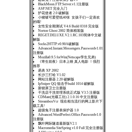
BlackMoon.FTP.Server.v1.1注册版
ASP.NET 完全入门
护花使者 2.0 破解版
小猪唛可爱壁纸40张 女孩子们一定喜欢
的哦!
女性安全期测试 V4.6 Build 0318 完全版
Norton Ghost 2002 简体精装版
REGET.DELUXE.V2.1.RC.103简体中文破
解版
Socks2HTTP.v0.90A破解版
Advanced.Instant.Messengers.Passwordv1.01
注册版
Mozilla0.9.5 forWin(Netscape孪生兄弟)
《寄生前夜》日本上映 真人电影 ！强烈
推荐
易表 XP 2002
长沙三打哈 V1.02
网站注册器 2.20 破解版
IpSniper QQ 狙击手build 1014 破解版
新锁屏卫士注册版
干洗店干洗管理系统正式版 V3.5 注册版
CDMate(光碟工坊) 2.1.0.16 中文注册版
StreamboxVcr 现在相当流行的网上影片下
载工具!
超级兔子注册表保护器 1.0
Advanced.WordPerfect.Office.Passwordv1.0
注册版
飘叶网际隧道最新版V2.1
Macromedia SiteSpring v1.0 Full 完全注册版