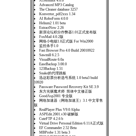
A1Monitor 4.0.0
Advanced MP3 Catalog
The Cleaner database 3257
Konvertor_pdf2xxx 1.34
AI RoboForm 4.0.0
Helium2 1.01 beta
ExtractNow 2.26
新浪论坛积分作弊器1.01正式发布版
FoxMail 4.0.2版
网络小电锯1.0正式版 For Win2000
监控杀手1.0
Fast Browser Pro 4.0 Build 20010922
Sawmill 6.2.5
VisualRoute 6.0a
EaseBackup 3.00.0
123Backup 1.51
Snake的代理跳板
迅达彩票分析选号系统 1.0 beta3 build
10920
Passware Password Recovery Kit SE 3.9
东方光驱魔术师 简体中文修正版
GoodAsp2001 专业版
网络加速器（网络加速王）3.1 中文零售
版
RealPlayer Plus V9.0 Alpha
ASPEdit.2001.v30 破解版
CuteFTP 4.2.6 b
Virtual Drive Personal Edition 6.11A正式版
EF Commander 2.52 Beta
MBProbe 1.31 beta 3