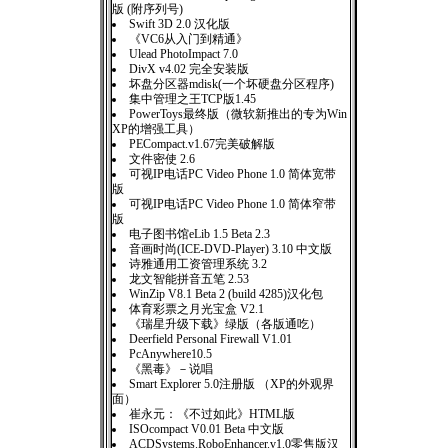
版 (附序列号)
Swift 3D 2.0 汉化版
《VC6从入门到精通》
Ulead PhotoImpact 7.0
DivX v4.02 完全安装版
坏盘分区器mdisk(一个坏硬盘分区程序)
集中管理之王TCP版1.45
PowerToys最终版（微软新推出的专为Win
XP的增强工具）
PECompact.v1.67完美破解版
文件密使 2.6
可视IP电话PC Video Phone 1.0 简体宽带
版
可视IP电话PC Video Phone 1.0 简体窄带
版
电子图书馆eLib 1.5 Beta 2.3
音画时尚(ICE-DVD-Player) 3.10 中文版
诗雅通用工资管理系统 3.2
龙文智能拼音五笔 2.53
WinZip V8.1 Beta 2 (build 4285)汉化包
体育彩票之月光宝盒 V2.1
《瑞星升级下载》绿版（各版通吃）
Deerfield Personal Firewall V1.01
PcAnywhere10.5
《黑毒》－说唱
Smart Explorer 5.0注册版 （XP的外观界
面）
崔永元：《不过如此》HTML版
ISOcompact V0.01 Beta 中文版
ACDSystems.RoboEnhancer.v1.0零售版汉