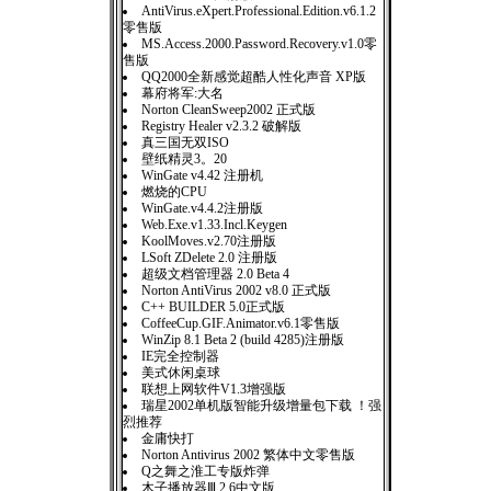
AntiVirus.eXpert.Professional.Edition.v6.1.2
零售版
MS.Access.2000.Password.Recovery.v1.0零
售版
QQ2000全新感觉超酷人性化声音 XP版
幕府将军:大名
Norton CleanSweep2002 正式版
Registry Healer v2.3.2 破解版
真三国无双ISO
壁纸精灵3。20
WinGate v4.42 注册机
燃烧的CPU
WinGate.v4.4.2注册版
Web.Exe.v1.33.Incl.Keygen
KoolMoves.v2.70注册版
LSoft ZDelete 2.0 注册版
超级文档管理器 2.0 Beta 4
Norton AntiVirus 2002 v8.0 正式版
C++ BUILDER 5.0正式版
CoffeeCup.GIF.Animator.v6.1零售版
WinZip 8.1 Beta 2 (build 4285)注册版
IE完全控制器
美式休闲桌球
联想上网软件V1.3增强版
瑞星2002单机版智能升级增量包下载 ！强
烈推荐
金庸快打
Norton Antivirus 2002 繁体中文零售版
Q之舞之淮工专版炸弹
木子播放器Ⅲ 2.6中文版