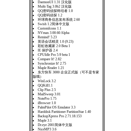
DaemonUI 1.31 汉化版
Multi-Tag 3.0b2 汉化版
QQ密码侦探终结者 1.0
QQ密码侦探 1.2
环球商务信息发布系统 2.60
Swish 1.2简体中文版
CustomIcons 1.1
NVmax 3.00.60 Alpha
Remind! 5.23
英语会话精灵 1.0 (9.23)
彩虹收藏家 2.0 Beta 1
IE 保护器 2.4
CPUIdle Pro 5.9 beta 1
Compare It! 2.82
Synchronize It! 2.75
Maple Reader 1.21
东方快车 3000 企业正式版（可不是专家
版哦）
WinLock 3.2
QQKill1.1
Clip Plus 2.5
MailSweep 3.01
NotePro 1.75
iBrowser 1.0
PalmPilot OS Emulator 3.3
Harddisk Partitioner PartitionStar 1.40
BackupXpress Pro 2.71.18.153
Maple 3.1
Dr.eye 2001简体中文版
NiceMP3 3.6