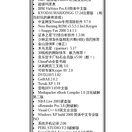
超级玛里奥
IBM.ViaVoice.Pro.8.0简体中文版
KYODAI MAHJONGG 17.24注册版 （相
当好玩的麻将游戏）
中蓝网安Nimda专用清除软件 V7.0
Nero Burning.ROM.v5.5.5.1.Incl.Keygen
☆Snappy Fax 2000 3.4.1.1
证券之星”行情分析软件 1.3.06
少林足球加长版精彩片断(4段) 强烈推荐
金山游侠Ⅲ（修正）
木马克星（iparmor）5.17
30线程的网际快车 极力推荐！
音乐贺卡厂钻石会员版 v5.00（酷！）
ChinaPub全套书籍
沐风网页三叉戟 3.0
可研专家Kyzjav AV 2.0
DVD2AVI 1.82
GetItAll 2.0.2
Tweak-XP 1.19
雷电IIIV3.05中文版
Mediapacker eBook Compiler 1.0 汉化破解
第二版
NBA Live 2001硬盘版
xReminder Pro 3.8 (附破解)
Visual C++ 6.0英文企业版
Windows XP build 2600 简体中文专业版
ISO
系统开机记录 2.06
PERL.STUDIO.V2.0破解版