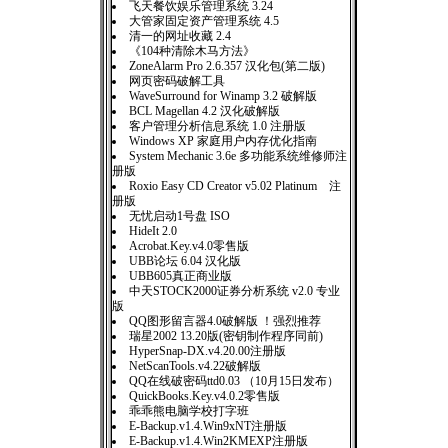
飞天餐饮娱乐管理系统 3.24
大管家固定资产管理系统 4.5
清一的网址收藏 2.4
《104种清除木马方法》
ZoneAlarm Pro 2.6.357 汉化包(第二版)
网页密码破解工具
WaveSurround for Winamp 3.2 破解版
BCL Magellan 4.2 汉化破解版
客户管理分析信息系统 1.0 注册版
Windows XP 家庭用户内存优化指南
System Mechanic 3.6e 多功能系统维修师注
册版
Roxio Easy CD Creator v5.02 Platinum 注
册版
无忧启动1号盘 ISO
HideIt 2.0
Acrobat.Key.v4.0零售版
UBB论坛 6.04 汉化版
UBB605真正商业版
中天STOCK2000证券分析系统 v2.0 专业
版
QQ图形留言器4.0破解版 ！强烈推荐
瑞星2002 13.20版(密钥制作程序同前)
HyperSnap-DX.v4.20.00注册版
NetScanTools.v4.22破解版
QQ在线破密码ttd0.03 （10月15日发布）
QuickBooks.Key.v4.0.2零售版
乖乖熊电脑学校打字班
E-Backup.v1.4.Win9xNT注册版
E-Backup.v1.4.Win2KMEXP注册版