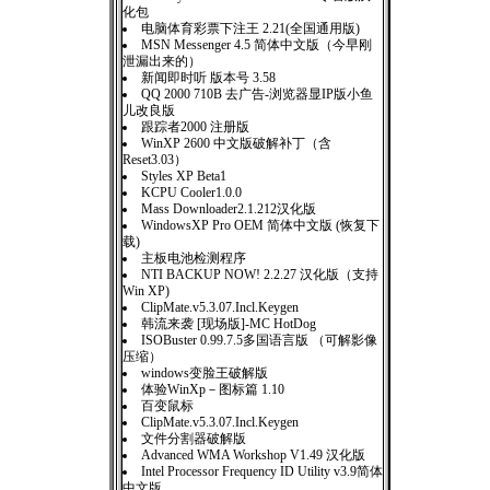
化包
电脑体育彩票下注王 2.21(全国通用版)
MSN Messenger 4.5 简体中文版（今早刚
泄漏出来的）
新闻即时听 版本号 3.58
QQ 2000 710B 去广告-浏览器显IP版小鱼
儿改良版
跟踪者2000 注册版
WinXP 2600 中文版破解补丁（含
Reset3.03）
Styles XP Beta1
KCPU Cooler1.0.0
Mass Downloader2.1.212汉化版
WindowsXP Pro OEM 简体中文版 (恢复下
载)
主板电池检测程序
NTI BACKUP NOW! 2.2.27 汉化版（支持
Win XP)
ClipMate.v5.3.07.Incl.Keygen
韩流来袭 [现场版]-MC HotDog
ISOBuster 0.99.7.5多国语言版 （可解影像
压缩）
windows变脸王破解版
体验WinXp－图标篇 1.10
百变鼠标
ClipMate.v5.3.07.Incl.Keygen
文件分割器破解版
Advanced WMA Workshop V1.49 汉化版
Intel Processor Frequency ID Utility v3.9简体
中文版