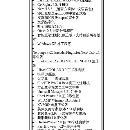
Easy.CD-DA.Extractor.v4.6.0.1注册版
GetRight.v4.5a注册版
Nero 5.5.5.1 (附官方简体中文语言包)
沙丘魔堡之帝王3000中文正式版
实况2000欧洲isspro2完全版
文鼎酷字集
叶子楣极度MTV
Office XP 最新升级程序
智能五笔注册机修正版（支持目前所有版
本）
Windows XP 补丁程序
Nero.mp3PRO.Encoder.Plugin.for.Nero.v5.5.5.1
零售版
PhotoLine.32.v8.03.MULTILINGUAL注册
版
Ulead COOL 3D 3.0 正式零售版
街霸 鸡蛋版
采花集——真妮写真
CuteFTP Pro 2.0 Beta 真正的注册机
方正兰亭简繁全套中文字库
Uninstall Manager 3.21 注册版
Corel Painter 7.0 正式零售版
WinAMP Winamp v3.0 Beta 1
KV3000 光盘正式版
美萍反黄专家 版本2.51 破解版
超级兔子3.97 正式安装全功能版
我形我速4.0 汉化版
DreamWeaver *.0 的398个经典插件
Fast Browser 4.02完美注册补丁