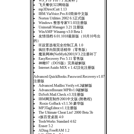
WS_FTP Pro 7.1 完美补丁
飞天餐饮322网络版
mp3DirectCutt 1.13
IBM.ViaVoice.Pro.8.0简体中文版
Norton Utilities 2002 6.1正式版
Windows 整形专家V1.03注册版
Uninstall Manager 3.21 注册版
WinAMP Winamp v3.0 Beta 1
友情强档 6.01.1018最新版（10月10号出
的）
IE设置选项完全控制工具 1.0
疯狂李向阳英语精华（零售版）
魔装网神(NetMyth2001)V3.2注册补丁
EasyRecovery Pro 5.11 零售版
神雕97（DOS版）完美破解版
Internet Auido MIX v 1.42汉化注册版
Advanced.QuickBooks.Password.Recovery.v1.07
注册版
Advanced.Maillist.Verify.v4.2破解版
AdvancedInstant MPRv1.0破解版
DzSoft.Mail.Check.v3.3注册版
IBM网页制作2001中文版 (附教程)
Roxio GoBack v3.1.56 豪华版
MP3TagEditor.v1.1注册版
The Ultimate Cheat List! 2000 Beta 5b
e族百变桌面 4.0
ToolsWorks Standard 4.62
Eraser 5.2
ADing FreeRAM 1.2