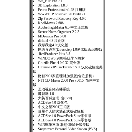
WS_FTP Pro 7.1
3D Exploration 1.8.3
Feurio Professional v1.63 注册版
WWWFTP observer 3.0 Build 71
Zip Password Recovery Key 4.0.0
KoolMoves 2.60b
Adobe PageMaker 6.5 中文正式版
Secure Notes Organizer 2.2.3
MDaemon Pro 5.00
dirhtml 4.3 汉化版
我形我速4.0 汉化版
网络直通车(DirectGet) 1.0测试版Build0912
RealProducer Plus 8.51
WINDOWS 2000高级学习教材
Go!zilla Plus 4.0.0.32 完全版
Ultimate.ZIP.Cracker.v6.5.5.0 汉化破解完美
版
财智2001家庭理财加强版(含注册机）
NTI CD-Maker 2000 Pro v5015 简体中文
版
互动视音频点播系统
魔智珠 1.0
大英百科全书 含(3cd)
ACDSee 4.0 汉化包
中文之星2001正式版
瑞星个人防火墙正式版破解版
ACDSee.4.0 PowerPack Suite零售版
ACDSee.4.0 PowerPack Suite零售版
WIN98第三版-联想OEM升级专版
Snapstream Personal Video Station (PVS)