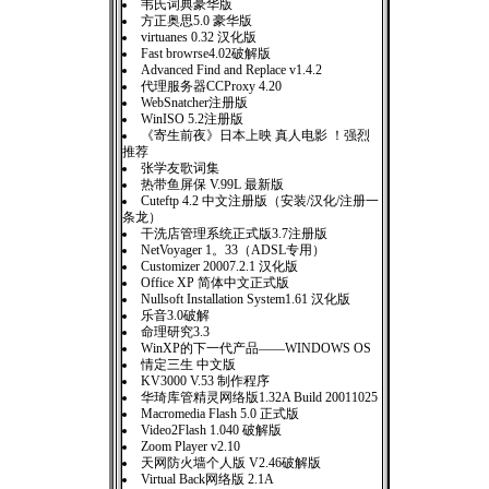
韦氏词典豪华版
方正奥思5.0 豪华版
virtuanes 0.32 汉化版
Fast browrse4.02破解版
Advanced Find and Replace v1.4.2
代理服务器CCProxy 4.20
WebSnatcher注册版
WinISO 5.2注册版
《寄生前夜》日本上映 真人电影 ！强烈
推荐
张学友歌词集
热带鱼屏保 V.99L 最新版
Cuteftp 4.2 中文注册版（安装/汉化/注册一
条龙）
干洗店管理系统正式版3.7注册版
NetVoyager 1。33（ADSL专用）
Customizer 20007.2.1 汉化版
Office XP 简体中文正式版
Nullsoft Installation System1.61 汉化版
乐音3.0破解
命理研究3.3
WinXP的下一代产品——WINDOWS OS
情定三生 中文版
KV3000 V.53 制作程序
华琦库管精灵网络版1.32A Build 20011025
Macromedia Flash 5.0 正式版
Video2Flash 1.040 破解版
Zoom Player v2.10
天网防火墙个人版 V2.46破解版
Virtual Back网络版 2.1A