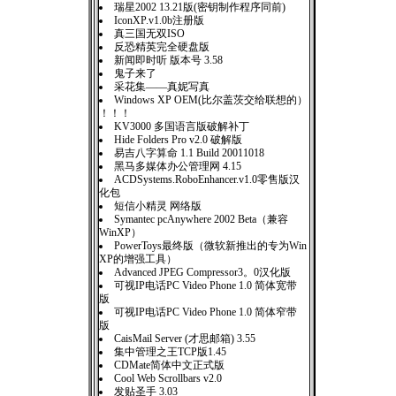
瑞星2002 13.21版(密钥制作程序同前)
IconXP.v1.0b注册版
真三国无双ISO
反恐精英完全硬盘版
新闻即时听 版本号 3.58
鬼子来了
采花集——真妮写真
Windows XP OEM(比尔盖茨交给联想的）
！！！
KV3000 多国语言版破解补丁
Hide Folders Pro v2.0 破解版
易吉八字算命 1.1 Build 20011018
黑马多媒体办公管理网 4.15
ACDSystems.RoboEnhancer.v1.0零售版汉
化包
短信小精灵 网络版
Symantec pcAnywhere 2002 Beta（兼容
WinXP）
PowerToys最终版（微软新推出的专为Win
XP的增强工具）
Advanced JPEG Compressor3。0汉化版
可视IP电话PC Video Phone 1.0 简体宽带
版
可视IP电话PC Video Phone 1.0 简体窄带
版
CaisMail Server (才思邮箱) 3.55
集中管理之王TCP版1.45
CDMate简体中文正式版
Cool Web Scrollbars v2.0
发贴圣手 3.03