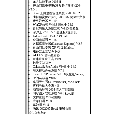
东方法律宝典 2005 Ⅲ
开山网络电视王(雅典奥运直播) 2004
V1.5.1
3Com上网监控管理系统 V205.06.02
比特精灵(BitSpirit) 3.0.0.087 简体中文版
废客取色器 V1.10
WinXP总管 V4.9.3 简体中文版
自然码输入系统2000 V6.35 普及版
客户王 v7.0.5.531 企业版+注册机
K-Lite Codec Pack 2.49 Full
全国电话通 V1.16
数据库浏览器(Database Explorer) V2.7
自由网站专家 XP V1.2.1&nbsp;
服务器全套软件下载
ACCESS密码查看器
IP地址互查工具 V0.9
批量字符替换
Cakewalk Pro Audio V9.03 中文版
海天移动办公系统 V7.3
Serv-U FTP Server 5.0.0.0汉化版&nbsp;
时间与命运 V8.02
桌面天气秀(XDeskWether) V2.3 Beta
序列号输入专家 4.5
脑筋急转弯 2004 情人节特别版
网尽图片管理系统 V6.0 秋意浓
文件密使 V2.6注册版
应急日语 V1.0
葛神测 V1.5
腾讯 QQ2005 Beta2 珊瑚虫版
v3.1.5a&nbsp;