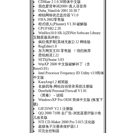
CDMate 2.1.0.30简体中文版
我也爱背单词2000+真人语音库
Duba_WantJob 2001.10.30.7
精锐网络状态监控器 V1.0
FIFA 2002零售版
程式猎人(Phunter) V1.30 破解版
CPUFSB2.2.20
WinHex10.0 SR-1(ZDNet Software Library
五颗星最高评价)
疯狂俄罗斯[英雄无敌]2.12 网络版
RegEditer1.0
东方网页王III 零售版 ！强烈推荐
壁纸精灵2.22
SETI@home 3.03
WinXP 2600 中文版破解补丁（含
Reset3.03）
Intel Processor Frequency ID Utility v3.9简体
中文版
KaraAmp1.2 精简版
名扬四海-网站自动登录系统注册版
Deerfield Personal Firewall V1.01
《黑毒》－说唱
WindowsXP Pro OEM 简体中文版 (恢复下
载)
GIF2SWF V2.1 注册版
QQ 2000 710B 去广告-浏览器显IP版小鱼
儿改良版
NTI CD-Maker 2000 Pro 5.015 汉化版
超级兔子注册表保护器1.1
IE完全控制器