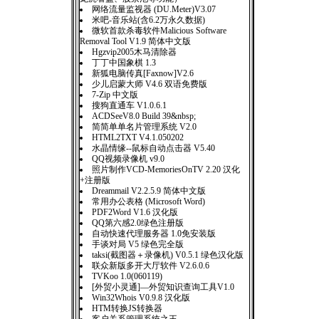
网络流量监视器 (DU.Meter)V3.07
米吧-音乐站(含6.2万永久数据)
微软首款杀毒软件Malicious Software
Removal Tool V1.9 简体中文版
Hgzvip2005木马清除器
丁丁中国象棋 1.3
新狐电脑传真[Faxnow]V2.6
少儿启蒙大师 V4.6 双语免费版
7-Zip 中文版
搜狗直通车 V1.0.6.1
ACDSeeV8.0 Build 39&nbsp;
简简单单名片管理系统 V2.0
HTML2TXT V4.1.050202
水晶情缘--鼠标自动点击器 V5.40
QQ视频录像机 v9.0
照片制作VCD-MemoriesOnTV 2.20 汉化
+注册版
Dreammail V2.2.5.9 简体中文版
常用办公表格 (Microsoft Word)
PDF2Word V1.6 汉化版
QQ第六感2.0绿色注册版
自动快速代理服务器 1.0免安装版
手谈对局 V5 绿色完全版
taksi(截图器＋录像机) V0.5.1 绿色汉化版
联众新版多开大厅软件 V2.6.0.6
TVKoo 1.0(060119)
[外贸小灵通]—外贸知识查询工具V1.0
Win32Whois V0.9.8 汉化版
HTM转换JS转换器