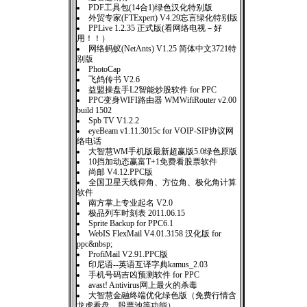
PDF工具包(14合1)绿色汉化特别版
外贸专家(FTExpert) V4.29忘言绿化特别版
PPLive 1.2.35 正式版(看网络电视－好
用！！）
网络蚂蚁(NetAnts) V1.25 简体中文3721特
别版
PhotoCap
飞鸽传书 V2.6
益盟操盘手L2智能炒股软件 for PPC
PPC变身WIFI路由器 WMWifiRouter v2.00
build 1502
Spb TV V1.2.2
eyeBeam v1.11.3015c for VOIP-SIP协议网
络电话
大智慧WM手机版最新超赢版5.0绿色原版
10挡加动态赢富T+1免费看股票软件
尚邮 V4.12.PPC版
全国卫星天线仰角、方位角、极化角计算
软件
南方掌上专业起名 V2.0
极品列车时刻表 2011.06.15
Sprite Backup for PPC6.1
WebIS FlexMail V4.01.3158 汉化版 for
ppc&nbsp;
ProfiMail V2.91.PPC版
印尼语--英语互译字典kamus_2.03
手机号码吉凶预测软件 for PPC
avast! Antivirus网上最火的杀毒
大智慧金融终端优化绿色版（免费行情含
龙虎看盘、股票池等功能）