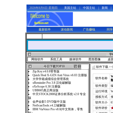
2026年8月6日 星期四
美国主站
|
中国主站
|
新闻
|
最新软件
滚动新闻
广告赚钱
同学
学
网络软件
系统工具
媒体软件
图形图像
桌
今日下载TOP10
软件下载
>>
Zip.Key.v4.0.8零售版
Quick Heal X-GEN Anti Virus v6.03 注册版
W
软件名称
大学学籍成绩综合管理系统
xReminder Pro 3.8 汉化破解版
软件类型
eXeScope 6.30 注册版
UBB605真正商业版
运行环境
W
中天STOCK2000证券分析系统 v2.0 专业
授权方式
版
会声会影5 DVD版中文版
软件大小
6
NetScanTools.v4.22破解版
软件评价
IBM ViaVoice Pro v8.0(中文简体，零售