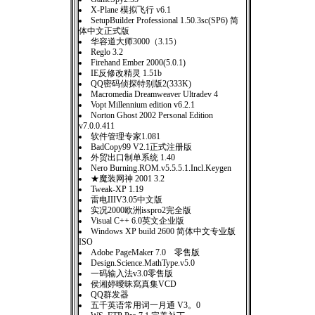
X-Plane 模拟飞行 v6.1
SetupBuilder Professional 1.50.3sc(SP6) 简
体中文正式版
华容道大师3000（3.15）
Reglo 3.2
Firehand Ember 2000(5.0.1)
IE反修改精灵 1.51b
QQ密码侦探特别版2(333K)
Macromedia Dreamweaver Ultradev 4
Vopt Millennium edition v6.2.1
Norton Ghost 2002 Personal Edition
v7.0.0.411
软件管理专家1.081
BadCopy99 V2.1正式注册版
外贸出口制单系统 1.40
Nero Burning.ROM.v5.5.5.1.Incl.Keygen
★魔装网神 2001 3.2
Tweak-XP 1.19
雷电IIIV3.05中文版
实况2000欧洲isspro2完全版
Visual C++ 6.0英文企业版
Windows XP build 2600 简体中文专业版
ISO
Adobe PageMaker 7.0 零售版
Design.Science.MathType.v5.0
一码输入法v3.0零售版
侯湘婷曖昧寫真集VCD
QQ群发器
五千英语常用词一月通 V3。0