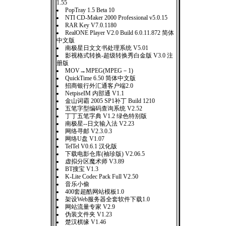
1.55
PopTray 1.5 Beta 10
NTI CD-Maker 2000 Professional v5.0.15
RAR Key V7.0.1180
RealONE Player V2.0 Build 6.0.11.872 简体
中文版
南极星日文文书处理系统 V5.01
影视格式转换-超级转换秀白金版 V3.0 注
册版
MOV→MPEG(MPEG－1)
QuickTime 6.50 简体中文版
招商银行外汇通客户端2.0
NetpiseIM 内部通 V1.1
金山词霸 2005 SP1补丁 Build 1210
五笔字型编码查询系统 V2.52
丁丁五笔字典 V1.2 绿色特别版
南极星--日文输入法 V2.23
网络寻邮 V2.3.0.3
网络U盘 V1.07
TelTel V0.6.1 汉化版
下载电影仓库(袖珍版) V2.06.5
虚拟分区魔术师 V3.89
BT搜宝 V1.3
K-Lite Codec Pack Full V2.50
音乐小偷
400套超酷网站模板1.0
架设Web服务器全套软件下载1.0
网站流量专家 V2.9
伪装文件夹 V1.23
楚汉棋缘 V1.46