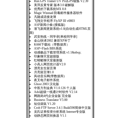
Run.GPS Trainer UV Pro|GPS锻炼 V2.39
美萍反黄专家 版本3.0 破解版
优秀的下载系统MX 8.8
Magic Winmail 防毒邮件服务器软件
凡随成语接龙簿
飞翔文学程序 FlyXP III v0803
ASP新闻小偷 (搜狐版)
渐飞新闻更新系统v1.0(自动生成HTML页
面)
武安热线－同学录[单校同学录]
金山快译2002 兼容XP补丁
K666下载站（带数据库）
ASP+Flash BBS系统
动感极品下载管理系统 v1.1&nbsp;
印象聊天室超级版
红蜻蜓聊天室最新版
小高人网页统计器V2.0
漂亮女生留言薄
月亮留言簿1.0
风动音乐网(带数据库)
夜叉电子邮件系统
Ghost 2003 汉化版
中医方剂金典 V1.0.126 个人版
Adsl超级一线通计时软件 V2.14
网路岗4代企业金版 完全版
Business Translator V5.00
短信袋鼠 V1.20
Crob FTP Server 3.4.1 Build590简体中文版
吴氏证券投资分析系统 Internet专业版
动静态网页转换器 V1.1