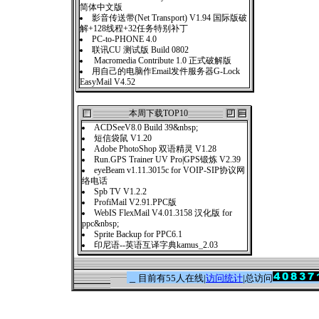
简体中文版
影音传送带(Net Transport) V1.94 国际版破
解+128线程+32任务特别补丁
PC-to-PHONE 4.0
联讯CU 测试版 Build 0802
Macromedia Contribute 1.0 正式破解版
用自己的电脑作Email发件服务器G-Lock
EasyMail V4.52
本周下载TOP10
ACDSeeV8.0 Build 39&nbsp;
短信袋鼠 V1.20
Adobe PhotoShop 双语精灵 V1.28
Run.GPS Trainer UV Pro|GPS锻炼 V2.39
eyeBeam v1.11.3015c for VOIP-SIP协议网
络电话
Spb TV V1.2.2
ProfiMail V2.91.PPC版
WebIS FlexMail V4.01.3158 汉化版 for
ppc&nbsp;
Sprite Backup for PPC6.1
印尼语--英语互译字典kamus_2.03