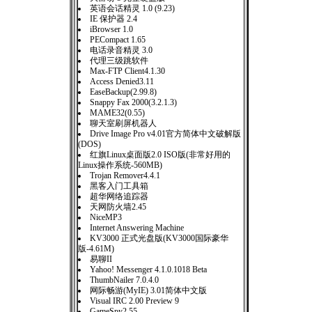
英语会话精灵 1.0 (9.23)
IE 保护器 2.4
iBrowser 1.0
PECompact 1.65
电话录音精灵 3.0
代理三级跳软件
Max-FTP Client4.1.30
Access Denied3.11
EaseBackup(2.99.8)
Snappy Fax 2000(3.2.1.3)
MAME32(0.55)
聊天室刷屏机器人
Drive Image Pro v4.01官方简体中文破解版
(DOS)
红旗Linux桌面版2.0 ISO版(非常好用的
Linux操作系统-560MB)
Trojan Remover4.4.1
黑客入门工具箱
超华网络追踪器
天网防火墙2.45
NiceMP3
Internet Answering Machine
KV3000 正式光盘版(KV3000国际豪华
版-4.61M)
易聊II
Yahoo! Messenger 4.1.0.1018 Beta
ThumbNailer 7.0.4.0
网际畅游(MyIE) 3.01简体中文版
Visual IRC 2.00 Preview 9
GameSpy2.55