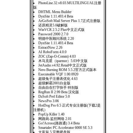
PhotoLine.32.v8.03.MULTILINGUAL注册
版
DHTML Menu Builder
DynSite 1.11.493.4 Beta
ArGoSoft Mail Server Plus 1.7正式注册版
还原精灵5.0破解版
WinVCR 2.5.2 Plus中文正式版
Password 2000 2.7.0
明德中医顾问系统 2.20
DynSite 1.11.493.4 Beta
ExtractNow 2.26
AI RoboForm 4.0.0
ZOC (Zap-O-Comm) 4.03
木马克星（iparmor）5.03中文版
JetAudio.v4.92.Retail中文正式版
Nero Burning ROM 5.5.2官方正式版本
Executeable VQF 1.00.0920
超级兔子注册表优化 4.63
超级解霸2001白金版
自由自在打字快手 特别版
RegRun II 2.99 Beta 汉化版
DzSoft Perl Editor 5.0
NewsPro 3.06
HotDog Pro 6.5 正式专业注册版(下载2是
注册机）
PopUp Killer 1.40
网路岗-监控网络 2.01
Go!Across(路路通) 3.4 Beta
Smartalec PC Accelerator 6000 SE 5.3
大富翁 5 完整硬盘版