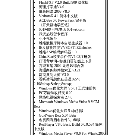
FlashFXP V2.0 Build 909 汉化版
阿珊打字通V4.0
屏幕间谍 2003 V8.0
VcdromX 4.1 简体中文版
ACDSee 6.0 PowerPack 完全版
《开天辟地学五笔》
001网络可视电话 001webcom
武汉热线贺卡程序
小小气象台
维维数据库脚本自动生成器 1.0
IE反修改精灵VVSOFT.IEUnlocker
维维ASP编码解码器 1.0
ChinaRen校友录伴侣V1.03注册版
日语背单词--标准日语初级上下册
万能五笔 2002 龙卷风综合版
海通商务邮件搜索王 v3.21
网页复制大师 V3.0
看听读写想疯狂英语365句
2.10&nbsp;&nbsp;&nbsp;
Windows优化大师 V5.61 正式注册机
PC万能防改精灵 6.20
网络电视探索者 2.4.6
Microsoft Windows Media Video 9 VCM
Beta
Windows优化大师 5.4特别版
GoldWave Beta 5.04 Beta
名贯四海启名软件3。60版
RealPlayer V8.0 Basic Build 6.0.9.584 简体
中文版
Windows Media Player V9.0 For Win9x/2000