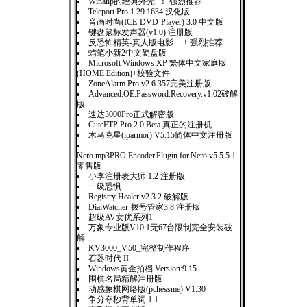
Winanp的经典外壳 ！ 强烈推荐
Teleport Pro 1.29.1634 汉化版
音画时尚(ICE-DVD-Player) 3.0 中文版
键盘鼠标发声器(v1.0) 注册版
反恐怖精英-真人版电影 ！强烈推荐
蜡笔小新2中文硬盘版
Microsoft Windows XP 繁体中文家庭版
(HOME Edition)+校验文件
ZoneAlarm.Pro.v2.6.357完美注册版
Advanced.OE.Password.Recovery.v1.02破解
版
速达3000Pro正式解密版
CuteFTP Pro 2.0 Beta 真正的注册机
木马克星(iparmor) V5.15简体中文注册版
Nero.mp3PRO.Encoder.Plugin.for.Nero.v5.5.5.1
零售版
小李注册表大师 1.2 注册版
一级恐惧
Registry Healer v2.3.2 破解版
DialWatcher-拨号管家3.8 注册版
超级AV女优系列1
万象专业版V10.1无67台限制完全安装破
解
KV3000_V.50_完整制作程序
石器时代 II
Windows黄金拍档 Version:9.15
围棋名局精解注册版
动感象棋网络版(pchessme) V1.30
争分夺秒背单词 1.1