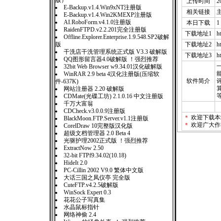
版）
上传时间
2
E-Backup.v1.4.Win9xNT注册版
相关链接
E-Backup.v1.4.Win2KMEXP注册版
AI.RoboForm.v4.1.0注册版
本日下载
1
RaidenFTPD.v2.2.201完全注册版
下载地址1
h
Offline.Explorer.Enterprise.1.9.548.SP2破解
版
下载地址2
h
干洗店干洗管理系统正式版 V3.3 破解版
下载地址3
h
QQ图形留言器4.0破解版 ！强烈推荐
32bit Web Browser w9.34.01汉化破解版
能
WinRAR 2.9 beta 4汉化注册版(压缩软
软件简介
件-637K)
网站注册器 2.20 破解版
CDMate(光碟工坊) 2.1.0.16 中文注册版
千万大富翁
CDCheck.v3.0.0.9注册版
＊
欢迎下载本
BlackMoon.FTP.Server.v1.1注册版
＊
欢迎广大作
CorelDraw 10完整版汉化版
超级文档管理器 2.0 Beta 4
光驱护理2002正式版 ！强烈推荐
ExtractNow 2.50
32-bit FTPf9.34.02(10.18)
HideIt 2.0
PC-Cillin 2002 V9.0 繁体中文版
大话三国之凤仪亭 完全版
CuteFTP.v4.2.5破解版
WinSock Expert 0.3
花花公子写真集
水晶鼠标指针
网络神偷 2.4