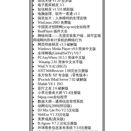
短信天使 v1.20 贺岁版
电子图库精灵 3.5
短信精灵 v1.531 精彩版
电脑故障、软件一查通 v1.1
搞笑短片：人体模特的生理反映
WinLinux 2003 免费版
中国英才招聘网(yczp.net)全站程序
RealPlayer 插件大全
网络间谍——无需安装客户端，就可监视
局域网内所有计算机的网络行为
网页特效精灵 v3.3 破解版
Windows Media Player v9.0 简体中文版
全球网视(GlobalNetTV) V0.7
PCAnyWhere 10.5.1 简体中文版
Winamp 2.81 简体中文水手版
WinCV 0.42 (BIG5)
ANT.WebBrowser 1.08完全注册版
东方快车 XP 专业版（零售版本）
IPswitch IMail Server 7.02 破解版
Matlab V6.1 ISO
盲打之友 2.6 破解版
小李注册表大师 V1.4注册版
94pop.com全站程序
数据大师—通用信息管理系统
动网论坛2000(怀旧版)
DJ Mix Lite Pro V2.5汉化版
WebExe V1.33汉化版
美梦成真(真实版)
B-Jigsaw V7.2 汉化注册版
环球商务信息发布系统 V3.0注册版