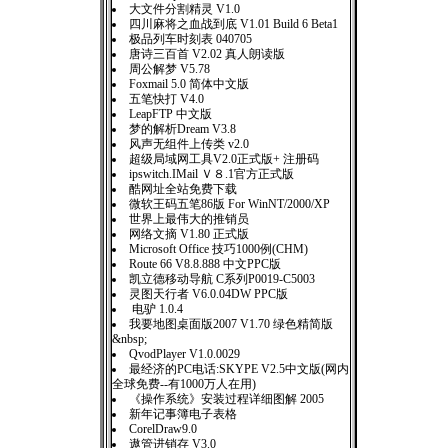
大文件分割精灵 V1.0
四川麻将之血战到底 V1.01 Build 6 Beta1
极品列车时刻表 040705
唐诗三百首 V2.02 真人朗读版
周公解梦 V5.78
Foxmail 5.0 简体中文版
五笔快打 V4.0
LeapFTP 中文版
梦的解析Dream V3.8
风声无组件上传类 v2.0
超级局域网工具V2.0正式版+ 注册码
ipswitch.IMail Ｖ８.1官方正式版
酷网址全站免费下载
微软王码五笔86版 For WinNT/2000/XP
世界上最伟大的推销员
网络文摘 V1.80 正式版
Microsoft Office 技巧1000例(CHM)
Route 66 V8.8.888 中文PPC版
凯立德移动导航 C系列P0019-C5003
灵图天行者 V6.0.04DW PPC版
电驴 1.0.4
我要地图桌面版2007 V1.70 绿色精简版
&nbsp;
QvodPlayer V1.0.0029
最经济的PC电话:SKYPE V2.5中文版(网内
全球免费--有1000万人在用)
《操作系统》安装过程详细图解 2005
新年记事簿电子表格
CorelDraw9.0
遨管进销存 V3.0