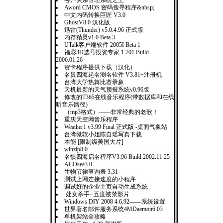
客户关系管理系统之王
Aword CMOS 密码搜寻程序&nbsp;
中文内码转换巨匠 V3.0
GhostV8.0 汉化版
迅雷(Thunder) v5.0.4.96 正式版
内存精灵v1.0 Beta 3
UTalk客户端软件 2005I Beta 1
福彩3D选号投资专家 1.701 Build
2006.01.26
贺卡程序提供下载（汉化）
名贯四海起名测名软件 V3.81+注册机
台湾大学热舞比赛录象
天机最新的天气预报系统v0.96版
修改的T365在线音乐程序(带数据库和在线
听音乐路径)
（mp3格式）——非常经典的老歌！
重庆天空网音乐程序
Weather1 v3.99 Final 正式版 -桌面气象站
台湾微软小姐陈自瑶写真下载
本能 [限制级美国大片]
winzip8.0
名惯四海启名程序V3.96 Build 2002.11.25
ACDsee3.0
生物节律查询表 3.31
测试上网连接速度的小程序
调试好的企业主页自动生成系统
处女杀手--五度被禁影片
Windows DIY 2008 4.6.92——系统设置
世界著名邮件服务系统4MDaemon6.03
单机架站全攻略