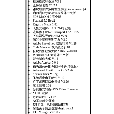
视频格式转换通 V3.1
金桥起名馆 V1.2.1
雅虎通邮件多路发送系统[Yahoomailer] 4.0
启动易EasyBoot v4.5 简体中文版
3DS MAX 6.0 完全版
Foxmail 5.0 Beta2
Registry Medic 1.82
飞狐交易师v3.1.30214专业版
流媒体下载Net Transport 1.52.0.195
下载网络寻邮NetSM V2.0
源兴中草药查询字典 V3.0
Adobe PhotoShop 双语精灵 V1.28
Code Manager(代码总管) 001
亿虎商务校验大师2004b buid0801
WinRAR V3.30 简体中文版
贺卡制作大师 V1.4
Adobe Acrobat 5.0.1
福满园商务邮件国际特快(增强版)
Advanced Email Extractor V2.76
SpamButcher V1.7g
飞鸽语音电子邮件 V1.91
广宇超级网络电视机 V3.26
魔术情书 6.32
影视格式转换-AVS Video Converter
v2.2.1.80+破解
IphotoDVD V1.07
ACDsee6.0+汉化
JSP特效（已经编辑成网页）
超级兔子魔法设置Magic Set5.1
FTP Voyager V9.1.0.2