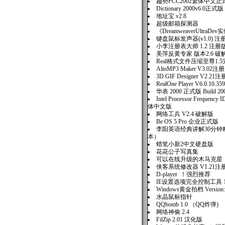
趨勢PCC2002繁体中文正
Dictionary 2000v6.0正式版
地址宝 v2.8
超级邮箱探测器
《DreamweaverUltraD
键盘鼠标发声器(v1.0) 注
小李注册表大师 1.2 注册
美萍反黄专家 版本2.6 破
Real格式文件压缩至尊1.
AltoMP3 Maker V3.02注
3D GIF Designer V2.21
RealOne Player V6.0.10.359
华表 2000 正式版 Build 200
Intel Processor Frequency I
体中文版
网络工兵 V2.4 破解版
Be OS 5 Pro 企业正式版
李阳英语经典讲解30分钟
本）
蜡笔小新2中文硬盘版
花花公子写真集
可以在线升级的木马克星
侠客系统修改器 V1.21注
D-player ！强烈推荐
IE设置选项完全控制工具 1
Windows黄金拍档 Version:
水晶鼠标指针
QQbomb 1.0 （QQ炸弹)
网络神偷 2.4
FilZip 2.01 汉化版