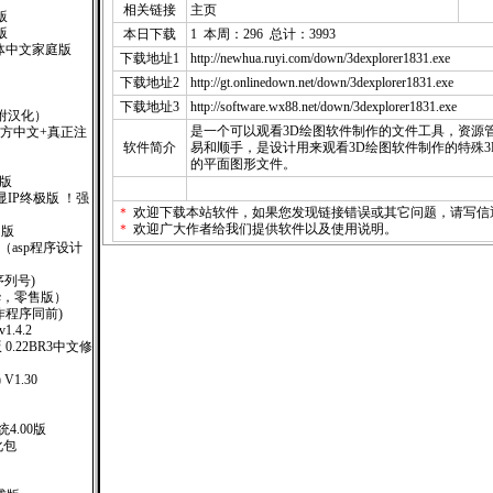
相关链接
主页
版
版
本日下载
1 本周：296 总计：3993
XP 繁体中文家庭版
下载地址1
http://newhua.ruyi.com/down/3dexplorer1831.exe
下载地址2
http://gt.onlinedown.net/down/3dexplorer1831.exe
下载地址3
http://software.wx88.net/down/3dexplorer1831.exe
 （附汉化）
是一个可以观看3D绘图软件制作的文件工具，资源
式版(官方中文+真正注
软件简介
易和顺手，是设计用来观看3D绘图软件制作的特殊
的平面图形文件。
装版
广告显IP终极版 ！强
＊
欢迎下载本站软件，如果您发现链接错误或其它问题，请
写信
＊
欢迎广大作者给我们提供软件以及使用说明。
售版
000 （asp程序设计
(附序列号)
6(豪华，零售版）
钥制作程序同前)
 v1.4.2
版 0.22BR3中文修
 V1.30
4.00版
汉化包
）