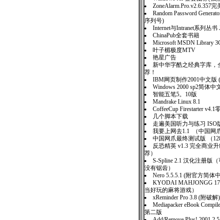
ZoneAlarm.Pro.v2.6.3
Random Password Generato
序列号)
Internet与Intranet系列丛
ChinaPub全套书籍
Microsoft MSDN Libra
叶子楣极度MTV
艳星广告
新中华字酷之经典字库，全
荐！
IBM网页制作2001中文版 
Windows 2000 sp2简
智能五笔5。10版
Mandrake Linux 8.1
CoffeeCup Firestarter v4
几个脚本下载
走遍美国听力与练习 IS
我要上网去1.1 （中国
中国网爪最终测试版 （12
反恐精英 v1.3 完全商
荐）
S-Spline 2.1 汉化注
没有锯齿）
Nero 5.5.5.1 (附官方
KYODAI MAHJONGG 
当好玩的麻将游戏）
xReminder Pro 3.8 (附破解)
Mediapacker eBook Comp
第二版
Add/Remove Plus! 2001 2.5 