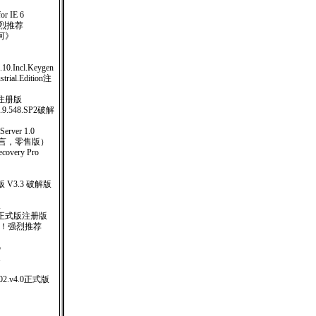
or IE 6
！强烈推荐
河》
0.10.Incl.Keygen
strial.Edition注
完全注册版
e.1.9.548.SP2破解
ver 1.0
多国语言，零售版）
covery Pro
V3.3 破解版
版
01 正式版注册版
 ！强烈推荐
5
1
.2002.v4.0正式版
版