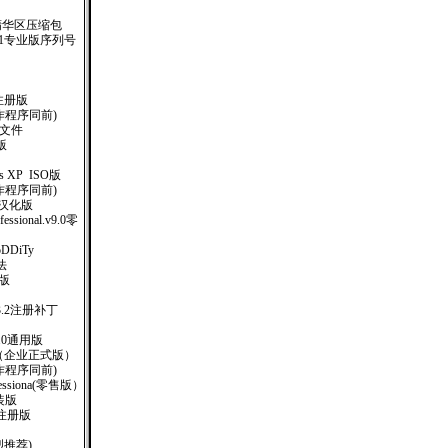
精华区压缩包
.1专业版序列号
注册版
制作程序同前)
助文件
版
ows XP ISO版
制作程序同前)
-1 汉化版
ofessional.v9.0零
oDDiTy
法
册版
)V3.2注册补丁
.0通用版
SO（企业正式版）
钥制作程序同前)
rofessiona(零售版）
安装版
汉化注册版
烈推荐)