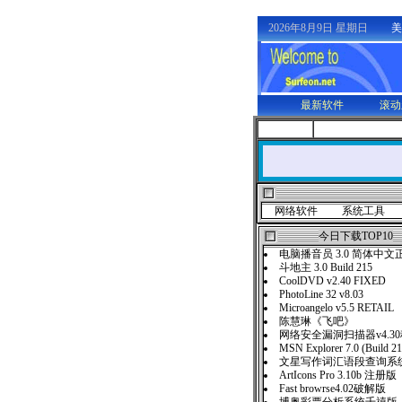
2026年8月9日 星期日
美
最新软件
滚动
网络软件
系统工具
今日下载TOP10
电脑播音员 3.0 简体中文
斗地主 3.0 Build 215
CoolDVD v2.40 FIXED
PhotoLine 32 v8.03
Microangelo v5.5 RETAIL
陈慧琳《飞吧》
网络安全漏洞扫描器v4.3
MSN Explorer 7.0 (Build 2
文星写作词汇语段查询系统
ArtIcons Pro 3.10b 注册版
Fast browrse4.02破解版