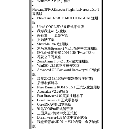
Windows XP 补丁程序
Nero.mp3PRO.Encoder.Plugin.for.Nero.v5.5.5.1
零售版
PhotoLine.32.v8.03.MULTILINGUAL注册
版
Ulead COOL 3D 3.0 正式零售版
我形我速4.0 汉化版
采花集——真妮写真
文鼎酷字集
ShareMail.v4.1注册版
木马克星(iparmor) V5.15简体中文注册版
IE优化修复专家 2004 2.50 TweakIEPro
花花公子写真集
ZoneAlarm.Pro.v2.6.357完美注册版
WinISO.v5.1真正注册安装版
Advanced.OE.Password.Recovery.v1.02破解
版
瑞星2002 13.16版(密钥制作程序同前)
后缀名解释器
Nero Burning ROM 5.5.5.1 正式汉化注册版
Acoustica V2.2破解版
Fast Browser 4.02完美注册补丁
Corel Painter 7.0 正式零售版
CorelDRAW8.02苹果版
速达3000Pro正式解密版
三国风云2简体中文正式版
Dreamweaver4.03 简体中文正式版
我也爱背单词2001+ V3.0语音白金版破解
版