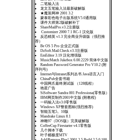
二笔输入法
龙文五笔输入法最新破解版
★魔装网神 2001 3.2
蒙泰彩色电子出版系统V5.0通用版
课件大师第2版破解补丁
ShareMailPro.v3.2注册版
Customizer 2000 7.1 RC-1 汉化版
反恐精英 v1.3 完全商业升级版（强烈推
荐）
Be OS 5 Pro 企业正式版
DzSoft.Mail.Check.v3.3注册版
EmEditor 3.19 汉化增强版
MusicMatch Jukebox 6.00.2229 简体中文版
Random Password Generator Pro V10.2 (附
序列号)
Internet与Intranet系列丛书 Java语言入门
ChinaPub全套书籍
中国网爪最终测试版 （128线程）
艳星广告
SiSoftware Sandra 001 Professiona(零售版）
IBM网页制作2001中文版 (附教程)
一码输入法v3.0零售版
Windows XP整套图标(强烈推荐)
智能五笔5。10版
Mandrake Linux 8.1
神雕97（DOS版）完美破解版
CoffeeCup Firestarter v4.1零售版
几个脚本下载
叶子楣极度MTV
Add/Remove Plus! 2001 2.5 Build 2.5.0.100