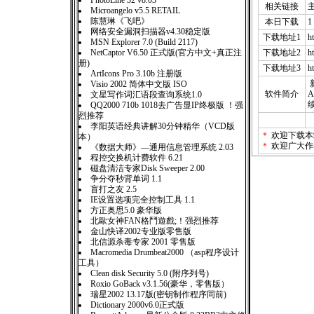
PhotoLine 32 v8.03
相关链接
Microangelo v5.5 RETAIL
陈慧琳《飞吧》
本日下载
1
网络安全漏洞扫描器v4.30稳定版
下载地址1
h
MSN Explorer 7.0 (Build 2117)
NetCaptor V6.50 正式版(官方中文+真正注
下载地址2
h
册)
下载地址3
h
ArtIcons Pro 3.10b 注册版
Visio 2002 简体中文版 ISO
软件简介
文星写作词汇语段查询系统1.0
续
QQ2000 710b 1018去广告显IP终极版 ！强
烈推荐
李阳英语经典讲解30分钟精华（VCD版
＊
欢迎下载本
本）
＊
欢迎广大作
《数据大师》—通用信息管理系统 2.03
程控交换机计费软件 6.21
磁盘清洁专家Disk Sweeper 2.00
争分夺秒背单词 1.1
盲打之友 2.5
IE设置选项完全控制工具 1.1
方正奥思5.0 豪华版
北歐女神FAN格鬥遊戲;！强烈推荐
金山快译2002专业版零售版
北信源杀毒专家 2001 零售版
Macromedia Drumbeat2000 （asp程序设计
工具）
Clean disk Security 5.0 (附序列号)
Roxio GoBack v3.1.56(豪华，零售版）
瑞星2002 13.17版(密钥制作程序同前)
Dictionary 2000v6.0正式版