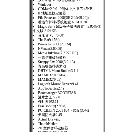
东方影都 III 零售标准版 38M
WinDoor
CDMate2.0.9.19简体中文版 7245KB
IP地址查找定位器
File Protector 2000(SE 2.05(09.20))
着迷守护神-系统检查 build 0920
Magic Set（超级兔子魔法设置）3.95简体
中文版 3121KB
音乐贺卡厂(5.00)
The Bat!(1.53t)
PowerTools LE(2.0.24)
NVmax(3.00.56)
Media Jukebox(7.2.272 RC)
一篇信箱破解教程
Snappy Fax 2000(3.2.1.3)
青岛够级扑克游戏
DHTML Menu Builder3.1.1
MAME32(0.55dos)
MAME32(0.55)
Logitech Mouse Drivers9.41
AppToService2.4a
Bootmanager BOOTSTAR
灌水之王 V2.0
柳叶擦眼2.11
EaseBackup(2.99.8)
PC-CILLIN 2001 804正式版(30M)
天网防火墙2.45
Actual Drawing
ThumbNailer
ZIP文件密码破解器