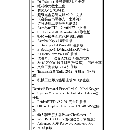
DialWatcher-拨号管家3.8 注册版
摧花神龙教之上集
超级AV女优系列1
超级光盘总管先锋 v2.0中文版
《容笑丛书黑客入门之冰河》
诗雅通用工资管理系统 3.1
AutoSyncFTP 1.2 build 77 中文版
CoffeeCup.GIF.Animator.v6.1零售版
轻轻松松学五笔3.0网络版破解
Acrobat.Key.v4.0零售版
E-Backup.v1.4.Win9xNT注册版
E-Backup.v1.4.Win2KMEXP注册版
AI.RoboForm.v4.1.0注册版
读者MyIE-语音浏览器 ！强烈推荐
Serial 2000的10月15日(升级库) ！强烈推荐
文企工资发放 V1.4 注册版
Talisman 2.0 (Build 2012) 注册版（附教
程）
机械工程师万能增强版2001解密盘
Deerfield.Personal.Firewall.v1.0.10.Incl.Keygen
System.Mechanic.v3.6e.Industrial.Edition注
册版
RaidenFTPD.v2.2.201完全注册版
Offline.Explorer.Enterprise.1.9.548.SP2破解
版
动力聊天服务器PowerChatServer 1.0
WinDVD 3.1 DTS (多国语言，零售版）
Advanced PDF Password Recovery Pro
V1.50 破解版