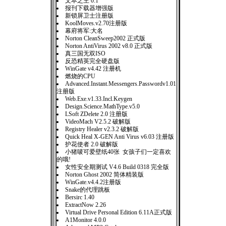
文本之王 0.1
报刊下载器增强版
新锁屏卫士注册版
KoolMoves.v2.70注册版
幕府将军:大名
Norton CleanSweep2002 正式版
Norton AntiVirus 2002 v8.0 正式版
真三国无双ISO
反恐精英完全硬盘版
WinGate v4.42 注册机
燃烧的CPU
Advanced.Instant.Messengers.Passwordv1.01
注册版
Web.Exe.v1.33.Incl.Keygen
Design.Science.MathType.v5.0
LSoft ZDelete 2.0 注册版
VideoMach V2.5.2 破解版
Registry Healer v2.3.2 破解版
Quick Heal X-GEN Anti Virus v6.03 注册版
护花使者 2.0 破解版
小猪唛可爱壁纸40张 女孩子们一定喜欢
的哦!
女性安全期测试 V4.6 Build 0318 完全版
Norton Ghost 2002 简体精装版
WinGate.v4.4.2注册版
Snake的代理跳板
Bersirc 1.40
ExtractNow 2.26
Virtual Drive Personal Edition 6.11A正式版
A1Monitor 4.0.0