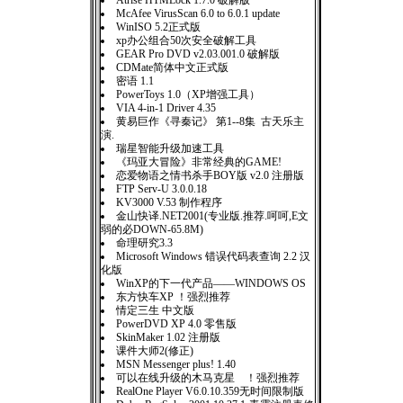
Atrise HTMLock 1.7.0 破解版
McAfee VirusScan 6.0 to 6.0.1 update
WinISO 5.2正式版
xp办公组合50次安全破解工具
GEAR Pro DVD v2.03.001.0 破解版
CDMate简体中文正式版
密语 1.1
PowerToys 1.0（XP增强工具）
VIA 4-in-1 Driver 4.35
黄易巨作《寻秦记》 第1--8集 古天乐主
演.
瑞星智能升级加速工具
《玛亚大冒险》非常经典的GAME!
恋爱物语之情书杀手BOY版 v2.0 注册版
FTP Serv-U 3.0.0.18
KV3000 V.53 制作程序
金山快译.NET2001(专业版.推荐.呵呵,E文
弱的必DOWN-65.8M)
命理研究3.3
Microsoft Windows 错误代码表查询 2.2 汉
化版
WinXP的下一代产品——WINDOWS OS
东方快车XP ！强烈推荐
情定三生 中文版
PowerDVD XP 4.0 零售版
SkinMaker 1.02 注册版
课件大师2(修正)
MSN Messenger plus! 1.40
可以在线升级的木马克星 ！强烈推荐
RealOne Player V6.0.10.359无时间限制版