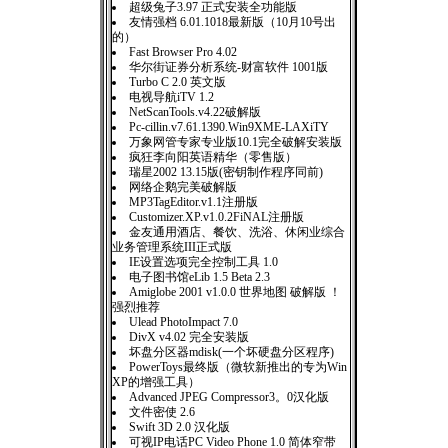
超级兔子3.97 正式安装全功能版
友情强档 6.01.1018最新版（10月10号出
的）
Fast Browser Pro 4.02
华尔街证券分析系统-财富软件 1001版
Turbo C 2.0 英文版
电视导航iTV 1.2
NetScanTools.v4.22破解版
Pc-cillin.v7.61.1390.Win9XME-LAXiTY
万象网管专家专业版10.1完全破解安装版
疯狂李向阳英语精华（零售版）
瑞星2002 13.15版(密钥制作程序同前)
网络企鹅完美破解版
MP3TagEditor.v1.1注册版
Customizer.XP.v1.0.2FiNAL注册版
金友通用酒店、餐饮、洗浴、休闲业综合
业务管理系统III正式版
IE设置选项完全控制工具 1.0
电子图书馆eLib 1.5 Beta 2.3
Amiglobe 2001 v1.0.0 世界地图 破解版 ！
强烈推荐
Ulead PhotoImpact 7.0
DivX v4.02 完全安装版
坏盘分区器mdisk(一个坏硬盘分区程序)
PowerToys最终版（微软新推出的专为Win
XP的增强工具）
Advanced JPEG Compressor3。0汉化版
文件密使 2.6
Swift 3D 2.0 汉化版
可视IP电话PC Video Phone 1.0 简体窄带