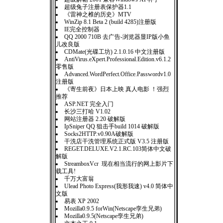
超级兔子注册表保护器1.1
《雷神之椎的历史》MTV
WinZip 8.1 Beta 2 (build 4285)注册版
IE完全控制器
QQ 2000 710B 去广告-浏览器显IP版小鱼
儿改良版
CDMate(光碟工坊) 2.1.0.16 中文注册版
AntiVirus.eXpert.Professional.Edition.v6.1.2
零售版
Advanced.WordPerfect.Office.Passwordv1.0
注册版
《寄生前夜》日本上映 真人电影 ！强烈
推荐
ASP.NET 完全入门
长沙三打哈 V1.02
网站注册器 2.20 破解版
IpSniper QQ 狙击手build 1014 破解版
Socks2HTTP.v0.90A破解版
干洗店干洗管理系统正式版 V3.5 注册版
REGET.DELUXE.V2.1.RC.103简体中文破
解版
StreamboxVcr 现在相当流行的网上影片下
载工具!
千万大富翁
Ulead Photo Express(我形我速) v4.0 简体中
文版
易表 XP 2002
Mozilla0.9.5 forWin(Netscape孪生兄弟)
Mozilla0.9.5(Netscape孪生兄弟)