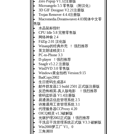
Zero Popup V1.32注册版
Microangelo 5.5 零售版 （附汉化）
3D GIF Designer V2.21注册版
Trojan Remover 4.4.4注册版
Macromedia.Dreamweaver.4.03简体中文零
售版
水晶鼠标指针
CPU Idle 5.8 完整零售版
网络神偷 2.4
FilZip 2.01 汉化版
Winanp的经典外壳 ！ 强烈推荐
英文朗读精灵1.1
PC-to-Phone 3.3
D-player ！强烈推荐
SnagIt v5.2.2 注册版
WinDVD 3.0 零售版
Windows黄金拍档 Version:9.15
BadCopy2002
生日密码生成器4
邮件群发器2.5 build 2501 正式版注册版
反恐怖精英-真人版电影 ！强烈推荐
密码监听器 V1.4注册版
易通酒店信息管理系统 2.5
诗雅通用工资管理系统 3.1
代理服务器CCProxy 4.20
OICQ精灵 v1.3破解版
光驱护理2002正式版 ！强烈推荐
干洗店干洗管理系统正式版 V3.3 破解版
Win2000梦工厂 V1。0
三角洲III