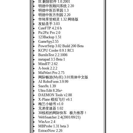
IE 删除软件 1.0.2001
明德中医顾问系统 2.20
明德中医百草园 1.3
明德中医方剂园 2.20
华琦库管精灵 1.32 网络版
发贴圣手 3.03
CuteFTP 4.2.6 b
Pic2Pic Pro 2.0
123Backup 1.51
GameSpy2.55
PowerStrip 3.02 Build 200 Beta
KCPU Cooler 0.9.1 RC1
BurnInTest 2.2.1006
metapad 3.5 Beta 1
MindIT! 2.62
A-book 2.2.2
MidWavi Pro 2.75
网际畅游(MyIE) 3.01简体中文版
AI RoboForm 3.9.99
Snes9x 1.39
Ultra Edit 8.20a+
DAEMON Tools v2.88
X-Plane 模拟飞行 v6.1
梅兰小秘书 v1.0
兄弟变速器 1.02
30线程的网际快车 极力推荐！
WebSnatcher 2.4(2001/09/21)
WinAce 2.4
MBProbe 1.31 beta 3
ExtractNow 2.26