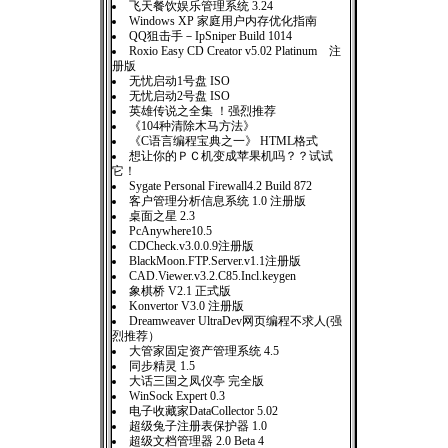
飞天餐饮娱乐管理系统 3.24
Windows XP 家庭用户内存优化指南
QQ狙击手－IpSniper Build 1014
Roxio Easy CD Creator v5.02 Platinum 注
册版
无忧启动1号盘 ISO
无忧启动2号盘 ISO
英雄传说之全集 ！强烈推荐
《104种清除木马方法》
《C语言编程宝典之一》 HTML格式
想让你的ＰＣ机变成苹果机吗？？试试
它！
Sygate Personal Firewall4.2 Build 872
客户管理分析信息系统 1.0 注册版
桌面之星 2.3
PcAnywhere10.5
CDCheck.v3.0.0.9注册版
BlackMoon.FTP.Server.v1.1注册版
CAD.Viewer.v3.2.C85.Incl.keygen
象棋桥 V2.1 正式版
Konvertor V3.0 注册版
Dreamweaver UltraDev网页编程不求人(强
烈推荐）
大管家固定资产管理系统 4.5
同步精灵 1.5
大话三国之凤仪亭 完全版
WinSock Expert 0.3
电子收藏家DataCollector 5.02
超级兔子注册表保护器 1.0
超级文档管理器 2.0 Beta 4