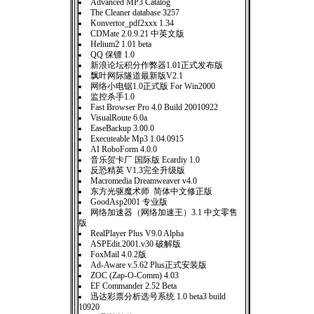
Advanced MP3 Catalog
The Cleaner database 3257
Konvertor_pdf2xxx 1.34
CDMate 2.0.9.21 中英文版
Helium2 1.01 beta
QQ 保镖 1.0
新浪论坛积分作弊器1.01正式发布版
飘叶网际隧道最新版V2.1
网络小电锯1.0正式版 For Win2000
监控杀手1.0
Fast Browser Pro 4.0 Build 20010922
VisualRoute 6.0a
EaseBackup 3.00.0
Executeable Mp3 1.04.0915
AI RoboForm 4.0.0
音乐贺卡厂 国际版 Ecardiy 1.0
反恐精英 V1.3完全升级版
Macromedia Dreamweaver v4.0
东方光驱魔术师 简体中文修正版
GoodAsp2001 专业版
网络加速器（网络加速王）3.1 中文零售
版
RealPlayer Plus V9.0 Alpha
ASPEdit.2001.v30 破解版
FoxMail 4.0.2版
Ad-Aware v.5.62 Plus正式安装版
ZOC (Zap-O-Comm) 4.03
EF Commander 2.52 Beta
迅达彩票分析选号系统 1.0 beta3 build
10920