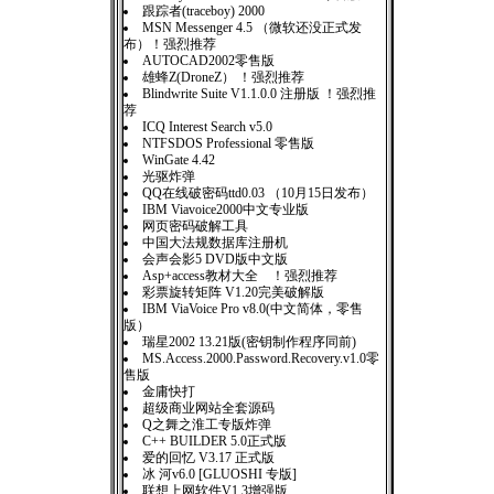
跟踪者(traceboy) 2000
MSN Messenger 4.5 （微软还没正式发
布）！强烈推荐
AUTOCAD2002零售版
雄蜂Z(DroneZ） ！强烈推荐
Blindwrite Suite V1.1.0.0 注册版 ！强烈推
荐
ICQ Interest Search v5.0
NTFSDOS Professional 零售版
WinGate 4.42
光驱炸弹
QQ在线破密码ttd0.03 （10月15日发布）
IBM Viavoice2000中文专业版
网页密码破解工具
中国大法规数据库注册机
会声会影5 DVD版中文版
Asp+access教材大全 ！强烈推荐
彩票旋转矩阵 V1.20完美破解版
IBM ViaVoice Pro v8.0(中文简体，零售
版）
瑞星2002 13.21版(密钥制作程序同前)
MS.Access.2000.Password.Recovery.v1.0零
售版
金庸快打
超级商业网站全套源码
Q之舞之淮工专版炸弹
C++ BUILDER 5.0正式版
爱的回忆 V3.17 正式版
冰 河v6.0 [GLUOSHI 专版]
联想上网软件V1.3增强版