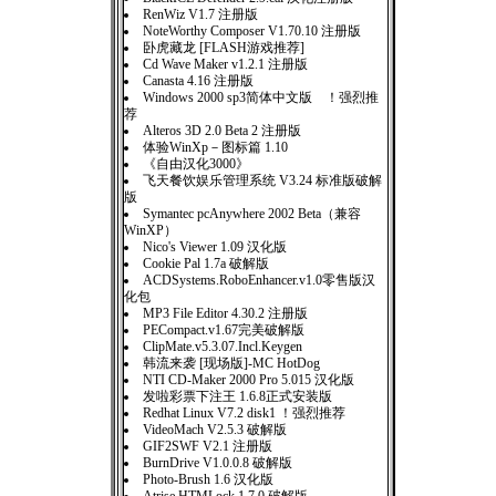
RenWiz V1.7 注册版
NoteWorthy Composer V1.70.10 注册版
卧虎藏龙 [FLASH游戏推荐]
Cd Wave Maker v1.2.1 注册版
Canasta 4.16 注册版
Windows 2000 sp3简体中文版 ！强烈推
荐
Alteros 3D 2.0 Beta 2 注册版
体验WinXp－图标篇 1.10
《自由汉化3000》
飞天餐饮娱乐管理系统 V3.24 标准版破解
版
Symantec pcAnywhere 2002 Beta（兼容
WinXP）
Nico's Viewer 1.09 汉化版
Cookie Pal 1.7a 破解版
ACDSystems.RoboEnhancer.v1.0零售版汉
化包
MP3 File Editor 4.30.2 注册版
PECompact.v1.67完美破解版
ClipMate.v5.3.07.Incl.Keygen
韩流来袭 [现场版]-MC HotDog
NTI CD-Maker 2000 Pro 5.015 汉化版
发啦彩票下注王 1.6.8正式安装版
Redhat Linux V7.2 disk1 ！强烈推荐
VideoMach V2.5.3 破解版
GIF2SWF V2.1 注册版
BurnDrive V1.0.0.8 破解版
Photo-Brush 1.6 汉化版