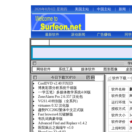
2026年8月6日 星期四
美国主站
|
中国主站
|
新闻
|
最新软件
滚动新闻
广告赚钱
同学
学
网络软件
系统工具
媒体软件
图形图像
桌
今日下载TOP10
软件下载
>>
CoolDVD v2.40 FIXED
博奥彩票分析系统千禧版
软件名称
新
<<学五笔》多媒体教学系统4.00版
软件类型
ZoneAlarm Pro 2.6.357 汉化包
VGS1.41特别版（全系列）
运行环境
W
virtuanes 0.32 汉化版
授权方式
趨勢PCC2002繁体中文正式版
Fast browrse4.02破解版
软件大小
3
韦氏词典豪华版
软件评价
Advanced Find and Replace v1.4.2
医院疯云之疯端午 v1.0
上传时间
2