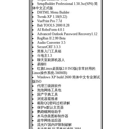
SetupBuilder Professional 1.50.3sc(SP6) 简
体中文正式版
DHTML Menu Builder
Tweak-XP 1.18(9.22)
VuePrint Pro 7.7d
Bali TOOLS 2000 8.28
AI RoboForm 4.0.1
Advanced Outlook Password Recovery1.12
RegRun II 2.99 Beta
Audio Converter 3.5
SecureCRT 3.3.3
黑客入门工具箱
斗地主1.3
聊天室刷屏机器人
易聊II
红旗Linux桌面版2.0 ISO版(非常好用的
Linux操作系统-560MB)
Windows XP build 2600 简体中文专业测试
版ISO
代理三级跳软件
泡泡网络工具包
国产字典工具
浏览器窥视者
截取QQ密码过程讲解
保护ie默认主页器
鹦鹉螺网络助手
木马伪装图标制作器
超华网络追踪器
流光IV国内IP限制破解