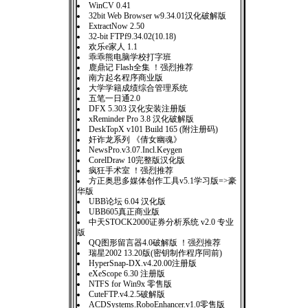
WinCV 0.41
32bit Web Browser w9.34.01汉化破解版
ExtractNow 2.50
32-bit FTPf9.34.02(10.18)
欢乐e家人 1.1
乖乖熊电脑学校打字班
鹿鼎记 Flash全集 ！强烈推荐
南方起名程序商业版
大学学籍成绩综合管理系统
五笔一日通2.0
DFX 5.303 汉化安装注册版
xReminder Pro 3.8 汉化破解版
DeskTopX v101 Build 165 (附注册码)
奸诈龙系列 《倩女幽魂》
NewsPro.v3.07.Incl.Keygen
CorelDraw 10完整版汉化版
疯狂手术室 ！强烈推荐
方正奥思多媒体创作工具v5.1学习版=>豪
华版
UBB论坛 6.04 汉化版
UBB605真正商业版
中天STOCK2000证券分析系统 v2.0 专业
版
QQ图形留言器4.0破解版 ！强烈推荐
瑞星2002 13.20版(密钥制作程序同前)
HyperSnap-DX.v4.20.00注册版
eXeScope 6.30 注册版
NTFS for Win9x 零售版
CuteFTP.v4.2.5破解版
ACDSystems.RoboEnhancer.v1.0零售版