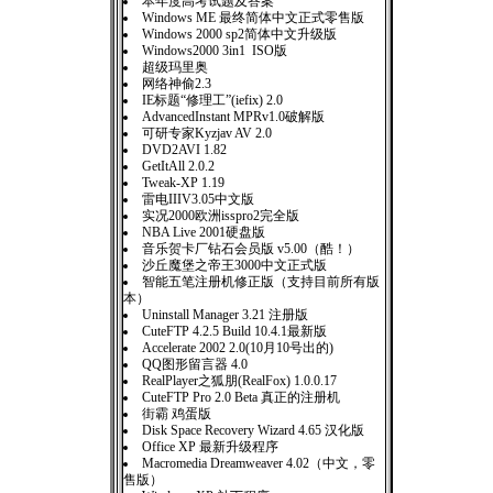
本年度高考试题及答案
Windows ME 最终简体中文正式零售版
Windows 2000 sp2简体中文升级版
Windows2000 3in1 ISO版
超级玛里奥
网络神偷2.3
IE标题“修理工”(iefix) 2.0
AdvancedInstant MPRv1.0破解版
可研专家Kyzjav AV 2.0
DVD2AVI 1.82
GetItAll 2.0.2
Tweak-XP 1.19
雷电IIIV3.05中文版
实况2000欧洲isspro2完全版
NBA Live 2001硬盘版
音乐贺卡厂钻石会员版 v5.00（酷！）
沙丘魔堡之帝王3000中文正式版
智能五笔注册机修正版（支持目前所有版
本）
Uninstall Manager 3.21 注册版
CuteFTP 4.2.5 Build 10.4.1最新版
Accelerate 2002 2.0(10月10号出的)
QQ图形留言器 4.0
RealPlayer之狐朋(RealFox) 1.0.0.17
CuteFTP Pro 2.0 Beta 真正的注册机
街霸 鸡蛋版
Disk Space Recovery Wizard 4.65 汉化版
Office XP 最新升级程序
Macromedia Dreamweaver 4.02（中文，零
售版）