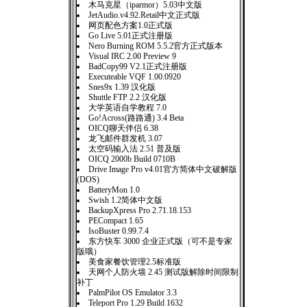
木马克星（iparmor）5.03中文版
JetAudio.v4.92.Retail中文正式版
网页配色方案1.0正式版
Go Live 5.01正式注册版
Nero Burning ROM 5.5.2官方正式版本
Visual IRC 2.00 Preview 9
BadCopy99 V2.1正式注册版
Executeable VQF 1.00.0920
Snes9x 1.39 汉化版
Shuttle FTP 2.2 汉化版
大学英语自学教程 7.0
Go!Across(路路通) 3.4 Beta
OICQ聊天伴侣 6.38
龙飞邮件群发机 3.07
太空码输入法 2.51 普及版
OICQ 2000b Build 0710B
Drive Image Pro v4.01官方简体中文破解版
(DOS)
BatteryMon 1.0
Swish 1.2简体中文版
BackupXpress Pro 2.71.18.153
PECompact 1.65
IsoBuster 0.99.7.4
东方快车 3000 企业正式版（可不是专家
版哦）
美食家餐饮管理2.5标准版
天网个人防火墙 2.45 测试版解除时间限制
补丁
PalmPilot OS Emulator 3.3
Teleport Pro 1.29 Build 1632