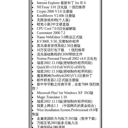
Internet Explorer 最新补丁 for IE 6
NETxray 3.01 汉化版 ！强烈推荐
Crypto 2000 V3.6 注册版
KoolMoves V2.60b 注册版
无限游戏存档(个人版)
蜡笔小新2中文硬盘版
CPU Cool 7.0.0汉化破解版
Customizer 2000 7.2
Namo WebEditor 5.0商业正式版
KV3000_V.50_完整制作程序
黑马课表管理系统2.50注册版
10万笑话打包下载 ！强烈推荐
流光基础教程的CHM帮助文件
Norton Personal Firewall 2002 v4.0 汉化包
瑞星2002 13.19版(密钥制作程序同前)
Quick3D.v3.0.Full.WiN32-oDDiTy
瑞星2002 13.10版(密钥制作程序同前)
魔装网神(NetMyth2001)V3.2注册补丁
邮件群发器2.2正式版注册版
新中华字酷之经典字库，全套78种 强烈推
荐！
Microsoft Plus! for Windows XP ISO版
Magic Translator 1.10
瑞星2002 13.11版(密钥制作程序同前)
我要上网去1.1 （中国网爪的黄金组合）
Wise.Installation.System.Professional.v9.0零
售版
走遍美国听力与练习 ISO版（暂停下载）
万能五笔2001版多元输入法
王林快码4.0标准版