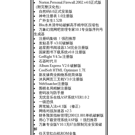
Norton.Personal.Firewall.2002.v4.0正式版
（附完整汉化包）
自然码6.0正式安装版
神奇注册表 1.0注册版
广外女生1.52B
Bbs水木清华站破解高手精华区压缩包
万象幻境网吧管理专家10.1专业版序列号
生成器
注册码集锦 ！强烈推荐
发贴圣手 v3.02破解版
超星图书阅读器3.54完全注册版
国家图书下载系统v0.8 注册版
GetRight V4.5a 注册版
石器时代 II
Album Express V2.6 破解版
CoolSoft HTML Optimizer 1.7E
新友缘商业购物系统简体版
沐风网页三叉戟V3.0 注册版
WebSnatcher注册版
围棋名局精解注册版
密码攻与防手册
无忧音乐在线ASP系统VER1.0 2
一级恐惧
两笔输入法v4.1版 （修正）
网络对战加速器 v2.5
财务预算指标管理[2001]1.001单机破解版
用心下载管理系统ASP版 ！强烈推荐
万象专业版V10.1无67台限制完全安装破
解
任天堂红白机ROM全集