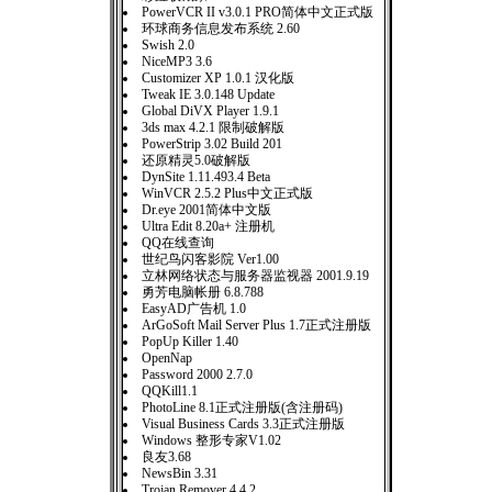
PowerVCR II v3.0.1 PRO简体中文正式版
环球商务信息发布系统 2.60
Swish 2.0
NiceMP3 3.6
Customizer XP 1.0.1 汉化版
Tweak IE 3.0.148 Update
Global DiVX Player 1.9.1
3ds max 4.2.1 限制破解版
PowerStrip 3.02 Build 201
还原精灵5.0破解版
DynSite 1.11.493.4 Beta
WinVCR 2.5.2 Plus中文正式版
Dr.eye 2001简体中文版
Ultra Edit 8.20a+ 注册机
QQ在线查询
世纪鸟闪客影院 Ver1.00
立林网络状态与服务器监视器 2001.9.19
勇芳电脑帐册 6.8.788
EasyAD广告机 1.0
ArGoSoft Mail Server Plus 1.7正式注册版
PopUp Killer 1.40
OpenNap
Password 2000 2.7.0
QQKill1.1
PhotoLine 8.1正式注册版(含注册码)
Visual Business Cards 3.3正式注册版
Windows 整形专家V1.02
良友3.68
NewsBin 3.31
Trojan Remover 4.4.2