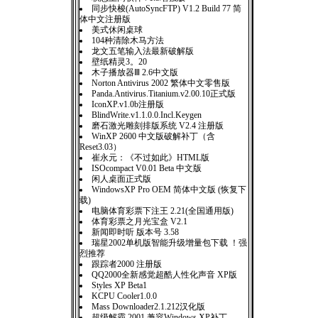
同步快梭(AutoSyncFTP) V1.2 Build 77 简
体中文注册版
美式休闲桌球
104种清除木马方法
龙文五笔输入法最新破解版
壁纸精灵3。20
木子播放器Ⅲ 2.6中文版
Norton Antivirus 2002 繁体中文零售版
Panda.Antivirus.Titanium.v2.00.10正式版
IconXP.v1.0b注册版
BlindWrite.v1.1.0.0.Incl.Keygen
磨石激光雕刻排版系统 V2.4 注册版
WinXP 2600 中文版破解补丁（含
Reset3.03）
崔永元：《不过如此》HTML版
ISOcompact V0.01 Beta 中文版
闲人桌面正式版
WindowsXP Pro OEM 简体中文版 (恢复下
载)
电脑体育彩票下注王 2.21(全国通用版)
体育彩票之月光宝盒 V2.1
新闻即时听 版本号 3.58
瑞星2002单机版智能升级增量包下载 ！强
烈推荐
跟踪者2000 注册版
QQ2000全新感觉超酷人性化声音 XP版
Styles XP Beta1
KCPU Cooler1.0.0
Mass Downloader2.1.212汉化版
超级解霸 2001 兼容Windows XP补丁