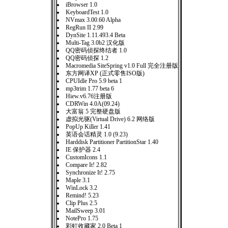
iBrowser 1.0
KeyboardTest 1.0
NVmax 3.00.60 Alpha
RegRun II 2.99
DynSite 1.11.493.4 Beta
Multi-Tag 3.0b2 汉化版
QQ密码侦探终结者 1.0
QQ密码侦探 1.2
Macromedia SiteSpring v1.0 Full 完全注册版
东方网译XP (正式零售ISO版)
CPUIdle Pro 5.9 beta 1
mp3trim 1.77 beta 6
Hiew.v6.76注册版
CDRWin 4.0A(09.24)
大富翁 5 完整硬盘版
虚拟光驱(Virtual Drive) 6.2 网络版
PopUp Killer 1.41
英语会话精灵 1.0 (9.23)
Harddisk Partitioner PartitionStar 1.40
IE 保护器 2.4
CustomIcons 1.1
Compare It! 2.82
Synchronize It! 2.75
Maple 3.1
WinLock 3.2
Remind! 5.23
Clip Plus 2.5
MailSweep 3.01
NotePro 1.75
彩虹收藏家 2.0 Beta 1