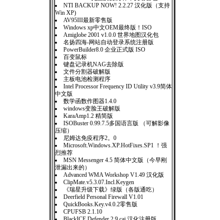
NTI BACKUP NOW! 2.2.27 汉化版（支持
Win XP)
AV95III最新零售版
Windows xp中文OEM最终版！ISO
Amiglobe 2001 v1.0.0 世界地图汉化包
名扬四海-网站自动登录系统注册版
PowerBuilder8.0 企业正式版 ISO
百变鼠标
键盘记录机NAG去除版
文件分割器破解版
主板电池检测程序
Intel Processor Frequency ID Utility v3.9简体
中文版
数学函数作图器1.4.0
windows变脸王破解版
KaraAmp1.2 精简版
ISOBuster 0.99.7.5多国语言版 （可解影像
压缩）
尼姆达免疫程序2。0
Microsoft.Windows.XP.HotFixes.SP1 ！强
烈推荐
MSN Messenger 4.5 简体中文版（今早刚
泄漏出来的）
Advanced WMA Workshop V1.49 汉化版
ClipMate.v5.3.07.Incl.Keygen
《瑞星升级下载》绿版（各版通吃）
Deerfield Personal Firewall V1.01
QuickBooks.Key.v4.0.2零售版
CPUFSB 2.1.10
BlackICE Defender 2.9.cai 汉化注册版