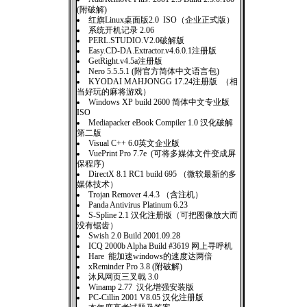
(附破解)
红旗Linux桌面版2.0 ISO（企业正式版）
系统开机记录 2.06
PERL.STUDIO.V2.0破解版
Easy.CD-DA.Extractor.v4.6.0.1注册版
GetRight.v4.5a注册版
Nero 5.5.5.1 (附官方简体中文语言包)
KYODAI MAHJONGG 17.24注册版 （相
当好玩的麻将游戏）
Windows XP build 2600 简体中文专业版
ISO
Mediapacker eBook Compiler 1.0 汉化破解
第二版
Visual C++ 6.0英文企业版
VuePrint Pro 7.7e (可将多媒体文件变成屏
保程序)
DirectX 8.1 RC1 build 695 （微软最新的多
媒体技术）
Trojan Remover 4.4.3 （含注机）
Panda Antivirus Platinum 6.23
S-Spline 2.1 汉化注册版（可把图像放大而
没有锯齿）
Swish 2.0 Build 2001.09.28
ICQ 2000b Alpha Build #3619 网上寻呼机
Hare 能加速windows的速度达两倍
xReminder Pro 3.8 (附破解)
沐风网页三叉戟 3.0
Winamp 2.77 汉化增强安装版
PC-Cillin 2001 V8.05 汉化注册版