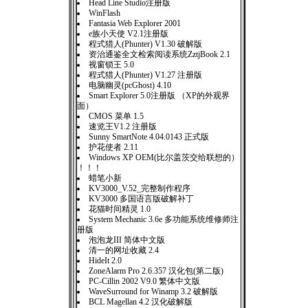
Head Line Studio注册版
WinFlash
Fantasia Web Explorer 2001
e族小天使 V2.1注册版
程式猎人(Phunter) V1.30 破解版
资治通鉴全文检索阅读系统ZztjBook 2.1
视窗锁王 5.0
程式猎人(Phunter) V1.27 注册版
电脑幽灵(pcGhost) 4.10
Smart Explorer 5.0注册版 （XP的外观界
面）
CMOS 菜单 1.5
速览王V1.2 注册版
Sunny SmartNote 4.04.0143 正式版
护花使者 2.11
Windows XP OEM(比尔盖茨交给联想的）
！！！
蜡笔小新
KV3000_V.52_完整制作程序
KV3000 多国语言版破解补丁
花猫时间精灵 1.0
System Mechanic 3.6e 多功能系统维修师注
册版
泡泡龙III 简体中文版
清一的网址收藏 2.4
HideIt 2.0
ZoneAlarm Pro 2.6.357 汉化包(第二版)
PC-Cillin 2002 V9.0 繁体中文版
WaveSurround for Winamp 3.2 破解版
BCL Magellan 4.2 汉化破解版