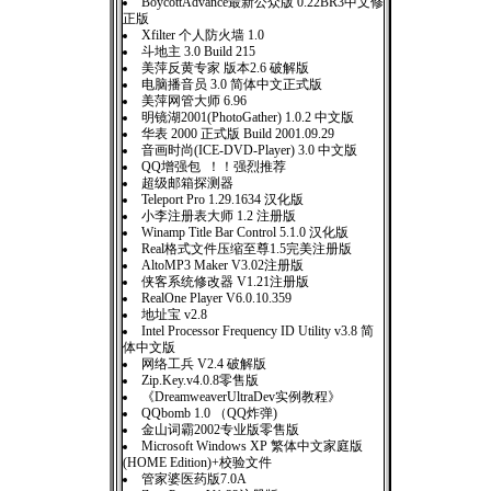
BoycottAdvance最新公众版 0.22BR3中文修
正版
Xfilter 个人防火墙 1.0
斗地主 3.0 Build 215
美萍反黄专家 版本2.6 破解版
电脑播音员 3.0 简体中文正式版
美萍网管大师 6.96
明镜湖2001(PhotoGather) 1.0.2 中文版
华表 2000 正式版 Build 2001.09.29
音画时尚(ICE-DVD-Player) 3.0 中文版
QQ增强包 ！！强烈推荐
超级邮箱探测器
Teleport Pro 1.29.1634 汉化版
小李注册表大师 1.2 注册版
Winamp Title Bar Control 5.1.0 汉化版
Real格式文件压缩至尊1.5完美注册版
AltoMP3 Maker V3.02注册版
侠客系统修改器 V1.21注册版
RealOne Player V6.0.10.359
地址宝 v2.8
Intel Processor Frequency ID Utility v3.8 简
体中文版
网络工兵 V2.4 破解版
Zip.Key.v4.0.8零售版
《DreamweaverUltraDev实例教程》
QQbomb 1.0 （QQ炸弹)
金山词霸2002专业版零售版
Microsoft Windows XP 繁体中文家庭版
(HOME Edition)+校验文件
管家婆医药版7.0A