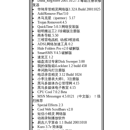
Duba_RegSolve 2001.10.27.1-毒霸注册表修
复器
华琦库管精灵网络版1.32A Build 20011025
Add/Remove Plus!3.0
木马克星（iparmor）5.17
Trojan Remover4.4.5
QuickTime 5.0.3 网络安装版
聪明搬运工2.1珍藏版注册版
商务导航 5.50
三维雷电战机 动感3维游戏
ADSL网络加速工具 0.2
Hide Folders Pro v2.0 破解版
SmartSMS V4.5 破解版
速览王 1.2
磁盘清洁专家Disk Sweeper 3.00
我的保险箱iLockfast 1.2 build 458
单词跑马灯注册版
电话录音精灵 3.12 Build 1024
小李注册表大师1。3注册版
黑马多媒体办公管理网 4.15
黑马多媒体电子教室 4.15
CPU Cool 7.0.2 Beta
MSN Messenger 4.5.0121 （中文版） ！强
烈推荐
Special Effects 2.3
Cool Web Scrollbars v2.0
短信小精灵 网络版
动画录制播放软件
易吉八字算命 1.1 Build 20011018
Kuro 3.7e 简体版