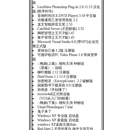
版
LuraWave Photoshop Plug-In 2.0.11.15 汉化
版 (附序列号)
音画时尚(ICE-DVD-Player) 3.10 中文版
诗雅通用工资管理系统 3.2
龙文智能拼音五笔 2.53
CaisMail Server (才思邮箱) 3.55
网吧管理之王TCP版1.47
集中管理之王TCP版1.45
Microsoft Visual Studio 6.0 [带SP5]企业完
整正式版
屏保自己做 1.2版 注册版
可视IP电话PC Video Phone 1.0 简体宽带
版
:::晚娘(上集):::领衔主演 钟丽缇
《黑毒》－说唱
柳叶擦眼 2.12 注册版
DiskVision 1.1.11.0 注册版
加密精灵（EncryptGenie）2.2 破解版
国家图书下载系统 0.9 注册版
孙燕姿《开始懂了》
recover4all正式商业版
《VC6从入门到精通》
:::晚娘(下集):::领衔主演 钟丽缇
Ulead PhotoImpact 7 trial
鬼子来了
Windows XP 专业版 启动盘
Windows XP 家庭版 启动盘
windows XP桌面主题Halo
Red Alert 2 尤里的复仇 体中文语言包