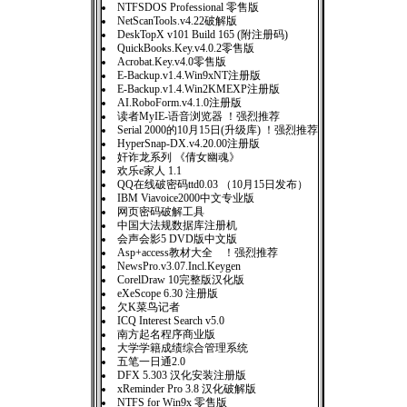
NTFSDOS Professional 零售版
NetScanTools.v4.22破解版
DeskTopX v101 Build 165 (附注册码)
QuickBooks.Key.v4.0.2零售版
Acrobat.Key.v4.0零售版
E-Backup.v1.4.Win9xNT注册版
E-Backup.v1.4.Win2KMEXP注册版
AI.RoboForm.v4.1.0注册版
读者MyIE-语音浏览器 ！强烈推荐
Serial 2000的10月15日(升级库) ！强烈推荐
HyperSnap-DX.v4.20.00注册版
奸诈龙系列 《倩女幽魂》
欢乐e家人 1.1
QQ在线破密码ttd0.03 （10月15日发布）
IBM Viavoice2000中文专业版
网页密码破解工具
中国大法规数据库注册机
会声会影5 DVD版中文版
Asp+access教材大全 ！强烈推荐
NewsPro.v3.07.Incl.Keygen
CorelDraw 10完整版汉化版
eXeScope 6.30 注册版
欠K菜鸟记者
ICQ Interest Search v5.0
南方起名程序商业版
大学学籍成绩综合管理系统
五笔一日通2.0
DFX 5.303 汉化安装注册版
xReminder Pro 3.8 汉化破解版
NTFS for Win9x 零售版