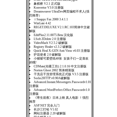
象棋桥 V2.1 正式版
Konvertor V3.0 注册版
Dreamweaver UltraDev网页编程不求人(强
烈推荐）
☆Snappy Fax 2000 3.4.1.1
WinGate 4.42
REGET.DELUXE.V2.1.RC.103简体中文破
解版
EditPlus2.11.0075.Beta 汉化版
LSoft ZDelete 2.0 注册版
VideoMach V2.5.2 破解版
Registry Healer v2.3.2 破解版
Quick Heal X-GEN Anti Virus v6.03 注册版
护花使者 2.0 破解版
小猪唛可爱壁纸40张 女孩子们一定喜欢
的哦!
CDMate(光碟工坊) 2.1.0.16 中文注册版
Norton Ghost 2002 简体精装版
干洗店干洗管理系统正式版 V3.5 注册版
Socks2HTTP.v0.90A破解版
Advanced.Instant.Messengers.Passwordv1.01
注册版
Advanced.WordPerfect.Office.Passwordv1.0
注册版
《寄生前夜》日本上映 真人电影 ！强烈
推荐
ASP.NET 完全入门
长沙三打哈 V1.02
网站注册器 2.20 破解版