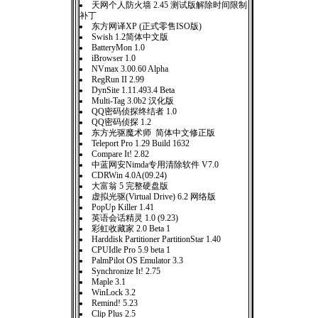
天网个人防火墙 2.45 测试版解除时间限制
补丁
东方网译XP (正式零售ISO版)
Swish 1.2简体中文版
BatteryMon 1.0
iBrowser 1.0
NVmax 3.00.60 Alpha
RegRun II 2.99
DynSite 1.11.493.4 Beta
Multi-Tag 3.0b2 汉化版
QQ密码侦探终结者 1.0
QQ密码侦探 1.2
东方光驱魔术师 简体中文修正版
Teleport Pro 1.29 Build 1632
Compare It! 2.82
中蓝网安Nimda专用清除软件 V7.0
CDRWin 4.0A(09.24)
大富翁 5 完整硬盘版
虚拟光驱(Virtual Drive) 6.2 网络版
PopUp Killer 1.41
英语会话精灵 1.0 (9.23)
彩虹收藏家 2.0 Beta 1
Harddisk Partitioner PartitionStar 1.40
CPUIdle Pro 5.9 beta 1
PalmPilot OS Emulator 3.3
Synchronize It! 2.75
Maple 3.1
WinLock 3.2
Remind! 5.23
Clip Plus 2.5