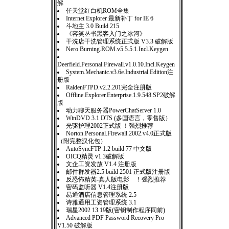
解
任天堂红白机ROM全集
Internet Explorer 最新补丁 for IE 6
斗地主 3.0 Build 215
《容笑丛书黑客入门之冰河》
干洗店干洗管理系统正式版 V3.3 破解版
Nero Burning.ROM.v5.5.5.1.Incl.Keygen
Deerfield.Personal.Firewall.v1.0.10.Incl.Keygen
System.Mechanic.v3.6e.Industrial.Edition注
册版
RaidenFTPD.v2.2.201完全注册版
Offline.Explorer.Enterprise.1.9.548.SP2破解
版
动力聊天服务器PowerChatServer 1.0
WinDVD 3.1 DTS (多国语言，零售版）
光驱护理2002正式版 ！强烈推荐
Norton.Personal.Firewall.2002.v4.0正式版
（附完整汉化包）
AutoSyncFTP 1.2 build 77 中文版
OICQ精灵 v1.3破解版
文企工资发放 V1.4 注册版
邮件群发器2.5 build 2501 正式版注册版
反恐怖精英-真人版电影 ！强烈推荐
密码监听器 V1.4注册版
易通酒店信息管理系统 2.5
诗雅通用工资管理系统 3.1
瑞星2002 13.19版(密钥制作程序同前)
Advanced PDF Password Recovery Pro
V1.50 破解版