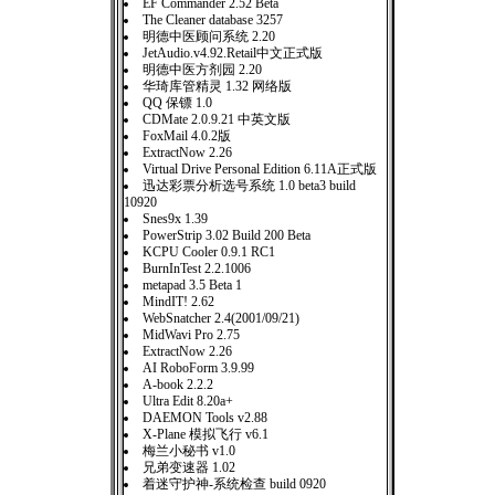
EF Commander 2.52 Beta
The Cleaner database 3257
明德中医顾问系统 2.20
JetAudio.v4.92.Retail中文正式版
明德中医方剂园 2.20
华琦库管精灵 1.32 网络版
QQ 保镖 1.0
CDMate 2.0.9.21 中英文版
FoxMail 4.0.2版
ExtractNow 2.26
Virtual Drive Personal Edition 6.11A正式版
迅达彩票分析选号系统 1.0 beta3 build
10920
Snes9x 1.39
PowerStrip 3.02 Build 200 Beta
KCPU Cooler 0.9.1 RC1
BurnInTest 2.2.1006
metapad 3.5 Beta 1
MindIT! 2.62
WebSnatcher 2.4(2001/09/21)
MidWavi Pro 2.75
ExtractNow 2.26
AI RoboForm 3.9.99
A-book 2.2.2
Ultra Edit 8.20a+
DAEMON Tools v2.88
X-Plane 模拟飞行 v6.1
梅兰小秘书 v1.0
兄弟变速器 1.02
着迷守护神-系统检查 build 0920