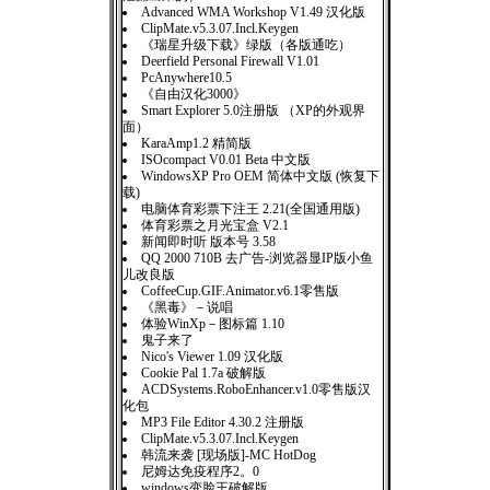
Advanced WMA Workshop V1.49 汉化版
ClipMate.v5.3.07.Incl.Keygen
《瑞星升级下载》绿版（各版通吃）
Deerfield Personal Firewall V1.01
PcAnywhere10.5
《自由汉化3000》
Smart Explorer 5.0注册版 （XP的外观界
面）
KaraAmp1.2 精简版
ISOcompact V0.01 Beta 中文版
WindowsXP Pro OEM 简体中文版 (恢复下
载)
电脑体育彩票下注王 2.21(全国通用版)
体育彩票之月光宝盒 V2.1
新闻即时听 版本号 3.58
QQ 2000 710B 去广告-浏览器显IP版小鱼
儿改良版
CoffeeCup.GIF.Animator.v6.1零售版
《黑毒》－说唱
体验WinXp－图标篇 1.10
鬼子来了
Nico's Viewer 1.09 汉化版
Cookie Pal 1.7a 破解版
ACDSystems.RoboEnhancer.v1.0零售版汉
化包
MP3 File Editor 4.30.2 注册版
ClipMate.v5.3.07.Incl.Keygen
韩流来袭 [现场版]-MC HotDog
尼姆达免疫程序2。0
windows变脸王破解版