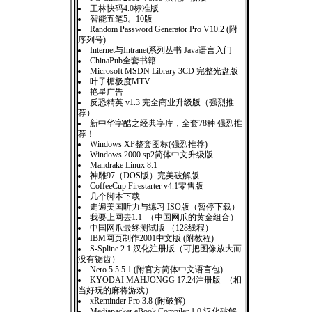
王林快码4.0标准版
智能五笔5。10版
Random Password Generator Pro V10.2 (附
序列号)
Internet与Intranet系列丛书 Java语言入门
ChinaPub全套书籍
Microsoft MSDN Library 3CD 完整光盘版
叶子楣极度MTV
艳星广告
反恐精英 v1.3 完全商业升级版（强烈推
荐）
新中华字酷之经典字库，全套78种 强烈推
荐！
Windows XP整套图标(强烈推荐)
Windows 2000 sp2简体中文升级版
Mandrake Linux 8.1
神雕97（DOS版）完美破解版
CoffeeCup Firestarter v4.1零售版
几个脚本下载
走遍美国听力与练习 ISO版（暂停下载）
我要上网去1.1 （中国网爪的黄金组合）
中国网爪最终测试版 （128线程）
IBM网页制作2001中文版 (附教程)
S-Spline 2.1 汉化注册版（可把图像放大而
没有锯齿）
Nero 5.5.5.1 (附官方简体中文语言包)
KYODAI MAHJONGG 17.24注册版 （相
当好玩的麻将游戏）
xReminder Pro 3.8 (附破解)
Mediapacker eBook Compiler 1.0 汉化破解