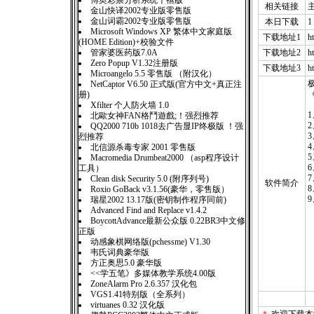
博奥彩票分析系统千禧版
相关链接
金山快译2002专业版零售版
金山词霸2002专业版零售版
本日下载
1
Microsoft Windows XP 繁体中文家庭版
下载地址1
h
(HOME Edition)+校验文件
管家婆医药版7.0A
下载地址2
h
Zero Popup V1.32注册版
下载地址3
h
Microangelo 5.5 零售版 （附汉化）
极
NetCaptor V6.50 正式版(官方中文+真正注
册)
Xfilter 个人防火墙 1.0
北歐女神FAN格鬥遊戲;！强烈推荐
QQ2000 710b 1018去广告显IP终极版 ！强
烈推荐
北信源杀毒专家 2001 零售版
Macromedia Drumbeat2000 （asp程序设计
工具）
Clean disk Security 5.0 (附序列号)
软件简介
Roxio GoBack v3.1.56(豪华，零售版）
瑞星2002 13.17版(密钥制作程序同前)
Advanced Find and Replace v1.4.2
BoycottAdvance最新公众版 0.22BR3中文修
正版
动感象棋网络版(pchessme) V1.30
韦氏词典豪华版
方正奥思5.0 豪华版
<<学五笔》多媒体教学系统4.00版
ZoneAlarm Pro 2.6.357 汉化包
VGS1.41特别版（全系列）
virtuanes 0.32 汉化版