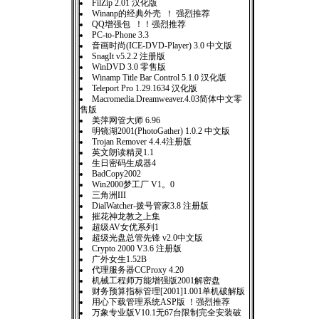
FilZip 2.01 汉化版
Winanp的经典外壳 ！ 强烈推荐
QQ增强包 ！！强烈推荐
PC-to-Phone 3.3
音画时尚(ICE-DVD-Player) 3.0 中文版
SnagIt v5.2.2 注册版
WinDVD 3.0 零售版
Winamp Title Bar Control 5.1.0 汉化版
Teleport Pro 1.29.1634 汉化版
Macromedia.Dreamweaver.4.03简体中文零
售版
美萍网管大师 6.96
明镜湖2001(PhotoGather) 1.0.2 中文版
Trojan Remover 4.4.4注册版
英文朗读精灵1.1
生日密码生成器4
BadCopy2002
Win2000梦工厂 V1。0
三角洲III
DialWatcher-拨号管家3.8 注册版
摧花神龙教之上集
超级AV女优系列1
超级光盘总管先锋 v2.0中文版
Crypto 2000 V3.6 注册版
广外女生1.52B
代理服务器CCProxy 4.20
机械工程师万能增强版2001解密盘
财务预算指标管理[2001]1.001单机破解版
用心下载管理系统ASP版 ！强烈推荐
万象专业版V10.1无67台限制完全安装破