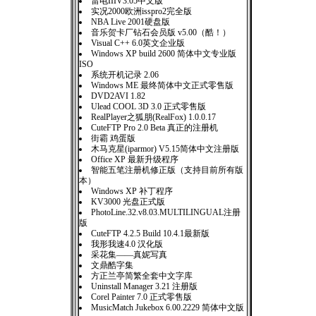
雷电IIIV3.05中文版
实况2000欧洲isspro2完全版
NBA Live 2001硬盘版
音乐贺卡厂钻石会员版 v5.00（酷！）
Visual C++ 6.0英文企业版
Windows XP build 2600 简体中文专业版
ISO
系统开机记录 2.06
Windows ME 最终简体中文正式零售版
DVD2AVI 1.82
Ulead COOL 3D 3.0 正式零售版
RealPlayer之狐朋(RealFox) 1.0.0.17
CuteFTP Pro 2.0 Beta 真正的注册机
街霸 鸡蛋版
木马克星(iparmor) V5.15简体中文注册版
Office XP 最新升级程序
智能五笔注册机修正版（支持目前所有版
本）
Windows XP 补丁程序
KV3000 光盘正式版
PhotoLine.32.v8.03.MULTILINGUAL注册
版
CuteFTP 4.2.5 Build 10.4.1最新版
我形我速4.0 汉化版
采花集——真妮写真
文鼎酷字集
方正兰亭简繁全套中文字库
Uninstall Manager 3.21 注册版
Corel Painter 7.0 正式零售版
MusicMatch Jukebox 6.00.2229 简体中文版