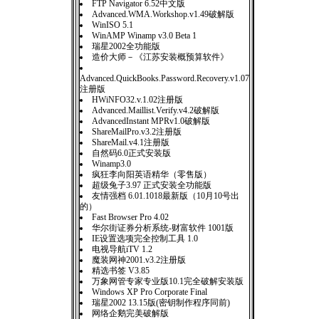
FTP Navigator 6.52中文版
Advanced.WMA.Workshop.v1.49破解版
WinISO 5.1
WinAMP Winamp v3.0 Beta 1
瑞星2002全功能版
造价大师－《江苏安装概预算软件》
Advanced.QuickBooks.Password.Recovery.v1.07
注册版
HWiNFO32.v.1.02注册版
Advanced.Maillist.Verify.v4.2破解版
AdvancedInstant MPRv1.0破解版
ShareMailPro.v3.2注册版
ShareMail.v4.1注册版
自然码6.0正式安装版
Winamp3.0
疯狂李向阳英语精华（零售版）
超级兔子3.97 正式安装全功能版
友情强档 6.01.1018最新版（10月10号出
的）
Fast Browser Pro 4.02
华尔街证券分析系统-财富软件 1001版
IE设置选项完全控制工具 1.0
电视导航iTV 1.2
魔装网神2001.v3.2注册版
精选书签 V3.85
万象网管专家专业版10.1完全破解安装版
Windows XP Pro Corporate Final
瑞星2002 13.15版(密钥制作程序同前)
网络企鹅完美破解版