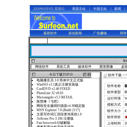
2026年8月9日 星期日
美国主站
|
中国主站
|
新闻
|
最新软件
滚动新闻
广告赚钱
同学
学
网络软件
系统工具
媒体软件
图形图像
桌
今日下载TOP10
软件下载
>>
电脑播音员 3.0 简体中文正式版
WinISO.v5.1真正注册安装版
软件名称
极
CoolDVD v2.40 FIXED
软件类型
PhotoLine 32 v8.03
Microangelo v5.5 RETAIL
运行环境
W
陈慧琳《飞吧》
授权方式
网络安全漏洞扫描器v4.30稳定版
MSN Explorer 7.0 (Build 2117)
软件大小
4
文星写作词汇语段查询系统1.0
软件评价
ArtIcons Pro 3.10b 注册版
Fast browrse4.02破解版
上传时间
2