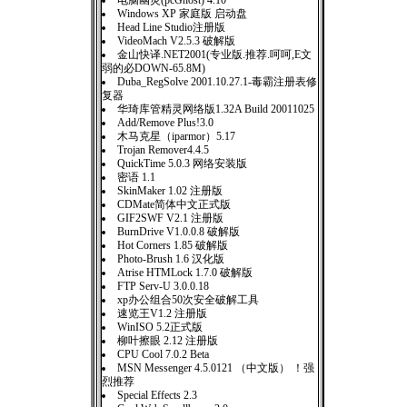
电脑幽灵(pcGhost) 4.10
Windows XP 家庭版 启动盘
Head Line Studio注册版
VideoMach V2.5.3 破解版
金山快译.NET2001(专业版.推荐.呵呵,E文
弱的必DOWN-65.8M)
Duba_RegSolve 2001.10.27.1-毒霸注册表修
复器
华琦库管精灵网络版1.32A Build 20011025
Add/Remove Plus!3.0
木马克星（iparmor）5.17
Trojan Remover4.4.5
QuickTime 5.0.3 网络安装版
密语 1.1
SkinMaker 1.02 注册版
CDMate简体中文正式版
GIF2SWF V2.1 注册版
BurnDrive V1.0.0.8 破解版
Hot Corners 1.85 破解版
Photo-Brush 1.6 汉化版
Atrise HTMLock 1.7.0 破解版
FTP Serv-U 3.0.0.18
xp办公组合50次安全破解工具
速览王V1.2 注册版
WinISO 5.2正式版
柳叶擦眼 2.12 注册版
CPU Cool 7.0.2 Beta
MSN Messenger 4.5.0121 （中文版） ！强
烈推荐
Special Effects 2.3