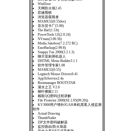
WinDoor
天网防火墙2.45
弈缘围棋
浏览器窥视者
MAME32(0.55dos)
音乐贺卡厂(5.00)
The Bat!(1.53t)
PowerTools LE(2.0.24)
NVmax(3.00.56)
Media Jukebox(7.2.272 RC)
EaseBackup(2.99.8)
Snappy Fax 2000(3.2.1.3)
聊天室刷屏机器人
DHTML Menu Builder3.1.1
软件管理专家1.08
MAME32(0.55)
Logitech Mouse Drivers9.41
AppToService2.4a
Bootmanager BOOTSTAR
灌水之王 V2.0
柳叶擦眼2.11
截取QQ密码过程讲解
File Protector 2000(SE 2.05(09.20))
KV3000用户增补JGAH单机黑客入侵监测
软件
Actual Drawing
ThumbNailer
ZIP文件密码破解器
监控路由/防火墙器