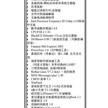
名扬四海-网站自动登录系统注册版
百变鼠标
键盘记录机NAG去除版
文件分割器破解版
主板电池检测程序
Intel Processor Frequency ID Utility v3.9简体
中文版
数学函数作图器1.4.0
CPUFSB 2.1.10
BlackICE Defender 2.9.cai 汉化注册版
ISOBuster 0.99.7.5多国语言版 （可解影像
压缩）
Fantasia Web Explorer 2001
PowerToys 1.0（XP增强工具）
黄易巨作《寻秦记》 第1--8集 古天乐主
演.
瑞星智能升级加速工具
《玛亚大冒险》非常经典的GAME!
三维雷电战机 动感3维游戏
Redhat Linux V7.2 disk1 ！强烈推荐
MSN Messenger plus! 1.40
CMOS 菜单 1.5
WinFlash
发啦彩票下注王 1.6.8正式安装版
e族小天使 V2.1注册版
程式猎人(Phunter) V1.30 破解版
资治通鉴全文检索阅读系统ZztjBook 2.1
视窗锁王 5.0
花猫时间精灵 1.0