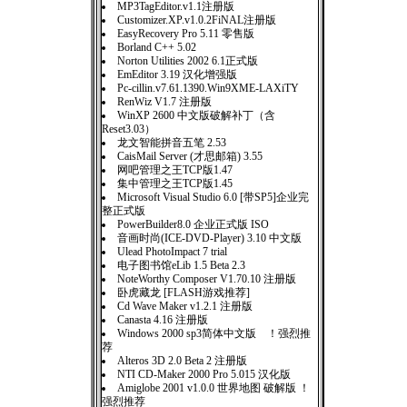
MP3TagEditor.v1.1注册版
Customizer.XP.v1.0.2FiNAL注册版
EasyRecovery Pro 5.11 零售版
Borland C++ 5.02
Norton Utilities 2002 6.1正式版
EmEditor 3.19 汉化增强版
Pc-cillin.v7.61.1390.Win9XME-LAXiTY
RenWiz V1.7 注册版
WinXP 2600 中文版破解补丁（含
Reset3.03）
龙文智能拼音五笔 2.53
CaisMail Server (才思邮箱) 3.55
网吧管理之王TCP版1.47
集中管理之王TCP版1.45
Microsoft Visual Studio 6.0 [带SP5]企业完
整正式版
PowerBuilder8.0 企业正式版 ISO
音画时尚(ICE-DVD-Player) 3.10 中文版
Ulead PhotoImpact 7 trial
电子图书馆eLib 1.5 Beta 2.3
NoteWorthy Composer V1.70.10 注册版
卧虎藏龙 [FLASH游戏推荐]
Cd Wave Maker v1.2.1 注册版
Canasta 4.16 注册版
Windows 2000 sp3简体中文版 ！强烈推
荐
Alteros 3D 2.0 Beta 2 注册版
NTI CD-Maker 2000 Pro 5.015 汉化版
Amiglobe 2001 v1.0.0 世界地图 破解版 ！
强烈推荐