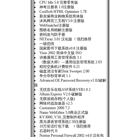
CPU Idle 5.8 完整零售版
神奇注册表 1.0注册版
CoolSoft HTML Optimizer 1.7E
新友缘商业购物系统简体版
沐风网页三叉戟V3.0 注册版
WebSnatcher注册版
围棋名局精解注册版
密码攻与防手册
NETxray 3.01 汉化版 ！强烈推荐
一级恐惧
国家图书下载系统v0.8 注册版
Visio 2002 简体中文版 ISO
诗雅通用工资管理系统 3.1
《数据大师》—通用信息管理系统 2.03
程控交换机计费软件 6.21
磁盘清洁专家Disk Sweeper 2.00
争分夺秒背单词 1.1
Advanced.OE.Password.Recovery.v1.02破解
版
无忧音乐在线ASP系统VER1.0 2
Album Express V2.6 破解版
无限游戏存档(个人版)
网络对战加速器 v2.5
Customizer 2000 7.2
Namo WebEditor 5.0商业正式版
KV3000_V.50_完整制作程序
黑马课表管理系统2.50注册版
10万笑话打包下载 ！强烈推荐
石器时代 II
Norton Personal Firewall 2002 v4.0 汉化包