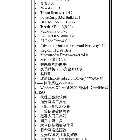
良友3.68
NewsBin 3.31
Trojan Remover 4.4.2
PowerStrip 3.02 Build 201
DHTML Menu Builder
Tweak-XP 1.18(9.22)
VuePrint Pro 7.7d
Bali TOOLS 2000 8.28
AI RoboForm 4.0.1
Advanced Outlook Password Recovery1.12
RegRun II 2.99 Beta
Macromedia Dreamweaver v4.0
SecureCRT 3.3.3
鹦鹉螺网络助手
反恐精英 V1.3完全升级版
易聊II
红旗Linux桌面版2.0 ISO版(非常好用的
Linux操作系统-560MB)
Windows XP build 2600 简体中文专业测试
版ISO
代理三级跳软件
泡泡网络工具包
IP地址查找定位器
一篇信箱破解教程
黑客入门工具箱
国产字典工具
木马伪装图标制作器
超华网络追踪器
流光IV国内IP限制破解
东方影都 III 零售标准版 38M