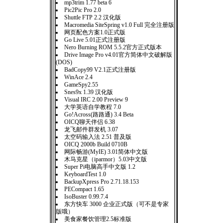
mp3trim 1.77 beta 6
Pic2Pic Pro 2.0
Shuttle FTP 2.2 汉化版
Macromedia SiteSpring v1.0 Full 完全注册版
网页配色方案1.0正式版
Go Live 5.01正式注册版
Nero Burning ROM 5.5.2官方正式版本
Drive Image Pro v4.01官方简体中文破解版
(DOS)
BadCopy99 V2.1正式注册版
WinAce 2.4
GameSpy2.55
Snes9x 1.39 汉化版
Visual IRC 2.00 Preview 9
大学英语自学教程 7.0
Go!Across(路路通) 3.4 Beta
OICQ聊天伴侣 6.38
龙飞邮件群发机 3.07
太空码输入法 2.51 普及版
OICQ 2000b Build 0710B
网际畅游(MyIE) 3.01简体中文版
木马克星（iparmor）5.03中文版
Super Pi电脑高手中文版 1.2
KeyboardTest 1.0
BackupXpress Pro 2.71.18.153
PECompact 1.65
IsoBuster 0.99.7.4
东方快车 3000 企业正式版（可不是专家
版哦）
美食家餐饮管理2.5标准版