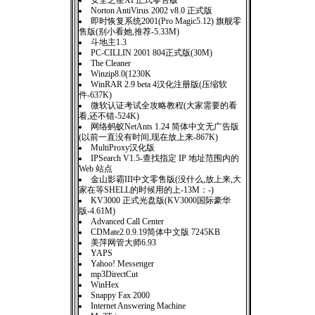
安全之星XP正式零售版
Norton AntiVirus 2002 v8.0 正式版
即时恢复系统2001(Pro Magic5.12) 旗舰零
售版(别小看她,推荐-5.33M)
斗地主1.3
PC-CILLIN 2001 804正式版(30M)
The Cleaner
Winzip8.0(1230K
WinRAR 2.9 beta 4汉化注册版(压缩软
件-637K)
微软认证考试全攻略教程(大家需要的看
看,还不错-524K)
网络蚂蚁NetAnts 1.24 简体中文无广告版
(以前一直没有时间,现在放上来-867K)
MultiProxy汉化版
IPSearch V1.5-查找指定 IP 地址范围内的
Web 站点
金山影霸III中文零售版(没什么,放上来,大
家在等SHELL的时候用的上-13M：-)
KV3000 正式光盘版(KV3000国际豪华
版-4.61M)
Advanced Call Center
CDMate2.0.9.19简体中文版 7245KB
美萍网管大师6.93
YAPS
Yahoo! Messenger
mp3DirectCut
WinHex
Snappy Fax 2000
Internet Answering Machine