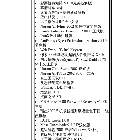
彩票旋转矩阵 V1.20完美破解版
幕府将军:大名
龙文五笔输入法最新破解版
壁纸精灵3。20
木子播放器Ⅲ 2.6中文版
Norton Antivirus 2002 繁体中文零售版
Panda.Antivirus.Titanium.v2.00.10正式版
IconXP.v1.0b注册版
AntiVirus.eXpert.Professional.Edition.v6.1.2
零售版
Web.Exe.v1.33.Incl.Keygen
QQ2000全新感觉超酷人性化声音 XP版
同步快梭(AutoSyncFTP) V1.2 Build 77 简
体中文注册版
Norton CleanSweep2002 正式版
Norton AntiVirus 2002 v8.0 正式版
真三国无双ISO
反恐精英完全硬盘版
WinGate v4.42 注册机
燃烧的CPU
桌面之星 2.3
MS.Access.2000.Password.Recovery.v1.0零
售版
瑞星2002单机版智能升级增量包下载 ！强
烈推荐
KCPU Cooler1.0.0
Mass Downloader2.1.212汉化版
超级解霸 2001 兼容Windows XP补丁
超级兔子注册表保护器1.1
《雷神之椎的历史》MTV