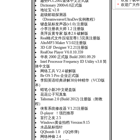
＊
欢迎下载本
趨勢PCC2002繁体中文正式版
＊
欢迎广大作
Dictionary 2000v6.0正式版
地址宝 v2.8
超级邮箱探测器
《DreamweaverUltraDev实例教程》
键盘鼠标发声器(v1.0) 注册版
小李注册表大师 1.2 注册版
美萍反黄专家 版本2.6 破解版
Real格式文件压缩至尊1.5完美注册版
AltoMP3 Maker V3.02注册版
3D GIF Designer V2.21注册版
RealOne Player V6.0.10.359
华表 2000 正式版 Build 2001.09.29
Intel Processor Frequency ID Utility v3.8 简
体中文版
网络工兵 V2.4 破解版
Be OS 5 Pro 企业正式版
李阳英语经典讲解30分钟精华（VCD版
本）
蜡笔小新2中文硬盘版
花花公子写真集
Talisman 2.0 (Build 2012) 注册版（附教
程）
侠客系统修改器 V1.21注册版
D-player ！强烈推荐
盲打之友 2.5
Windows黄金拍档 Version:9.15
水晶鼠标指针
QQbomb 1.0 （QQ炸弹)
网络神偷 2.4