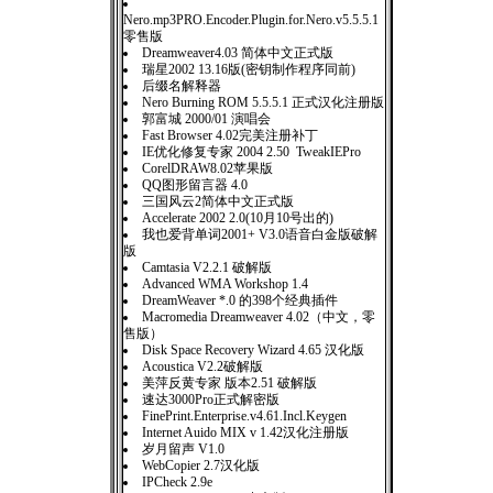
Nero.mp3PRO.Encoder.Plugin.for.Nero.v5.5.5.1
零售版
Dreamweaver4.03 简体中文正式版
瑞星2002 13.16版(密钥制作程序同前)
后缀名解释器
Nero Burning ROM 5.5.5.1 正式汉化注册版
郭富城 2000/01 演唱会
Fast Browser 4.02完美注册补丁
IE优化修复专家 2004 2.50 TweakIEPro
CorelDRAW8.02苹果版
QQ图形留言器 4.0
三国风云2简体中文正式版
Accelerate 2002 2.0(10月10号出的)
我也爱背单词2001+ V3.0语音白金版破解
版
Camtasia V2.2.1 破解版
Advanced WMA Workshop 1.4
DreamWeaver *.0 的398个经典插件
Macromedia Dreamweaver 4.02（中文，零
售版）
Disk Space Recovery Wizard 4.65 汉化版
Acoustica V2.2破解版
美萍反黄专家 版本2.51 破解版
速达3000Pro正式解密版
FinePrint.Enterprise.v4.61.Incl.Keygen
Internet Auido MIX v 1.42汉化注册版
岁月留声 V1.0
WebCopier 2.7汉化版
IPCheck 2.9e