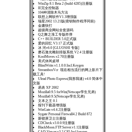
WinZip 8.1 Beta 2 (build 4285)注册版
IE完全控制器
104种清除木马方法
联想上网软件V1.3增强版
瑞星2002 13.21版(密钥制作程序同前)
金庸快打
超级商业网站全套源码
Q之舞之淮工专版炸弹
C++ BUILDER 5.0正式版
爱的回忆 V3.17 正式版
冰 河v6.0 [GLUOSHI 专版]
磨石激光雕刻排版系统 V2.4 注册版
KoolMoves.v2.70注册版
美式休闲桌球
BlindWrite.v1.1.0.0.Incl.Keygen
StreamboxVcr 现在相当流行的网上影片下
载工具!
Ulead Photo Express(我形我速) v4.0 简体中
文版
易表 XP 2002
Mozilla0.9.5 forWin(Netscape孪生兄弟)
Mozilla0.9.5(Netscape孪生兄弟)
文本之王 0.1
报刊下载器增强版
WinGate.v4.4.2注册版
Sygate Personal Firewall4.2 Build 872
新锁屏卫士注册版
CDCheck.v3.0.0.9注册版
BlackMoon.FTP.Server.v1.1注册版
CAD.Viewer.v3.2.C85.Incl.keygen