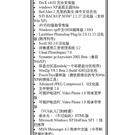
DivX v4.02 完全安装版
windows XP桌面主题Halo
Red Alert 2 尤里的复仇 体中文语言包
NTI BACKUP NOW! 2.2.27 汉化版（支持
Win XP)
AV95III最新零售版
Windows xp中文OEM最终版！ISO
LuraWave Photoshop Plug-In 2.0.11.15 汉化
版 (附序列号)
Swift 3D 2.0 汉化版
诗雅通用工资管理系统 3.2
Ulead PhotoImpact 7.0
Symantec pcAnywhere 2002 Beta（兼容
WinXP）
坏盘分区器mdisk(一个坏硬盘分区程序)
WinZip V8.1 Beta 2 (build 4285)汉化包
PowerToys最终版（微软新推出的专为Win
XP的增强工具）
Advanced JPEG Compressor3。0汉化版
文件密使 2.6
可视IP电话PC Video Phone 1.0 简体宽带
版
可视IP电话PC Video Phone 1.0 简体窄带
版
《VC6从入门到精通》
崔永元：《不过如此》HTML版
Microsoft.Windows.XP.HotFixes.SP1 ！强
烈推荐
MSN Messenger 4.5 简体中文版（今早刚
泄漏出来的）