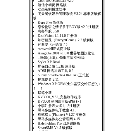
Cool Web Scrollbars v2.0
短信小精灵 网络版
动画录制播放软件
飞天餐饮娱乐管理系统 V3.24 标准版破解
版
Kuro 3.7e 简体版
恋爱物语之情书杀手BOY版 v2.0 注册版
商务导航 5.50
DiskVision 1.1.11.0 注册版
加密精灵（EncryptGenie）2.2 破解版
孙燕姿《开始懂了》
recover4all正式商业版
Amiglobe 2001 v1.0.0 世界地图汉化包
:::晚娘(上集):::领衔主演 钟丽缇
Styles XP Beta1
屏保自己做 1.2版 注册版
ADSL网络加速工具 0.2
Sunny SmartNote 4.04.0143 正式版
护花使者 2.11
Windows XP OEM(比尔盖茨交给联想的）
！！！
蜡笔小新
KV3000_V.52_完整制作程序
KV3000 多国语言版破解补丁
小李注册表大师1。3注册版
黑马多媒体电子教室 4.15
程式猎人(Phunter) V1.27 注册版
黑马多媒体办公管理网 4.15
Hide Folders Pro v2.0 破解版
SmartSMS V4.5 破解版