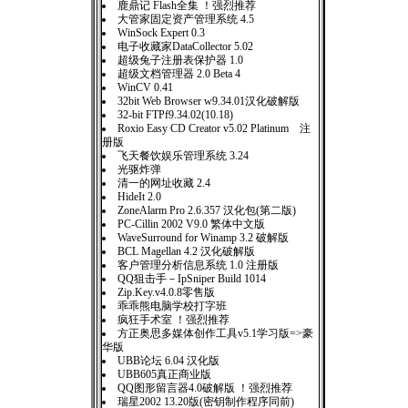
鹿鼎记 Flash全集 ！强烈推荐
大管家固定资产管理系统 4.5
WinSock Expert 0.3
电子收藏家DataCollector 5.02
超级兔子注册表保护器 1.0
超级文档管理器 2.0 Beta 4
WinCV 0.41
32bit Web Browser w9.34.01汉化破解版
32-bit FTPf9.34.02(10.18)
Roxio Easy CD Creator v5.02 Platinum 注
册版
飞天餐饮娱乐管理系统 3.24
光驱炸弹
清一的网址收藏 2.4
HideIt 2.0
ZoneAlarm Pro 2.6.357 汉化包(第二版)
PC-Cillin 2002 V9.0 繁体中文版
WaveSurround for Winamp 3.2 破解版
BCL Magellan 4.2 汉化破解版
客户管理分析信息系统 1.0 注册版
QQ狙击手－IpSniper Build 1014
Zip.Key.v4.0.8零售版
乖乖熊电脑学校打字班
疯狂手术室 ！强烈推荐
方正奥思多媒体创作工具v5.1学习版=>豪
华版
UBB论坛 6.04 汉化版
UBB605真正商业版
QQ图形留言器4.0破解版 ！强烈推荐
瑞星2002 13.20版(密钥制作程序同前)