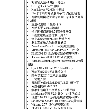
两笔输入法v4.1版 （修正）
GetRight V4.5a 注册版
KoolMoves V2.60b 注册版
Bbs水木清华站破解高手精华区压缩包
万象幻境网吧管理专家10.1专业版序列号
生成器
注册码集锦 ！强烈推荐
发贴圣手 v3.02破解版
超星图书阅读器3.54完全注册版
IE设置选项完全控制工具 1.1
流光基础教程的CHM帮助文件
龙文五笔输入法最新破解版
ZoneAlarm.Pro.v2.6.357完美注册版
Microsoft Plus! for Windows XP ISO版
瑞星2002 13.11版(密钥制作程序同前)
Customizer 2000 7.1 RC-1 汉化版
Wise.Installation.System.Professional.v9.0零
售版
Quick3D.v3.0.Full.WiN32-oDDiTy
万能五笔2001版多元输入法
邮件群发器2.2正式版注册版
二笔输入法
魔装网神(NetMyth2001)V3.2注册补丁
★魔装网神 2001 3.2
蒙泰彩色电子出版系统V5.0通用版
红旗Linux桌面版2.0 ISO（企业正式版）
瑞星2002 13.10版(密钥制作程序同前)
SiSoftware Sandra 001 Professiona(零售版）
Winamp 2.77 汉化增强安装版
PC-Cillin 2001 V8.05 汉化注册版