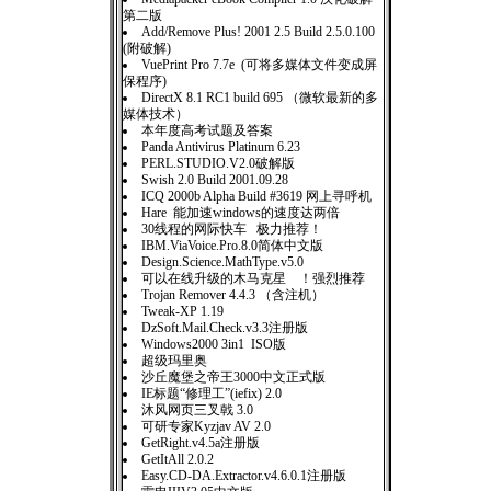
第二版
Add/Remove Plus! 2001 2.5 Build 2.5.0.100
(附破解)
VuePrint Pro 7.7e (可将多媒体文件变成屏
保程序)
DirectX 8.1 RC1 build 695 （微软最新的多
媒体技术）
本年度高考试题及答案
Panda Antivirus Platinum 6.23
PERL.STUDIO.V2.0破解版
Swish 2.0 Build 2001.09.28
ICQ 2000b Alpha Build #3619 网上寻呼机
Hare 能加速windows的速度达两倍
30线程的网际快车 极力推荐！
IBM.ViaVoice.Pro.8.0简体中文版
Design.Science.MathType.v5.0
可以在线升级的木马克星 ！强烈推荐
Trojan Remover 4.4.3 （含注机）
Tweak-XP 1.19
DzSoft.Mail.Check.v3.3注册版
Windows2000 3in1 ISO版
超级玛里奥
沙丘魔堡之帝王3000中文正式版
IE标题“修理工”(iefix) 2.0
沐风网页三叉戟 3.0
可研专家Kyzjav AV 2.0
GetRight.v4.5a注册版
GetItAll 2.0.2
Easy.CD-DA.Extractor.v4.6.0.1注册版