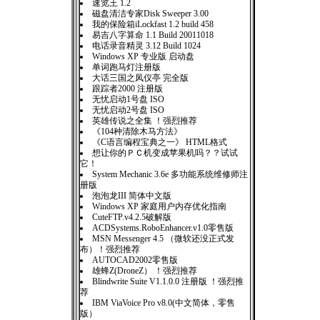
速览王 1.2
磁盘清洁专家Disk Sweeper 3.00
我的保险箱iLockfast 1.2 build 458
易吉八字算命 1.1 Build 20011018
电话录音精灵 3.12 Build 1024
Windows XP 专业版 启动盘
单词跑马灯注册版
大话三国之凤仪亭 完全版
跟踪者2000 注册版
无忧启动1号盘 ISO
无忧启动2号盘 ISO
英雄传说之全集 ！强烈推荐
《104种清除木马方法》
《C语言编程宝典之一》 HTML格式
想让你的ＰＣ机变成苹果机吗？？试试
它！
System Mechanic 3.6e 多功能系统维修师注
册版
泡泡龙III 简体中文版
Windows XP 家庭用户内存优化指南
CuteFTP.v4.2.5破解版
ACDSystems.RoboEnhancer.v1.0零售版
MSN Messenger 4.5 （微软还没正式发
布）！强烈推荐
AUTOCAD2002零售版
雄蜂Z(DroneZ） ！强烈推荐
Blindwrite Suite V1.1.0.0 注册版 ！强烈推
荐
IBM ViaVoice Pro v8.0(中文简体，零售
版）