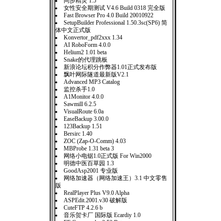
同步精灵 1.5
女性安全期测试 V4.6 Build 0318 完全版
Fast Browser Pro 4.0 Build 20010922
SetupBuilder Professional 1.50.3sc(SP6) 简
体中文正式版
Konvertor_pdf2xxx 1.34
AI RoboForm 4.0.0
Helium2 1.01 beta
Snake的代理跳板
新浪论坛积分作弊器1.01正式发布版
飘叶网际隧道最新版V2.1
Advanced MP3 Catalog
监控杀手1.0
A1Monitor 4.0.0
Sawmill 6.2.5
VisualRoute 6.0a
EaseBackup 3.00.0
123Backup 1.51
Bersirc 1.40
ZOC (Zap-O-Comm) 4.03
MBProbe 1.31 beta 3
网络小电锯1.0正式版 For Win2000
明德中医百草园 1.3
GoodAsp2001 专业版
网络加速器（网络加速王）3.1 中文零售
版
RealPlayer Plus V9.0 Alpha
ASPEdit.2001.v30 破解版
CuteFTP 4.2.6 b
音乐贺卡厂 国际版 Ecardiy 1.0