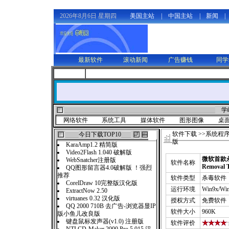
2026年8月6日 星期四
美国主站
|
中国主站
|
新闻
|
最新软件
滚动新闻
广告赚钱
同学
学
网络软件
系统工具
媒体软件
图形图像
桌
软件下载
>>
系统程
今日下载TOP10
版
KaraAmp1.2 精简版
Video2Flash 1.040 破解版
微软首款杀毒软
WebSnatcher注册版
软件名称
Removal
QQ图形留言器4.0破解版 ！强烈
推荐
软件类型
杀毒软件
CorelDraw 10完整版汉化版
运行环境
Win9x/Wi
ExtractNow 2.50
virtuanes 0.32 汉化版
授权方式
免费软件
QQ 2000 710B 去广告-浏览器显IP
软件大小
960K
版小鱼儿改良版
键盘鼠标发声器(v1.0) 注册版
软件评价