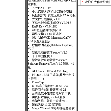
Advanced.OE.Password.Recovery.v1.02
＊
欢迎广大作者给我
破解版
Tweak-XP 1.19
少儿启蒙大师 V4.6 双语免费版
疯狂俄罗斯[英雄无敌]2.12 网络版
大文件分割精灵 V1.0
下载电影仓库(袖珍版) V2.06.5
RAR Key V7.0.1180
400套超酷网站模板1.0
网络文摘 V1.80 正式版
照片制作VCD-MemoriesOnTV
2.20 汉化+注册版
数据库浏览器(Database Explorer)
V2.7
新狐电脑传真[Faxnow]V2.6
丁丁中国象棋 1.3
微软首款杀毒软件Malicious
Software Removal Tool V1.9 简体中文
版
ACDSeeV8.0 Build 39&nbsp;
PPLive 1.2.35 正式版(看网络电视
－好用！！）
PhotoCap
UTalk客户端软件 2005I Beta 1
海通商务邮件搜索王 v3.21
台湾微软小姐陈自瑶写真下载
网页特效精灵 v3.3 破解版
电脑故障、软件一查通 v1.1
短信天使 v1.20 贺岁版
Magic Winmail 防毒邮件服务器软