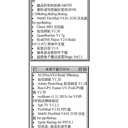
件
极品列车时刻表 040705
看听读写想疯狂英语365句
2.10&nbsp;&nbsp;&nbsp;
WebIS FlexMail V4.01.3158 汉化版
for ppc&nbsp;
Ghost 2003 汉化版
短信袋鼠 V1.20
SpamButcher V1.7g
RealONE Player V2.0 Build
6.0.11.872 简体中文版
应急日语 V1.0
服务器全套软件下载
超级兔子魔法设置Magic Set5.1
本周下载TOP10
ACDSeeV8.0 Build 39&nbsp;
短信袋鼠 V1.20
Adobe PhotoShop 双语精灵 V1.28
Run.GPS Trainer UV Pro|GPS锻
炼 V2.39
eyeBeam v1.11.3015c for VOIP-
SIP协议网络电话
Spb TV V1.2.2
ProfiMail V2.91.PPC版
WebIS FlexMail V4.01.3158 汉化
版 for ppc&nbsp;
Sprite Backup for PPC6.1
印尼语--英语互译字典