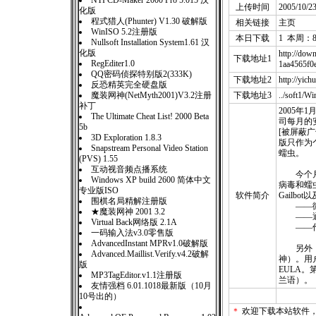
NTI CD-Maker 2000 Pro 5.015 汉
上传时间
2005/10/2
化版
程式猎人(Phunter) V1.30 破解版
相关链接
主页
WinISO 5.2注册版
本日下载
1 本周：8
Nullsoft Installation System1.61 汉
化版
http://dow
下载地址1
RegEditer1.0
1aa4565f
QQ密码侦探特别版2(333K)
下载地址2
http://yi
反恐精英完全硬盘版
魔装网神(NetMyth2001)V3.2注册
下载地址3
../soft1/
补丁
2005年
The Ultimate Cheat List! 2000 Beta
司每月的
5b
[被屏蔽
3D Exploration 1.8.3
版只作为
Snapstream Personal Video Station
蠕虫。
(PVS) 1.55
互动视音频点播系统
今个月，
Windows XP build 2600 简体中文
病毒和蠕虫，Bl
专业版ISO
软件简介
Gailb
围棋名局精解注册版
——微
★魔装网神 2001 3.2
——通过W
Virtual Back网络版 2.1A
——作为一个
一码输入法v3.0零售版
AdvancedInstant MPRv1.0破解版
另外，来
Advanced.Maillist.Verify.v4.2破解
神）。用
版
EULA
MP3TagEditor.v1.1注册版
兰语）。
友情强档 6.01.1018最新版（10月
10号出的）
＊
欢迎下载本站软件