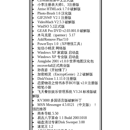
CDMate简体中文正式版
小李注册表大师1。3注册版
Atrise HTMLock 1.7.0 破解版
Photo-Brush 1.6 汉化版
GIF2SWF V2.1 注册版
VideoMach V2.5.3 破解版
WinISO 5.2正式版
GEAR Pro DVD v2.03.001.0 破解版
木马克星（iparmor）5.17
Add/Remove Plus!3.0
PowerToys 1.0（XP增强工具）
短信小精灵 网络版
Windows XP 家庭版 启动盘
Windows XP 专业版 启动盘
Amiglobe 2001 v1.0.0 世界地图汉化包
recover4all正式商业版
孙燕姿《开始懂了》
加密精灵（EncryptGenie）2.2 破解版
DiskVision 1.1.11.0 注册版
恋爱物语之情书杀手BOY版 v2.0 注册版
蜡笔小新
飞天餐饮娱乐管理系统 V3.24 标准版破
解版
KV3000 多国语言版破解补丁
MSN Messenger 4.5.0121 （中文版） ！
强烈推荐
商务导航 5.50
易吉八字算命 1.1 Build 20011018
磁盘清洁专家Disk Sweeper 3.00
速览王 1.2