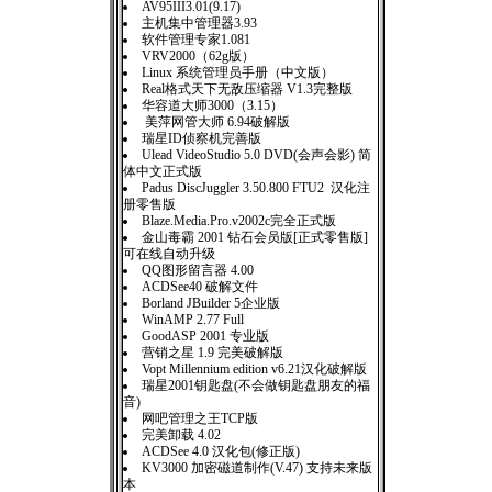
AV95III3.01(9.17)
主机集中管理器3.93
软件管理专家1.081
VRV2000（62g版）
Linux 系统管理员手册（中文版）
Real格式天下无敌压缩器 V1.3完整版
华容道大师3000（3.15）
美萍网管大师 6.94破解版
瑞星ID侦察机完善版
Ulead VideoStudio 5.0 DVD(会声会影) 简
体中文正式版
Padus DiscJuggler 3.50.800 FTU2 汉化注
册零售版
Blaze.Media.Pro.v2002c完全正式版
金山毒霸 2001 钻石会员版[正式零售版]
可在线自动升级
QQ图形留言器 4.00
ACDSee40 破解文件
Borland JBuilder 5企业版
WinAMP 2.77 Full
GoodASP 2001 专业版
营销之星 1.9 完美破解版
Vopt Millennium edition v6.21汉化破解版
瑞星2001钥匙盘(不会做钥匙盘朋友的福
音)
网吧管理之王TCP版
完美卸载 4.02
ACDSee 4.0 汉化包(修正版)
KV3000 加密磁道制作(V.47) 支持未来版
本