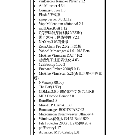
vanBasco's Karaoke Player 2.52
Ad Muncher 4.3d
Counter-Strike 1.3
Flash 5正式版
e/pop Server 3.0.3.112
Vopt Millennium edition v6.2.1
mp3DirectCutt 1.12
QQ密码侦探特别版2(333K)
国产木马，网络神偷 V2.1
NetXray3.03商业版
ZoneAlarm Pro 2.6.2 正式版
Yahoo! Messenger 4.1.0.1018 Beta
McAfee Virusscan DAT 4162
超级兔子注册表优化 4.63
123Backup 1.50.3
Firehand Ember 2000(5.0.1)
McAfee VirusScan 5.21(杀毒之星+洪恩毒
盾)
NVmax(3.00.56)
The Bat!(1.53t)
CDMate2.0.9.19简体中文版 7245KB
MP3 Decode Demon2.0
RotoBlox1.8
Max-FTP Client4.1.30
Bootmanager BOOTSTAR7.62
Macromedia Dreamweaver Ultradev 4
Windows优化大师4.31 Bulid 920
File Protector 2000(SE 2.05(09.20))
pdfFactory1.17
Advanced MP3 Catalog1.31