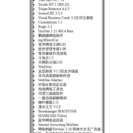
VuePrint Pro 7.7d
Tweak-XP 1.18(9.22)
Trojan Remover 4.4.2
SecureCRT 3.3.3
Visual Business Cards 3.3正式注册版
CustomIcons 1.1
Reglo 3.2
DynSite 1.11.493.4 Beta
鹦鹉螺网络助手
mp3DirectCut
美萍网管大师6.93
软件管理专家1.08
青岛够级扑克游戏
斗地主1.3
天网防火墙2.45
WinDoor
反恐精英 V1.3完全升级版
木马伪装图标制作器
WebSite-Watcher
IP地址查找定位器
泡泡网络工具包
代理三级跳软件
一篇信箱破解教程
柳叶擦眼2.11
灌水之王 V2.0
Bootmanager BOOTSTAR
MAME32(0.55dos)
超华网络追踪器
Internet Answering Machine
网络蚂蚁NetAnts 1.24 简体中文无广告版