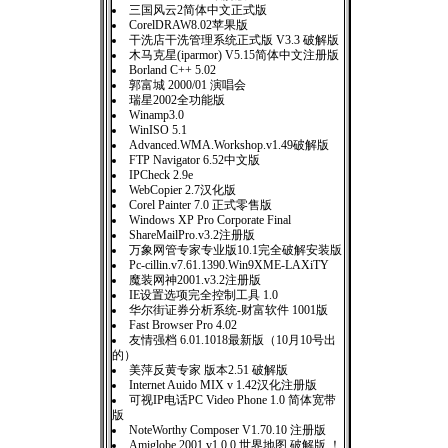
三国风云2简体中文正式版
CorelDRAW8.02苹果版
干洗店干洗管理系统正式版 V3.3 破解版
木马克星(iparmor) V5.15简体中文注册版
Borland C++ 5.02
郭富城 2000/01 演唱会
瑞星2002全功能版
Winamp3.0
WinISO 5.1
Advanced.WMA.Workshop.v1.49破解版
FTP Navigator 6.52中文版
IPCheck 2.9e
WebCopier 2.7汉化版
Corel Painter 7.0 正式零售版
Windows XP Pro Corporate Final
ShareMailPro.v3.2注册版
万象网管专家专业版10.1完全破解安装版
Pc-cillin.v7.61.1390.Win9XME-LAXiTY
魔装网神2001.v3.2注册版
IE设置选项完全控制工具 1.0
华尔街证券分析系统-财富软件 1001版
Fast Browser Pro 4.02
友情强档 6.01.1018最新版（10月10号出
的）
美萍反黄专家 版本2.51 破解版
Internet Auido MIX v 1.42汉化注册版
可视IP电话PC Video Phone 1.0 简体宽带
版
NoteWorthy Composer V1.70.10 注册版
Amiglobe 2001 v1.0.0 世界地图 破解版 ！