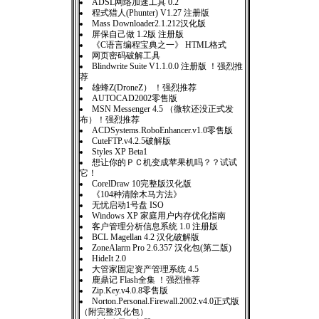
ADSL网络加速工具 0.2
程式猎人(Phunter) V1.27 注册版
Mass Downloader2.1.212汉化版
屏保自己做 1.2版 注册版
《C语言编程宝典之一》 HTML格式
网页密码破解工具
Blindwrite Suite V1.1.0.0 注册版 ！强烈推
荐
雄蜂Z(DroneZ） ！强烈推荐
AUTOCAD2002零售版
MSN Messenger 4.5 （微软还没正式发
布）！强烈推荐
ACDSystems.RoboEnhancer.v1.0零售版
CuteFTP.v4.2.5破解版
Styles XP Beta1
想让你的ＰＣ机变成苹果机吗？？试试
它！
CorelDraw 10完整版汉化版
《104种清除木马方法》
无忧启动1号盘 ISO
Windows XP 家庭用户内存优化指南
客户管理分析信息系统 1.0 注册版
BCL Magellan 4.2 汉化破解版
ZoneAlarm Pro 2.6.357 汉化包(第二版)
HideIt 2.0
大管家固定资产管理系统 4.5
鹿鼎记 Flash全集 ！强烈推荐
Zip.Key.v4.0.8零售版
Norton.Personal.Firewall.2002.v4.0正式版
（附完整汉化包）