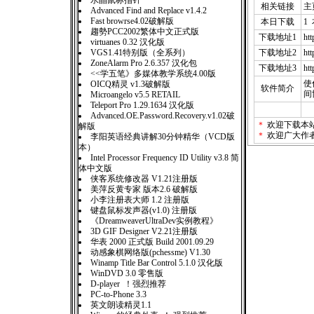
水晶鼠标指针
相关链接
主
Advanced Find and Replace v1.4.2
Fast browrse4.02破解版
本日下载
1
趨勢PCC2002繁体中文正式版
下载地址1
htt
virtuanes 0.32 汉化版
VGS1.41特别版（全系列）
下载地址2
htt
ZoneAlarm Pro 2.6.357 汉化包
下载地址3
htt
<<学五笔》多媒体教学系统4.00版
使
OICQ精灵 v1.3破解版
软件简介
间
Microangelo v5.5 RETAIL
Teleport Pro 1.29.1634 汉化版
Advanced.OE.Password.Recovery.v1.02破
＊
欢迎下载本
解版
＊
欢迎广大作
李阳英语经典讲解30分钟精华（VCD版
本）
Intel Processor Frequency ID Utility v3.8 简
体中文版
侠客系统修改器 V1.21注册版
美萍反黄专家 版本2.6 破解版
小李注册表大师 1.2 注册版
键盘鼠标发声器(v1.0) 注册版
《DreamweaverUltraDev实例教程》
3D GIF Designer V2.21注册版
华表 2000 正式版 Build 2001.09.29
动感象棋网络版(pchessme) V1.30
Winamp Title Bar Control 5.1.0 汉化版
WinDVD 3.0 零售版
D-player ！强烈推荐
PC-to-Phone 3.3
英文朗读精灵1.1