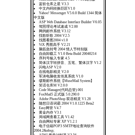
蓝软仓库之星 V3.3
中文内码转换巨匠V1.0
Yahoo! Messenger V5.6.0 Build 1344 简体
中文版
ASP Web Database Interface Builder V6.05
驾照理论考试速成 V2.00
网鸽邮件系统 V3.12
找歌听歌 2004 V2.5
找图看图2004 v1.0
ViX 秀图高手 V2.21
脑筋急转弯 2004 情人节特别版
自由卸载工 V1.0 Beta Build 20040214
序列号输入专家 4.5
简体汉字转拼音、五笔、繁体汉字 V1.2
闪电ASP V2.0
在线电影精灵 V2.0
军涛电脑收发传真系统 V1.0
缪斯邮件系统【MuseMail System】
笑话仓库M V2.0.0
Code Manager(代码总管) 001
FoxMail5 正式版 5.0.290.0
Adobe PhotoShop 双语精灵 V1.28
随想日语词霸 2004 V1.0.1225 Beta2
Easy网管 V4.7
黄金内存 V3.1
局域网查看工具 V1.42
自由网站专家 XP V1.2.1
电子信箱POP3 SMTP地址查询软件
2004.2&nbsp;