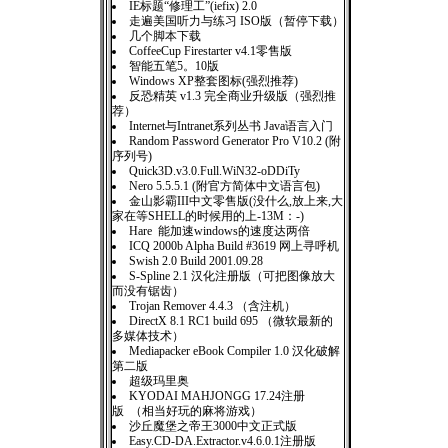
IE标题“修理工”(iefix) 2.0
走遍美国听力与练习 ISO版（暂停下载）
几个脚本下载
CoffeeCup Firestarter v4.1零售版
智能五笔5。10版
Windows XP整套图标(强烈推荐)
反恐精英 v1.3 完全商业升级版（强烈推
荐）
Internet与Intranet系列丛书 Java语言入门
Random Password Generator Pro V10.2 (附
序列号)
Quick3D.v3.0.Full.WiN32-oDDiTy
Nero 5.5.5.1 (附官方简体中文语言包)
金山影霸III中文零售版(没什么,放上来,大
家在等SHELL的时候用的上-13M：-)
Hare 能加速windows的速度达两倍
ICQ 2000b Alpha Build #3619 网上寻呼机
Swish 2.0 Build 2001.09.28
S-Spline 2.1 汉化注册版（可把图像放大
而没有锯齿）
Trojan Remover 4.4.3 （含注机）
DirectX 8.1 RC1 build 695 （微软最新的
多媒体技术）
Mediapacker eBook Compiler 1.0 汉化破解
第二版
超级玛里奥
KYODAI MAHJONGG 17.24注册
版 （相当好玩的麻将游戏）
沙丘魔堡之帝王3000中文正式版
Easy.CD-DA.Extractor.v4.6.0.1注册版