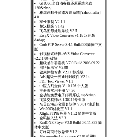
GHOST全自动备份还原系统光盘
1.90&nbsp;
雅虎通邮件多路发送系统[Yahoomailer]
4.0
家长限制 V2.1.1
楚汉棋缘 V1.42
飞鸟图形处理系统 V3.5
EasyX Video Converter v1.1b 汉化版
&nbsp;
Crob FTP Server 3.4.1 Build590简体中文
版
影视格式转换-AVS Video Converter
v2.2.1.80+破解
超级邮件群发机 V7.0 Build 2003.09.22
网络执法官 V2.90
健康体检专家 V2.11 标准版
Adsl超级一线通计时软件 V2.14
PDF Text Viewer V1.1
中医方剂金典 V1.0.126 个人版
注册表实用手册 V4.36
全功能免费电子邮局系统 asp&nbsp;
飞狐交易师v3.1.30214专业版
名贯四海起名测名软件 V3.81+注册机
Win2003优化王 V1.1
Xlight FTP服务器 V1.52 简体中文版
全码输入法 V3.3
RealONE Player V2.0 Build 6.0.11.872 简
体中文版
叮咚网页特效总管 V1.2
Macromedia Authorware V7.01试用版