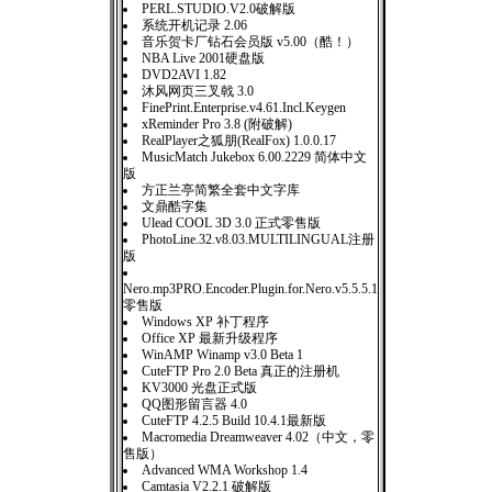
PERL.STUDIO.V2.0破解版
系统开机记录 2.06
音乐贺卡厂钻石会员版 v5.00（酷！）
NBA Live 2001硬盘版
DVD2AVI 1.82
沐风网页三叉戟 3.0
FinePrint.Enterprise.v4.61.Incl.Keygen
xReminder Pro 3.8 (附破解)
RealPlayer之狐朋(RealFox) 1.0.0.17
MusicMatch Jukebox 6.00.2229 简体中文
版
方正兰亭简繁全套中文字库
文鼎酷字集
Ulead COOL 3D 3.0 正式零售版
PhotoLine.32.v8.03.MULTILINGUAL注册
版
Nero.mp3PRO.Encoder.Plugin.for.Nero.v5.5.5.1
零售版
Windows XP 补丁程序
Office XP 最新升级程序
WinAMP Winamp v3.0 Beta 1
CuteFTP Pro 2.0 Beta 真正的注册机
KV3000 光盘正式版
QQ图形留言器 4.0
CuteFTP 4.2.5 Build 10.4.1最新版
Macromedia Dreamweaver 4.02（中文，零
售版）
Advanced WMA Workshop 1.4
Camtasia V2.2.1 破解版