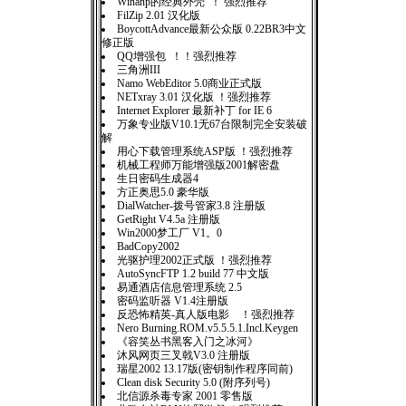
Winanp的经典外壳 ！ 强烈推荐
FilZip 2.01 汉化版
BoycottAdvance最新公众版 0.22BR3中文
修正版
QQ增强包 ！！强烈推荐
三角洲III
Namo WebEditor 5.0商业正式版
NETxray 3.01 汉化版 ！强烈推荐
Internet Explorer 最新补丁 for IE 6
万象专业版V10.1无67台限制完全安装破
解
用心下载管理系统ASP版 ！强烈推荐
机械工程师万能增强版2001解密盘
生日密码生成器4
方正奥思5.0 豪华版
DialWatcher-拨号管家3.8 注册版
GetRight V4.5a 注册版
Win2000梦工厂 V1。0
BadCopy2002
光驱护理2002正式版 ！强烈推荐
AutoSyncFTP 1.2 build 77 中文版
易通酒店信息管理系统 2.5
密码监听器 V1.4注册版
反恐怖精英-真人版电影 ！强烈推荐
Nero Burning.ROM.v5.5.5.1.Incl.Keygen
《容笑丛书黑客入门之冰河》
沐风网页三叉戟V3.0 注册版
瑞星2002 13.17版(密钥制作程序同前)
Clean disk Security 5.0 (附序列号)
北信源杀毒专家 2001 零售版