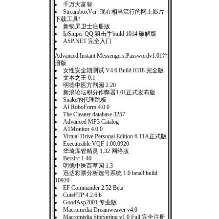
千万大富翁
StreamboxVcr 现在相当流行的网上影片
下载工具!
新锁屏卫士注册版
IpSniper QQ 狙击手build 1014 破解版
ASP.NET 完全入门
Advanced.Instant.Messengers.Passwordv1.01注
册版
女性安全期测试 V4.6 Build 0318 完全版
文本之王 0.1
明德中医方剂园 2.20
新浪论坛积分作弊器1.01正式发布版
Snake的代理跳板
AI RoboForm 4.0.0
The Cleaner database 3257
Advanced MP3 Catalog
A1Monitor 4.0.0
Virtual Drive Personal Edition 6.11A正式版
Executeable VQF 1.00.0920
华琦库管精灵 1.32 网络版
Bersirc 1.40
明德中医百草园 1.3
迅达彩票分析选号系统 1.0 beta3 build
10920
EF Commander 2.52 Beta
CuteFTP 4.2.6 b
GoodAsp2001 专业版
Macromedia Dreamweaver v4.0
Macromedia SiteSpring v1.0 Full 完全注册