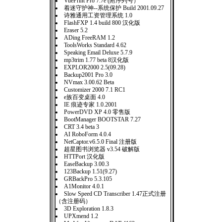
VuePrint Pro 7.7e (附序列号）
着迷守护神--系统保护 Build 2001.09.27
诗雅通用工资管理系统 1.0
FlashFXP 1.4 build 800 汉化版
Eraser 5.2
ADing FreeRAM 1.2
ToolsWorks Standard 4.62
Speaking Email Deluxe 5.7.9
mp3trim 1.77 beta 8汉化版
EXPLOR2000 2.5(09.28)
Backup2001 Pro 3.0
NVmax 3.00.62 Beta
Customizer 2000 7.1 RC1
e族百变桌面 4.0
IE 痕迹专家 1.0.2001
PowerDVD XP 4.0 零售版
BootManager BOOTSTAR 7.27
CRT 3.4 beta 3
AI RoboForm 4.0.4
NetCaptor.v6.5.0 Final 注册版
超星图书浏览器 v3.54 破解版
HTTPort 汉化版
EaseBackup 3.00.3
123Backup 1.51(9.27)
GRBackPro 5.3.105
A1Monitor 4.0.1
Slow Speed CD Transcriber 1.47正式注册
（含注册码）
3D Exploration 1.8.3
UPXmend 1.2