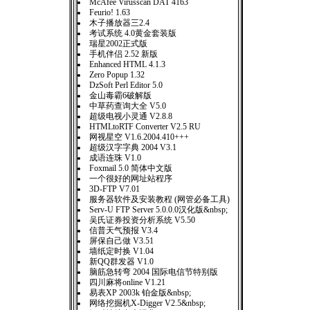
McAfee Virusscan DAT 4163
Feurio! 1.63
木子播放器三2.4
考试系统 4.0黄金套装版
瑞星2002正式版
手机伴侣 2.52 新版
Enhanced HTML 4.1.3
Zero Popup 1.32
DzSoft Perl Editor 5.0
金山毒霸6破解版
中草药查询大全 V5.0
超级电视小灵通 V2.8.8
HTMLtoRTF Converter V2.5 RU
网视星空 V1.6.2004.410+++
超级汉字字典 2004 V3.1
成语连珠 V1.0
Foxmail 5.0 简体中文版
一个很好的网址站程序
3D-FTP V7.01
服务器软件及安装教程 (网管必备工具)
Serv-U FTP Server 5.0.0.0汉化版&nbsp;
吴氏证券投资分析系统 V5.50
信普天气预报 V3.4
屏保自己做 V3.51
墙纸定时换 V1.04
新QQ群发器 V1.0
脑筋急转弯 2004 国际电信节特别版
四川麻将online V1.21
易表XP 2003k 铂金版&nbsp;
网络挖掘机X-Digger V2.5&nbsp;