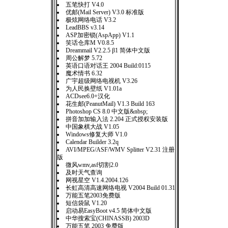
五笔快打 V4.0
优邮(Mail Server) V3.0 标准版
极炫网络电话 V3.2
LeadBBS v3.14
ASP加密锁(AspApp) V1.1
笑话仓库M V0.8.5
Dreammail V2.2.5 β1 简体中文版
周公解梦 5.72
英语口语对话王 2004 Build:0115
魔术情书 6.32
广宇超级网络电视机 V3.26
为人民换壁纸 V1.01a
ACDsee6.0+汉化
花生邮(PeanutMail) V1.3 Build 163
Photoshop CS 8.0 中文版&nbsp;
拼音加加输入法 2.204 正式授权安装版
中国象棋大战 V1.05
Windows修复大师 V1.0
Calendar Builder 3.2q
AVI/MPEG/ASF/WMV Splitter V2.31 注册
版
微风wmv,asf切割2.0
及时天气查询
网视星空 V1.4.2004.126
长虹高清高速网络电视 V2004 Build 01.31
万能五笔2003免费版
短信袋鼠 V1.20
启动易EasyBoot v4.5 简体中文版
中华搜索宝(CHINASSB) 2003D
万能五笔 2003 免费版