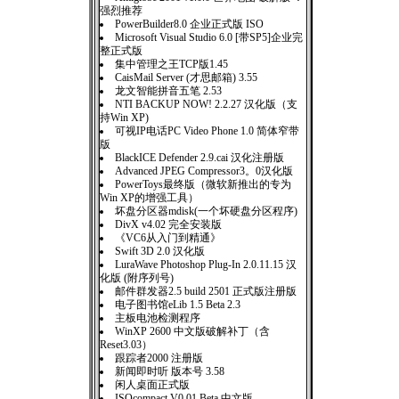
强烈推荐
PowerBuilder8.0 企业正式版 ISO
Microsoft Visual Studio 6.0 [带SP5]企业完
整正式版
集中管理之王TCP版1.45
CaisMail Server (才思邮箱) 3.55
龙文智能拼音五笔 2.53
NTI BACKUP NOW! 2.2.27 汉化版（支
持Win XP)
可视IP电话PC Video Phone 1.0 简体窄带
版
BlackICE Defender 2.9.cai 汉化注册版
Advanced JPEG Compressor3。0汉化版
PowerToys最终版（微软新推出的专为
Win XP的增强工具）
坏盘分区器mdisk(一个坏硬盘分区程序)
DivX v4.02 完全安装版
《VC6从入门到精通》
Swift 3D 2.0 汉化版
LuraWave Photoshop Plug-In 2.0.11.15 汉
化版 (附序列号)
邮件群发器2.5 build 2501 正式版注册版
电子图书馆eLib 1.5 Beta 2.3
主板电池检测程序
WinXP 2600 中文版破解补丁（含
Reset3.03）
跟踪者2000 注册版
新闻即时听 版本号 3.58
闲人桌面正式版
ISOcompact V0.01 Beta 中文版