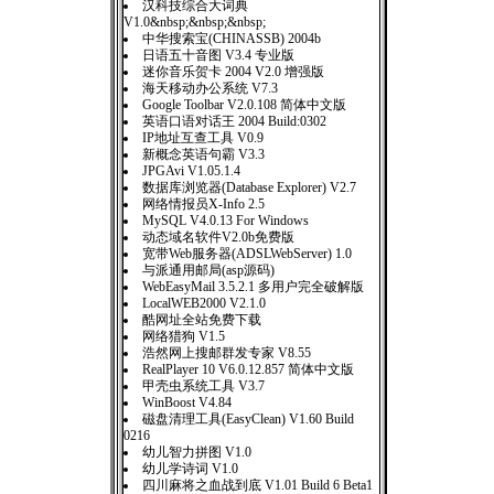
汉科技综合大词典
V1.0&nbsp;&nbsp;&nbsp;
中华搜索宝(CHINASSB) 2004b
日语五十音图 V3.4 专业版
迷你音乐贺卡 2004 V2.0 增强版
海天移动办公系统 V7.3
Google Toolbar V2.0.108 简体中文版
英语口语对话王 2004 Build:0302
IP地址互查工具 V0.9
新概念英语句霸 V3.3
JPGAvi V1.05.1.4
数据库浏览器(Database Explorer) V2.7
网络情报员X-Info 2.5
MySQL V4.0.13 For Windows
动态域名软件V2.0b免费版
宽带Web服务器(ADSLWebServer) 1.0
与派通用邮局(asp源码)
WebEasyMail 3.5.2.1 多用户完全破解版
LocalWEB2000 V2.1.0
酷网址全站免费下载
网络猎狗 V1.5
浩然网上搜邮群发专家 V8.55
RealPlayer 10 V6.0.12.857 简体中文版
甲壳虫系统工具 V3.7
WinBoost V4.84
磁盘清理工具(EasyClean) V1.60 Build
0216
幼儿智力拼图 V1.0
幼儿学诗词 V1.0
四川麻将之血战到底 V1.01 Build 6 Beta1