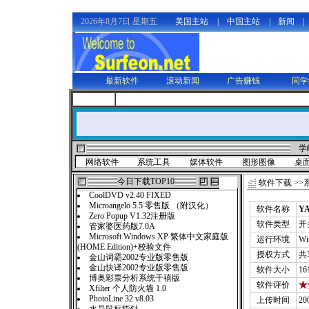
2026年8月7日 星期五
美国主站
|
中国主站
|
新闻
|
最新软件
滚动新闻
广告赚钱
同学
学
网络软件
系统工具
媒体软件
图形图像
桌
今日下载TOP10
软件下载
>>
CoolDVD v2.40 FIXED
Microangelo 5.5 零售版 （附汉化）
软件名称
YA
Zero Popup V1.32注册版
软件类型
开
管家婆医药版7.0A
Microsoft Windows XP 繁体中文家庭版
运行环境
Wi
(HOME Edition)+校验文件
授权方式
共
金山词霸2002专业版零售版
金山快译2002专业版零售版
软件大小
16
博奥彩票分析系统千禧版
软件评价
Xfilter 个人防火墙 1.0
PhotoLine 32 v8.03
上传时间
20