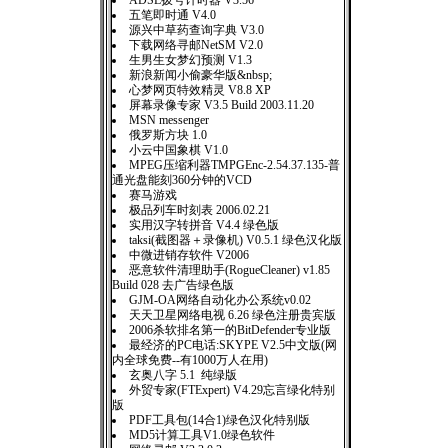
ADSL拨号计时器 V3.56
五笔即时通 V4.0
源兴中草药查询字典 V3.0
下载网络寻邮NetSM V2.0
生男生女梦幻预测 V1.3
新浪新闻小偷豪华版&nbsp;
心梦网页特效精灵 V8.8 XP
屏幕录像专家 V3.5 Build 2003.11.20
MSN messenger
俄罗斯方块 1.0
小云中国象棋 V1.0
MPEG压缩利器TMPGEnc-2.54.37.135-普
通光盘能刻360分钟的VCD
赛马游戏
极品列车时刻表 2006.02.21
实用汉字转拼音 V4.4 绿色版
taksi(截图器＋录像机) V0.5.1 绿色汉化版
中微进销存软件 V2006
恶意软件清理助手(RogueCleaner) v1.85
Build 028 去广告绿色版
GJM-OA网络自动化办公系统v0.02
天天卫星网络电视 6.26 绿色注册贵宾版
2006杀软排名第一的BitDefender专业版
最经济的PC电话:SKYPE V2.5中文版(网
内全球免费--有1000万人在用)
玄奥八字 5.1 纯绿版
外贸专家(FTExpert) V4.29忘言绿化特别
版
PDF工具包(14合1)绿色汉化特别版
MD5计算工具V1.0绿色软件