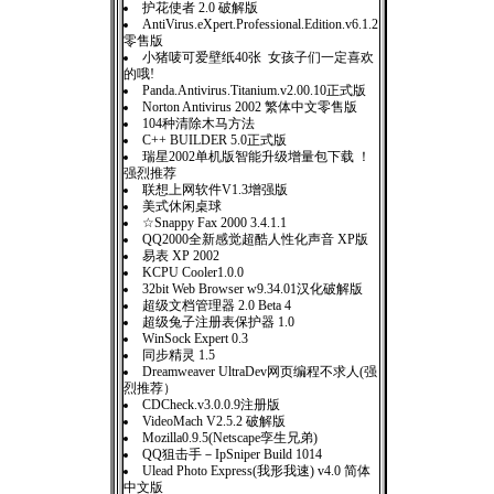
护花使者 2.0 破解版
AntiVirus.eXpert.Professional.Edition.v6.1.2
零售版
小猪唛可爱壁纸40张 女孩子们一定喜欢
的哦!
Panda.Antivirus.Titanium.v2.00.10正式版
Norton Antivirus 2002 繁体中文零售版
104种清除木马方法
C++ BUILDER 5.0正式版
瑞星2002单机版智能升级增量包下载 ！
强烈推荐
联想上网软件V1.3增强版
美式休闲桌球
☆Snappy Fax 2000 3.4.1.1
QQ2000全新感觉超酷人性化声音 XP版
易表 XP 2002
KCPU Cooler1.0.0
32bit Web Browser w9.34.01汉化破解版
超级文档管理器 2.0 Beta 4
超级兔子注册表保护器 1.0
WinSock Expert 0.3
同步精灵 1.5
Dreamweaver UltraDev网页编程不求人(强
烈推荐）
CDCheck.v3.0.0.9注册版
VideoMach V2.5.2 破解版
Mozilla0.9.5(Netscape孪生兄弟)
QQ狙击手－IpSniper Build 1014
Ulead Photo Express(我形我速) v4.0 简体
中文版