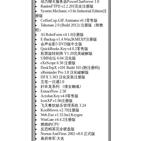
动力聊天服务器PowerChatServer 1.0
RaidenFTPD.v2.2.201完全注册版
System.Mechanic.v3.6e.Industrial.Edition注
册版
CoffeeCup.GIF.Animator.v6.1零售版
Talisman 2.0 (Build 2012) 注册版（附教
程）
AI.RoboForm.v4.1.0注册版
E-Backup.v1.4.Win2KMEXP注册版
会声会影5 DVD版中文版
QuickBooks.Key.v4.0.2零售版
彩票旋转矩阵 V1.20完美破解版
UBB论坛 6.04 汉化版
eXeScope 6.30 注册版
DeskTopX v101 Build 165 (附注册码)
xReminder Pro 3.8 汉化破解版
DFX 5.303 汉化安装注册版
五笔一日通2.0
奸诈龙系列 《倩女幽魂》
ExtractNow 2.50
Acrobat.Key.v4.0零售版
IconXP.v1.0b注册版
飞天餐饮娱乐管理系统 3.24
KoolMoves.v2.70注册版
Web.Exe.v1.33.Incl.Keygen
WinGate.v4.4.2注册版
燃烧的CPU
反恐精英完全硬盘版
Norton AntiVirus 2002 v8.0 正式版
幕府将军:大名