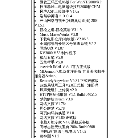
微软王码五笔86版 For WinNT/2000/XP
技压群雄—电脑超级技巧3000招CHM
风声ASP上传组件 V1.0a
浩然学英语２００４
开山网络电视王(雅典奥运直播) 2004
V1.5.1
轻松之道-轻松英语 V3.1.9
Music MasterWorks V3.8
下载电影仓库(袖珍版) V2.06.5
全国邮编与长途区号速查系统 V5.2
网络U盘 V1.07
KV3000 V.53 制作程序
极品五笔 V5.9
五笔帮手 V5.0
ipswitch.IMail Ｖ８.1官方正式版
MDaemon 7.01汉化注册版-世界著名邮件
服务器&nbsp;
RemotelyAnywhere V5.31.正式破解版
超级局域网工具V2.0正式版+ 注册码
风声无组件上传类 v2.0
HTTP网址抓取器 V1.1 Build 040515
梦的解析Dream V3.8
网络文摘 V1.78a
周公解梦 V5.78
网页内码转换通 V1.0
网络文摘 V1.80 正式版
电脑万能专家 V4.6 装机必备版
高考志愿无忧宝典 2004 Build 0608
“明视通”网络可视电话 V1.02
葛神测 V1.5