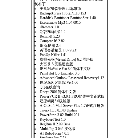
制补丁
美食家餐饮管理2.5标准版
BackupXpress Pro 2.71.18.153
Harddisk Partitioner PartitionStar 1.40
Executeable Mp3 1.04.0915
iBrowser 1.0
QQ密码侦探 1.2
Remind! 5.23
Compare It! 2.82
IE 保护器 2.4
英语会话精灵 1.0 (9.23)
PopUp Killer 1.41
虚拟光驱(Virtual Drive) 6.2 网络版
大富翁 5 完整硬盘版
IBM.ViaVoice.Pro.8.0简体中文版
PalmPilot OS Emulator 3.3
Advanced Outlook Password Recovery1.12
世纪鸟闪客影院 Ver1.00
QQ在线查询
Dr.eye 2001简体中文版
PowerVCR II v3.0.1 PRO简体中文正式版
还原精灵5.0破解版
ArGoSoft Mail Server Plus 1.7正式注册版
Tweak IE 3.0.148 Update
PowerStrip 3.02 Build 201
KeyboardTest 1.0
RegRun II 2.99 Beta
Multi-Tag 3.0b2 汉化版
AI RoboForm 4.0.1