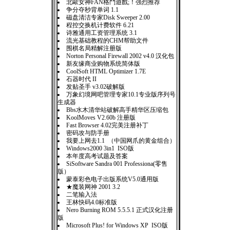
北歐女神FAN格鬥遊戲;！强烈推荐
争分夺秒背单词 1.1
磁盘清洁专家Disk Sweeper 2.00
程控交换机计费软件 6.21
诗雅通用工资管理系统 3.1
流光基础教程的CHM帮助文件
围棋名局精解注册版
Norton Personal Firewall 2002 v4.0 汉化包
新友缘商业购物系统简体版
CoolSoft HTML Optimizer 1.7E
石器时代 II
发贴圣手 v3.02破解版
万象幻境网吧管理专家10.1专业版序列号
生成器
Bbs水木清华站破解高手精华区压缩包
KoolMoves V2.60b 注册版
Fast Browser 4.02完美注册补丁
密码攻与防手册
我要上网去1.1 （中国网爪的黄金组合）
Windows2000 3in1 ISO版
本年度高考试题及答案
SiSoftware Sandra 001 Professiona(零售
版）
蒙泰彩色电子出版系统V5.0通用版
★魔装网神 2001 3.2
二笔输入法
王林快码4.0标准版
Nero Burning ROM 5.5.5.1 正式汉化注册
版
Microsoft Plus! for Windows XP ISO版