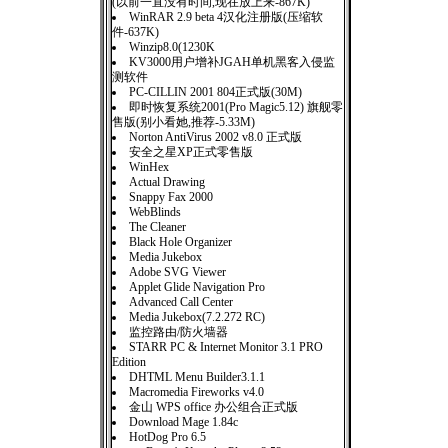
(以前一直没有时间,现在放上来-867K)
WinRAR 2.9 beta 4汉化注册版(压缩软
件-637K)
Winzip8.0(1230K
KV3000用户增补JGAH单机黑客入侵监
测软件
PC-CILLIN 2001 804正式版(30M)
即时恢复系统2001(Pro Magic5.12) 旗舰零
售版(别小看她,推荐-5.33M)
Norton AntiVirus 2002 v8.0 正式版
安全之星XP正式零售版
WinHex
Actual Drawing
Snappy Fax 2000
WebBlinds
The Cleaner
Black Hole Organizer
Media Jukebox
Adobe SVG Viewer
Applet Glide Navigation Pro
Advanced Call Center
Media Jukebox(7.2.272 RC)
监控路由/防火墙器
STARR PC & Internet Monitor 3.1 PRO
Edition
DHTML Menu Builder3.1.1
Macromedia Fireworks v4.0
金山 WPS office 办公组合正式版
Download Mage 1.84c
HotDog Pro 6.5