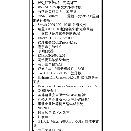
WS_FTP Pro 7.1 完美补丁
WinRAR 2.9 中文大小字体版
电话录音精灵 3.11国庆版
MSN Explorer 7.0 最新（比win XP里自
带的还要新）
Serials 2000 2001.10.01 升级文件
瑞星2002 13.08版(密钥制作程序同前)
微软认证考试全攻略教程
RaidenFTPD 2.2 Build 181
代理服务器CCProxy 4.19g
隐形杀手Ver1.0
QQ群发器
EXPLOR2000 2.51
网站密码破解&nbsp;
韦小宝奉旨泡妞
证券之星”行情分析软件 1.3.06
CuteFTP Pro v2.0 Beta 注册版
Ultimate.ZIP.Cracker.v6.5.5.0 汉化破解完
美版
Download Aquatica Waterworlds ver3.5
QQ隐身杀手
美萍电脑安全卫士V8.45破解版!
办公之星企业版.v3.0(注册破解版)
服装企业计算机网络集成系统
GENIS2000
摇滚歌星 DIVX 版本
铁拳III
NTI CD-Maker 2000 Pro v5015 简体中文
版
方正文合1.01版