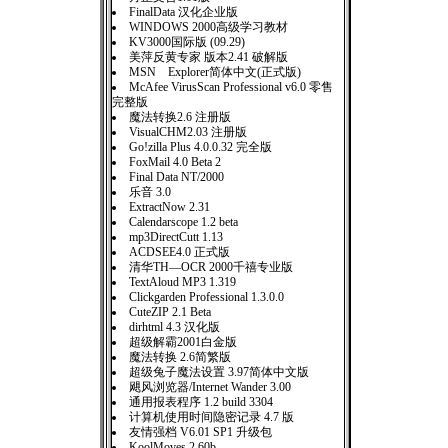
FinalData 汉化企业版
WINDOWS 2000高级学习教材
KV3000国际版 (09.29)
美萍反黄专家 版本2.41 破解版
MSN Explorer简体中文(正式版)
McAfee VirusScan Professional v6.0 零售
完整版
魔法转换2.6 注册版
VisualCHM2.03 注册版
Go!zilla Plus 4.0.0.32 完全版
FoxMail 4.0 Beta 2
Final Data NT/2000
乐音 3.0
ExtractNow 2.31
Calendarscope 1.2 beta
mp3DirectCutt 1.13
ACDSEE4.0 正式版
清华TH—OCR 2000千禧专业版
TextAloud MP3 1.319
Clickgarden Professional 1.3.0.0
CuteZIP 2.1 Beta
dirhtml 4.3 汉化版
超级解霸2001白金版
魔法转换 2.6简繁版
超级兔子魔法设置 3.97简体中文版
飓风浏览器/Internet Wander 3.00
通用报表程序 1.2 build 3304
计算机使用时间隐密记录 4.7 版
友情强档 V6.01 SP1 升级包
KoolMoves 2.60b