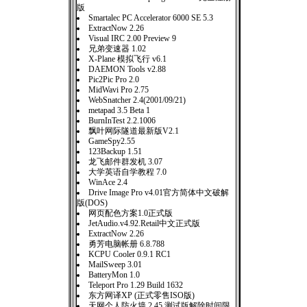
版
Smartalec PC Accelerator 6000 SE 5.3
ExtractNow 2.26
Visual IRC 2.00 Preview 9
兄弟变速器 1.02
X-Plane 模拟飞行 v6.1
DAEMON Tools v2.88
Pic2Pic Pro 2.0
MidWavi Pro 2.75
WebSnatcher 2.4(2001/09/21)
metapad 3.5 Beta 1
BurnInTest 2.2.1006
飘叶网际隧道最新版V2.1
GameSpy2.55
123Backup 1.51
龙飞邮件群发机 3.07
大学英语自学教程 7.0
WinAce 2.4
Drive Image Pro v4.01官方简体中文破解
版(DOS)
网页配色方案1.0正式版
JetAudio.v4.92.Retail中文正式版
ExtractNow 2.26
勇芳电脑帐册 6.8.788
KCPU Cooler 0.9.1 RC1
MailSweep 3.01
BatteryMon 1.0
Teleport Pro 1.29 Build 1632
东方网译XP (正式零售ISO版)
天网个人防火墙 2.45 测试版解除时间限