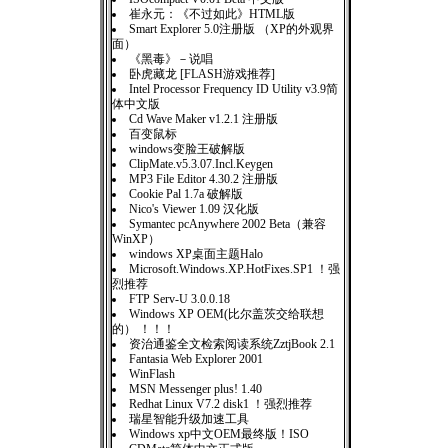
崔永元：《不过如此》HTML版
Smart Explorer 5.0注册版 （XP的外观界
面）
《黑毒》－说唱
卧虎藏龙 [FLASH游戏推荐]
Intel Processor Frequency ID Utility v3.9简
体中文版
Cd Wave Maker v1.2.1 注册版
百变鼠标
windows变脸王破解版
ClipMate.v5.3.07.Incl.Keygen
MP3 File Editor 4.30.2 注册版
Cookie Pal 1.7a 破解版
Nico's Viewer 1.09 汉化版
Symantec pcAnywhere 2002 Beta（兼容
WinXP）
windows XP桌面主题Halo
Microsoft.Windows.XP.HotFixes.SP1 ！强
烈推荐
FTP Serv-U 3.0.0.18
Windows XP OEM(比尔盖茨交给联想
的） ！！！
资治通鉴全文检索阅读系统ZztjBook 2.1
Fantasia Web Explorer 2001
WinFlash
MSN Messenger plus! 1.40
Redhat Linux V7.2 disk1 ！强烈推荐
瑞星智能升级加速工具
Windows xp中文OEM最终版！ISO