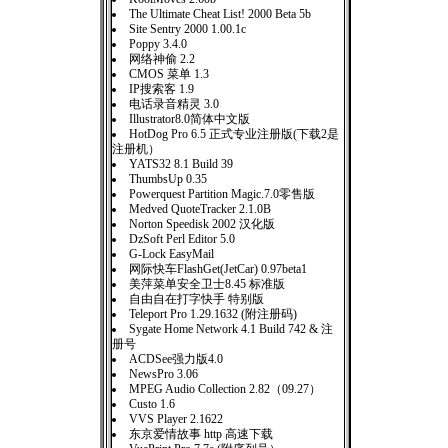
The Ultimate Cheat List! 2000 Beta 5b
Site Sentry 2000 1.00.1c
Poppy 3.4.0
网络神偷 2.2
CMOS 菜单 1.3
IP搜索客 1.9
电话录音精灵 3.0
Illustrator8.0简体中文版
HotDog Pro 6.5 正式专业注册版(下载2是
注册机）
YATS32 8.1 Build 39
ThumbsUp 0.35
Powerquest Partition Magic.7.0零售版
Medved QuoteTracker 2.1.0B
Norton Speedisk 2002 汉化版
DzSoft Perl Editor 5.0
G-Lock EasyMail
网际快车FlashGet(JetCar) 0.97beta1
美萍菜单安全卫士8.45 标准版
自由自在打字快手 特别版
Teleport Pro 1.29.1632 (附注册码)
Sygate Home Network 4.1 Build 742 & 注
册号
ACDSee强力版4.0
NewsPro 3.06
MPEG Audio Collection 2.82（09.27）
Custo 1.6
VVS Player 2.1622
东京爱情故事 http 高速下载