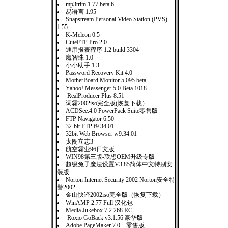
mp3trim 1.77 beta 6
易语言 1.95
Snapstream Personal Video Station (PVS)
1.55
K-Meleon 0.5
CuteFTP Pro 2.0
通用报表程序 1.2 build 3304
魔智珠 1.0
小小助手 1.3
Password Recovery Kit 4.0
MotherBoard Monitor 5.095 beta
Yahoo! Messenger 5.0 Beta 1018
RealProducer Plus 8.51
词霸2002iso完全版(恢复下载）
ACDSee.4.0 PowerPack Suite零售版
FTP Navigator 6.50
32-bit FTP f9.34.01
32bit Web Browser w9.34.01
太阁立志3
航空霸业96日文版
WIN98第三版-联想OEM升级专版
超级兔子魔法设置V3.85简体中文特别安
装版
Norton Internet Security 2002 Norton安全特
警2002
金山快译2002iso完全版（恢复下载）
WinAMP 2.77 Full 汉化包
Media Jukebox 7.2.268 RC
Roxio GoBack v3.1.56 豪华版
Adobe PageMaker 7.0 零售版