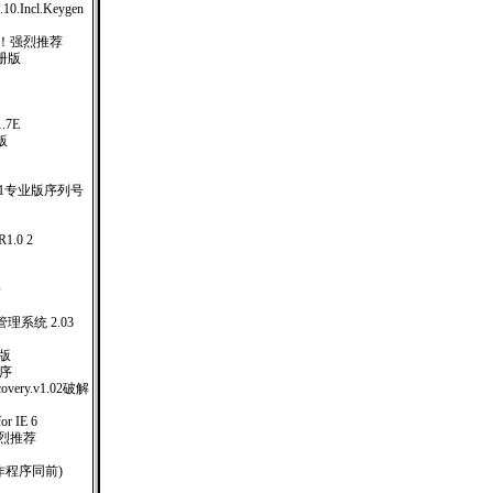
0.10.Incl.Keygen
 ！强烈推荐
册版
）
1.7E
体版
.1专业版序列号
.0 2
版
O
1
系统 2.03
注册版
作程序
covery.v1.02破解
or IE 6
！强烈推荐
制作程序同前)