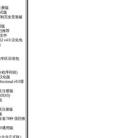
注册版
业正式版
台限制完全安装破
册版
烈推荐
助文件
 2002 v4.0 汉化包
版
精华区压缩包
制作程序同前)
-1 汉化版
ofessional.v9.0零
10中文注册版
oDDiTy
法
57完美注册版
版
套78种 强烈推
.0通用版
SO（企业正式版）