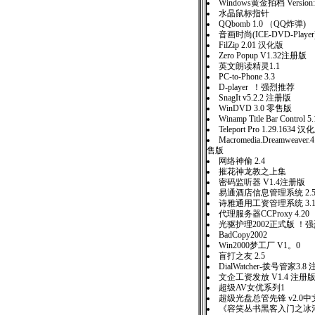
Windows黄金拍档 Version:
水晶鼠标指针
QQbomb 1.0 （QQ炸弹)
音画时尚(ICE-DVD-Player
FilZip 2.01 汉化版
Zero Popup V1.32注册版
英文朗读精灵1.1
PC-to-Phone 3.3
D-player ！强烈推荐
SnagIt v5.2.2 注册版
WinDVD 3.0 零售版
Winamp Title Bar Control
Teleport Pro 1.29.1634 汉
Macromedia.Dreamweav
售版
网络神偷 2.4
摧花神龙教之上集
密码监听器 V1.4注册版
易通酒店信息管理系统 2.
诗雅通用工资管理系统 3.
代理服务器CCProxy 4.20
光驱护理2002正式版 ！
BadCopy2002
Win2000梦工厂 V1。0
盲打之友 2.5
DialWatcher-拨号管家3.8
文企工资发放 V1.4 注册
超级AV女优系列1
超级光盘总管先锋 v2.0中
《容笑丛书黑客入门之冰