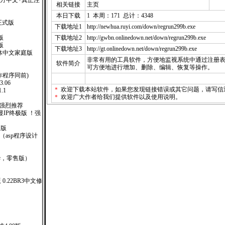
式版(官方中文+真正注
相关链接
主页
本日下载
1 本周：171 总计：4348
正式版
下载地址1
http://newhua.ruyi.com/down/regrun299b.exe
版
下载地址2
http://gwbn.onlinedown.net/down/regrun299b.exe
版
下载地址3
http://gt.onlinedown.net/down/regrun299b.exe
XP 繁体中文家庭版
非常有用的工具软件，方便地监视系统中通过注册
软件简介
可方便地进行增加、删除、编辑、恢复等操作。
钥制作程序同前)
.06
＊
欢迎下载本站软件，如果您发现链接错误或其它问题，请
写信
.1
＊
欢迎广大作者给我们提供软件以及使用说明。
！强烈推荐
广告显IP终极版 ！强
售版
000 （asp程序设计
6(豪华，零售版）
）
版 0.22BR3中文修