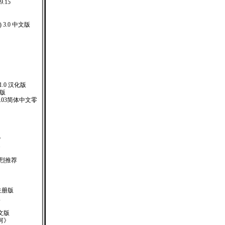
9.15
) 3.0 中文版
 5.1.0 汉化版
化版
er.4.03简体中文零
5
1
强烈推荐
 注册版
版
文版
河》