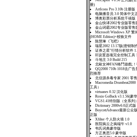
NetCaptor V6.50 正
册)
ArtIcons Pro 3.10b 注册版
电脑播音员 3.0 简体中文
博奥彩票分析系统千禧版
金山快译2002专业版零售
金山词霸2002专业版零售
Microsoft Windows 
(HOME Edition)+校验文件
陈慧琳《飞吧》
瑞星2002 13.17版(密
证券之星”行情分析软件 1.3
IE设置选项完全控制工具 1
斗地主 3.0 Build 215
北歐女神FAN格鬥遊戲;
QQ2000 710b 1018去
烈推荐
北信源杀毒专家 2001 零
Macromedia Drumbeat2
工具）
virtuanes 0.32 汉化版
Roxio GoBack v3.1.5
VGS1.41特别版（全系列
Dictionary 2000v6.0正式版
BoycottAdvance最新公众
正版
Xfilter 个人防火墙 1.0
医院疯云之疯端午 v1.0
韦氏词典豪华版
方正奥思5.0 豪华版