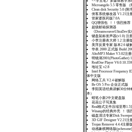
<<学五笔》多媒体教学系统
Microangelo 5.5 零售版
Clean disk Security 5.0 
侠客系统修改器 V1.21注
管家婆医药版7.0A
QQ增强包 ！！强烈推荐
超级邮箱探测器
《DreamweaverUltraD
键盘鼠标发声器(v1.0) 注
小李注册表大师 1.2 注册
美萍反黄专家 版本2.6 破
华表 2000 正式版 Build 200
AltoMP3 Maker V3.02注
明镜湖2001(PhotoGather) 
RealOne Player V6.0.10.359
地址宝 v2.8
Intel Processor Frequency I
体中文版
网络工兵 V2.4 破解版
Be OS 5 Pro 企业正式版
李阳英语经典讲解30分钟
本）
蜡笔小新2中文硬盘版
花花公子写真集
Real格式文件压缩至尊1.
Winanp的经典外壳 ！ 
磁盘清洁专家Disk Sweeper 
3D GIF Designer V2.21
Trojan Remover 4.4.4注册
动感象棋网络版(pchessme)