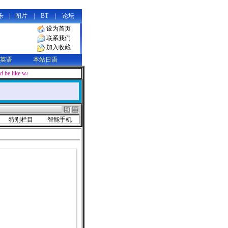
乐
|
图片
|
BT
|
论坛
设为首页
联系我们
加入收藏
英语
本站日语
d be like water, soft and supple in appearance, yet containing limitless power
特别栏目
智能手机