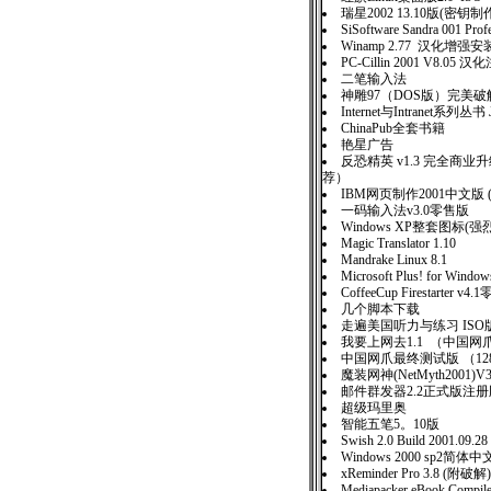
瑞星2002 13.10版(密
SiSoftware Sandra 001 P
Winamp 2.77 汉化增强
PC-Cillin 2001 V8.05 
二笔输入法
神雕97（DOS版）完
Internet与Intranet系列丛
ChinaPub全套书籍
艳星广告
反恐精英 v1.3 完全商
荐）
IBM网页制作2001中文版 
一码输入法v3.0零售版
Windows XP整套图标(强
Magic Translator 1.10
Mandrake Linux 8.1
Microsoft Plus! for Wind
CoffeeCup Firestarter v4
几个脚本下载
走遍美国听力与练习 IS
我要上网去1.1 （中国
中国网爪最终测试版 （12
魔装网神(NetMyth2001
邮件群发器2.2正式版注
超级玛里奥
智能五笔5。10版
Swish 2.0 Build 2001.09.28
Windows 2000 sp2简
xReminder Pro 3.8 (附破解)
Mediapacker eBook Comp