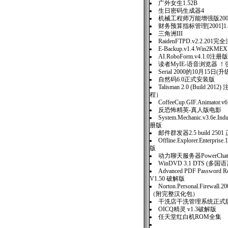
广外女生1.52B
生日密码生成器4
机械工程师万能增强版20
财务预算指标管理[2001]1
三角洲III
RaidenFTPD.v2.2.201
E-Backup.v1.4.Win2K
AI.RoboForm.v4.1.0注册版
读者MyIE-语音浏览器 
Serial 2000的10月15
自然码6.0正式安装版
Talisman 2.0 (Build 20
程）
CoffeeCup.GIF.Animator
反恐怖精英-真人版电影
System.Mechanic.v3.6e.Indu
册版
邮件群发器2.5 build 25
Offline.Explorer.Enterpris
版
动力聊天服务器PowerChatSer
WinDVD 3.1 DTS (
Advanced PDF Password Re
V1.50 破解版
Norton.Personal.Firewall
（附完整汉化包）
干洗店干洗管理系统正式版 
OICQ精灵 v1.3破解版
任天堂红白机ROM全集