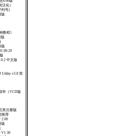
4.00版
 （附汉化）
(附序列号)
册版
ev实例教程》
册版
版
解版
1.09.29
册版
1.0.2 中文版
D Utility v3.8 简
精华（VCD版
5完美注册版
强烈推荐
2.00
注册版
版
 V1.30