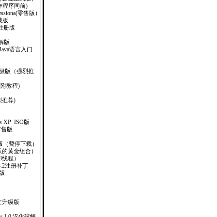
钥制作程序同前)
rofessiona(零售版）
安装版
汉化注册版
美破解版
书 Java语言入门
业升级版（强烈推
(附教程)
烈推荐)
ows XP ISO版
.1零售版
O版（暂停下载）
网爪的黄金组合）
8线程）
)V3.2注册补丁
册版
体中文升级版
iler 1.0 汉化破解