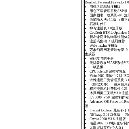
Deerfield.Personal.Firewall.v1.
围棋名局精解注册版
用心下载管理系统ASP版
国家图书下载系统v0.8 注
两笔输入法v4.1版 （修正
石器时代 II
神奇注册表 1.0注册版
CoolSoft HTML Optimizer 
新友缘商业购物系统简
注册码集锦 ！强烈推荐
WebSnatcher注册版
万象幻境网吧管理专家10
生成器
密码攻与防手册
无忧音乐在线ASP系统VER1
一级恐惧
CPU Idle 5.8 完整零售
Visio 2002 简体中文版 IS
诗雅通用工资管理系统 3.
《数据大师》—通用信息管理
程控交换机计费软件 6.21
沐风网页三叉戟V3.0 
KV3000_V.50_完整制
Advanced.OE.Password.Re
版
Internet Explorer 最新补丁 f
NETxray 3.01 汉化版 
Crypto 2000 V3.6 注册版
瑞星2002 13.19版(密钥
无限游戏存档(个人版)