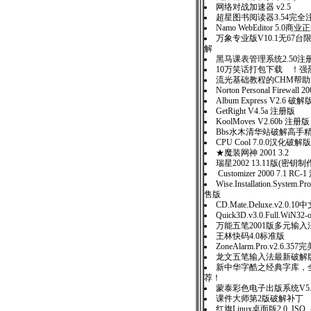
网络对战加速器 v2.5
超星图书阅读器3.54完全
Namo WebEditor 5.0商
万象专业版V10.1无67
解
黑马课表管理系统2.50注
10万笑话打包下载 ！强
流光基础教程的CHM帮
Norton Personal Firewall
Album Express V2.6 破解
GetRight V4.5a 注册版
KoolMoves V2.60b 注册版
Bbs水木清华站破解高手
CPU Cool 7.0.0汉化破解版
★魔装网神 2001 3.2
瑞星2002 13.11版(密钥
Customizer 2000 7.1 RC
Wise.Installation.System.Pr
售版
CD.Mate.Deluxe.v2.0.
Quick3D.v3.0.Full.WiN32-
万能五笔2001版多元输入
王林快码4.0标准版
ZoneAlarm.Pro.v2.6.3
龙文五笔输入法最新破解
新中华字酷之经典字库，全
荐！
蒙泰彩色电子出版系统V5
课件大师第2版破解补丁
红旗Linux桌面版2.0 I