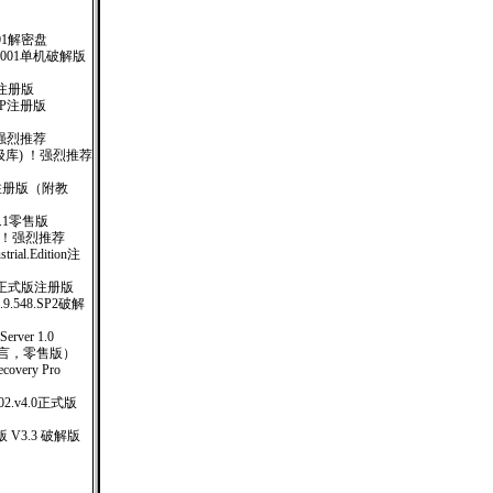
01解密盘
.001单机破解版
完全注册版
MEXP注册版
！强烈推荐
日(升级库) ！强烈推荐
12) 注册版（附教
.v6.1零售版
 ！强烈推荐
strial.Edition注
01 正式版注册版
e.1.9.548.SP2破解
ver 1.0
多国语言，零售版）
covery Pro
.2002.v4.0正式版
V3.3 破解版