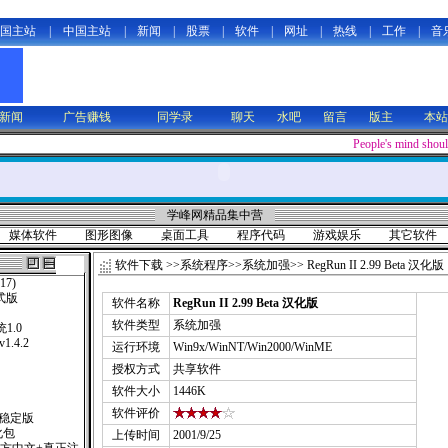
国主站
|
中国主站
|
新闻
|
股票
|
软件
|
网址
|
热线
|
工作
|
音
新闻
广告赚钱
同学录
聊天
水吧
留言
版主
本站
People's mind shoul
学峰网精品集中营
媒体软件
图形图像
桌面工具
程序代码
游戏娱乐
其它软件
软件下载
>>
系统程序
>>
系统加强
>> RegRun II 2.99 Beta 汉化版
117)
式版
软件名称
RegRun II 2.99 Beta 汉化版
软件类型
系统加强
1.0
 v1.4.2
运行环境
Win9x/WinNT/Win2000/WinME
授权方式
共享软件
软件大小
1446K
软件评价
0稳定版
汉化包
上传时间
2001/9/25