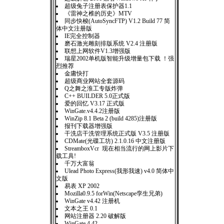
超级兔子注册表保护器1.1
《雷神之椎的历史》MTV
同步快梭(AutoSyncFTP) V1.2 Build 77 简
体中文注册版
IE完全控制器
磨石激光雕刻排版系统 V2.4 注册版
联想上网软件V1.3增强版
瑞星2002单机版智能升级增量包下载 ！强
烈推荐
金庸快打
超级商业网站全套源码
Q之舞之淮工专版炸弹
C++ BUILDER 5.0正式版
爱的回忆 V3.17 正式版
WinGate.v4.4.2注册版
WinZip 8.1 Beta 2 (build 4285)注册版
报刊下载器增强版
干洗店干洗管理系统正式版 V3.5 注册版
CDMate(光碟工坊) 2.1.0.16 中文注册版
StreamboxVcr 现在相当流行的网上影片下
载工具!
千万大富翁
Ulead Photo Express(我形我速) v4.0 简体中
文版
易表 XP 2002
Mozilla0.9.5 forWin(Netscape孪生兄弟)
WinGate v4.42 注册机
文本之王 0.1
网站注册器 2.20 破解版
WinGate 4.42