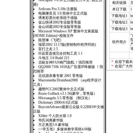
NetCaptor V6.50 正式版(官方中文+真正注
相关链接
册)
ArtIcons Pro 3.10b 注册版
本日下载
1
电脑播音员 3.0 简体中文正式版
下载地址1
h
博奥彩票分析系统千禧版
金山快译2002专业版零售版
下载地址2
h
金山词霸2002专业版零售版
下载地址3
h
Microsoft Windows XP 繁体中文家庭版
(HOME Edition)+校验文件
陈慧琳《飞吧》
软件简介
瑞星2002 13.17版(密钥制作程序同前)
盲打之友 2.5
IE设置选项完全控制工具 1.1
斗地主 3.0 Build 215
＊
欢迎下载本
北歐女神FAN格鬥遊戲;！强烈推荐
＊
欢迎广大作
QQ2000 710b 1018去广告显IP终极版 ！强
烈推荐
北信源杀毒专家 2001 零售版
Macromedia Drumbeat2000 （asp程序设计
工具）
趨勢PCC2002繁体中文正式版
Roxio GoBack v3.1.56(豪华，零售版）
Microangelo 5.5 零售版 （附汉化）
Dictionary 2000v6.0正式版
BoycottAdvance最新公众版 0.22BR3中文修
正版
Xfilter 个人防火墙 1.0
韦氏词典豪华版
方正奥思5.0 豪华版
<<学五笔》多媒体教学系统4.00版