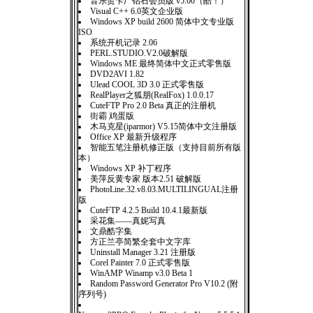
音乐贺卡厂钻石会员版 v5.00（酷！）
Visual C++ 6.0英文企业版
Windows XP build 2600 简体中文专业版
ISO
系统开机记录 2.06
PERL.STUDIO.V2.0破解版
Windows ME 最终简体中文正式零售版
DVD2AVI 1.82
Ulead COOL 3D 3.0 正式零售版
RealPlayer之狐朋(RealFox) 1.0.0.17
CuteFTP Pro 2.0 Beta 真正的注册机
街霸 鸡蛋版
木马克星(iparmor) V5.15简体中文注册版
Office XP 最新升级程序
智能五笔注册机修正版（支持目前所有版
本）
Windows XP 补丁程序
美萍反黄专家 版本2.51 破解版
PhotoLine.32.v8.03.MULTILINGUAL注册
版
CuteFTP 4.2.5 Build 10.4.1最新版
采花集——真妮写真
文鼎酷字集
方正兰亭简繁全套中文字库
Uninstall Manager 3.21 注册版
Corel Painter 7.0 正式零售版
WinAMP Winamp v3.0 Beta 1
Random Password Generator Pro V10.2 (附
序列号)