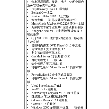
金友通用酒店、餐饮、洗浴、休闲业综合
业务管理系统III正式版
EasyRecovery Pro 5.11 零售版
Borland C++ 5.02
Norton Utilities 2002 6.1正式版
造价大师－《江苏安装概预算软件》
MusicMatch Jukebox 6.00.2229 简体中文版
万象网管专家专业版10.1完全破解安装版
Amiglobe 2001 v1.0.0 世界地图 破解版 ！
强烈推荐
QQ 2000 710B 去广告-浏览器显IP版小鱼
儿改良版
音画时尚(ICE-DVD-Player) 3.10 中文版
诗雅通用工资管理系统 3.2
龙文智能拼音五笔 2.53
CaisMail Server (才思邮箱) 3.55
网吧管理之王TCP版1.47
集中管理之王TCP版1.45
可视IP电话PC Video Phone 1.0 简体窄带
版
PowerBuilder8.0 企业正式版 ISO
可视IP电话PC Video Phone 1.0 简体宽带
版
Ulead PhotoImpact 7 trial
RenWiz V1.7 注册版
NoteWorthy Composer V1.70.10 注册版
卧虎藏龙 [FLASH游戏推荐]
Cd Wave Maker v1.2.1 注册版
Canasta 4.16 注册版
Windows 2000 sp3简体中文版 ！强烈推