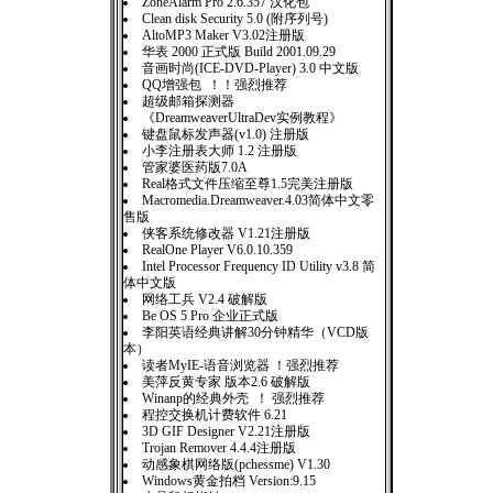
ZoneAlarm Pro 2.6.357 汉化包
Clean disk Security 5.0 (附序列号)
AltoMP3 Maker V3.02注册版
华表 2000 正式版 Build 2001.09.29
音画时尚(ICE-DVD-Player) 3.0 中文版
QQ增强包 ！！强烈推荐
超级邮箱探测器
《DreamweaverUltraDev实例教程》
键盘鼠标发声器(v1.0) 注册版
小李注册表大师 1.2 注册版
管家婆医药版7.0A
Real格式文件压缩至尊1.5完美注册版
Macromedia.Dreamweaver.4.03简体中文零
售版
侠客系统修改器 V1.21注册版
RealOne Player V6.0.10.359
Intel Processor Frequency ID Utility v3.8 简
体中文版
网络工兵 V2.4 破解版
Be OS 5 Pro 企业正式版
李阳英语经典讲解30分钟精华（VCD版
本）
读者MyIE-语音浏览器 ！强烈推荐
美萍反黄专家 版本2.6 破解版
Winanp的经典外壳 ！ 强烈推荐
程控交换机计费软件 6.21
3D GIF Designer V2.21注册版
Trojan Remover 4.4.4注册版
动感象棋网络版(pchessme) V1.30
Windows黄金拍档 Version:9.15