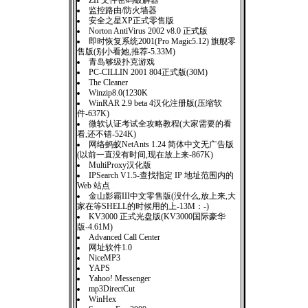
ZIP文件密码破解器
监控路由/防火墙器
安全之星XP正式零售版
Norton AntiVirus 2002 v8.0 正式版
即时恢复系统2001(Pro Magic5.12) 旗舰零
售版(别小看她,推荐-5.33M)
青岛够级扑克游戏
PC-CILLIN 2001 804正式版(30M)
The Cleaner
Winzip8.0(1230K
WinRAR 2.9 beta 4汉化注册版(压缩软
件-637K)
微软认证考试全攻略教程(大家需要的看
看,还不错-524K)
网络蚂蚁NetAnts 1.24 简体中文无广告版
(以前一直没有时间,现在放上来-867K)
MultiProxy汉化版
IPSearch V1.5-查找指定 IP 地址范围内的
Web 站点
金山影霸III中文零售版(没什么,放上来,大
家在等SHELL的时候用的上-13M：-)
KV3000 正式光盘版(KV3000国际豪华
版-4.61M)
Advanced Call Center
网址软件1.0
NiceMP3
YAPS
Yahoo! Messenger
mp3DirectCut
WinHex