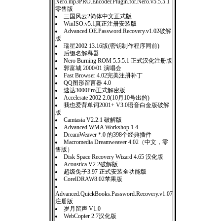
Nero.mp3PRO.Encoder.Plugin.for.Nero.v5.5.5.1
零售版
三国风云2简体中文正式版
WinISO.v5.1真正注册安装版
Advanced.OE.Password.Recovery.v1.02破解
版
瑞星2002 13.16版(密钥制作程序同前)
后缀名解释器
Nero Burning ROM 5.5.5.1 正式汉化注册版
郭富城 2000/01 演唱会
Fast Browser 4.02完美注册补丁
QQ图形留言器 4.0
速达3000Pro正式解密版
Accelerate 2002 2.0(10月10号出的)
我也爱背单词2001+ V3.0语音白金版破解
版
Camtasia V2.2.1 破解版
Advanced WMA Workshop 1.4
DreamWeaver *.0 的398个经典插件
Macromedia Dreamweaver 4.02（中文，零
售版）
Disk Space Recovery Wizard 4.65 汉化版
Acoustica V2.2破解版
超级兔子3.97 正式安装全功能版
CorelDRAW8.02苹果版
Advanced.QuickBooks.Password.Recovery.v1.07
注册版
岁月留声 V1.0
WebCopier 2.7汉化版