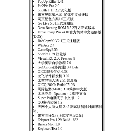
PopUp Killer 1.41
Pic2Pic Pro 2.0
Shuttle FTP 2.2 汉化版
东方光驱魔术师 简体中文修正版
网页配色方案1.0正式版
Go Live 5.01正式注册版
Nero Burning ROM 5.5.2官方正式版本
Drive Image Pro v4.01官方简体中文破解版
(DOS)
BadCopy99 V2.1正式注册版
WinAce 2.4
GameSpy2.55
Snes9x 1.39 汉化版
Visual IRC 2.00 Preview 9
大学英语自学教程 7.0
Go!Across(路路通) 3.4 Beta
OICQ聊天伴侣 6.38
龙飞邮件群发机 3.07
太空码输入法 2.51 普及版
OICQ 2000b Build 0710B
网际畅游(MyIE) 3.01简体中文版
木马克星（iparmor）5.03中文版
Super Pi电脑高手中文版 1.2
QQ密码侦探 1.2
天网个人防火墙 2.45 测试版解除时间限制
补丁
东方网译XP (正式零售ISO版)
Teleport Pro 1.29 Build 1632
BatteryMon 1.0
KeyboardTest 1.0