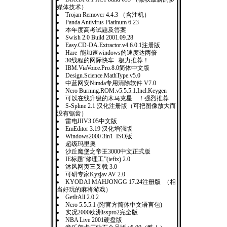
媒体技术）
Trojan Remover 4.4.3 （含注机）
Panda Antivirus Platinum 6.23
本年度高考试题及答案
Swish 2.0 Build 2001.09.28
Easy.CD-DA.Extractor.v4.6.0.1注册版
Hare 能加速windows的速度达两倍
30线程的网际快车 极力推荐！
IBM.ViaVoice.Pro.8.0简体中文版
Design.Science.MathType.v5.0
中蓝网安Nimda专用清除软件 V7.0
Nero Burning.ROM.v5.5.5.1.Incl.Keygen
可以在线升级的木马克星 ！强烈推荐
S-Spline 2.1 汉化注册版（可把图像放大而
没有锯齿）
雷电IIIV3.05中文版
EmEditor 3.19 汉化增强版
Windows2000 3in1 ISO版
超级玛里奥
沙丘魔堡之帝王3000中文正式版
IE标题“修理工”(iefix) 2.0
沐风网页三叉戟 3.0
可研专家Kyzjav AV 2.0
KYODAI MAHJONGG 17.24注册版 （相
当好玩的麻将游戏）
GetItAll 2.0.2
Nero 5.5.5.1 (附官方简体中文语言包)
实况2000欧洲isspro2完全版
NBA Live 2001硬盘版