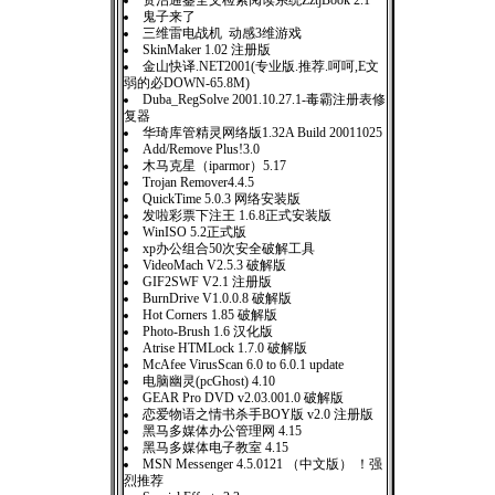
资治通鉴全文检索阅读系统ZztjBook 2.1
鬼子来了
三维雷电战机 动感3维游戏
SkinMaker 1.02 注册版
金山快译.NET2001(专业版.推荐.呵呵,E文
弱的必DOWN-65.8M)
Duba_RegSolve 2001.10.27.1-毒霸注册表修
复器
华琦库管精灵网络版1.32A Build 20011025
Add/Remove Plus!3.0
木马克星（iparmor）5.17
Trojan Remover4.4.5
QuickTime 5.0.3 网络安装版
发啦彩票下注王 1.6.8正式安装版
WinISO 5.2正式版
xp办公组合50次安全破解工具
VideoMach V2.5.3 破解版
GIF2SWF V2.1 注册版
BurnDrive V1.0.0.8 破解版
Hot Corners 1.85 破解版
Photo-Brush 1.6 汉化版
Atrise HTMLock 1.7.0 破解版
McAfee VirusScan 6.0 to 6.0.1 update
电脑幽灵(pcGhost) 4.10
GEAR Pro DVD v2.03.001.0 破解版
恋爱物语之情书杀手BOY版 v2.0 注册版
黑马多媒体办公管理网 4.15
黑马多媒体电子教室 4.15
MSN Messenger 4.5.0121 （中文版） ！强
烈推荐