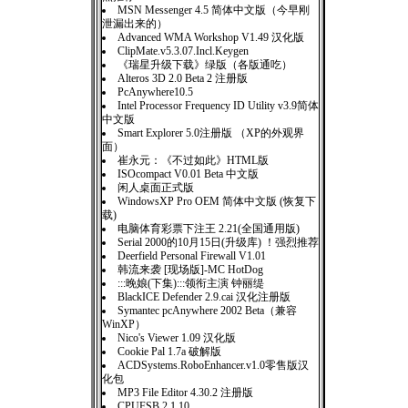
MSN Messenger 4.5 简体中文版（今早刚
泄漏出来的）
Advanced WMA Workshop V1.49 汉化版
ClipMate.v5.3.07.Incl.Keygen
《瑞星升级下载》绿版（各版通吃）
Alteros 3D 2.0 Beta 2 注册版
PcAnywhere10.5
Intel Processor Frequency ID Utility v3.9简体
中文版
Smart Explorer 5.0注册版 （XP的外观界
面）
崔永元：《不过如此》HTML版
ISOcompact V0.01 Beta 中文版
闲人桌面正式版
WindowsXP Pro OEM 简体中文版 (恢复下
载)
电脑体育彩票下注王 2.21(全国通用版)
Serial 2000的10月15日(升级库) ！强烈推荐
Deerfield Personal Firewall V1.01
韩流来袭 [现场版]-MC HotDog
:::晚娘(下集):::领衔主演 钟丽缇
BlackICE Defender 2.9.cai 汉化注册版
Symantec pcAnywhere 2002 Beta（兼容
WinXP）
Nico's Viewer 1.09 汉化版
Cookie Pal 1.7a 破解版
ACDSystems.RoboEnhancer.v1.0零售版汉
化包
MP3 File Editor 4.30.2 注册版
CPUFSB 2.1.10