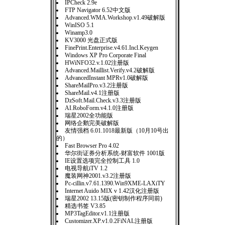
IPCheck 2.9e
FTP Navigator 6.52中文版
Advanced.WMA.Workshop.v1.49破解版
WinISO 5.1
Winamp3.0
KV3000 光盘正式版
FinePrint.Enterprise.v4.61.Incl.Keygen
Windows XP Pro Corporate Final
HWiNFO32.v.1.02注册版
Advanced.Maillist.Verify.v4.2破解版
AdvancedInstant MPRv1.0破解版
ShareMailPro.v3.2注册版
ShareMail.v4.1注册版
DzSoft.Mail.Check.v3.3注册版
AI.RoboForm.v4.1.0注册版
瑞星2002全功能版
网络企鹅完美破解版
友情强档 6.01.1018最新版（10月10号出
的）
Fast Browser Pro 4.02
华尔街证券分析系统-财富软件 1001版
IE设置选项完全控制工具 1.0
电视导航iTV 1.2
魔装网神2001.v3.2注册版
Pc-cillin.v7.61.1390.Win9XME-LAXiTY
Internet Auido MIX v 1.42汉化注册版
瑞星2002 13.15版(密钥制作程序同前)
精选书签 V3.85
MP3TagEditor.v1.1注册版
Customizer.XP.v1.0.2FiNAL注册版