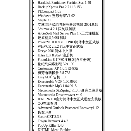
Harddisk Partitioner PartitionStar 1.40
BackupXpress Pro 2.71.18.153
PECompact 1.65
Windows 整形专家V1.02
Maple 3.1
立林网络状态与服务器监视器 2001.9.19
3ds max 4.2.1 限制破解版
ArGoSoft Mail Server Plus 1.7正式注册版
还原精灵5.0破解版
PowerVCR II v3.0.1 PRO简体中文正式版
WinVCR 2.5.2 Plus中文正式版
Dr.eye 2001简体中文版
Ultra Edit 8.20a+ 注册机
PhotoLine 8.1正式注册版(含注册码)
世纪鸟闪客影院 Ver1.00
Customizer XP 1.0.1 汉化版
勇芳电脑帐册 6.8.788
EasyAD广告机 1.0
Executeable VQF 1.00.0920
Executeable Mp3 1.04.0915
Macromedia SiteSpring v1.0 Full 完全注册版
Macromedia Dreamweaver v4.0
IE6.0.2600.0官方简体中文正式硬盘安装版
QQ在线查询
Advanced Outlook Password Recovery1.12
良友3.68
SecureCRT 3.3.3
Trojan Remover 4.4.2
PopUp Killer 1.40
DHTML Menu Builder