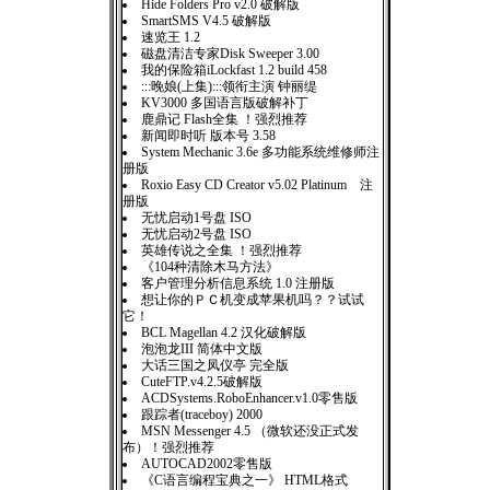
Hide Folders Pro v2.0 破解版
SmartSMS V4.5 破解版
速览王 1.2
磁盘清洁专家Disk Sweeper 3.00
我的保险箱iLockfast 1.2 build 458
:::晚娘(上集):::领衔主演 钟丽缇
KV3000 多国语言版破解补丁
鹿鼎记 Flash全集 ！强烈推荐
新闻即时听 版本号 3.58
System Mechanic 3.6e 多功能系统维修师注
册版
Roxio Easy CD Creator v5.02 Platinum 注
册版
无忧启动1号盘 ISO
无忧启动2号盘 ISO
英雄传说之全集 ！强烈推荐
《104种清除木马方法》
客户管理分析信息系统 1.0 注册版
想让你的ＰＣ机变成苹果机吗？？试试
它！
BCL Magellan 4.2 汉化破解版
泡泡龙III 简体中文版
大话三国之凤仪亭 完全版
CuteFTP.v4.2.5破解版
ACDSystems.RoboEnhancer.v1.0零售版
跟踪者(traceboy) 2000
MSN Messenger 4.5 （微软还没正式发
布）！强烈推荐
AUTOCAD2002零售版
《C语言编程宝典之一》 HTML格式