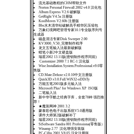
流光基础教程的CHM帮助文件
Norton Personal Firewall 2002 v4.0 汉化包
Album Express V2.6 破解版
GetRight V4.5a 注册版
KoolMoves V2.60b 注册版
Bbs水木清华站破解高手精华区压缩包
万象幻境网吧管理专家10.1专业版序列号
生成器
磁盘清洁专家Disk Sweeper 2.00
KV3000_V.50_完整制作程序
龙文五笔输入法最新破解版
蜡笔小新2中文硬盘版
瑞星2002 13.11版(密钥制作程序同前)
Customizer 2000 7.1 RC-1 汉化版
Wise.Installation.System.Professional.v9.0零
售版
CD.Mate.Deluxe.v2.0.10中文注册版
Quick3D.v3.0.Full.WiN32-oDDiTy
万能五笔2001版多元输入法
Microsoft Plus! for Windows XP ISO版
二笔输入法
新中华字酷之经典字库，全套78种 强烈推
荐！
★魔装网神 2001 3.2
蒙泰彩色电子出版系统V5.0通用版
课件大师第2版破解补丁
瑞星2002 13.10版(密钥制作程序同前)
SiSoftware Sandra 001 Professiona(零售版）
Winamp 2.77 汉化增强安装版
PC-Cillin 2001 V8.05 汉化注册版