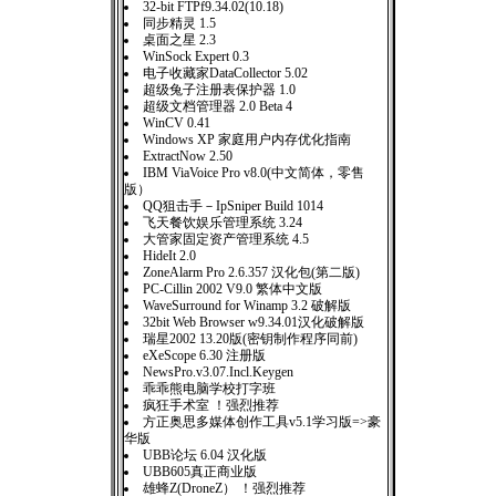
32-bit FTPf9.34.02(10.18)
同步精灵 1.5
桌面之星 2.3
WinSock Expert 0.3
电子收藏家DataCollector 5.02
超级兔子注册表保护器 1.0
超级文档管理器 2.0 Beta 4
WinCV 0.41
Windows XP 家庭用户内存优化指南
ExtractNow 2.50
IBM ViaVoice Pro v8.0(中文简体，零售
版）
QQ狙击手－IpSniper Build 1014
飞天餐饮娱乐管理系统 3.24
大管家固定资产管理系统 4.5
HideIt 2.0
ZoneAlarm Pro 2.6.357 汉化包(第二版)
PC-Cillin 2002 V9.0 繁体中文版
WaveSurround for Winamp 3.2 破解版
32bit Web Browser w9.34.01汉化破解版
瑞星2002 13.20版(密钥制作程序同前)
eXeScope 6.30 注册版
NewsPro.v3.07.Incl.Keygen
乖乖熊电脑学校打字班
疯狂手术室 ！强烈推荐
方正奥思多媒体创作工具v5.1学习版=>豪
华版
UBB论坛 6.04 汉化版
UBB605真正商业版
雄蜂Z(DroneZ） ！强烈推荐