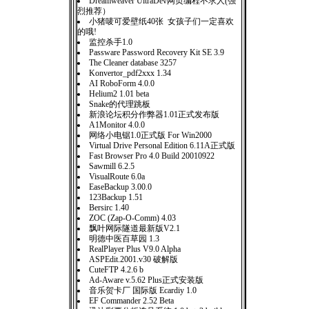
Dreamweaver UltraDev网页编程不求人(强
烈推荐）
小猪唛可爱壁纸40张 女孩子们一定喜欢
的哦!
监控杀手1.0
Passware Password Recovery Kit SE 3.9
The Cleaner database 3257
Konvertor_pdf2xxx 1.34
AI RoboForm 4.0.0
Helium2 1.01 beta
Snake的代理跳板
新浪论坛积分作弊器1.01正式发布版
A1Monitor 4.0.0
网络小电锯1.0正式版 For Win2000
Virtual Drive Personal Edition 6.11A正式版
Fast Browser Pro 4.0 Build 20010922
Sawmill 6.2.5
VisualRoute 6.0a
EaseBackup 3.00.0
123Backup 1.51
Bersirc 1.40
ZOC (Zap-O-Comm) 4.03
飘叶网际隧道最新版V2.1
明德中医百草园 1.3
RealPlayer Plus V9.0 Alpha
ASPEdit.2001.v30 破解版
CuteFTP 4.2.6 b
Ad-Aware v.5.62 Plus正式安装版
音乐贺卡厂 国际版 Ecardiy 1.0
EF Commander 2.52 Beta