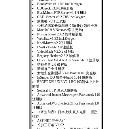
BlindWrite.v1.1.0.0.Incl.Keygen
CDCheck.v3.0.0.9注册版
BlackMoon.FTP.Server.v1.1注册版
CAD.Viewer.v3.2.C85.Incl.keygen
象棋桥 V2.1 正式版
少林足球加长版精彩片断(4段) 强烈推荐
Mozilla0.9.5(Netscape孪生兄弟)
Norton Ghost 2002 简体精装版
Web.Exe.v1.33.Incl.Keygen
KoolMoves.v2.70注册版
LSoft ZDelete 2.0 注册版
VideoMach V2.5.2 破解版
Registry Healer v2.3.2 破解版
Quick Heal X-GEN Anti Virus v6.03 注册版
护花使者 2.0 破解版
新锁屏卫士注册版
女性安全期测试 V4.6 Build 0318 完全版
IpSniper QQ 狙击手build 1014 破解版
REGET.DELUXE.V2.1.RC.103简体中文破
解版
Socks2HTTP.v0.90A破解版
Advanced.Instant.Messengers.Passwordv1.01
注册版
Advanced.WordPerfect.Office.Passwordv1.0
注册版
《寄生前夜》日本上映 真人电影 ！强烈
推荐
ASP.NET 完全入门
长沙三打哈 V1.02