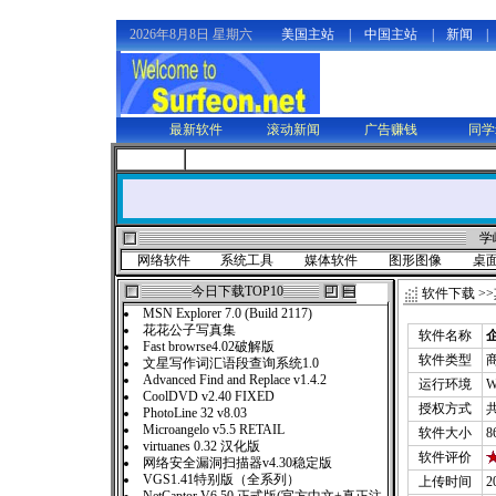
2026年8月8日 星期六
美国主站
|
中国主站
|
新闻
|
最新软件
滚动新闻
广告赚钱
同学
学
网络软件
系统工具
媒体软件
图形图像
桌
今日下载TOP10
软件下载
>>
MSN Explorer 7.0 (Build 2117)
花花公子写真集
软件名称
Fast browrse4.02破解版
软件类型
文星写作词汇语段查询系统1.0
Advanced Find and Replace v1.4.2
运行环境
W
CoolDVD v2.40 FIXED
授权方式
PhotoLine 32 v8.03
Microangelo v5.5 RETAIL
软件大小
8
virtuanes 0.32 汉化版
软件评价
网络安全漏洞扫描器v4.30稳定版
VGS1.41特别版（全系列）
上传时间
2