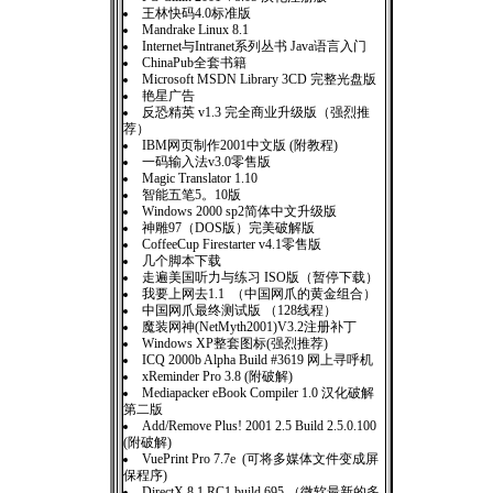
王林快码4.0标准版
Mandrake Linux 8.1
Internet与Intranet系列丛书 Java语言入门
ChinaPub全套书籍
Microsoft MSDN Library 3CD 完整光盘版
艳星广告
反恐精英 v1.3 完全商业升级版（强烈推
荐）
IBM网页制作2001中文版 (附教程)
一码输入法v3.0零售版
Magic Translator 1.10
智能五笔5。10版
Windows 2000 sp2简体中文升级版
神雕97（DOS版）完美破解版
CoffeeCup Firestarter v4.1零售版
几个脚本下载
走遍美国听力与练习 ISO版（暂停下载）
我要上网去1.1 （中国网爪的黄金组合）
中国网爪最终测试版 （128线程）
魔装网神(NetMyth2001)V3.2注册补丁
Windows XP整套图标(强烈推荐)
ICQ 2000b Alpha Build #3619 网上寻呼机
xReminder Pro 3.8 (附破解)
Mediapacker eBook Compiler 1.0 汉化破解
第二版
Add/Remove Plus! 2001 2.5 Build 2.5.0.100
(附破解)
VuePrint Pro 7.7e (可将多媒体文件变成屏
保程序)
DirectX 8.1 RC1 build 695 （微软最新的多