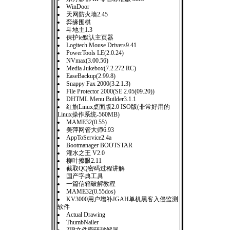
WinDoor
天网防火墙2.45
弈缘围棋
斗地主1.3
保护ie默认主页器
Logitech Mouse Drivers9.41
PowerTools LE(2.0.24)
NVmax(3.00.56)
Media Jukebox(7.2.272 RC)
EaseBackup(2.99.8)
Snappy Fax 2000(3.2.1.3)
File Protector 2000(SE 2.05(09.20))
DHTML Menu Builder3.1.1
红旗Linux桌面版2.0 ISO版(非常好用的
Linux操作系统-560MB)
MAME32(0.55)
美萍网管大师6.93
AppToService2.4a
Bootmanager BOOTSTAR
灌水之王 V2.0
柳叶擦眼2.11
截取QQ密码过程讲解
国产字典工具
一篇信箱破解教程
MAME32(0.55dos)
KV3000用户增补JGAH单机黑客入侵监测
软件
Actual Drawing
ThumbNailer