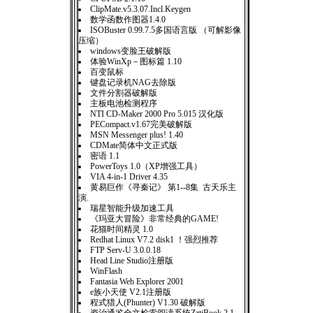
ClipMate.v5.3.07.Incl.Keygen
数学函数作图器1.4.0
ISOBuster 0.99.7.5多国语言版 （可解影像
压缩）
windows变脸王破解版
体验WinXp－图标篇 1.10
百变鼠标
键盘记录机NAG去除版
文件分割器破解版
主板电池检测程序
NTI CD-Maker 2000 Pro 5.015 汉化版
PECompact.v1.67完美破解版
MSN Messenger plus! 1.40
CDMate简体中文正式版
密语 1.1
PowerToys 1.0（XP增强工具）
VIA 4-in-1 Driver 4.35
黄易巨作《寻秦记》 第1--8集 古天乐主
演.
瑞星智能升级加速工具
《玛亚大冒险》非常经典的GAME!
花猫时间精灵 1.0
Redhat Linux V7.2 disk1 ！强烈推荐
FTP Serv-U 3.0.0.18
Head Line Studio注册版
WinFlash
Fantasia Web Explorer 2001
e族小天使 V2.1注册版
程式猎人(Phunter) V1.30 破解版