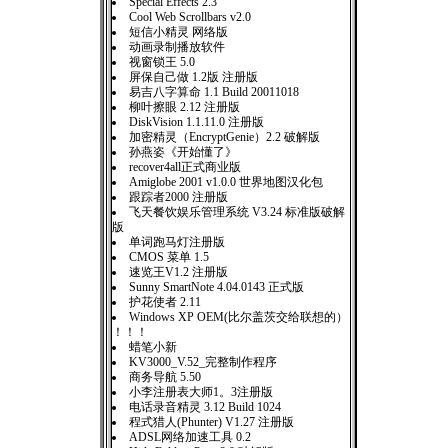
Special Effects 2.3
Cool Web Scrollbars v2.0
短信小精灵 网络版
动画录制播放软件
视窗锁王 5.0
屏保自己做 1.2版 注册版
易吉八字算命 1.1 Build 20011018
柳叶擦眼 2.12 注册版
DiskVision 1.1.11.0 注册版
加密精灵（EncryptGenie）2.2 破解版
孙燕姿《开始懂了》
recover4all正式商业版
Amiglobe 2001 v1.0.0 世界地图汉化包
跟踪者2000 注册版
飞天餐饮娱乐管理系统 V3.24 标准版破解
版
单词跑马灯注册版
CMOS 菜单 1.5
速览王V1.2 注册版
Sunny SmartNote 4.04.0143 正式版
护花使者 2.11
Windows XP OEM(比尔盖茨交给联想的）
！！！
蜡笔小新
KV3000_V.52_完整制作程序
商务导航 5.50
小李注册表大师1。3注册版
电话录音精灵 3.12 Build 1024
程式猎人(Phunter) V1.27 注册版
ADSL网络加速工具 0.2