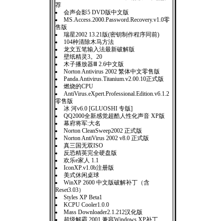
荐
会声会影5 DVD版中文版
MS.Access.2000.Password.Recovery.v1.0零
售版
瑞星2002 13.21版(密钥制作程序同前)
104种清除木马方法
龙文五笔输入法最新破解版
壁纸精灵3。20
木子播放器Ⅲ 2.6中文版
Norton Antivirus 2002 繁体中文零售版
Panda.Antivirus.Titanium.v2.00.10正式版
燃烧的CPU
AntiVirus.eXpert.Professional.Edition.v6.1.2
零售版
冰 河v6.0 [GLUOSHI 专版]
QQ2000全新感觉超酷人性化声音 XP版
幕府将军:大名
Norton CleanSweep2002 正式版
Norton AntiVirus 2002 v8.0 正式版
真三国无双ISO
反恐精英完全硬盘版
欢乐e家人 1.1
IconXP.v1.0b注册版
美式休闲桌球
WinXP 2600 中文版破解补丁（含
Reset3.03）
Styles XP Beta1
KCPU Cooler1.0.0
Mass Downloader2.1.212汉化版
超级解霸 2001 兼容Windows XP补丁