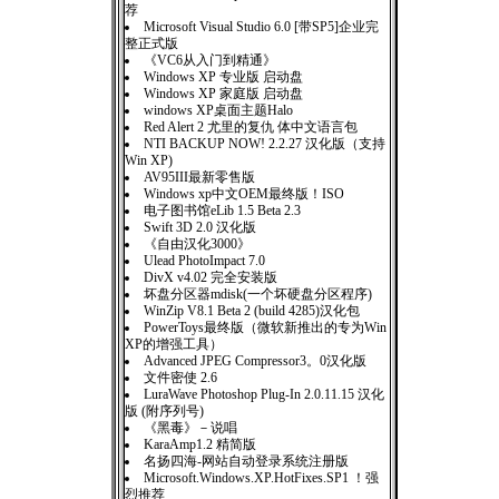
荐
Microsoft Visual Studio 6.0 [带SP5]企业完
整正式版
《VC6从入门到精通》
Windows XP 专业版 启动盘
Windows XP 家庭版 启动盘
windows XP桌面主题Halo
Red Alert 2 尤里的复仇 体中文语言包
NTI BACKUP NOW! 2.2.27 汉化版（支持
Win XP)
AV95III最新零售版
Windows xp中文OEM最终版！ISO
电子图书馆eLib 1.5 Beta 2.3
Swift 3D 2.0 汉化版
《自由汉化3000》
Ulead PhotoImpact 7.0
DivX v4.02 完全安装版
坏盘分区器mdisk(一个坏硬盘分区程序)
WinZip V8.1 Beta 2 (build 4285)汉化包
PowerToys最终版（微软新推出的专为Win
XP的增强工具）
Advanced JPEG Compressor3。0汉化版
文件密使 2.6
LuraWave Photoshop Plug-In 2.0.11.15 汉化
版 (附序列号)
《黑毒》－说唱
KaraAmp1.2 精简版
名扬四海-网站自动登录系统注册版
Microsoft.Windows.XP.HotFixes.SP1 ！强
烈推荐