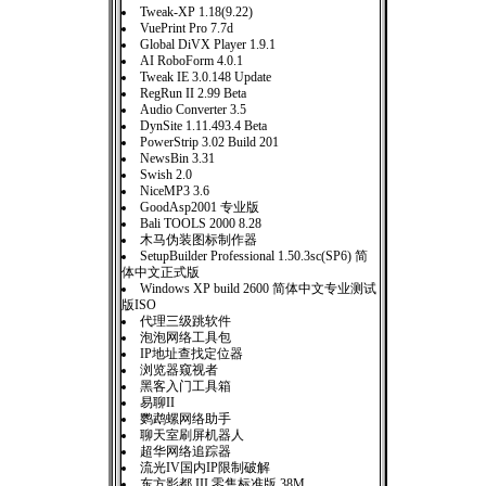
Tweak-XP 1.18(9.22)
VuePrint Pro 7.7d
Global DiVX Player 1.9.1
AI RoboForm 4.0.1
Tweak IE 3.0.148 Update
RegRun II 2.99 Beta
Audio Converter 3.5
DynSite 1.11.493.4 Beta
PowerStrip 3.02 Build 201
NewsBin 3.31
Swish 2.0
NiceMP3 3.6
GoodAsp2001 专业版
Bali TOOLS 2000 8.28
木马伪装图标制作器
SetupBuilder Professional 1.50.3sc(SP6) 简
体中文正式版
Windows XP build 2600 简体中文专业测试
版ISO
代理三级跳软件
泡泡网络工具包
IP地址查找定位器
浏览器窥视者
黑客入门工具箱
易聊II
鹦鹉螺网络助手
聊天室刷屏机器人
超华网络追踪器
流光IV国内IP限制破解
东方影都 III 零售标准版 38M