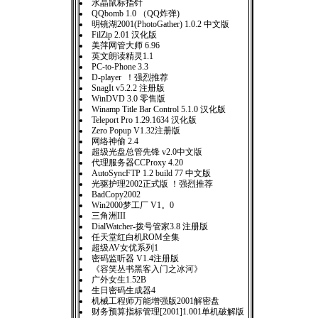
水晶鼠标指针
QQbomb 1.0 （QQ炸弹)
明镜湖2001(PhotoGather) 1.0.2 中文版
FilZip 2.01 汉化版
美萍网管大师 6.96
英文朗读精灵1.1
PC-to-Phone 3.3
D-player ！强烈推荐
SnagIt v5.2.2 注册版
WinDVD 3.0 零售版
Winamp Title Bar Control 5.1.0 汉化版
Teleport Pro 1.29.1634 汉化版
Zero Popup V1.32注册版
网络神偷 2.4
超级光盘总管先锋 v2.0中文版
代理服务器CCProxy 4.20
AutoSyncFTP 1.2 build 77 中文版
光驱护理2002正式版 ！强烈推荐
BadCopy2002
Win2000梦工厂 V1。0
三角洲III
DialWatcher-拨号管家3.8 注册版
任天堂红白机ROM全集
超级AV女优系列1
密码监听器 V1.4注册版
《容笑丛书黑客入门之冰河》
广外女生1.52B
生日密码生成器4
机械工程师万能增强版2001解密盘
财务预算指标管理[2001]1.001单机破解版