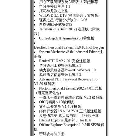
用心下载管理系统ASP版 ！强烈推荐
争分夺秒背单词 1.1
摧花神龙教之上集
WinDVD 3.1 DTS (多国语言，零售版）
证券之星”行情分析软件 1.3.06
自然码6.0正式安装版
Talisman 2.0 (Build 2012) 注册版（附教
程）
CoffeeCup.GIF.Animator.v6.1零售版
Deerfield.Personal.Firewall.v1.0.10.Incl.Keygen
System.Mechanic.v3.6e.Industrial.Edition注
册版
RaidenFTPD.v2.2.201完全注册版
诗雅通用工资管理系统 3.1
动力聊天服务器PowerChatServer 1.0
易通酒店信息管理系统 2.5
Advanced PDF Password Recovery Pro
V1.50 破解版
Norton.Personal.Firewall.2002.v4.0正式版
（附完整汉化包）
干洗店干洗管理系统正式版 V3.3 破解版
OICQ精灵 v1.3破解版
文企工资发放 V1.4 注册版
邮件群发器2.5 build 2501 正式版注册版
反恐怖精英-真人版电影 ！强烈推荐
Internet Explorer 最新补丁 for IE 6
Offline.Explorer.Enterprise.1.9.548.SP2破解
版
密码攻与防手册