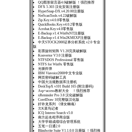
QQ图形留言器4.0破解版 ！强烈推荐
DFX 5.303 汉化安装注册版
HyperSnap-DX.v4.20.00注册版
NetScanTools.v4.22破解版
Zip.Key.v4.0.8零售版
QuickBooks.Key.v4.0.2零售版
Acrobat.Key.v4.0零售版
E-Backup.v1.4.Win9xNT注册版
E-Backup.v1.4.Win2KMEXP注册版
中天STOCK2000证券分析系统 v2.0 专业
版
彩票旋转矩阵 V1.20完美破解版
Konvertor V3.0 注册版
NTFSDOS Professional 零售版
NTFS for Win9x 零售版
光驱炸弹
IBM Viavoice2000中文专业版
网页密码破解工具
中国大法规数据库注册机
DeskTopX v101 Build 165 (附注册码)
Asp+access教材大全 ！强烈推荐
xReminder Pro 3.8 汉化破解版
CorelDraw 10完整版汉化版
奸诈龙系列 《倩女幽魂》
欠K菜鸟记者
ICQ Interest Search v5.0
南方起名程序商业版
大学学籍成绩综合管理系统
五笔一日通2.0
Blindwrite Suite V1.1.0.0 注册版 ！强烈推