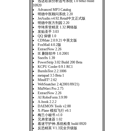
迅达彩票分析选号系统 1.0 beta3 build
10920
Advanced MP3 Catalog
明德中医顾问系统 2.20
JetAudio.v4.92.Retail中文正式版
明德中医方剂园 2.20
华琦库管精灵 1.32 网络版
发贴圣手 3.03
QQ 保镖 1.0
CDMate 2.0.9.21 中英文版
FoxMail 4.0.2版
ExtractNow 2.26
IE 删除软件 1.0.2001
Snes9x 1.39
PowerStrip 3.02 Build 200 Beta
KCPU Cooler 0.9.1 RC1
BurnInTest 2.2.1006
metapad 3.5 Beta 1
MindIT! 2.62
WebSnatcher 2.4(2001/09/21)
MidWavi Pro 2.75
ExtractNow 2.26
AI RoboForm 3.9.99
A-book 2.2.2
DAEMON Tools v2.88
X-Plane 模拟飞行 v6.1
梅兰小秘书 v1.0
兄弟变速器 1.02
着迷守护神-系统检查 build 0920
反恐精英 V1.3完全升级版