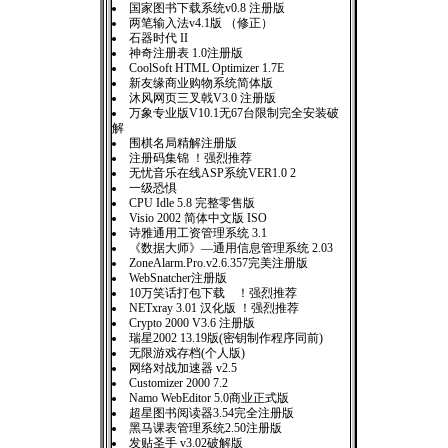
国家图书下载系统v0.8 注册版
两笔输入法v4.1版 （修正）
石器时代 II
神奇注册表 1.0注册版
CoolSoft HTML Optimizer 1.7E
新友缘商业购物系统简体版
沐风网页三叉戟V3.0 注册版
万象专业版V10.1无67台限制完全安装破
解
围棋名局精解注册版
注册码集锦 ！强烈推荐
无忧音乐在线ASP系统VER1.0 2
一级恐惧
CPU Idle 5.8 完整零售版
Visio 2002 简体中文版 ISO
诗雅通用工资管理系统 3.1
《数据大师》—通用信息管理系统 2.03
ZoneAlarm.Pro.v2.6.357完美注册版
WebSnatcher注册版
10万笑话打包下载 ！强烈推荐
NETxray 3.01 汉化版 ！强烈推荐
Crypto 2000 V3.6 注册版
瑞星2002 13.19版(密钥制作程序同前)
无限游戏存档(个人版)
网络对战加速器 v2.5
Customizer 2000 7.2
Namo WebEditor 5.0商业正式版
超星图书阅读器3.54完全注册版
黑马课表管理系统2.50注册版
发贴圣手 v3.02破解版