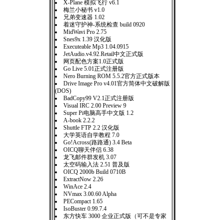
X-Plane 模拟飞行 v6.1
梅兰小秘书 v1.0
兄弟变速器 1.02
着迷守护神-系统检查 build 0920
MidWavi Pro 2.75
Snes9x 1.39 汉化版
Executeable Mp3 1.04.0915
JetAudio.v4.92.Retail中文正式版
网页配色方案1.0正式版
Go Live 5.01正式注册版
Nero Burning ROM 5.5.2官方正式版本
Drive Image Pro v4.01官方简体中文破解版
(DOS)
BadCopy99 V2.1正式注册版
Visual IRC 2.00 Preview 9
Super Pi电脑高手中文版 1.2
A-book 2.2.2
Shuttle FTP 2.2 汉化版
大学英语自学教程 7.0
Go!Across(路路通) 3.4 Beta
OICQ聊天伴侣 6.38
龙飞邮件群发机 3.07
太空码输入法 2.51 普及版
OICQ 2000b Build 0710B
ExtractNow 2.26
WinAce 2.4
NVmax 3.00.60 Alpha
PECompact 1.65
IsoBuster 0.99.7.4
东方快车 3000 企业正式版（可不是专家