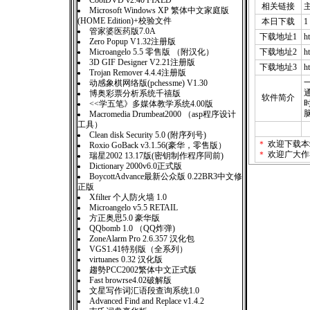
CoolDVD v2.40 FIXED
相关链接
Microsoft Windows XP 繁体中文家庭版
(HOME Edition)+校验文件
本日下载
1
管家婆医药版7.0A
下载地址1
h
Zero Popup V1.32注册版
Microangelo 5.5 零售版 （附汉化）
下载地址2
h
3D GIF Designer V2.21注册版
下载地址3
h
Trojan Remover 4.4.4注册版
动感象棋网络版(pchessme) V1.30
博奥彩票分析系统千禧版
软件简介
时
<<学五笔》多媒体教学系统4.00版
Macromedia Drumbeat2000 （asp程序设计
工具）
Clean disk Security 5.0 (附序列号)
＊
欢迎下载本
Roxio GoBack v3.1.56(豪华，零售版）
＊
欢迎广大作
瑞星2002 13.17版(密钥制作程序同前)
Dictionary 2000v6.0正式版
BoycottAdvance最新公众版 0.22BR3中文修
正版
Xfilter 个人防火墙 1.0
Microangelo v5.5 RETAIL
方正奥思5.0 豪华版
QQbomb 1.0 （QQ炸弹)
ZoneAlarm Pro 2.6.357 汉化包
VGS1.41特别版（全系列）
virtuanes 0.32 汉化版
趨勢PCC2002繁体中文正式版
Fast browrse4.02破解版
文星写作词汇语段查询系统1.0
Advanced Find and Replace v1.4.2