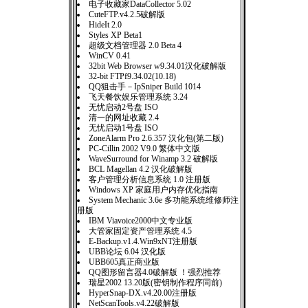
电子收藏家DataCollector 5.02
CuteFTP.v4.2.5破解版
HideIt 2.0
Styles XP Beta1
超级文档管理器 2.0 Beta 4
WinCV 0.41
32bit Web Browser w9.34.01汉化破解版
32-bit FTPf9.34.02(10.18)
QQ狙击手－IpSniper Build 1014
飞天餐饮娱乐管理系统 3.24
无忧启动2号盘 ISO
清一的网址收藏 2.4
无忧启动1号盘 ISO
ZoneAlarm Pro 2.6.357 汉化包(第二版)
PC-Cillin 2002 V9.0 繁体中文版
WaveSurround for Winamp 3.2 破解版
BCL Magellan 4.2 汉化破解版
客户管理分析信息系统 1.0 注册版
Windows XP 家庭用户内存优化指南
System Mechanic 3.6e 多功能系统维修师注
册版
IBM Viavoice2000中文专业版
大管家固定资产管理系统 4.5
E-Backup.v1.4.Win9xNT注册版
UBB论坛 6.04 汉化版
UBB605真正商业版
QQ图形留言器4.0破解版 ！强烈推荐
瑞星2002 13.20版(密钥制作程序同前)
HyperSnap-DX.v4.20.00注册版
NetScanTools.v4.22破解版