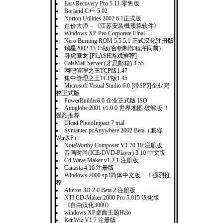
EasyRecovery Pro 5.11 零售版
Borland C++ 5.02
Norton Utilities 2002 6.1正式版
造价大师－《江苏安装概预算软件》
Windows XP Pro Corporate Final
Nero Burning ROM 5.5.5.1 正式汉化注册版
瑞星2002 13.15版(密钥制作程序同前)
卧虎藏龙 [FLASH游戏推荐]
CaisMail Server (才思邮箱) 3.55
网吧管理之王TCP版1.47
集中管理之王TCP版1.45
Microsoft Visual Studio 6.0 [带SP5]企业完
整正式版
PowerBuilder8.0 企业正式版 ISO
Amiglobe 2001 v1.0.0 世界地图 破解版 ！
强烈推荐
Ulead PhotoImpact 7 trial
Symantec pcAnywhere 2002 Beta（兼容
WinXP）
NoteWorthy Composer V1.70.10 注册版
音画时尚(ICE-DVD-Player) 3.10 中文版
Cd Wave Maker v1.2.1 注册版
Canasta 4.16 注册版
Windows 2000 sp3简体中文版 ！强烈推
荐
Alteros 3D 2.0 Beta 2 注册版
NTI CD-Maker 2000 Pro 5.015 汉化版
《自由汉化3000》
windows XP桌面主题Halo
RenWiz V1.7 注册版