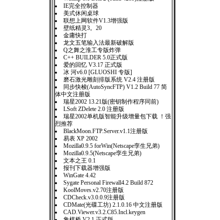
IE完全控制器
美式休闲桌球
联想上网软件V1.3增强版
壁纸精灵3。20
金庸快打
龙文五笔输入法最新破解版
Q之舞之淮工专版炸弹
C++ BUILDER 5.0正式版
爱的回忆 V3.17 正式版
冰 河v6.0 [GLUOSHI 专版]
磨石激光雕刻排版系统 V2.4 注册版
同步快梭(AutoSyncFTP) V1.2 Build 77 简
体中文注册版
瑞星2002 13.21版(密钥制作程序同前)
LSoft ZDelete 2.0 注册版
瑞星2002单机版智能升级增量包下载 ！强
烈推荐
BlackMoon.FTP.Server.v1.1注册版
易表 XP 2002
Mozilla0.9.5 forWin(Netscape孪生兄弟)
Mozilla0.9.5(Netscape孪生兄弟)
文本之王 0.1
报刊下载器增强版
WinGate 4.42
Sygate Personal Firewall4.2 Build 872
KoolMoves.v2.70注册版
CDCheck.v3.0.0.9注册版
CDMate(光碟工坊) 2.1.0.16 中文注册版
CAD.Viewer.v3.2.C85.Incl.keygen
象棋桥 V2.1 正式版