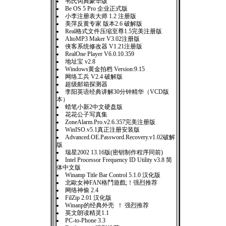
韦氏词典豪华版
Be OS 5 Pro 企业正式版
小李注册表大师 1.2 注册版
美萍反黄专家 版本2.6 破解版
Real格式文件压缩至尊1.5完美注册版
AltoMP3 Maker V3.02注册版
侠客系统修改器 V1.21注册版
RealOne Player V6.0.10.359
地址宝 v2.8
Windows黄金拍档 Version:9.15
网络工兵 V2.4 破解版
超级邮箱探测器
李阳英语经典讲解30分钟精华（VCD版
本）
蜡笔小新2中文硬盘版
花花公子写真集
ZoneAlarm.Pro.v2.6.357完美注册版
WinISO.v5.1真正注册安装版
Advanced.OE.Password.Recovery.v1.02破解
版
瑞星2002 13.16版(密钥制作程序同前)
Intel Processor Frequency ID Utility v3.8 简
体中文版
Winamp Title Bar Control 5.1.0 汉化版
北歐女神FAN格鬥遊戲;！强烈推荐
网络神偷 2.4
FilZip 2.01 汉化版
Winanp的经典外壳 ！ 强烈推荐
英文朗读精灵1.1
PC-to-Phone 3.3