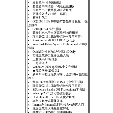
发贴圣手 v3.02破解版
超星图书阅读器3.54完全注册版
国家图书下载系统v0.8 注册版
两笔输入法v4.1版 （修正）
石器时代 II
QQ2000 710b 1018去广告显IP终极版 ！强
烈推荐
GetRight V4.5a 注册版
蒙泰彩色电子出版系统V5.0通用版
瑞星2002 13.11版(密钥制作程序同前)
Customizer 2000 7.1 RC-1 汉化版
Wise.Installation.System.Professional.v9.0零
售版
Quick3D.v3.0.Full.WiN32-oDDiTy
万能五笔2001版多元输入法
王林快码4.0标准版
二笔输入法
Windows 2000 sp2简体中文升级版
★魔装网神 2001 3.2
新中华字酷之经典字库，全套78种 强烈推
荐！
红旗Linux桌面版2.0 ISO（企业正式版）
瑞星2002 13.10版(密钥制作程序同前)
SiSoftware Sandra 001 Professiona(零售版）
Winamp 2.77 汉化增强安装版
PC-Cillin 2001 V8.05 汉化注册版
本年度高考试题及答案
Internet与Intranet系列丛书 Java语言入门
龙文五笔输入法最新破解版
神雕97（DOS版）完美破解版