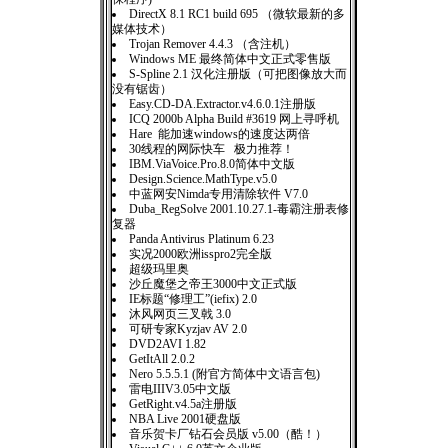
DirectX 8.1 RC1 build 695 （微软最新的多
媒体技术）
Trojan Remover 4.4.3 （含注机）
Windows ME 最终简体中文正式零售版
S-Spline 2.1 汉化注册版（可把图像放大而
没有锯齿）
Easy.CD-DA.Extractor.v4.6.0.1注册版
ICQ 2000b Alpha Build #3619 网上寻呼机
Hare 能加速windows的速度达两倍
30线程的网际快车 极力推荐！
IBM.ViaVoice.Pro.8.0简体中文版
Design.Science.MathType.v5.0
中蓝网安Nimda专用清除软件 V7.0
Duba_RegSolve 2001.10.27.1-毒霸注册表修
复器
Panda Antivirus Platinum 6.23
实况2000欧洲isspro2完全版
超级玛里奥
沙丘魔堡之帝王3000中文正式版
IE标题“修理工”(iefix) 2.0
沐风网页三叉戟 3.0
可研专家Kyzjav AV 2.0
DVD2AVI 1.82
GetItAll 2.0.2
Nero 5.5.5.1 (附官方简体中文语言包)
雷电IIIV3.05中文版
GetRight.v4.5a注册版
NBA Live 2001硬盘版
音乐贺卡厂钻石会员版 v5.00（酷！）