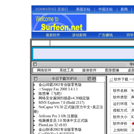
2026年8月9日 星期日
美国主站
|
中国主站
|
新闻
|
最新软件
滚动新闻
广告赚钱
同学
学
网络软件
系统工具
媒体软件
图形图像
桌
今日下载TOP10
软件下载
>>
金山词霸2002专业版零售版
☆Snappy Fax 2000 3.4.1.1
软件名称
S
陈慧琳《飞吧》
软件类型
网络安全漏洞扫描器v4.30稳定版
MSN Explorer 7.0 (Build 2117)
运行环境
W
NetCaptor V6.50 正式版(官方中文+真正注
授权方式
册)
ArtIcons Pro 3.10b 注册版
软件大小
K
电脑播音员 3.0 简体中文正式版
软件评价
PhotoLine 32 v8.03
金山快译2002专业版零售版
上传时间
2