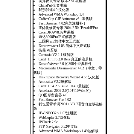
美萍反黄专家 版本2.51 破解版
ChinaPub全套书籍
我形我速4.0 汉化版
Advanced WMA Workshop 1.4
CoffeeCup.GIF.Animator.v6.1零售版
Fast Browser 4.02完美注册补丁
IE优化修复专家 2004 2.50 TweakIEPro
CorelDRAW8.02苹果版
速达3000Pro正式解密版
三国风云2简体中文正式版
Dreamweaver4.03 简体中文正式版
街霸 鸡蛋版
Camtasia V2.2.1 破解版
CuteFTP Pro 2.0 Beta 真正的注册机
DreamWeaver *.0 的398个经典插件
Macromedia Dreamweaver 4.02（中文，零
售版）
Disk Space Recovery Wizard 4.65 汉化版
Acoustica V2.2破解版
CuteFTP 4.2.5 Build 10.4.1最新版
Accelerate 2002 2.0(10月10号出的)
QQ图形留言器 4.0
Fast Browser Pro 4.02
我也爱背单词2001+ V3.0语音白金版破解
版
HWiNFO32.v.1.02注册版
WebCopier 2.7汉化版
IPCheck 2.9e
FTP Navigator 6.52中文版
Advanced.WMA.Workshop.v1.49破解版