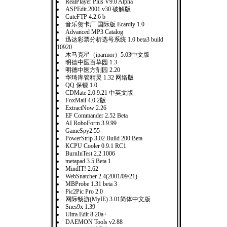
RealPlayer Plus V9.0 Alpha
ASPEdit.2001.v30 破解版
CuteFTP 4.2.6 b
音乐贺卡厂 国际版 Ecardiy 1.0
Advanced MP3 Catalog
迅达彩票分析选号系统 1.0 beta3 build
10920
木马克星（iparmor）5.03中文版
明德中医百草园 1.3
明德中医方剂园 2.20
华琦库管精灵 1.32 网络版
QQ 保镖 1.0
CDMate 2.0.9.21 中英文版
FoxMail 4.0.2版
ExtractNow 2.26
EF Commander 2.52 Beta
AI RoboForm 3.9.99
GameSpy2.55
PowerStrip 3.02 Build 200 Beta
KCPU Cooler 0.9.1 RC1
BurnInTest 2.2.1006
metapad 3.5 Beta 1
MindIT! 2.62
WebSnatcher 2.4(2001/09/21)
MBProbe 1.31 beta 3
Pic2Pic Pro 2.0
网际畅游(MyIE) 3.01简体中文版
Snes9x 1.39
Ultra Edit 8.20a+
DAEMON Tools v2.88