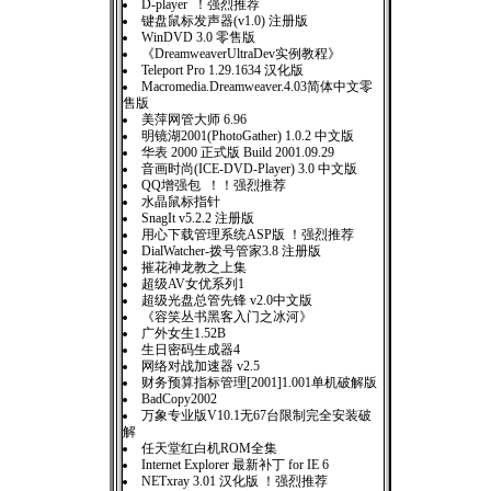
D-player ！强烈推荐
键盘鼠标发声器(v1.0) 注册版
WinDVD 3.0 零售版
《DreamweaverUltraDev实例教程》
Teleport Pro 1.29.1634 汉化版
Macromedia.Dreamweaver.4.03简体中文零
售版
美萍网管大师 6.96
明镜湖2001(PhotoGather) 1.0.2 中文版
华表 2000 正式版 Build 2001.09.29
音画时尚(ICE-DVD-Player) 3.0 中文版
QQ增强包 ！！强烈推荐
水晶鼠标指针
SnagIt v5.2.2 注册版
用心下载管理系统ASP版 ！强烈推荐
DialWatcher-拨号管家3.8 注册版
摧花神龙教之上集
超级AV女优系列1
超级光盘总管先锋 v2.0中文版
《容笑丛书黑客入门之冰河》
广外女生1.52B
生日密码生成器4
网络对战加速器 v2.5
财务预算指标管理[2001]1.001单机破解版
BadCopy2002
万象专业版V10.1无67台限制完全安装破
解
任天堂红白机ROM全集
Internet Explorer 最新补丁 for IE 6
NETxray 3.01 汉化版 ！强烈推荐