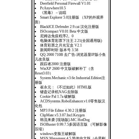
Deerfield Personal Firewall V1.01
PcAnywhere10.5
《黑毒》－说唱
Smart Explorer 5.0注册版 （XP的外观界
面）
BlackICE Defender 2.9.cai 汉化注册版
ISOcompact V0.01 Beta 中文版
尼姆达免疫程序2。0
电脑体育彩票下注王 2.21(全国通用版)
体育彩票之月光宝盒 V2.1
新闻即时听 版本号 3.58
QQ 2000 710B 去广告-浏览器显IP版小鱼
儿改良版
跟踪者2000 注册版
WinXP 2600 中文版破解补丁（含
Reset3.03）
System.Mechanic.v3.6e.Industrial.Edition注
册版
崔永元：《不过如此》HTML版
键盘记录机NAG去除版
Cookie Pal 1.7a 破解版
ACDSystems.RoboEnhancer.v1.0零售版汉
化包
MP3 File Editor 4.30.2 注册版
ClipMate.v5.3.07.Incl.Keygen
韩流来袭 [现场版]-MC HotDog
ISOBuster 0.99.7.5多国语言版 （可解影像
压缩）
windows变脸王破解版
MSN Messenger 4.5 简体中文版（今早刚