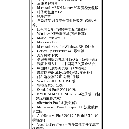
后缀名解释器
Microsoft MSDN Library 3CD 完整光盘版
叶子楣极度MTV
艳星广告
反恐精英 v1.3 完全商业升级版（强烈推
荐）
IBM网页制作2001中文版 (附教程)
Windows XP整套图标(强烈推荐)
Magic Translator 1.10
Mandrake Linux 8.1
Microsoft Plus! for Windows XP ISO版
CoffeeCup Firestarter v4.1零售版
几个脚本下载
走遍美国听力与练习 ISO版（暂停下载）
我要上网去1.1 （中国网爪的黄金组合）
中国网爪最终测试版 （128线程）
魔装网神(NetMyth2001)V3.2注册补丁
邮件群发器2.2正式版注册版
Windows2000 3in1 ISO版
智能五笔5。10版
Swish 2.0 Build 2001.09.28
KYODAI MAHJONGG 17.24注册版 （相
当好玩的麻将游戏）
xReminder Pro 3.8 (附破解)
Mediapacker eBook Compiler 1.0 汉化破解
第二版
Add/Remove Plus! 2001 2.5 Build 2.5.0.100
(附破解)
VuePrint Pro 7.7e (可将多媒体文件变成屏
保程序)