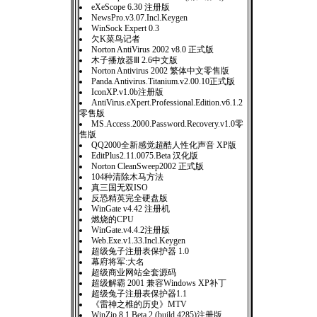
eXeScope 6.30 注册版
NewsPro.v3.07.Incl.Keygen
WinSock Expert 0.3
欠K菜鸟记者
Norton AntiVirus 2002 v8.0 正式版
木子播放器Ⅲ 2.6中文版
Norton Antivirus 2002 繁体中文零售版
Panda.Antivirus.Titanium.v2.00.10正式版
IconXP.v1.0b注册版
AntiVirus.eXpert.Professional.Edition.v6.1.2
零售版
MS.Access.2000.Password.Recovery.v1.0零
售版
QQ2000全新感觉超酷人性化声音 XP版
EditPlus2.11.0075.Beta 汉化版
Norton CleanSweep2002 正式版
104种清除木马方法
真三国无双ISO
反恐精英完全硬盘版
WinGate v4.42 注册机
燃烧的CPU
WinGate.v4.4.2注册版
Web.Exe.v1.33.Incl.Keygen
超级兔子注册表保护器 1.0
幕府将军:大名
超级商业网站全套源码
超级解霸 2001 兼容Windows XP补丁
超级兔子注册表保护器1.1
《雷神之椎的历史》MTV
WinZip 8.1 Beta 2 (build 4285)注册版