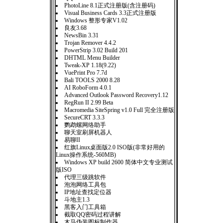
PhotoLine 8.1正式注册版(含注册码)
Visual Business Cards 3.3正式注册版
Windows 整形专家V1.02
良友3.68
NewsBin 3.31
Trojan Remover 4.4.2
PowerStrip 3.02 Build 201
DHTML Menu Builder
Tweak-XP 1.18(9.22)
VuePrint Pro 7.7d
Bali TOOLS 2000 8.28
AI RoboForm 4.0.1
Advanced Outlook Password Recovery1.12
RegRun II 2.99 Beta
Macromedia SiteSpring v1.0 Full 完全注册版
SecureCRT 3.3.3
鹦鹉螺网络助手
聊天室刷屏机器人
易聊II
红旗Linux桌面版2.0 ISO版(非常好用的
Linux操作系统-560MB)
Windows XP build 2600 简体中文专业测试
版ISO
代理三级跳软件
泡泡网络工具包
IP地址查找定位器
斗地主1.3
黑客入门工具箱
截取QQ密码过程讲解
木马伪装图标制作器