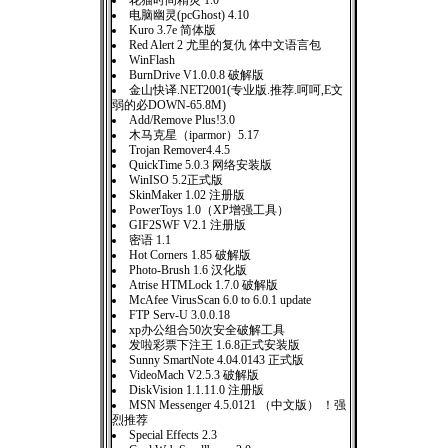
花猫时间精灵 1.0
电脑幽灵(pcGhost) 4.10
Kuro 3.7e 简体版
Red Alert 2 尤里的复仇 体中文语言包
WinFlash
BurnDrive V1.0.0.8 破解版
金山快译.NET2001(专业版.推荐.呵呵,E文
弱的必DOWN-65.8M)
Add/Remove Plus!3.0
木马克星（iparmor）5.17
Trojan Remover4.4.5
QuickTime 5.0.3 网络安装版
WinISO 5.2正式版
SkinMaker 1.02 注册版
PowerToys 1.0（XP增强工具）
GIF2SWF V2.1 注册版
密语 1.1
Hot Corners 1.85 破解版
Photo-Brush 1.6 汉化版
Atrise HTMLock 1.7.0 破解版
McAfee VirusScan 6.0 to 6.0.1 update
FTP Serv-U 3.0.0.18
xp办公组合50次安全破解工具
发啦彩票下注王 1.6.8正式安装版
Sunny SmartNote 4.04.0143 正式版
VideoMach V2.5.3 破解版
DiskVision 1.1.11.0 注册版
MSN Messenger 4.5.0121 （中文版） ！强
烈推荐
Special Effects 2.3