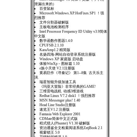
泄漏出来的）
百变鼠标
Microsoft.Windows.XP.HotFixes.SP1 ！强
烈推荐
文件分割器破解版
主板电池检测程序
Intel Processor Frequency ID Utility v3.9简体
中文版
数学函数作图器1.4.0
CPUFSB 2.1.10
KaraAmp1.2 精简版
名扬四海-网站自动登录系统注册版
Windows XP 家庭版 启动盘
体验WinXp－图标篇 1.10
e族小天使 V2.1注册版
黄易巨作《寻秦记》 第1--8集 古天乐主
演.
瑞星智能升级加速工具
《玛亚大冒险》非常经典的GAME!
三维雷电战机 动感3维游戏
Redhat Linux V7.2 disk1 ！强烈推荐
MSN Messenger plus! 1.40
Head Line Studio注册版
速览王V1.2 注册版
Fantasia Web Explorer 2001
CDMate简体中文正式版
程式猎人(Phunter) V1.30 破解版
资治通鉴全文检索阅读系统ZztjBook 2.1
视窗锁王 5.0