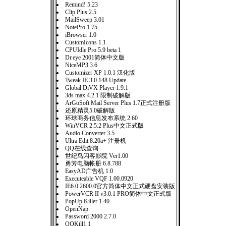
Remind! 5.23
Clip Plus 2.5
MailSweep 3.01
NotePro 1.75
iBrowser 1.0
CustomIcons 1.1
CPUIdle Pro 5.9 beta 1
Dr.eye 2001简体中文版
NiceMP3 3.6
Customizer XP 1.0.1 汉化版
Tweak IE 3.0.148 Update
Global DiVX Player 1.9.1
3ds max 4.2.1 限制破解版
ArGoSoft Mail Server Plus 1.7正式注册版
还原精灵5.0破解版
环球商务信息发布系统 2.60
WinVCR 2.5.2 Plus中文正式版
Audio Converter 3.5
Ultra Edit 8.20a+ 注册机
QQ在线查询
世纪鸟闪客影院 Ver1.00
勇芳电脑帐册 6.8.788
EasyAD广告机 1.0
Executeable VQF 1.00.0920
IE6.0.2600.0官方简体中文正式硬盘安装版
PowerVCR II v3.0.1 PRO简体中文正式版
PopUp Killer 1.40
OpenNap
Password 2000 2.7.0
QQKill1.1