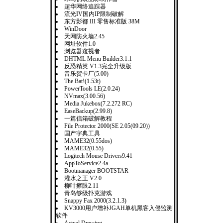
超华网络追踪器
流光IV国内IP限制破解
东方影都 III 零售标准版 38M
WinDoor
天网防火墙2.45
网址软件1.0
浏览器窥视者
DHTML Menu Builder3.1.1
反恐精英 V1.3完全升级版
音乐贺卡厂(5.00)
The Bat!(1.53t)
PowerTools LE(2.0.24)
NVmax(3.00.56)
Media Jukebox(7.2.272 RC)
EaseBackup(2.99.8)
一篇信箱破解教程
File Protector 2000(SE 2.05(09.20))
国产字典工具
MAME32(0.55dos)
MAME32(0.55)
Logitech Mouse Drivers9.41
AppToService2.4a
Bootmanager BOOTSTAR
灌水之王 V2.0
柳叶擦眼2.11
青岛够级扑克游戏
Snappy Fax 2000(3.2.1.3)
KV3000用户增补JGAH单机黑客入侵监测
软件