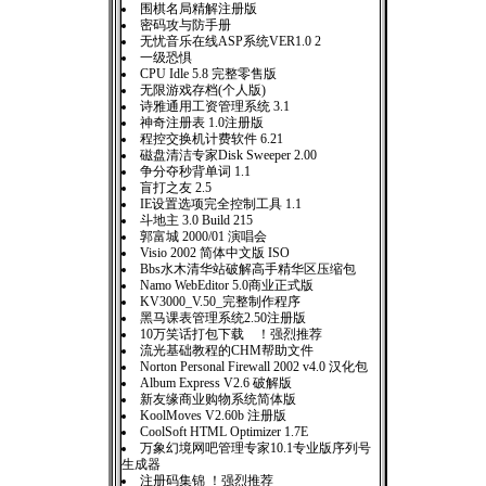
围棋名局精解注册版
密码攻与防手册
无忧音乐在线ASP系统VER1.0 2
一级恐惧
CPU Idle 5.8 完整零售版
无限游戏存档(个人版)
诗雅通用工资管理系统 3.1
神奇注册表 1.0注册版
程控交换机计费软件 6.21
磁盘清洁专家Disk Sweeper 2.00
争分夺秒背单词 1.1
盲打之友 2.5
IE设置选项完全控制工具 1.1
斗地主 3.0 Build 215
郭富城 2000/01 演唱会
Visio 2002 简体中文版 ISO
Bbs水木清华站破解高手精华区压缩包
Namo WebEditor 5.0商业正式版
KV3000_V.50_完整制作程序
黑马课表管理系统2.50注册版
10万笑话打包下载 ！强烈推荐
流光基础教程的CHM帮助文件
Norton Personal Firewall 2002 v4.0 汉化包
Album Express V2.6 破解版
新友缘商业购物系统简体版
KoolMoves V2.60b 注册版
CoolSoft HTML Optimizer 1.7E
万象幻境网吧管理专家10.1专业版序列号
生成器
注册码集锦 ！强烈推荐