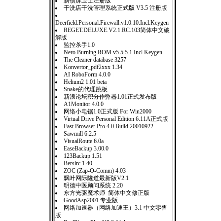
新锁屏卫士注册版
干洗店干洗管理系统正式版 V3.5 注册版
Deerfield.Personal.Firewall.v1.0.10.Incl.Keygen
REGET.DELUXE.V2.1.RC.103简体中文破
解版
监控杀手1.0
Nero Burning.ROM.v5.5.5.1.Incl.Keygen
The Cleaner database 3257
Konvertor_pdf2xxx 1.34
AI RoboForm 4.0.0
Helium2 1.01 beta
Snake的代理跳板
新浪论坛积分作弊器1.01正式发布版
A1Monitor 4.0.0
网络小电锯1.0正式版 For Win2000
Virtual Drive Personal Edition 6.11A正式版
Fast Browser Pro 4.0 Build 20010922
Sawmill 6.2.5
VisualRoute 6.0a
EaseBackup 3.00.0
123Backup 1.51
Bersirc 1.40
ZOC (Zap-O-Comm) 4.03
飘叶网际隧道最新版V2.1
明德中医顾问系统 2.20
东方光驱魔术师 简体中文修正版
GoodAsp2001 专业版
网络加速器（网络加速王）3.1 中文零售
版