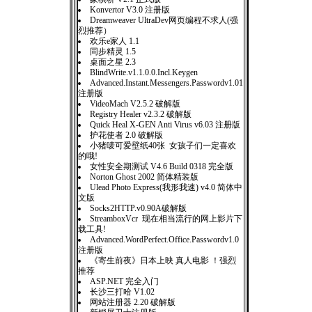
Konvertor V3.0 注册版
Dreamweaver UltraDev网页编程不求人(强
烈推荐）
欢乐e家人 1.1
同步精灵 1.5
桌面之星 2.3
BlindWrite.v1.1.0.0.Incl.Keygen
Advanced.Instant.Messengers.Passwordv1.01
注册版
VideoMach V2.5.2 破解版
Registry Healer v2.3.2 破解版
Quick Heal X-GEN Anti Virus v6.03 注册版
护花使者 2.0 破解版
小猪唛可爱壁纸40张 女孩子们一定喜欢
的哦!
女性安全期测试 V4.6 Build 0318 完全版
Norton Ghost 2002 简体精装版
Ulead Photo Express(我形我速) v4.0 简体中
文版
Socks2HTTP.v0.90A破解版
StreamboxVcr 现在相当流行的网上影片下
载工具!
Advanced.WordPerfect.Office.Passwordv1.0
注册版
《寄生前夜》日本上映 真人电影 ！强烈
推荐
ASP.NET 完全入门
长沙三打哈 V1.02
网站注册器 2.20 破解版