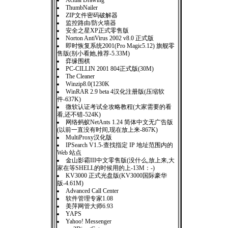
Actual Drawing
ThumbNailer
ZIP文件密码破解器
监控路由/防火墙器
安全之星XP正式零售版
Norton AntiVirus 2002 v8.0 正式版
即时恢复系统2001(Pro Magic5.12) 旗舰零
售版(别小看她,推荐-5.33M)
弈缘围棋
PC-CILLIN 2001 804正式版(30M)
The Cleaner
Winzip8.0(1230K
WinRAR 2.9 beta 4汉化注册版(压缩软
件-637K)
微软认证考试全攻略教程(大家需要的看
看,还不错-524K)
网络蚂蚁NetAnts 1.24 简体中文无广告版
(以前一直没有时间,现在放上来-867K)
MultiProxy汉化版
IPSearch V1.5-查找指定 IP 地址范围内的
Web 站点
金山影霸III中文零售版(没什么,放上来,大
家在等SHELL的时候用的上-13M：-)
KV3000 正式光盘版(KV3000国际豪华
版-4.61M)
Advanced Call Center
软件管理专家1.08
美萍网管大师6.93
YAPS
Yahoo! Messenger