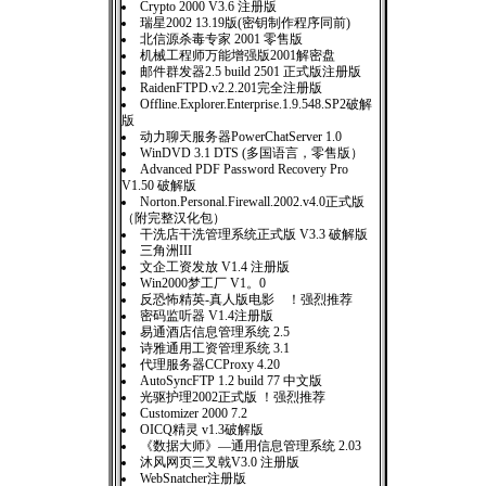
Crypto 2000 V3.6 注册版
瑞星2002 13.19版(密钥制作程序同前)
北信源杀毒专家 2001 零售版
机械工程师万能增强版2001解密盘
邮件群发器2.5 build 2501 正式版注册版
RaidenFTPD.v2.2.201完全注册版
Offline.Explorer.Enterprise.1.9.548.SP2破解
版
动力聊天服务器PowerChatServer 1.0
WinDVD 3.1 DTS (多国语言，零售版）
Advanced PDF Password Recovery Pro
V1.50 破解版
Norton.Personal.Firewall.2002.v4.0正式版
（附完整汉化包）
干洗店干洗管理系统正式版 V3.3 破解版
三角洲III
文企工资发放 V1.4 注册版
Win2000梦工厂 V1。0
反恐怖精英-真人版电影 ！强烈推荐
密码监听器 V1.4注册版
易通酒店信息管理系统 2.5
诗雅通用工资管理系统 3.1
代理服务器CCProxy 4.20
AutoSyncFTP 1.2 build 77 中文版
光驱护理2002正式版 ！强烈推荐
Customizer 2000 7.2
OICQ精灵 v1.3破解版
《数据大师》—通用信息管理系统 2.03
沐风网页三叉戟V3.0 注册版
WebSnatcher注册版