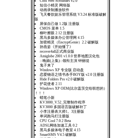
Cool Web Scrollbars v2.0
短信小精灵 网络版
动画录制播放软件
飞天餐饮娱乐管理系统 V3.24 标准版破解
版
屏保自己做 1.2版 注册版
CMOS 菜单 1.5
柳叶擦眼 2.12 注册版
黑马多媒体办公管理网 4.15
加密精灵（EncryptGenie）2.2 破解版
孙燕姿《开始懂了》
recover4all正式商业版
Amiglobe 2001 v1.0.0 世界地图汉化包
:::晚娘(上集):::领衔主演 钟丽缇
鬼子来了
Windows XP 专业版 启动盘
恋爱物语之情书杀手BOY版 v2.0 注册版
Hide Folders Pro v2.0 破解版
护花使者 2.11
Windows XP OEM(比尔盖茨交给联想的）
！！！
蜡笔小新
KV3000_V.52_完整制作程序
KV3000 多国语言版破解补丁
小李注册表大师1。3注册版
单词跑马灯注册版
CPU Cool 7.0.2 Beta
ADSL网络加速工具 0.2
黑马多媒体电子教室 4.15
SmartSMS V4.5 破解版