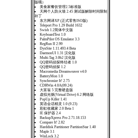
版哦）
美食家餐饮管理2.5标准版
天网个人防火墙 2.45 测试版解除时间限制
补丁
东方网译XP (正式零售ISO版)
Teleport Pro 1.29 Build 1632
Swish 1.2简体中文版
KeyboardTest 1.0
PalmPilot OS Emulator 3.3
RegRun II 2.99
DynSite 1.11.493.4 Beta
DaemonUI 1.31 汉化版
Multi-Tag 3.0b2 汉化版
QQ密码侦探终结者 1.0
QQ密码侦探 1.2
Macromedia Dreamweaver v4.0
BatteryMon 1.0
Synchronize It! 2.75
CDRWin 4.0A(09.24)
大富翁 5 完整硬盘版
虚拟光驱(Virtual Drive) 6.2 网络版
PopUp Killer 1.41
英语会话精灵 1.0 (9.23)
彩虹收藏家 2.0 Beta 1
IE 保护器 2.4
BackupXpress Pro 2.71.18.153
Compare It! 2.82
Harddisk Partitioner PartitionStar 1.40
Maple 3.1
WinLock 3.2