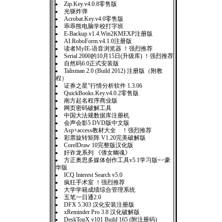
Zip.Key.v4.0.8零售版
光驱炸弹
Acrobat.Key.v4.0零售版
乖乖熊电脑学校打字班
E-Backup.v1.4.Win2KMEXP注册版
AI.RoboForm.v4.1.0注册版
读者MyIE-语音浏览器 ！强烈推荐
Serial 2000的10月15日(升级库) ！强烈推荐
自然码6.0正式安装版
Talisman 2.0 (Build 2012) 注册版（附教
程）
证券之星”行情分析软件 1.3.06
QuickBooks.Key.v4.0.2零售版
南方起名程序商业版
网页密码破解工具
中国大法规数据库注册机
会声会影5 DVD版中文版
Asp+access教材大全 ！强烈推荐
彩票旋转矩阵 V1.20完美破解版
CorelDraw 10完整版汉化版
奸诈龙系列 《倩女幽魂》
方正奥思多媒体创作工具v5.1学习版=>豪
华版
ICQ Interest Search v5.0
疯狂手术室 ！强烈推荐
大学学籍成绩综合管理系统
五笔一日通2.0
DFX 5.303 汉化安装注册版
xReminder Pro 3.8 汉化破解版
DeskTopX v101 Build 165 (附注册码)