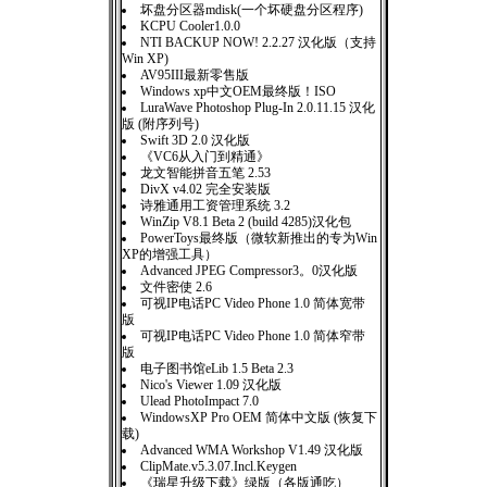
坏盘分区器mdisk(一个坏硬盘分区程序)
KCPU Cooler1.0.0
NTI BACKUP NOW! 2.2.27 汉化版（支持
Win XP)
AV95III最新零售版
Windows xp中文OEM最终版！ISO
LuraWave Photoshop Plug-In 2.0.11.15 汉化
版 (附序列号)
Swift 3D 2.0 汉化版
《VC6从入门到精通》
龙文智能拼音五笔 2.53
DivX v4.02 完全安装版
诗雅通用工资管理系统 3.2
WinZip V8.1 Beta 2 (build 4285)汉化包
PowerToys最终版（微软新推出的专为Win
XP的增强工具）
Advanced JPEG Compressor3。0汉化版
文件密使 2.6
可视IP电话PC Video Phone 1.0 简体宽带
版
可视IP电话PC Video Phone 1.0 简体窄带
版
电子图书馆eLib 1.5 Beta 2.3
Nico's Viewer 1.09 汉化版
Ulead PhotoImpact 7.0
WindowsXP Pro OEM 简体中文版 (恢复下
载)
Advanced WMA Workshop V1.49 汉化版
ClipMate.v5.3.07.Incl.Keygen
《瑞星升级下载》绿版（各版通吃）