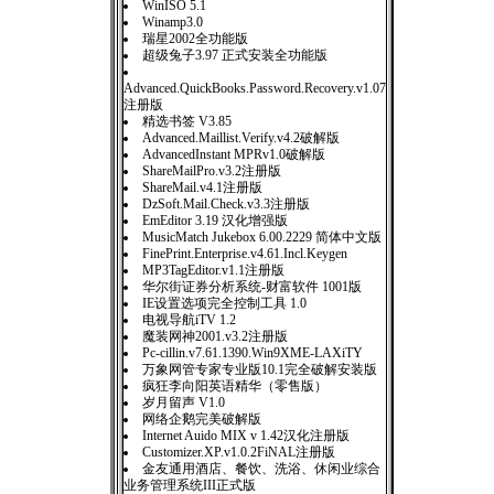
WinISO 5.1
Winamp3.0
瑞星2002全功能版
超级兔子3.97 正式安装全功能版
Advanced.QuickBooks.Password.Recovery.v1.07
注册版
精选书签 V3.85
Advanced.Maillist.Verify.v4.2破解版
AdvancedInstant MPRv1.0破解版
ShareMailPro.v3.2注册版
ShareMail.v4.1注册版
DzSoft.Mail.Check.v3.3注册版
EmEditor 3.19 汉化增强版
MusicMatch Jukebox 6.00.2229 简体中文版
FinePrint.Enterprise.v4.61.Incl.Keygen
MP3TagEditor.v1.1注册版
华尔街证券分析系统-财富软件 1001版
IE设置选项完全控制工具 1.0
电视导航iTV 1.2
魔装网神2001.v3.2注册版
Pc-cillin.v7.61.1390.Win9XME-LAXiTY
万象网管专家专业版10.1完全破解安装版
疯狂李向阳英语精华（零售版）
岁月留声 V1.0
网络企鹅完美破解版
Internet Auido MIX v 1.42汉化注册版
Customizer.XP.v1.0.2FiNAL注册版
金友通用酒店、餐饮、洗浴、休闲业综合
业务管理系统III正式版