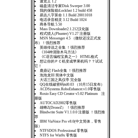
速览王 1.2
磁盘清洁专家Disk Sweeper 3.00
我的保险箱iLockfast 1.2 build 458
易吉八字算命 1.1 Build 20011018
电话录音精灵 3.12 Build 1024
商务导航 5.50
Mass Downloader2.1.212汉化版
程式猎人(Phunter) V1.27 注册版
MSN Messenger 4.5 （微软还没正式发
布）！强烈推荐
英雄传说之全集 ！强烈推荐
《104种清除木马方法》
《C语言编程宝典之一》 HTML格式
想让你的ＰＣ机变成苹果机吗？？试试
它！
鹿鼎记 Flash全集 ！强烈推荐
泡泡龙III 简体中文版
大话三国之凤仪亭 完全版
QQ在线破密码ttd0.03 （10月15日发布）
ACDSystems.RoboEnhancer.v1.0零售版
Roxio Easy CD Creator v5.02 Platinum 注
册版
AUTOCAD2002零售版
雄蜂Z(DroneZ） ！强烈推荐
Blindwrite Suite V1.1.0.0 注册版 ！强烈推
荐
IBM ViaVoice Pro v8.0(中文简体，零售
版）
NTFSDOS Professional 零售版
NTFS for Win9x 零售版