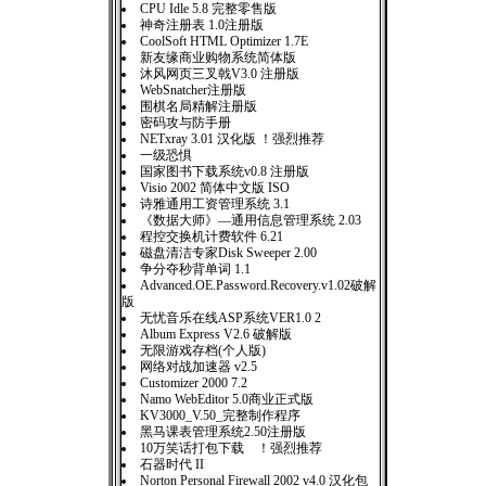
CPU Idle 5.8 完整零售版
神奇注册表 1.0注册版
CoolSoft HTML Optimizer 1.7E
新友缘商业购物系统简体版
沐风网页三叉戟V3.0 注册版
WebSnatcher注册版
围棋名局精解注册版
密码攻与防手册
NETxray 3.01 汉化版 ！强烈推荐
一级恐惧
国家图书下载系统v0.8 注册版
Visio 2002 简体中文版 ISO
诗雅通用工资管理系统 3.1
《数据大师》—通用信息管理系统 2.03
程控交换机计费软件 6.21
磁盘清洁专家Disk Sweeper 2.00
争分夺秒背单词 1.1
Advanced.OE.Password.Recovery.v1.02破解
版
无忧音乐在线ASP系统VER1.0 2
Album Express V2.6 破解版
无限游戏存档(个人版)
网络对战加速器 v2.5
Customizer 2000 7.2
Namo WebEditor 5.0商业正式版
KV3000_V.50_完整制作程序
黑马课表管理系统2.50注册版
10万笑话打包下载 ！强烈推荐
石器时代 II
Norton Personal Firewall 2002 v4.0 汉化包