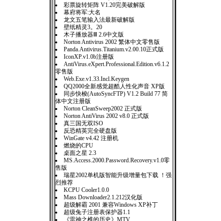
彩票旋转矩阵 V1.20完美破解版
幕府将军:大名
龙文五笔输入法最新破解版
壁纸精灵3。20
木子播放器Ⅲ 2.6中文版
Norton Antivirus 2002 繁体中文零售版
Panda.Antivirus.Titanium.v2.00.10正式版
IconXP.v1.0b注册版
AntiVirus.eXpert.Professional.Edition.v6.1.2
零售版
Web.Exe.v1.33.Incl.Keygen
QQ2000全新感觉超酷人性化声音 XP版
同步快梭(AutoSyncFTP) V1.2 Build 77 简
体中文注册版
Norton CleanSweep2002 正式版
Norton AntiVirus 2002 v8.0 正式版
真三国无双ISO
反恐精英完全硬盘版
WinGate v4.42 注册机
燃烧的CPU
桌面之星 2.3
MS.Access.2000.Password.Recovery.v1.0零
售版
瑞星2002单机版智能升级增量包下载 ！强
烈推荐
KCPU Cooler1.0.0
Mass Downloader2.1.212汉化版
超级解霸 2001 兼容Windows XP补丁
超级兔子注册表保护器1.1
《雷神之椎的历史》MTV