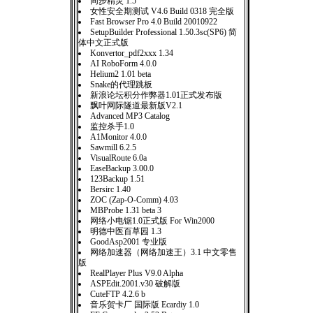
同步精灵 1.5
女性安全期测试 V4.6 Build 0318 完全版
Fast Browser Pro 4.0 Build 20010922
SetupBuilder Professional 1.50.3sc(SP6) 简
体中文正式版
Konvertor_pdf2xxx 1.34
AI RoboForm 4.0.0
Helium2 1.01 beta
Snake的代理跳板
新浪论坛积分作弊器1.01正式发布版
飘叶网际隧道最新版V2.1
Advanced MP3 Catalog
监控杀手1.0
A1Monitor 4.0.0
Sawmill 6.2.5
VisualRoute 6.0a
EaseBackup 3.00.0
123Backup 1.51
Bersirc 1.40
ZOC (Zap-O-Comm) 4.03
MBProbe 1.31 beta 3
网络小电锯1.0正式版 For Win2000
明德中医百草园 1.3
GoodAsp2001 专业版
网络加速器（网络加速王）3.1 中文零售
版
RealPlayer Plus V9.0 Alpha
ASPEdit.2001.v30 破解版
CuteFTP 4.2.6 b
音乐贺卡厂 国际版 Ecardiy 1.0