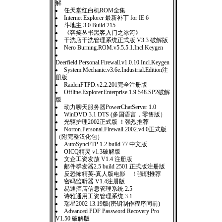
解
任天堂红白机ROM全集
Internet Explorer 最新补丁 for IE 6
斗地主 3.0 Build 215
《容笑丛书黑客入门之冰河》
干洗店干洗管理系统正式版 V3.3 破解版
Nero Burning.ROM.v5.5.5.1.Incl.Keygen
Deerfield.Personal.Firewall.v1.0.10.Incl.Keygen
System.Mechanic.v3.6e.Industrial.Edition注
册版
RaidenFTPD.v2.2.201完全注册版
Offline.Explorer.Enterprise.1.9.548.SP2破解
版
动力聊天服务器PowerChatServer 1.0
WinDVD 3.1 DTS (多国语言，零售版）
光驱护理2002正式版 ！强烈推荐
Norton.Personal.Firewall.2002.v4.0正式版
（附完整汉化包）
AutoSyncFTP 1.2 build 77 中文版
OICQ精灵 v1.3破解版
文企工资发放 V1.4 注册版
邮件群发器2.5 build 2501 正式版注册版
反恐怖精英-真人版电影 ！强烈推荐
密码监听器 V1.4注册版
易通酒店信息管理系统 2.5
诗雅通用工资管理系统 3.1
瑞星2002 13.19版(密钥制作程序同前)
Advanced PDF Password Recovery Pro
V1.50 破解版