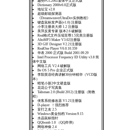
趨勢PCC2002繁体中文正式版
Dictionary 2000v6.0正式版
地址宝 v2.8
超级邮箱探测器
《DreamweaverUltraDev实例教程》
键盘鼠标发声器(v1.0) 注册版
小李注册表大师 1.2 注册版
美萍反黄专家 版本2.6 破解版
Real格式文件压缩至尊1.5完美注册版
AltoMP3 Maker V3.02注册版
3D GIF Designer V2.21注册版
RealOne Player V6.0.10.359
华表 2000 正式版 Build 2001.09.29
Intel Processor Frequency ID Utility v3.8 简
体中文版
网络工兵 V2.4 破解版
Be OS 5 Pro 企业正式版
李阳英语经典讲解30分钟精华（VCD版
本）
蜡笔小新2中文硬盘版
花花公子写真集
Talisman 2.0 (Build 2012) 注册版（附教
程）
侠客系统修改器 V1.21注册版
D-player ！强烈推荐
盲打之友 2.5
Windows黄金拍档 Version:9.15
水晶鼠标指针
QQbomb 1.0 （QQ炸弹)
网络神偷 2.4