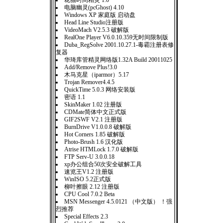
花猫时间精灵 1.0
电脑幽灵(pcGhost) 4.10
Windows XP 家庭版 启动盘
Head Line Studio注册版
VideoMach V2.5.3 破解版
RealOne Player V6.0.10.359无时间限制版
Duba_RegSolve 2001.10.27.1-毒霸注册表修
复器
华琦库管精灵网络版1.32A Build 20011025
Add/Remove Plus!3.0
木马克星（iparmor）5.17
Trojan Remover4.4.5
QuickTime 5.0.3 网络安装版
密语 1.1
SkinMaker 1.02 注册版
CDMate简体中文正式版
GIF2SWF V2.1 注册版
BurnDrive V1.0.0.8 破解版
Hot Corners 1.85 破解版
Photo-Brush 1.6 汉化版
Atrise HTMLock 1.7.0 破解版
FTP Serv-U 3.0.0.18
xp办公组合50次安全破解工具
速览王V1.2 注册版
WinISO 5.2正式版
柳叶擦眼 2.12 注册版
CPU Cool 7.0.2 Beta
MSN Messenger 4.5.0121 （中文版） ！强
烈推荐
Special Effects 2.3