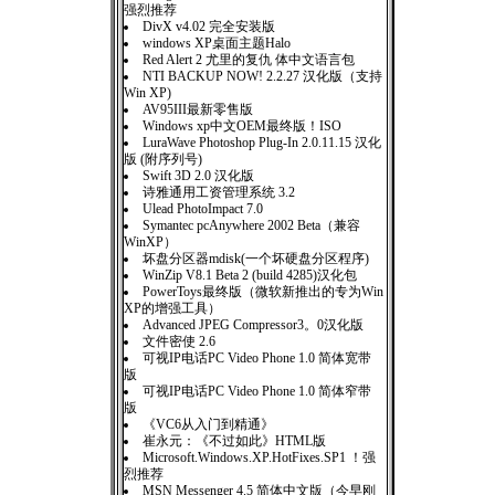
强烈推荐
DivX v4.02 完全安装版
windows XP桌面主题Halo
Red Alert 2 尤里的复仇 体中文语言包
NTI BACKUP NOW! 2.2.27 汉化版（支持
Win XP)
AV95III最新零售版
Windows xp中文OEM最终版！ISO
LuraWave Photoshop Plug-In 2.0.11.15 汉化
版 (附序列号)
Swift 3D 2.0 汉化版
诗雅通用工资管理系统 3.2
Ulead PhotoImpact 7.0
Symantec pcAnywhere 2002 Beta（兼容
WinXP）
坏盘分区器mdisk(一个坏硬盘分区程序)
WinZip V8.1 Beta 2 (build 4285)汉化包
PowerToys最终版（微软新推出的专为Win
XP的增强工具）
Advanced JPEG Compressor3。0汉化版
文件密使 2.6
可视IP电话PC Video Phone 1.0 简体宽带
版
可视IP电话PC Video Phone 1.0 简体窄带
版
《VC6从入门到精通》
崔永元：《不过如此》HTML版
Microsoft.Windows.XP.HotFixes.SP1 ！强
烈推荐
MSN Messenger 4.5 简体中文版（今早刚