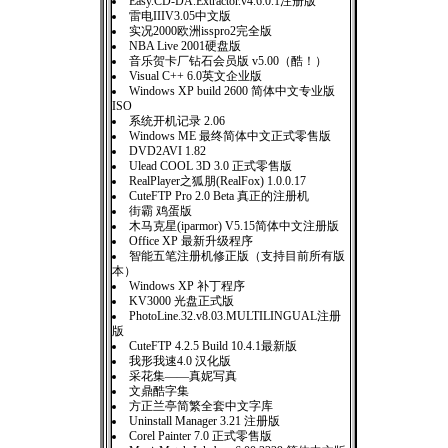
Easy.CD-DA.Extractor.v4.6.0.1注册版
雷电IIIV3.05中文版
实况2000欧洲isspro2完全版
NBA Live 2001硬盘版
音乐贺卡厂钻石会员版 v5.00（酷！）
Visual C++ 6.0英文企业版
Windows XP build 2600 简体中文专业版
ISO
系统开机记录 2.06
Windows ME 最终简体中文正式零售版
DVD2AVI 1.82
Ulead COOL 3D 3.0 正式零售版
RealPlayer之狐朋(RealFox) 1.0.0.17
CuteFTP Pro 2.0 Beta 真正的注册机
街霸 鸡蛋版
木马克星(iparmor) V5.15简体中文注册版
Office XP 最新升级程序
智能五笔注册机修正版（支持目前所有版
本）
Windows XP 补丁程序
KV3000 光盘正式版
PhotoLine.32.v8.03.MULTILINGUAL注册
版
CuteFTP 4.2.5 Build 10.4.1最新版
我形我速4.0 汉化版
采花集——真妮写真
文鼎酷字集
方正兰亭简繁全套中文字库
Uninstall Manager 3.21 注册版
Corel Painter 7.0 正式零售版