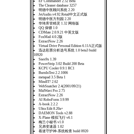
EF Commander 2.52 Beta
The Cleaner database 3257
明德中医顾问系统 2.20
JetAudio.v4.92.Retail中文正式版
明德中医方剂园 2.20
华琦库管精灵 1.32 网络版
QQ 保镖 1.0
CDMate 2.0.9.21 中英文版
FoxMail 4.0.2版
ExtractNow 2.26
Virtual Drive Personal Edition 6.11A正式版
迅达彩票分析选号系统 1.0 beta3 build
10920
Snes9x 1.39
PowerStrip 3.02 Build 200 Beta
KCPU Cooler 0.9.1 RC1
BurnInTest 2.2.1006
metapad 3.5 Beta 1
MindIT! 2.62
WebSnatcher 2.4(2001/09/21)
MidWavi Pro 2.75
ExtractNow 2.26
AI RoboForm 3.9.99
A-book 2.2.2
Ultra Edit 8.20a+
DAEMON Tools v2.88
X-Plane 模拟飞行 v6.1
梅兰小秘书 v1.0
兄弟变速器 1.02
着迷守护神-系统检查 build 0920