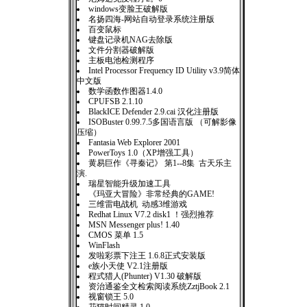
windows变脸王破解版
名扬四海-网站自动登录系统注册版
百变鼠标
键盘记录机NAG去除版
文件分割器破解版
主板电池检测程序
Intel Processor Frequency ID Utility v3.9简体
中文版
数学函数作图器1.4.0
CPUFSB 2.1.10
BlackICE Defender 2.9.cai 汉化注册版
ISOBuster 0.99.7.5多国语言版 （可解影像
压缩）
Fantasia Web Explorer 2001
PowerToys 1.0（XP增强工具）
黄易巨作《寻秦记》 第1--8集 古天乐主
演.
瑞星智能升级加速工具
《玛亚大冒险》非常经典的GAME!
三维雷电战机 动感3维游戏
Redhat Linux V7.2 disk1 ！强烈推荐
MSN Messenger plus! 1.40
CMOS 菜单 1.5
WinFlash
发啦彩票下注王 1.6.8正式安装版
e族小天使 V2.1注册版
程式猎人(Phunter) V1.30 破解版
资治通鉴全文检索阅读系统ZztjBook 2.1
视窗锁王 5.0