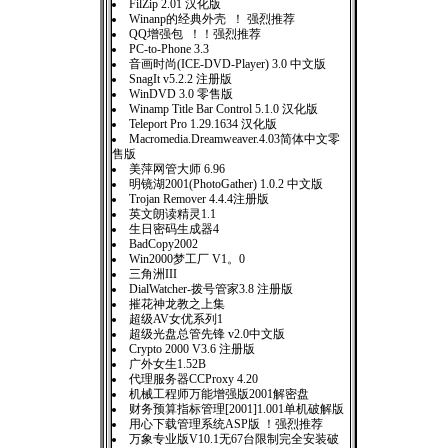
FilZip 2.01 汉化版
Winanp的经典外壳 ！ 强烈推荐
QQ增强包 ！！强烈推荐
PC-to-Phone 3.3
音画时尚(ICE-DVD-Player) 3.0 中文版
SnagIt v5.2.2 注册版
WinDVD 3.0 零售版
Winamp Title Bar Control 5.1.0 汉化版
Teleport Pro 1.29.1634 汉化版
Macromedia.Dreamweaver.4.03简体中文零
售版
美萍网管大师 6.96
明镜湖2001(PhotoGather) 1.0.2 中文版
Trojan Remover 4.4.4注册版
英文朗读精灵1.1
生日密码生成器4
BadCopy2002
Win2000梦工厂 V1。0
三角洲III
DialWatcher-拨号管家3.8 注册版
摧花神龙教之上集
超级AV女优系列1
超级光盘总管先锋 v2.0中文版
Crypto 2000 V3.6 注册版
广外女生1.52B
代理服务器CCProxy 4.20
机械工程师万能增强版2001解密盘
财务预算指标管理[2001]1.001单机破解版
用心下载管理系统ASP版 ！强烈推荐
万象专业版V10.1无67台限制完全安装破