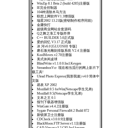
WinZip 8.1 Beta 2 (build 4285)注册版
IE完全控制器
104种清除木马方法
联想上网软件V1.3增强版
瑞星2002 13.21版(密钥制作程序同前)
金庸快打
超级商业网站全套源码
Q之舞之淮工专版炸弹
C++ BUILDER 5.0正式版
爱的回忆 V3.17 正式版
冰 河v6.0 [GLUOSHI 专版]
磨石激光雕刻排版系统 V2.4 注册版
KoolMoves.v2.70注册版
美式休闲桌球
BlindWrite.v1.1.0.0.Incl.Keygen
StreamboxVcr 现在相当流行的网上影片下
载工具!
Ulead Photo Express(我形我速) v4.0 简体中
文版
易表 XP 2002
Mozilla0.9.5 forWin(Netscape孪生兄弟)
Mozilla0.9.5(Netscape孪生兄弟)
文本之王 0.1
报刊下载器增强版
WinGate.v4.4.2注册版
Sygate Personal Firewall4.2 Build 872
新锁屏卫士注册版
CDCheck.v3.0.0.9注册版
BlackMoon.FTP.Server.v1.1注册版
CAD.Viewer.v3.2.C85.Incl.keygen