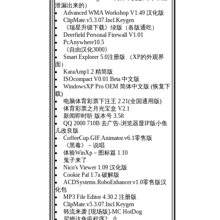
泄漏出来的）
Advanced WMA Workshop V1.49 汉化版
ClipMate.v5.3.07.Incl.Keygen
《瑞星升级下载》绿版（各版通吃）
Deerfield Personal Firewall V1.01
PcAnywhere10.5
《自由汉化3000》
Smart Explorer 5.0注册版 （XP的外观界
面）
KaraAmp1.2 精简版
ISOcompact V0.01 Beta 中文版
WindowsXP Pro OEM 简体中文版 (恢复下
载)
电脑体育彩票下注王 2.21(全国通用版)
体育彩票之月光宝盒 V2.1
新闻即时听 版本号 3.58
QQ 2000 710B 去广告-浏览器显IP版小鱼
儿改良版
CoffeeCup.GIF.Animator.v6.1零售版
《黑毒》－说唱
体验WinXp－图标篇 1.10
鬼子来了
Nico's Viewer 1.09 汉化版
Cookie Pal 1.7a 破解版
ACDSystems.RoboEnhancer.v1.0零售版汉
化包
MP3 File Editor 4.30.2 注册版
ClipMate.v5.3.07.Incl.Keygen
韩流来袭 [现场版]-MC HotDog
尼姆达免疫程序2。0