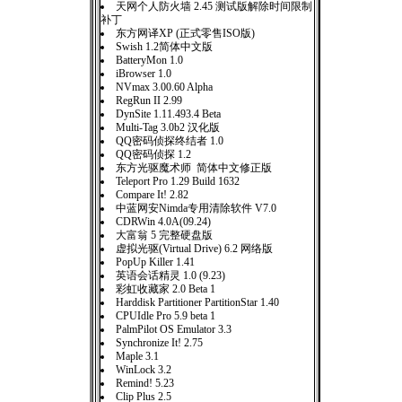
天网个人防火墙 2.45 测试版解除时间限制
补丁
东方网译XP (正式零售ISO版)
Swish 1.2简体中文版
BatteryMon 1.0
iBrowser 1.0
NVmax 3.00.60 Alpha
RegRun II 2.99
DynSite 1.11.493.4 Beta
Multi-Tag 3.0b2 汉化版
QQ密码侦探终结者 1.0
QQ密码侦探 1.2
东方光驱魔术师 简体中文修正版
Teleport Pro 1.29 Build 1632
Compare It! 2.82
中蓝网安Nimda专用清除软件 V7.0
CDRWin 4.0A(09.24)
大富翁 5 完整硬盘版
虚拟光驱(Virtual Drive) 6.2 网络版
PopUp Killer 1.41
英语会话精灵 1.0 (9.23)
彩虹收藏家 2.0 Beta 1
Harddisk Partitioner PartitionStar 1.40
CPUIdle Pro 5.9 beta 1
PalmPilot OS Emulator 3.3
Synchronize It! 2.75
Maple 3.1
WinLock 3.2
Remind! 5.23
Clip Plus 2.5