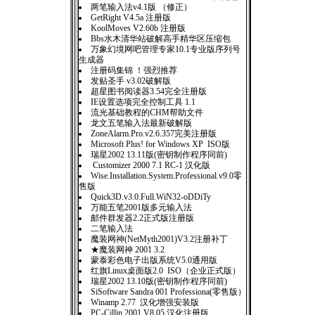
两笔输入法v4.1版 （修正）
GetRight V4.5a 注册版
KoolMoves V2.60b 注册版
Bbs水木清华站破解高手精华区压缩包
万象幻境网吧管理专家10.1专业版序列号
生成器
注册码集锦 ！强烈推荐
发贴圣手 v3.02破解版
超星图书阅读器3.54完全注册版
IE设置选项完全控制工具 1.1
流光基础教程的CHM帮助文件
龙文五笔输入法最新破解版
ZoneAlarm.Pro.v2.6.357完美注册版
Microsoft Plus! for Windows XP ISO版
瑞星2002 13.11版(密钥制作程序同前)
Customizer 2000 7.1 RC-1 汉化版
Wise.Installation.System.Professional.v9.0零
售版
Quick3D.v3.0.Full.WiN32-oDDiTy
万能五笔2001版多元输入法
邮件群发器2.2正式版注册版
二笔输入法
魔装网神(NetMyth2001)V3.2注册补丁
★魔装网神 2001 3.2
蒙泰彩色电子出版系统V5.0通用版
红旗Linux桌面版2.0 ISO（企业正式版）
瑞星2002 13.10版(密钥制作程序同前)
SiSoftware Sandra 001 Professiona(零售版）
Winamp 2.77 汉化增强安装版
PC-Cillin 2001 V8.05 汉化注册版