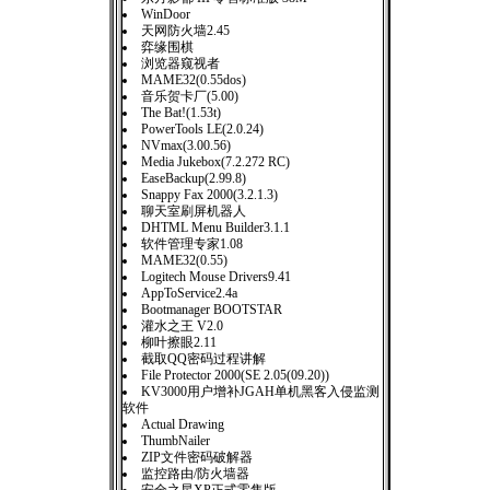
WinDoor
天网防火墙2.45
弈缘围棋
浏览器窥视者
MAME32(0.55dos)
音乐贺卡厂(5.00)
The Bat!(1.53t)
PowerTools LE(2.0.24)
NVmax(3.00.56)
Media Jukebox(7.2.272 RC)
EaseBackup(2.99.8)
Snappy Fax 2000(3.2.1.3)
聊天室刷屏机器人
DHTML Menu Builder3.1.1
软件管理专家1.08
MAME32(0.55)
Logitech Mouse Drivers9.41
AppToService2.4a
Bootmanager BOOTSTAR
灌水之王 V2.0
柳叶擦眼2.11
截取QQ密码过程讲解
File Protector 2000(SE 2.05(09.20))
KV3000用户增补JGAH单机黑客入侵监测
软件
Actual Drawing
ThumbNailer
ZIP文件密码破解器
监控路由/防火墙器