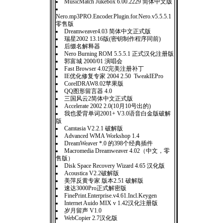
MusicMatch Jukebox 6.00.2229 简体中文版
Nero.mp3PRO.Encoder.Plugin.for.Nero.v5.5.5.1
零售版
Dreamweaver4.03 简体中文正式版
瑞星2002 13.16版(密钥制作程序同前)
后缀名解释器
Nero Burning ROM 5.5.5.1 正式汉化注册版
郭富城 2000/01 演唱会
Fast Browser 4.02完美注册补丁
IE优化修复专家 2004 2.50 TweakIEPro
CorelDRAW8.02苹果版
QQ图形留言器 4.0
三国风云2简体中文正式版
Accelerate 2002 2.0(10月10号出的)
我也爱背单词2001+ V3.0语音白金版破解
版
Camtasia V2.2.1 破解版
Advanced WMA Workshop 1.4
DreamWeaver *.0 的398个经典插件
Macromedia Dreamweaver 4.02（中文，零
售版）
Disk Space Recovery Wizard 4.65 汉化版
Acoustica V2.2破解版
美萍反黄专家 版本2.51 破解版
速达3000Pro正式解密版
FinePrint.Enterprise.v4.61.Incl.Keygen
Internet Auido MIX v 1.42汉化注册版
岁月留声 V1.0
WebCopier 2.7汉化版