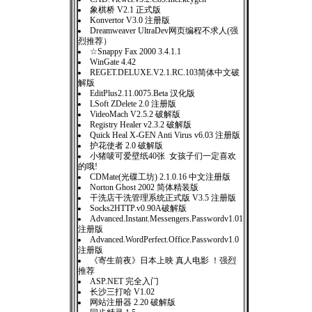
象棋桥 V2.1 正式版
Konvertor V3.0 注册版
Dreamweaver UltraDev网页编程不求人(强
烈推荐）
☆Snappy Fax 2000 3.4.1.1
WinGate 4.42
REGET.DELUXE.V2.1.RC.103简体中文破
解版
EditPlus2.11.0075.Beta 汉化版
LSoft ZDelete 2.0 注册版
VideoMach V2.5.2 破解版
Registry Healer v2.3.2 破解版
Quick Heal X-GEN Anti Virus v6.03 注册版
护花使者 2.0 破解版
小猪唛可爱壁纸40张 女孩子们一定喜欢
的哦!
CDMate(光碟工坊) 2.1.0.16 中文注册版
Norton Ghost 2002 简体精装版
干洗店干洗管理系统正式版 V3.5 注册版
Socks2HTTP.v0.90A破解版
Advanced.Instant.Messengers.Passwordv1.01
注册版
Advanced.WordPerfect.Office.Passwordv1.0
注册版
《寄生前夜》日本上映 真人电影 ！强烈
推荐
ASP.NET 完全入门
长沙三打哈 V1.02
网站注册器 2.20 破解版