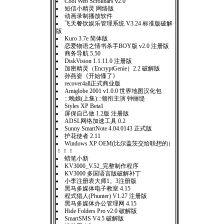
Cool Web Scrollbars v2.0
短信小精灵 网络版
动画录制播放软件
飞天餐饮娱乐管理系统 V3.24 标准版破解
版
Kuro 3.7e 简体版
恋爱物语之情书杀手BOY版 v2.0 注册版
商务导航 5.50
DiskVision 1.1.11.0 注册版
加密精灵（EncryptGenie）2.2 破解版
孙燕姿《开始懂了》
recover4all正式商业版
Amiglobe 2001 v1.0.0 世界地图汉化包
:::晚娘(上集):::领衔主演 钟丽缇
Styles XP Beta1
屏保自己做 1.2版 注册版
ADSL网络加速工具 0.2
Sunny SmartNote 4.04.0143 正式版
护花使者 2.11
Windows XP OEM(比尔盖茨交给联想的）
！！！
蜡笔小新
KV3000_V.52_完整制作程序
KV3000 多国语言版破解补丁
小李注册表大师1。3注册版
黑马多媒体电子教室 4.15
程式猎人(Phunter) V1.27 注册版
黑马多媒体办公管理网 4.15
Hide Folders Pro v2.0 破解版
SmartSMS V4.5 破解版