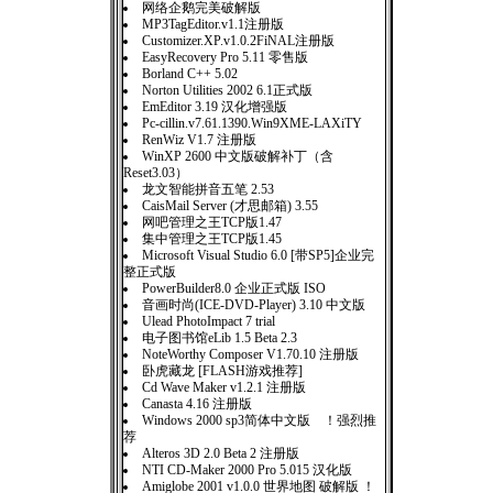
网络企鹅完美破解版
MP3TagEditor.v1.1注册版
Customizer.XP.v1.0.2FiNAL注册版
EasyRecovery Pro 5.11 零售版
Borland C++ 5.02
Norton Utilities 2002 6.1正式版
EmEditor 3.19 汉化增强版
Pc-cillin.v7.61.1390.Win9XME-LAXiTY
RenWiz V1.7 注册版
WinXP 2600 中文版破解补丁（含
Reset3.03）
龙文智能拼音五笔 2.53
CaisMail Server (才思邮箱) 3.55
网吧管理之王TCP版1.47
集中管理之王TCP版1.45
Microsoft Visual Studio 6.0 [带SP5]企业完
整正式版
PowerBuilder8.0 企业正式版 ISO
音画时尚(ICE-DVD-Player) 3.10 中文版
Ulead PhotoImpact 7 trial
电子图书馆eLib 1.5 Beta 2.3
NoteWorthy Composer V1.70.10 注册版
卧虎藏龙 [FLASH游戏推荐]
Cd Wave Maker v1.2.1 注册版
Canasta 4.16 注册版
Windows 2000 sp3简体中文版 ！强烈推
荐
Alteros 3D 2.0 Beta 2 注册版
NTI CD-Maker 2000 Pro 5.015 汉化版
Amiglobe 2001 v1.0.0 世界地图 破解版 ！