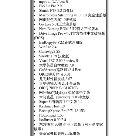
mp3trim 1.77 beta 6
Pic2Pic Pro 2.0
Shuttle FTP 2.2 汉化版
Macromedia SiteSpring v1.0 Full 完全注册版
网页配色方案1.0正式版
Go Live 5.01正式注册版
Nero Burning ROM 5.5.2官方正式版本
Drive Image Pro v4.01官方简体中文破解版
(DOS)
BadCopy99 V2.1正式注册版
WinAce 2.4
GameSpy2.55
Snes9x 1.39 汉化版
Visual IRC 2.00 Preview 9
大学英语自学教程 7.0
Go!Across(路路通) 3.4 Beta
OICQ聊天伴侣 6.38
龙飞邮件群发机 3.07
太空码输入法 2.51 普及版
OICQ 2000b Build 0710B
网际畅游(MyIE) 3.01简体中文版
木马克星（iparmor）5.03中文版
Super Pi电脑高手中文版 1.2
KeyboardTest 1.0
BackupXpress Pro 2.71.18.153
PECompact 1.65
IsoBuster 0.99.7.4
东方快车 3000 企业正式版（可不是专家
版哦）
美食家餐饮管理2.5标准版