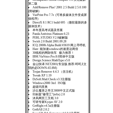
第二版
Add/Remove Plus! 2001 2.5 Build 2.5.0.100
(附破解)
VuePrint Pro 7.7e (可将多媒体文件变成屏
保程序)
DirectX 8.1 RC1 build 695 （微软最新的多
媒体技术）
本年度高考试题及答案
Panda Antivirus Platinum 6.23
PERL.STUDIO.V2.0破解版
Swish 2.0 Build 2001.09.28
ICQ 2000b Alpha Build #3619 网上寻呼机
Hare 能加速windows的速度达两倍
30线程的网际快车 极力推荐！
IBM.ViaVoice.Pro.8.0简体中文版
Design.Science.MathType.v5.0
金山快译.NET2001(专业版.推荐.呵呵,E文
弱的必DOWN-65.8M)
Trojan Remover 4.4.3 （含注机）
Tweak-XP 1.19
DzSoft.Mail.Check.v3.3注册版
Windows2000 3in1 ISO版
超级玛里奥
沙丘魔堡之帝王3000中文正式版
IE标题“修理工”(iefix) 2.0
沐风网页三叉戟 3.0
可研专家Kyzjav AV 2.0
GetRight.v4.5a注册版
GetItAll 2.0.2