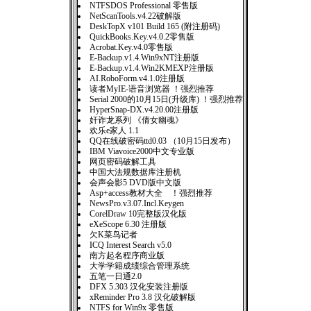
NTFSDOS Professional 零售版
NetScanTools.v4.22破解版
DeskTopX v101 Build 165 (附注册码)
QuickBooks.Key.v4.0.2零售版
Acrobat.Key.v4.0零售版
E-Backup.v1.4.Win9xNT注册版
E-Backup.v1.4.Win2KMEXP注册版
AI.RoboForm.v4.1.0注册版
读者MyIE-语音浏览器 ！强烈推荐
Serial 2000的10月15日(升级库) ！强烈推荐
HyperSnap-DX.v4.20.00注册版
奸诈龙系列 《倩女幽魂》
欢乐e家人 1.1
QQ在线破密码ttd0.03 （10月15日发布）
IBM Viavoice2000中文专业版
网页密码破解工具
中国大法规数据库注册机
会声会影5 DVD版中文版
Asp+access教材大全 ！强烈推荐
NewsPro.v3.07.Incl.Keygen
CorelDraw 10完整版汉化版
eXeScope 6.30 注册版
欠K菜鸟记者
ICQ Interest Search v5.0
南方起名程序商业版
大学学籍成绩综合管理系统
五笔一日通2.0
DFX 5.303 汉化安装注册版
xReminder Pro 3.8 汉化破解版
NTFS for Win9x 零售版