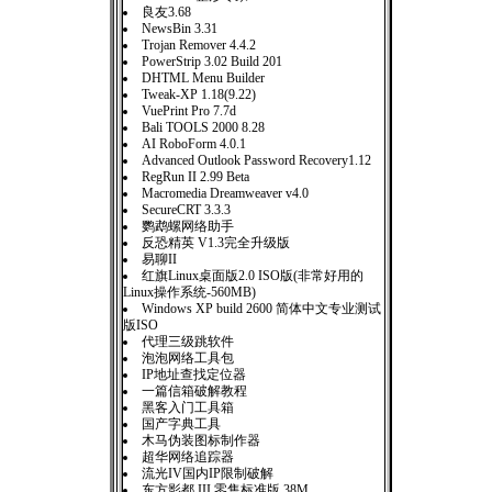
良友3.68
NewsBin 3.31
Trojan Remover 4.4.2
PowerStrip 3.02 Build 201
DHTML Menu Builder
Tweak-XP 1.18(9.22)
VuePrint Pro 7.7d
Bali TOOLS 2000 8.28
AI RoboForm 4.0.1
Advanced Outlook Password Recovery1.12
RegRun II 2.99 Beta
Macromedia Dreamweaver v4.0
SecureCRT 3.3.3
鹦鹉螺网络助手
反恐精英 V1.3完全升级版
易聊II
红旗Linux桌面版2.0 ISO版(非常好用的
Linux操作系统-560MB)
Windows XP build 2600 简体中文专业测试
版ISO
代理三级跳软件
泡泡网络工具包
IP地址查找定位器
一篇信箱破解教程
黑客入门工具箱
国产字典工具
木马伪装图标制作器
超华网络追踪器
流光IV国内IP限制破解
东方影都 III 零售标准版 38M