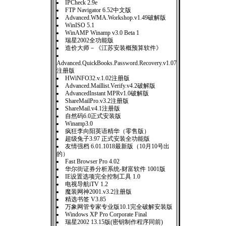
IPCheck 2.9e
FTP Navigator 6.52中文版
Advanced.WMA.Workshop.v1.49破解版
WinISO 5.1
WinAMP Winamp v3.0 Beta 1
瑞星2002全功能版
造价大师－《江苏安装概预算软件》
Advanced.QuickBooks.Password.Recovery.v1.07
注册版
HWiNFO32.v.1.02注册版
Advanced.Maillist.Verify.v4.2破解版
AdvancedInstant MPRv1.0破解版
ShareMailPro.v3.2注册版
ShareMail.v4.1注册版
自然码6.0正式安装版
Winamp3.0
疯狂李向阳英语精华（零售版）
超级兔子3.97 正式安装全功能版
友情强档 6.01.1018最新版（10月10号出
的）
Fast Browser Pro 4.02
华尔街证券分析系统-财富软件 1001版
IE设置选项完全控制工具 1.0
电视导航iTV 1.2
魔装网神2001.v3.2注册版
精选书签 V3.85
万象网管专家专业版10.1完全破解安装版
Windows XP Pro Corporate Final
瑞星2002 13.15版(密钥制作程序同前)