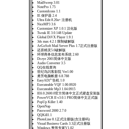
MailSweep 3.01
NotePro 1.75
CustomIcons 1.1
IE 保护器 2.4
Ultra Edit 8.20a+ 注册机
NiceMP3 3.6
Customizer XP 1.0.1 汉化版
Tweak IE 3.0.148 Update
Global DiVX Player 1.9.1
3ds max 4.2.1 限制破解版
ArGoSoft Mail Server Plus 1.7正式注册版
还原精灵5.0破解版
环球商务信息发布系统 2.60
Dr.eye 2001简体中文版
Audio Converter 3.5
QQ在线查询
世纪鸟闪客影院 Ver1.00
勇芳电脑帐册 6.8.788
EasyAD广告机 1.0
Executeable VQF 1.00.0920
Executeable Mp3 1.04.0915
IE6.0.2600.0官方简体中文正式硬盘安装版
PowerVCR II v3.0.1 PRO简体中文正式版
PopUp Killer 1.40
OpenNap
Password 2000 2.7.0
QQKill1.1
PhotoLine 8.1正式注册版(含注册码)
Visual Business Cards 3.3正式注册版
Windows 整形专家V1.02