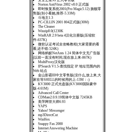
安全之星XP正式零售版
Norton AntiVirus 2002 v8.0 正式版
即时恢复系统2001(Pro Magic5.12) 旗舰零
售版(别小看她,推荐-5.33M)
斗地主1.3
PC-CILLIN 2001 804正式版(30M)
The Cleaner
Winzip8.0(1230K
WinRAR 2.9 beta 4汉化注册版(压缩软
件-637K)
微软认证考试全攻略教程(大家需要的看
看,还不错-524K)
网络蚂蚁NetAnts 1.24 简体中文无广告版
(以前一直没有时间,现在放上来-867K)
MultiProxy汉化版
IPSearch V1.5-查找指定 IP 地址范围内的
Web 站点
金山影霸III中文零售版(没什么,放上来,大
家在等SHELL的时候用的上-13M：-)
KV3000 正式光盘版(KV3000国际豪华
版-4.61M)
Advanced Call Center
CDMate2.0.9.19简体中文版 7245KB
美萍网管大师6.93
YAPS
Yahoo! Messenger
mp3DirectCut
WinHex
Snappy Fax 2000
Internet Answering Machine