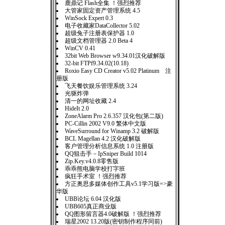
鹿鼎记 Flash全集 ！强烈推荐
大管家固定资产管理系统 4.5
WinSock Expert 0.3
电子收藏家DataCollector 5.02
超级兔子注册表保护器 1.0
超级文档管理器 2.0 Beta 4
WinCV 0.41
32bit Web Browser w9.34.01汉化破解版
32-bit FTPf9.34.02(10.18)
Roxio Easy CD Creator v5.02 Platinum 注
册版
飞天餐饮娱乐管理系统 3.24
光驱炸弹
清一的网址收藏 2.4
HideIt 2.0
ZoneAlarm Pro 2.6.357 汉化包(第二版)
PC-Cillin 2002 V9.0 繁体中文版
WaveSurround for Winamp 3.2 破解版
BCL Magellan 4.2 汉化破解版
客户管理分析信息系统 1.0 注册版
QQ狙击手－IpSniper Build 1014
Zip.Key.v4.0.8零售版
乖乖熊电脑学校打字班
疯狂手术室 ！强烈推荐
方正奥思多媒体创作工具v5.1学习版=>豪
华版
UBB论坛 6.04 汉化版
UBB605真正商业版
QQ图形留言器4.0破解版 ！强烈推荐
瑞星2002 13.20版(密钥制作程序同前)