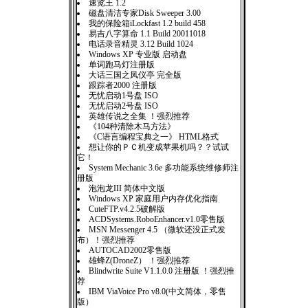
速览王 1.2
磁盘清洁专家Disk Sweeper 3.00
我的保险箱iLockfast 1.2 build 458
易吉八字算命 1.1 Build 20011018
电话录音精灵 3.12 Build 1024
Windows XP 专业版 启动盘
单词跑马灯注册版
大话三国之凤仪亭 完全版
跟踪者2000 注册版
无忧启动1号盘 ISO
无忧启动2号盘 ISO
英雄传说之全集 ！强烈推荐
《104种清除木马方法》
《C语言编程宝典之一》 HTML格式
想让你的ＰＣ机变成苹果机吗？？试试
它！
System Mechanic 3.6e 多功能系统维修师注
册版
泡泡龙III 简体中文版
Windows XP 家庭用户内存优化指南
CuteFTP.v4.2.5破解版
ACDSystems.RoboEnhancer.v1.0零售版
MSN Messenger 4.5 （微软还没正式发
布）！强烈推荐
AUTOCAD2002零售版
雄蜂Z(DroneZ） ！强烈推荐
Blindwrite Suite V1.1.0.0 注册版 ！强烈推
荐
IBM ViaVoice Pro v8.0(中文简体，零售
版）