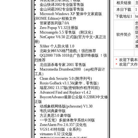
博奥彩票分析系统千禧版
相关链接
金山快译2002专业版零售版
金山词霸2002专业版零售版
本日下载
1
Microsoft Windows XP 繁体中文家庭版
下载地址1
h
(HOME Edition)+校验文件
管家婆医药版7.0A
Zero Popup V1.32注册版
您
Microangelo 5.5 零售版 （附汉化）
软件简介
NetCaptor V6.50 正式版(官方中文+真正注
册)
Xfilter 个人防火墙 1.0
北歐女神FAN格鬥遊戲;！强烈推荐
QQ2000 710b 1018去广告显IP终极版 ！强
＊
欢迎下载本
烈推荐
＊
欢迎广大作
北信源杀毒专家 2001 零售版
Macromedia Drumbeat2000 （asp程序设计
工具）
Clean disk Security 5.0 (附序列号)
Roxio GoBack v3.1.56(豪华，零售版）
瑞星2002 13.17版(密钥制作程序同前)
Advanced Find and Replace v1.4.2
BoycottAdvance最新公众版 0.22BR3中文修
正版
动感象棋网络版(pchessme) V1.30
韦氏词典豪华版
方正奥思5.0 豪华版
<<学五笔》多媒体教学系统4.00版
ZoneAlarm Pro 2.6.357 汉化包
VGS1.41特别版（全系列）
virtuanes 0.32 汉化版