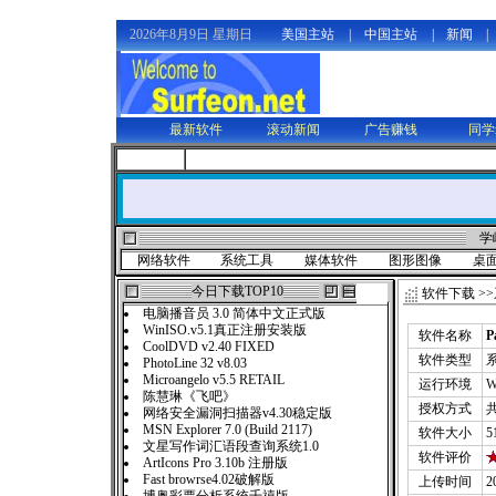
2026年8月9日 星期日
美国主站
|
中国主站
|
新闻
|
最新软件
滚动新闻
广告赚钱
同学
学
网络软件
系统工具
媒体软件
图形图像
桌
今日下载TOP10
软件下载
>>
电脑播音员 3.0 简体中文正式版
WinISO.v5.1真正注册安装版
软件名称
P
CoolDVD v2.40 FIXED
软件类型
PhotoLine 32 v8.03
Microangelo v5.5 RETAIL
运行环境
W
陈慧琳《飞吧》
授权方式
网络安全漏洞扫描器v4.30稳定版
MSN Explorer 7.0 (Build 2117)
软件大小
5
文星写作词汇语段查询系统1.0
软件评价
ArtIcons Pro 3.10b 注册版
Fast browrse4.02破解版
上传时间
2