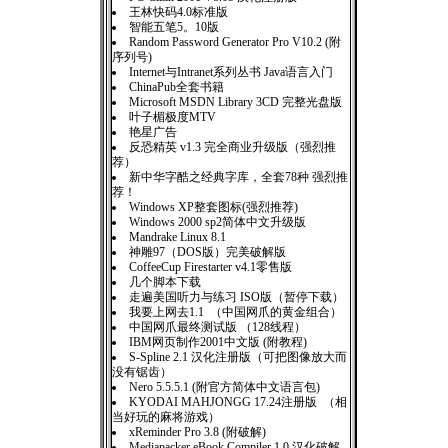
王林快码4.0标准版
智能五笔5。10版
Random Password Generator Pro V10.2 (附
序列号)
Internet与Intranet系列丛书 Java语言入门
ChinaPub全套书籍
Microsoft MSDN Library 3CD 完整光盘版
叶子楣极度MTV
艳星广告
反恐精英 v1.3 完全商业升级版（强烈推
荐）
新中华字酷之经典字库，全套78种 强烈推
荐！
Windows XP整套图标(强烈推荐)
Windows 2000 sp2简体中文升级版
Mandrake Linux 8.1
神雕97（DOS版）完美破解版
CoffeeCup Firestarter v4.1零售版
几个脚本下载
走遍美国听力与练习 ISO版（暂停下载）
我要上网去1.1 （中国网爪的黄金组合）
中国网爪最终测试版 （128线程）
IBM网页制作2001中文版 (附教程)
S-Spline 2.1 汉化注册版（可把图像放大而
没有锯齿）
Nero 5.5.5.1 (附官方简体中文语言包)
KYODAI MAHJONGG 17.24注册版 （相
当好玩的麻将游戏）
xReminder Pro 3.8 (附破解)
Mediapacker eBook Compiler 1.0 汉化破解