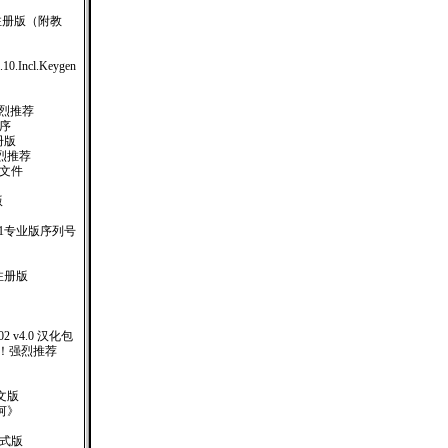
12) 注册版（附教
0.10.Incl.Keygen
强烈推荐
作程序
册版
烈推荐
助文件
版
.1专业版序列号
注册版
）
 2002 v4.0 汉化包
 ！强烈推荐
文版
河》
业正式版