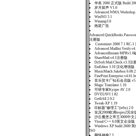
华表 2000 正式版 Build 200
岁月留声 V1.0
Advanced.WMA.Worksho
WinISO 5.1
Winamp3.0
艳星广告
Advanced.QuickBooks.Passwor
注册版
Customizer 2000 7.1 RC
Advanced.Maillist.Verify
AdvancedInstant MPRv1
ShareMail.v4.1注册版
DzSoft.Mail.Check.v3.3
EmEditor 3.19 汉化增强版
MusicMatch Jukebox 6.
FinePrint.Enterprise.v4.61.
音乐贺卡厂钻石会员版 v5
Magic Translator 1.10
可研专家Kyzjav AV 2.0
DVD2AVI 1.82
GetItAll 2.0.2
Tweak-XP 1.19
IE标题“修理工”(iefix) 2.0
实况2000欧洲isspro2完全
沙丘魔堡之帝王3000中文
Visual C++ 6.0英文企业版
Windows XP build 26
ISO
网络神偷2.3