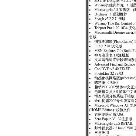
3D GIF Designer V2.21
Winanp的经典外壳 ！ 
Microangelo 5.5 零售版
D-player ！强烈推荐
SnagIt v5.2.2 注册版
Winamp Title Bar Control
Teleport Pro 1.29.1634 汉
Macromedia.Dreamweav
售版
明镜湖2001(PhotoGather) 
FilZip 2.01 汉化版
MSN Explorer 7.0 (Build 2
神奇注册表 1.0注册版
文星写作词汇语段查询系统
Advanced Find and Replace
CoolDVD v2.40 FIXED
PhotoLine 32 v8.03
动感象棋网络版(pchessme)
陈慧琳《飞吧》
趨勢PCC2002繁体中文正
电脑播音员 3.0 简体中文
博奥彩票分析系统千禧版
金山词霸2002专业版零售
Microsoft Windows 
(HOME Edition)+校验文件
管家婆医药版7.0A
Zero Popup V1.32注册版
Microangelo v5.5 RETAIL
邮件群发器2.5 build 25
三角洲III