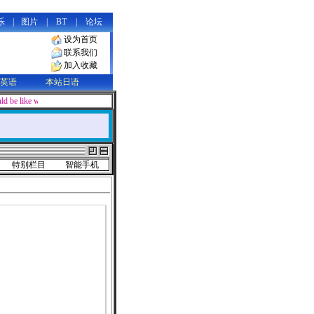
乐
|
图片
|
BT
|
论坛
设为首页
联系我们
加入收藏
英语
本站日语
d be like water, soft and supple in appearance, yet containing limitless powe
特别栏目
智能手机