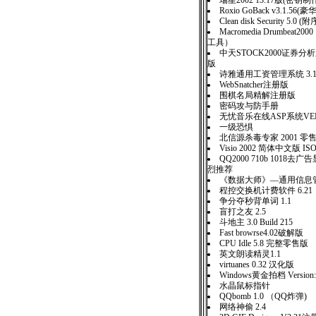
瑞星2002 13.17版(密
Roxio GoBack v3.1.5
Clean disk Security 5.0 
Macromedia Drumbeat2
工具）
中天STOCK2000证券分析系
版
诗雅通用工资管理系统 3.
WebSnatcher注册版
围棋名局精解注册版
密码攻与防手册
无忧音乐在线ASP系统VER1
一级恐惧
北信源杀毒专家 2001 零
Visio 2002 简体中文版 IS
QQ2000 710b 1018去
烈推荐
《数据大师》—通用信息管理
程控交换机计费软件 6.21
争分夺秒背单词 1.1
盲打之友 2.5
斗地主 3.0 Build 215
Fast browrse4.02破解版
CPU Idle 5.8 完整零售
英文朗读精灵1.1
virtuanes 0.32 汉化版
Windows黄金拍档 Version:
水晶鼠标指针
QQbomb 1.0 （QQ炸弹)
网络神偷 2.4