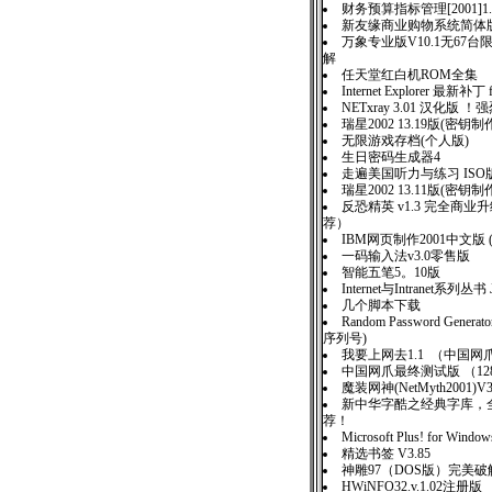
财务预算指标管理[2001]1
新友缘商业购物系统简
万象专业版V10.1无67
解
任天堂红白机ROM全集
Internet Explorer 最新补丁 f
NETxray 3.01 汉化版 
瑞星2002 13.19版(密钥
无限游戏存档(个人版)
生日密码生成器4
走遍美国听力与练习 IS
瑞星2002 13.11版(密钥
反恐精英 v1.3 完全商
荐）
IBM网页制作2001中文版 
一码输入法v3.0零售版
智能五笔5。10版
Internet与Intranet系列丛
几个脚本下载
Random Password Generato
序列号)
我要上网去1.1 （中国
中国网爪最终测试版 （12
魔装网神(NetMyth2001
新中华字酷之经典字库，全
荐！
Microsoft Plus! for Wind
精选书签 V3.85
神雕97（DOS版）完
HWiNFO32.v.1.02注册版