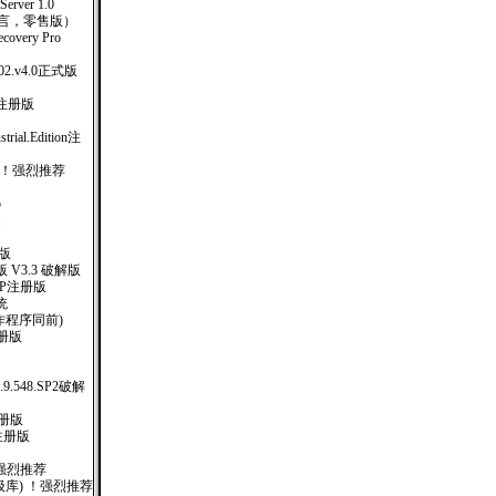
ver 1.0
多国语言，零售版）
covery Pro
.2002.v4.0正式版
完全注册版
strial.Edition注
 ！强烈推荐
5
1
注册版
V3.3 破解版
MEXP注册版
统
钥制作程序同前)
0注册版
e.1.9.548.SP2破解
T注册版
 注册版
！强烈推荐
日(升级库) ！强烈推荐