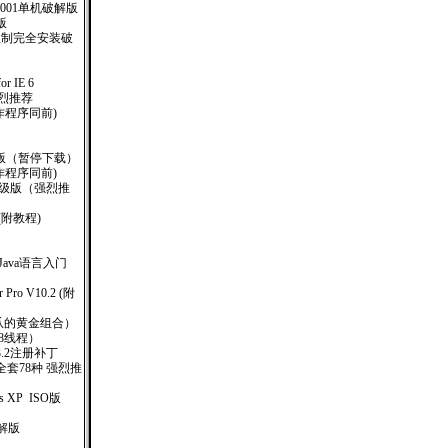
.001单机破解版
体版
台限制完全安装破
or IE 6
！强烈推荐
制作程序同前)
O版（暂停下载）
制作程序同前)
业升级版（强烈推
(附教程)
书 Java语言入门
r Pro V10.2 (附
网爪的黄金组合）
8线程）
)V3.2注册补丁
套78种 强烈推
ows XP ISO版
美破解版