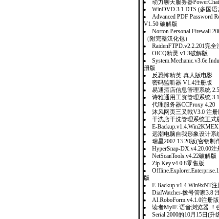
动力聊天服务器PowerChatSer
WinDVD 3.1 DTS (
Advanced PDF Password Re
V1.50 破解版
Norton.Personal.Firewall
（附完整汉化包）
RaidenFTPD.v2.2.201
OICQ精灵 v1.3破解版
System.Mechanic.v3.6e.Indu
册版
反恐怖精英-真人版电影
密码监听器 V1.4注册版
易通酒店信息管理系统 2.
诗雅通用工资管理系统 3.
代理服务器CCProxy 4.20
沐风网页三叉戟V3.0 
干洗店干洗管理系统正式版 
E-Backup.v1.4.Win2K
远潮电脑自我形象设计系
瑞星2002 13.20版(密
HyperSnap-DX.v4.20.0
NetScanTools.v4.22破解版
Zip.Key.v4.0.8零售版
Offline.Explorer.Enterpris
版
E-Backup.v1.4.Win9xN
DialWatcher-拨号管家3.8
AI.RoboForm.v4.1.0注册版
读者MyIE-语音浏览器 
Serial 2000的10月15