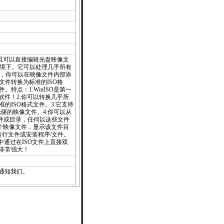
并且可以直接编辑光盘映像文
2000环境下。它可以处理几乎所有
ISO，你可以在映像文件内部添
文件转换为标准的ISO格
。特点：1.WinISO是第一
软件！2.你可以转换几乎所
的ISO格式文件。3.它支持
驱的映像文件。4.你可以从
像文件或目录，任何以这些文件
一个映像文件，显示该文件目
运行文件或安装程序/文件。
器中通过在ISO文件上直接双
却非常强大！
通知
我们。