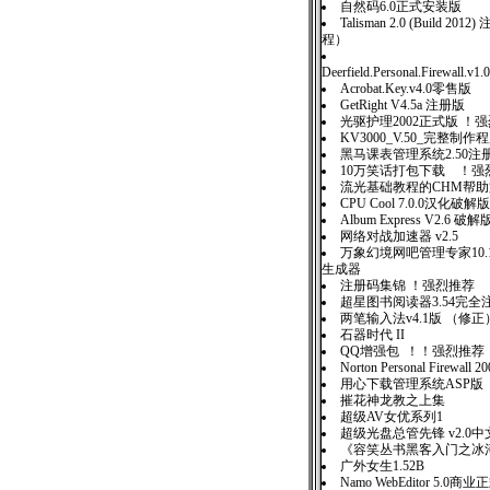
自然码6.0正式安装版
Talisman 2.0 (Build 20
程）
Deerfield.Personal.Firewall.v1.
Acrobat.Key.v4.0零售版
GetRight V4.5a 注册版
光驱护理2002正式版 ！
KV3000_V.50_完整制
黑马课表管理系统2.50注
10万笑话打包下载 ！强
流光基础教程的CHM帮
CPU Cool 7.0.0汉化破解版
Album Express V2.6 破解
网络对战加速器 v2.5
万象幻境网吧管理专家10
生成器
注册码集锦 ！强烈推荐
超星图书阅读器3.54完全
两笔输入法v4.1版 （修正
石器时代 II
QQ增强包 ！！强烈推荐
Norton Personal Firewall
用心下载管理系统ASP版
摧花神龙教之上集
超级AV女优系列1
超级光盘总管先锋 v2.0中
《容笑丛书黑客入门之冰
广外女生1.52B
Namo WebEditor 5.0商