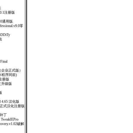
版
.6.0.1注册版
.0通用版
ofessional.v9.0零
oDDiTy
法
Final
SO（企业正式版）
钥制作程序同前)
汉化注册版
体中文升级版
版
版
ard 4.65 汉化版
5.5.1 正式汉化注册版
注册补丁
TweakIEPro
covery.v1.02破解