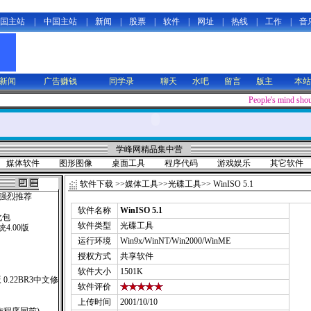
国主站
|
中国主站
|
新闻
|
股票
|
软件
|
网址
|
热线
|
工作
|
音
新闻
广告赚钱
同学录
聊天
水吧
留言
版主
本站
People's mind shoul
学峰网精品集中营
媒体软件
图形图像
桌面工具
程序代码
游戏娱乐
其它软件
软件下载
>>
媒体工具
>>
光碟工具
>> WinISO 5.1
！强烈推荐
）
软件名称
WinISO 5.1
汉化包
软件类型
光碟工具
4.00版
运行环境
Win9x/WinNT/Win2000/WinME
授权方式
共享软件
软件大小
1501K
版 0.22BR3中文修
软件评价
上传时间
2001/10/10