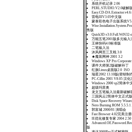
系统开机记录 2.06
PERL.STUDIO.V2.0破解
Easy.CD-DA.Extractor.v4
雷电IIIV3.05中文版
蒙泰彩色电子出版系统V5
Wise.Installation.System.Pr
售版
Quick3D.v3.0.Full.WiN32-
万能五笔2001版多元输入
王林快码4.0标准版
二笔输入法
沐风网页三叉戟 3.0
★魔装网神 2001 3.2
Windows XP Pro Corporate 
课件大师第2版破解补丁
红旗Linux桌面版2.0 I
瑞星2002 13.10版(密
PC-Cillin 2001 V8.05 
Windows 2000 sp2简
超级玛里奥
龙文五笔输入法最新破解
三国风云2简体中文正式
Disk Space Recovery Wiz
Nero Burning ROM 5.
郭富城 2000/01 演唱会
Fast Browser 4.02完美
IE优化修复专家 2004 2.50 
Advanced.OE.Password.Re
版
速达3000Pro正式解密版