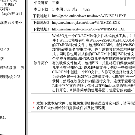
钥制作程序同前)
相关链接
主页
6(豪华，零售版）
(附序列号)
本日下载
1 本周：85 总计：4625
000 （asp程序设计
下载地址1
http://gwbn.onlinedown.net/down/WINISO51.EXE
统 v2.0 专业
下载地址2
http://newhua.ruyi.com/down/WINISO51.EXE
下载地址3
http://newhua.ucatv.com.cn/down/WINISO51.EXE
1
WinISO是一个CD-ROM映像文件格式转换工具，
件！WinISO能够运行在Windows95/98/Me/NT/
的CD-ROM映像文件，包括ISO和BIN。通过Win
加/删除/重命名/提取文件。你可以将其他格式的映像
.0 2
式，同时你也可以从你的CD-ROM中创建ISO映像文件
个能够直接编辑BIN/ISO或几乎所有格式映像文件的
售版
软件简介
有的映像文件格式，包括BIN，并且将它们保存为标准
O
几乎所有已知的CD-ROM映像文件，包括一些虚拟光
广告显IP终极版 ！强
CD-ROM中创建一个ISO文件。5.你可以选择映
为基础创建一个标准的ISO映像文件。6.能够打开
系统 2.03
录树，然后在映像文件内部运行文件。这便于查看/
7.由于它的文件关联，你可以在Windows资源管理
击打开它。8.操作简单的使用界面，但是它的功能
＊
欢迎下载本站软件，如果您发现链接错误或其它问题，请
写信
版
＊
欢迎广大作者给我们提供软件以及使用说明。
9.15