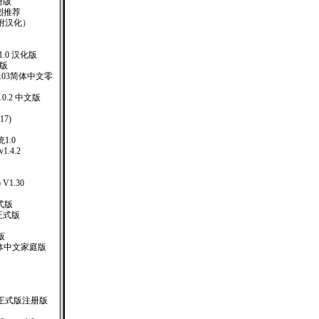
注册版
强烈推荐
 （附汉化）
 5.1.0 汉化版
化版
er.4.03简体中文零
1.0.2 中文版
117)
1.0
 v1.4.2
 V1.30
式版
正式版
版
XP 繁体中文家庭版
01 正式版注册版