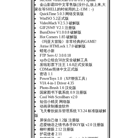
McAfee VirusScan 6.0 to 6.0.1 update
金山影霸III中文零售版(没什么,放上来,大
家在等SHELL的时候用的上-13M：-)
QuickTime 5.0.3 网络安装版
WinISO 5.2正式版
VideoMach V2.5.3 破解版
GIF2SWF V2.1 注册版
BurnDrive V1.0.0.8 破解版
Hot Corners 1.85 破解版
《玛亚大冒险》非常经典的GAME!
Atrise HTMLock 1.7.0 破解版
蜡笔小新
FTP Serv-U 3.0.0.18
xp办公组合50次安全破解工具
发啦彩票下注王 1.6.8正式安装版
CDMate简体中文正式版
密语 1.1
PowerToys 1.0（XP增强工具）
VIA 4-in-1 Driver 4.35
Photo-Brush 1.6 汉化版
国家图书下载系统 0.9 注册版
Cool Web Scrollbars v2.0
短信小精灵 网络版
动画录制播放软件
飞天餐饮娱乐管理系统 V3.24 标准版破解
版
屏保自己做 1.2版 注册版
恋爱物语之情书杀手BOY版 v2.0 注册版
柳叶擦眼 2.12 注册版
护花使者 2.11