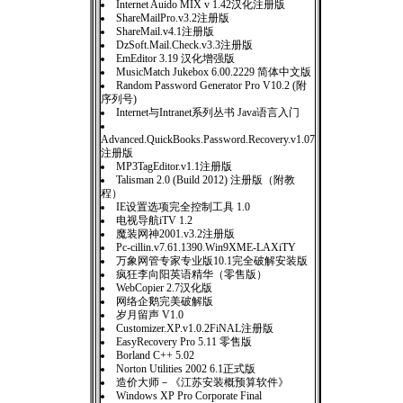
Internet Auido MIX v 1.42汉化注册版
ShareMailPro.v3.2注册版
ShareMail.v4.1注册版
DzSoft.Mail.Check.v3.3注册版
EmEditor 3.19 汉化增强版
MusicMatch Jukebox 6.00.2229 简体中文版
Random Password Generator Pro V10.2 (附
序列号)
Internet与Intranet系列丛书 Java语言入门
Advanced.QuickBooks.Password.Recovery.v1.07
注册版
MP3TagEditor.v1.1注册版
Talisman 2.0 (Build 2012) 注册版（附教
程）
IE设置选项完全控制工具 1.0
电视导航iTV 1.2
魔装网神2001.v3.2注册版
Pc-cillin.v7.61.1390.Win9XME-LAXiTY
万象网管专家专业版10.1完全破解安装版
疯狂李向阳英语精华（零售版）
WebCopier 2.7汉化版
网络企鹅完美破解版
岁月留声 V1.0
Customizer.XP.v1.0.2FiNAL注册版
EasyRecovery Pro 5.11 零售版
Borland C++ 5.02
Norton Utilities 2002 6.1正式版
造价大师－《江苏安装概预算软件》
Windows XP Pro Corporate Final