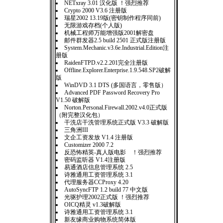
NETxray 3.01 汉化版 ！强烈推荐
Crypto 2000 V3.6 注册版
瑞星2002 13.19版(密钥制作程序同前)
无限游戏存档(个人版)
机械工程师万能增强版2001解密盘
邮件群发器2.5 build 2501 正式版注册版
System.Mechanic.v3.6e.Industrial.Edition注
册版
RaidenFTPD.v2.2.201完全注册版
Offline.Explorer.Enterprise.1.9.548.SP2破解
版
WinDVD 3.1 DTS (多国语言，零售版）
Advanced PDF Password Recovery Pro
V1.50 破解版
Norton.Personal.Firewall.2002.v4.0正式版
（附完整汉化包）
干洗店干洗管理系统正式版 V3.3 破解版
三角洲III
文企工资发放 V1.4 注册版
Customizer 2000 7.2
反恐怖精英-真人版电影 ！强烈推荐
密码监听器 V1.4注册版
易通酒店信息管理系统 2.5
诗雅通用工资管理系统 3.1
代理服务器CCProxy 4.20
AutoSyncFTP 1.2 build 77 中文版
光驱护理2002正式版 ！强烈推荐
OICQ精灵 v1.3破解版
诗雅通用工资管理系统 3.1
新友缘商业购物系统简体版