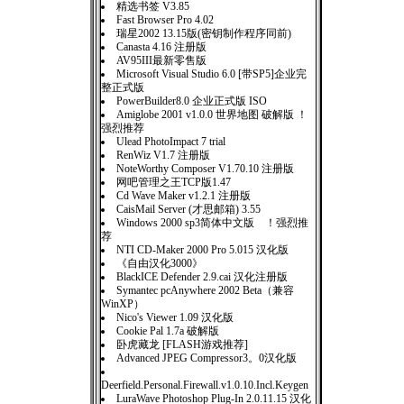
精选书签 V3.85
Fast Browser Pro 4.02
瑞星2002 13.15版(密钥制作程序同前)
Canasta 4.16 注册版
AV95III最新零售版
Microsoft Visual Studio 6.0 [带SP5]企业完
整正式版
PowerBuilder8.0 企业正式版 ISO
Amiglobe 2001 v1.0.0 世界地图 破解版 ！
强烈推荐
Ulead PhotoImpact 7 trial
RenWiz V1.7 注册版
NoteWorthy Composer V1.70.10 注册版
网吧管理之王TCP版1.47
Cd Wave Maker v1.2.1 注册版
CaisMail Server (才思邮箱) 3.55
Windows 2000 sp3简体中文版 ！强烈推
荐
NTI CD-Maker 2000 Pro 5.015 汉化版
《自由汉化3000》
BlackICE Defender 2.9.cai 汉化注册版
Symantec pcAnywhere 2002 Beta（兼容
WinXP）
Nico's Viewer 1.09 汉化版
Cookie Pal 1.7a 破解版
卧虎藏龙 [FLASH游戏推荐]
Advanced JPEG Compressor3。0汉化版
Deerfield.Personal.Firewall.v1.0.10.Incl.Keygen
LuraWave Photoshop Plug-In 2.0.11.15 汉化