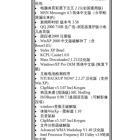
化包
电脑体育彩票下注王 2.21(全国通用版)
MSN Messenger 4.5 简体中文版（今早刚
泄漏出来的）
新闻即时听 版本号 3.58
QQ 2000 710B 去广告-浏览器显IP版小鱼
儿改良版
跟踪者2000 注册版
WinXP 2600 中文版破解补丁（含
Reset3.03）
Styles XP Beta1
KCPU Cooler1.0.0
Mass Downloader2.1.212汉化版
WindowsXP Pro OEM 简体中文版 (恢复下
载)
主板电池检测程序
NTI BACKUP NOW! 2.2.27 汉化版（支持
Win XP)
ClipMate.v5.3.07.Incl.Keygen
韩流来袭 [现场版]-MC HotDog
ISOBuster 0.99.7.5多国语言版 （可解影像
压缩）
windows变脸王破解版
体验WinXp－图标篇 1.10
百变鼠标
ClipMate.v5.3.07.Incl.Keygen
文件分割器破解版
Advanced WMA Workshop V1.49 汉化版
Intel Processor Frequency ID Utility v3.9简体
中文版