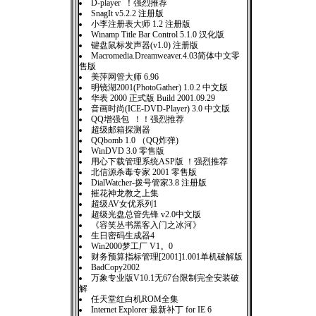
D-player ！强烈推荐
SnagIt v5.2.2 注册版
小李注册表大师 1.2 注册版
Winamp Title Bar Control 5.1.0 汉化版
键盘鼠标发声器(v1.0) 注册版
Macromedia.Dreamweaver.4.03简体中文零
售版
美萍网管大师 6.96
明镜湖2001(PhotoGather) 1.0.2 中文版
华表 2000 正式版 Build 2001.09.29
音画时尚(ICE-DVD-Player) 3.0 中文版
QQ增强包 ！！强烈推荐
超级邮箱探测器
QQbomb 1.0 （QQ炸弹)
WinDVD 3.0 零售版
用心下载管理系统ASP版 ！强烈推荐
北信源杀毒专家 2001 零售版
DialWatcher-拨号管家3.8 注册版
摧花神龙教之上集
超级AV女优系列1
超级光盘总管先锋 v2.0中文版
《容笑丛书黑客入门之冰河》
生日密码生成器4
Win2000梦工厂 V1。0
财务预算指标管理[2001]1.001单机破解版
BadCopy2002
万象专业版V10.1无67台限制完全安装破
解
任天堂红白机ROM全集
Internet Explorer 最新补丁 for IE 6