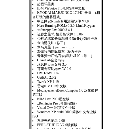
超级玛里奥
IBM.ViaVoice.Pro.8.0简体中文版
KYODAI MAHJONGG 17.24注册版 （相
当好玩的麻将游戏）
中蓝网安Nimda专用清除软件 V7.0
Nero Burning.ROM.v5.5.5.1.Incl.Keygen
☆Snappy Fax 2000 3.4.1.1
证券之星”行情分析软件 1.3.06
少林足球加长版精彩片断(4段) 强烈推荐
金山游侠Ⅲ（修正）
木马克星（iparmor）5.17
30线程的网际快车 极力推荐！
音乐贺卡厂钻石会员版 v5.00（酷！）
ChinaPub全套书籍
沐风网页三叉戟 3.0
可研专家Kyzjav AV 2.0
DVD2AVI 1.82
GetItAll 2.0.2
Tweak-XP 1.19
雷电IIIV3.05中文版
Mediapacker eBook Compiler 1.0 汉化破解
第二版
NBA Live 2001硬盘版
xReminder Pro 3.8 (附破解)
Visual C++ 6.0英文企业版
Windows XP build 2600 简体中文专业版
ISO
系统开机记录 2.06
PERL.STUDIO.V2.0破解版