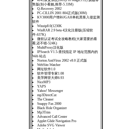
即时恢复系统2001(Pro Magic5.12) 旗舰零
售版(别小看她,推荐-5.33M)
Q-Recovery 2002
PC-CILLIN 2001 804正式版(30M)
KV3000用户增补JGAH单机黑客入侵监测
软件
Winzip8.0(1230K
WinRAR 2.9 beta 4汉化注册版(压缩软
件-637K)
微软认证考试全攻略教程(大家需要的看
看,还不错-524K)
MultiProxy汉化版
IPSearch V1.5-查找指定 IP 地址范围内的
Web 站点
Norton AntiVirus 2002 v8.0 正式版
WebSite-Watcher
网址软件1.0
软件管理专家1.08
美萍网管大师6.93
NiceMP3
YAPS
Yahoo! Messenger
mp3DirectCut
The Cleaner
Snappy Fax 2000
Black Hole Organizer
Mp3Trim
Advanced Call Center
Applet Glide Navigation Pro
Adobe SVG Viewer