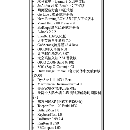
木马克星（iparmor）5.03中文版
JetAudio.v4.92.Retail中文正式版
网页配色方案1.0正式版
Go Live 5.01正式注册版
Nero Burning ROM 5.5.2官方正式版本
Visual IRC 2.00 Preview 9
BadCopy99 V2.1正式注册版
A-book 2.2.2
Snes9x 1.39 汉化版
大学英语自学教程 7.0
Go!Across(路路通) 3.4 Beta
OICQ聊天伴侣 6.38
龙飞邮件群发机 3.07
太空码输入法 2.51 普及版
OICQ 2000b Build 0710B
ZOC (Zap-O-Comm) 4.03
Drive Image Pro v4.01官方简体中文破解版
(DOS)
DynSite 1.11.493.4 Beta
Macromedia Dreamweaver v4.0
美食家餐饮管理2.5标准版
天网个人防火墙 2.45 测试版解除时间限制
补丁
东方网译XP (正式零售ISO版)
Teleport Pro 1.29 Build 1632
BatteryMon 1.0
KeyboardTest 1.0
IsoBuster 0.99.7.4
RegRun II 2.99
PECompact 1.65