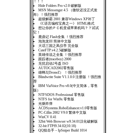
！！！
Hide Folders Pro v2.0 破解版
MSN Messenger 4.5 （微软还没正式发
布）！强烈推荐
超级解霸 2001 兼容Windows XP补丁
《C语言编程宝典之一》 HTML格式
想让你的ＰＣ机变成苹果机吗？？试试
它！
鹿鼎记 Flash全集 ！强烈推荐
泡泡龙III 简体中文版
大话三国之凤仪亭 完全版
CuteFTP.v4.2.5破解版
英雄传说之全集 ！强烈推荐
跟踪者(traceboy) 2000
无忧启动2号盘 ISO
AUTOCAD2002零售版
雄蜂Z(DroneZ） ！强烈推荐
Blindwrite Suite V1.1.0.0 注册版 ！强烈推
荐
IBM ViaVoice Pro v8.0(中文简体，零售
版）
NTFSDOS Professional 零售版
NTFS for Win9x 零售版
光驱炸弹
ACDSystems.RoboEnhancer.v1.0零售版
PC-Cillin 2002 V9.0 繁体中文版
WinCV 0.41
32bit Web Browser w9.34.01汉化破解版
32-bit FTPf9.34.02(10.18)
QQ狙击手－IpSniper Build 1014