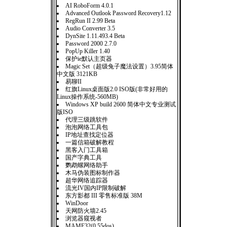
AI RoboForm 4.0.1
Advanced Outlook Password Recovery1.12
RegRun II 2.99 Beta
Audio Converter 3.5
DynSite 1.11.493.4 Beta
Password 2000 2.7.0
PopUp Killer 1.40
保护ie默认主页器
Magic Set（超级兔子魔法设置）3.95简体
中文版 3121KB
易聊II
红旗Linux桌面版2.0 ISO版(非常好用的
Linux操作系统-560MB)
Windows XP build 2600 简体中文专业测试
版ISO
代理三级跳软件
泡泡网络工具包
IP地址查找定位器
一篇信箱破解教程
黑客入门工具箱
国产字典工具
鹦鹉螺网络助手
木马伪装图标制作器
超华网络追踪器
流光IV国内IP限制破解
东方影都 III 零售标准版 38M
WinDoor
天网防火墙2.45
浏览器窥视者
MAME32(0.55dos)