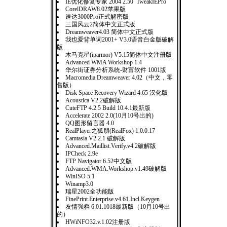
IE优化修复专家 2004 2.50 TweakIEPro
CorelDRAW8.02苹果版
速达3000Pro正式解密版
三国风云2简体中文正式版
Dreamweaver4.03 简体中文正式版
我也爱背单词2001+ V3.0语音白金版破解
版
木马克星(iparmor) V5.15简体中文注册版
Advanced WMA Workshop 1.4
华尔街证券分析系统-财富软件 1001版
Macromedia Dreamweaver 4.02（中文，零
售版）
Disk Space Recovery Wizard 4.65 汉化版
Acoustica V2.2破解版
CuteFTP 4.2.5 Build 10.4.1最新版
Accelerate 2002 2.0(10月10号出的)
QQ图形留言器 4.0
RealPlayer之狐朋(RealFox) 1.0.0.17
Camtasia V2.2.1 破解版
Advanced.Maillist.Verify.v4.2破解版
IPCheck 2.9e
FTP Navigator 6.52中文版
Advanced.WMA.Workshop.v1.49破解版
WinISO 5.1
Winamp3.0
瑞星2002全功能版
FinePrint.Enterprise.v4.61.Incl.Keygen
友情强档 6.01.1018最新版（10月10号出
的）
HWiNFO32.v.1.02注册版