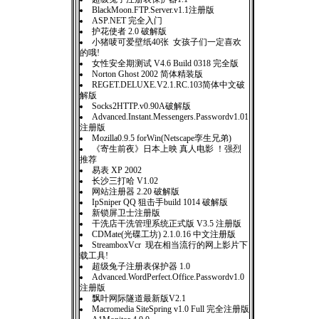
BlackMoon.FTP.Server.v1.1注册版
ASP.NET 完全入门
护花使者 2.0 破解版
小猪唛可爱壁纸40张 女孩子们一定喜欢
的哦!
女性安全期测试 V4.6 Build 0318 完全版
Norton Ghost 2002 简体精装版
REGET.DELUXE.V2.1.RC.103简体中文破
解版
Socks2HTTP.v0.90A破解版
Advanced.Instant.Messengers.Passwordv1.01
注册版
Mozilla0.9.5 forWin(Netscape孪生兄弟)
《寄生前夜》日本上映 真人电影 ！强烈
推荐
易表 XP 2002
长沙三打哈 V1.02
网站注册器 2.20 破解版
IpSniper QQ 狙击手build 1014 破解版
新锁屏卫士注册版
干洗店干洗管理系统正式版 V3.5 注册版
CDMate(光碟工坊) 2.1.0.16 中文注册版
StreamboxVcr 现在相当流行的网上影片下
载工具!
超级兔子注册表保护器 1.0
Advanced.WordPerfect.Office.Passwordv1.0
注册版
飘叶网际隧道最新版V2.1
Macromedia SiteSpring v1.0 Full 完全注册版