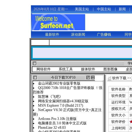
2026年8月10日 星期一
美国主站
|
中国主站
|
新闻
|
最新软件
滚动新闻
广告赚钱
同学
学
网络软件
系统工具
媒体软件
图形图像
桌
今日下载TOP10
软件下载
>>
金山词霸2002专业版零售版
QQ2000 710b 1018去广告显IP终极版 ！强
软件名称
P
烈推荐
软件类型
陈慧琳《飞吧》
网络安全漏洞扫描器v4.30稳定版
运行环境
W
MSN Explorer 7.0 (Build 2117)
授权方式
NetCaptor V6.50 正式版(官方中文+真正注
册)
软件大小
1
ArtIcons Pro 3.10b 注册版
软件评价
电脑播音员 3.0 简体中文正式版
PhotoLine 32 v8.03
上传时间
2