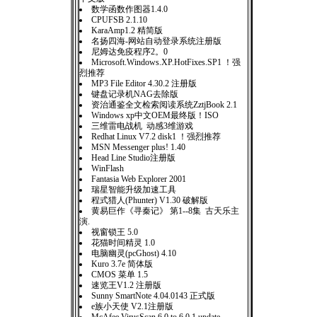
数学函数作图器1.4.0
CPUFSB 2.1.10
KaraAmp1.2 精简版
名扬四海-网站自动登录系统注册版
尼姆达免疫程序2。0
Microsoft.Windows.XP.HotFixes.SP1 ！强
烈推荐
MP3 File Editor 4.30.2 注册版
键盘记录机NAG去除版
资治通鉴全文检索阅读系统ZztjBook 2.1
Windows xp中文OEM最终版！ISO
三维雷电战机 动感3维游戏
Redhat Linux V7.2 disk1 ！强烈推荐
MSN Messenger plus! 1.40
Head Line Studio注册版
WinFlash
Fantasia Web Explorer 2001
瑞星智能升级加速工具
程式猎人(Phunter) V1.30 破解版
黄易巨作《寻秦记》 第1--8集 古天乐主
演.
视窗锁王 5.0
花猫时间精灵 1.0
电脑幽灵(pcGhost) 4.10
Kuro 3.7e 简体版
CMOS 菜单 1.5
速览王V1.2 注册版
Sunny SmartNote 4.04.0143 正式版
e族小天使 V2.1注册版