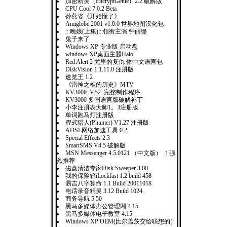
加密精灵（EncryptGenie）2.2 破解版
CPU Cool 7.0.2 Beta
孙燕姿《开始懂了》
Amiglobe 2001 v1.0.0 世界地图汉化包
:::晚娘(上集):::领衔主演 钟丽缇
鬼子来了
Windows XP 专业版 启动盘
windows XP桌面主题Halo
Red Alert 2 尤里的复仇 体中文语言包
DiskVision 1.1.11.0 注册版
速览王 1.2
《雷神之椎的历史》MTV
KV3000_V.52_完整制作程序
KV3000 多国语言版破解补丁
小李注册表大师1。3注册版
单词跑马灯注册版
程式猎人(Phunter) V1.27 注册版
ADSL网络加速工具 0.2
Special Effects 2.3
SmartSMS V4.5 破解版
MSN Messenger 4.5.0121 （中文版） ！强
烈推荐
磁盘清洁专家Disk Sweeper 3.00
我的保险箱iLockfast 1.2 build 458
易吉八字算命 1.1 Build 20011018
电话录音精灵 3.12 Build 1024
商务导航 5.50
黑马多媒体办公管理网 4.15
黑马多媒体电子教室 4.15
Windows XP OEM(比尔盖茨交给联想的）