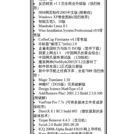
反恐精英 v1.3 完全商业升级版（强烈推
荐）
IBM网页制作2001中文版 (附教程)
Windows XP整套图标(强烈推荐)
智能五笔5。10版
Mandrake Linux 8.1
Wise.Installation.System.Professional.v9.0零
售版
CoffeeCup Firestarter v4.1零售版
IE标题“修理工”(iefix) 2.0
走遍美国听力与练习 ISO版（暂停下载）
我要上网去1.1 （中国网爪的黄金组合）
中国网爪最终测试版 （128线程）
魔装网神(NetMyth2001)V3.2注册补丁
邮件群发器2.2正式版注册版
新中华字酷之经典字库，全套78种 强烈推
荐！
Magic Translator 1.10
神雕97（DOS版）完美破解版
Design.Science.MathType.v5.0
Add/Remove Plus! 2001 2.5 Build 2.5.0.100
(附破解)
VuePrint Pro 7.7e (可将多媒体文件变成屏
保程序)
DirectX 8.1 RC1 build 695 （微软最新的多
媒体技术）
Trojan Remover 4.4.3 （含注机）
Swish 2.0 Build 2001.09.28
ICQ 2000b Alpha Build #3619 网上寻呼机
Hare 能加速windows的速度达两倍