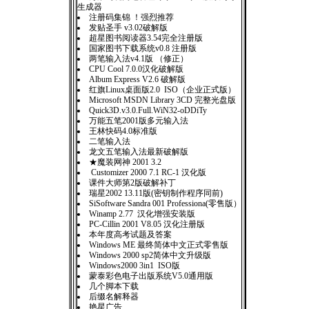
生成器
注册码集锦 ！强烈推荐
发贴圣手 v3.02破解版
超星图书阅读器3.54完全注册版
国家图书下载系统v0.8 注册版
两笔输入法v4.1版 （修正）
CPU Cool 7.0.0汉化破解版
Album Express V2.6 破解版
红旗Linux桌面版2.0 ISO（企业正式版）
Microsoft MSDN Library 3CD 完整光盘版
Quick3D.v3.0.Full.WiN32-oDDiTy
万能五笔2001版多元输入法
王林快码4.0标准版
二笔输入法
龙文五笔输入法最新破解版
★魔装网神 2001 3.2
Customizer 2000 7.1 RC-1 汉化版
课件大师第2版破解补丁
瑞星2002 13.11版(密钥制作程序同前)
SiSoftware Sandra 001 Professiona(零售版）
Winamp 2.77 汉化增强安装版
PC-Cillin 2001 V8.05 汉化注册版
本年度高考试题及答案
Windows ME 最终简体中文正式零售版
Windows 2000 sp2简体中文升级版
Windows2000 3in1 ISO版
蒙泰彩色电子出版系统V5.0通用版
几个脚本下载
后缀名解释器
艳星广告