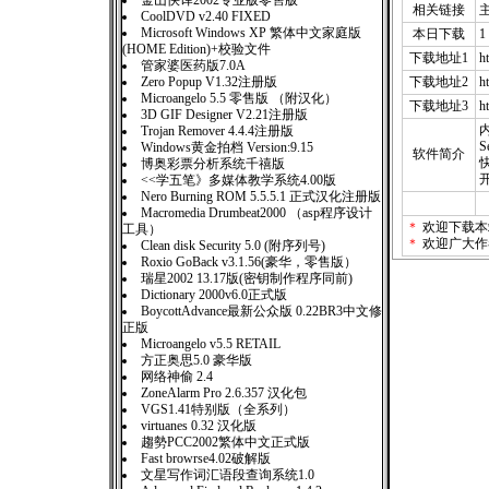
金山快译2002专业版零售版
相关链接
CoolDVD v2.40 FIXED
Microsoft Windows XP 繁体中文家庭版
本日下载
1
(HOME Edition)+校验文件
下载地址1
h
管家婆医药版7.0A
Zero Popup V1.32注册版
下载地址2
h
Microangelo 5.5 零售版 （附汉化）
下载地址3
h
3D GIF Designer V2.21注册版
内
Trojan Remover 4.4.4注册版
S
Windows黄金拍档 Version:9.15
软件简介
博奥彩票分析系统千禧版
<<学五笔》多媒体教学系统4.00版
Nero Burning ROM 5.5.5.1 正式汉化注册版
Macromedia Drumbeat2000 （asp程序设计
＊
欢迎下载本
工具）
＊
欢迎广大作
Clean disk Security 5.0 (附序列号)
Roxio GoBack v3.1.56(豪华，零售版）
瑞星2002 13.17版(密钥制作程序同前)
Dictionary 2000v6.0正式版
BoycottAdvance最新公众版 0.22BR3中文修
正版
Microangelo v5.5 RETAIL
方正奥思5.0 豪华版
网络神偷 2.4
ZoneAlarm Pro 2.6.357 汉化包
VGS1.41特别版（全系列）
virtuanes 0.32 汉化版
趨勢PCC2002繁体中文正式版
Fast browrse4.02破解版
文星写作词汇语段查询系统1.0