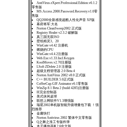
AntiVirus.eXpert.Professional.Edition.v6.1.2
零售版
MS.Access.2000.Password.Recovery.v1.0零
售版
QQ2000全新感觉超酷人性化声音 XP版
幕府将军:大名
Norton CleanSweep2002 正式版
Registry Healer v2.3.2 破解版
真三国无双ISO
壁纸精灵3。20
WinGate v4.42 注册机
燃烧的CPU
WinGate.v4.4.2注册版
Web.Exe.v1.33.Incl.Keygen
KoolMoves.v2.70注册版
LSoft ZDelete 2.0 注册版
超级文档管理器 2.0 Beta 4
Norton AntiVirus 2002 v8.0 正式版
C++ BUILDER 5.0正式版
CoffeeCup.GIF.Animator.v6.1零售版
WinZip 8.1 Beta 2 (build 4285)注册版
IE完全控制器
美式休闲桌球
联想上网软件V1.3增强版
瑞星2002单机版智能升级增量包下载 ！强
烈推荐
金庸快打
Norton Antivirus 2002 繁体中文零售版
Q之舞之淮工专版炸弹
木子播放器Ⅲ 2.6中文版