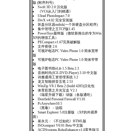
版 (附序列号)
Swift 3D 2.0 汉化版
《VC6从入门到精通》
Ulead PhotoImpact 7.0
DivX v4.02 完全安装版
坏盘分区器mdisk(一个坏硬盘分区程序)
集中管理之王TCP版1.45
PowerToys最终版（微软新推出的专为Win
XP的增强工具）
PECompact.v1.67完美破解版
文件密使 2.6
可视IP电话PC Video Phone 1.0 简体宽带
版
可视IP电话PC Video Phone 1.0 简体窄带
版
电子图书馆eLib 1.5 Beta 2.3
音画时尚(ICE-DVD-Player) 3.10 中文版
诗雅通用工资管理系统 3.2
龙文智能拼音五笔 2.53
WinZip V8.1 Beta 2 (build 4285)汉化包
体育彩票之月光宝盒 V2.1
《瑞星升级下载》绿版（各版通吃）
Deerfield Personal Firewall V1.01
PcAnywhere10.5
《黑毒》－说唱
Smart Explorer 5.0注册版 （XP的外观界
面）
崔永元：《不过如此》HTML版
ISOcompact V0.01 Beta 中文版
ACDSystems.RoboEnhancer.v1.0零售版汉