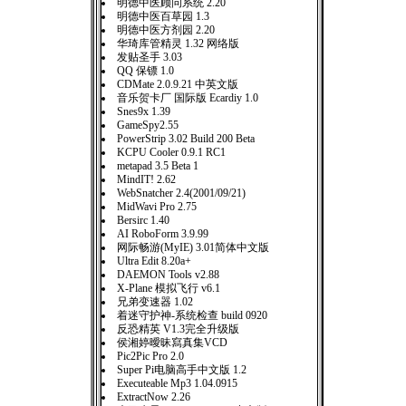
明德中医顾问系统 2.20
明德中医百草园 1.3
明德中医方剂园 2.20
华琦库管精灵 1.32 网络版
发贴圣手 3.03
QQ 保镖 1.0
CDMate 2.0.9.21 中英文版
音乐贺卡厂 国际版 Ecardiy 1.0
Snes9x 1.39
GameSpy2.55
PowerStrip 3.02 Build 200 Beta
KCPU Cooler 0.9.1 RC1
metapad 3.5 Beta 1
MindIT! 2.62
WebSnatcher 2.4(2001/09/21)
MidWavi Pro 2.75
Bersirc 1.40
AI RoboForm 3.9.99
网际畅游(MyIE) 3.01简体中文版
Ultra Edit 8.20a+
DAEMON Tools v2.88
X-Plane 模拟飞行 v6.1
兄弟变速器 1.02
着迷守护神-系统检查 build 0920
反恐精英 V1.3完全升级版
侯湘婷曖昧寫真集VCD
Pic2Pic Pro 2.0
Super Pi电脑高手中文版 1.2
Executeable Mp3 1.04.0915
ExtractNow 2.26