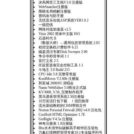
沐风网页三叉戟V3.0 注册版
WebSnatcher注册版
围棋名局精解注册版
密码攻与防手册
无忧音乐在线ASP系统VER1.0 2
一级恐惧
网络对战加速器 v2.5
Visio 2002 简体中文版 ISO
石器时代 II
《数据大师》—通用信息管理系统 2.03
程控交换机计费软件 6.21
磁盘清洁专家Disk Sweeper 2.00
争分夺秒背单词 1.1
盲打之友 2.5
IE设置选项完全控制工具 1.1
斗地主 3.0 Build 215
CPU Idle 5.8 完整零售版
KoolMoves V2.60b 注册版
郭富城 2000/01 演唱会
Namo WebEditor 5.0商业正式版
KV3000_V.50_完整制作程序
黑马课表管理系统2.50注册版
10万笑话打包下载 ！强烈推荐
流光基础教程的CHM帮助文件
Norton Personal Firewall 2002 v4.0 汉化包
CoolSoft HTML Optimizer 1.7E
GetRight V4.5a 注册版
神奇注册表 1.0注册版
Bbs水木清华站破解高手精华区压缩包
万象幻境网吧管理专家10.1专业版序列号