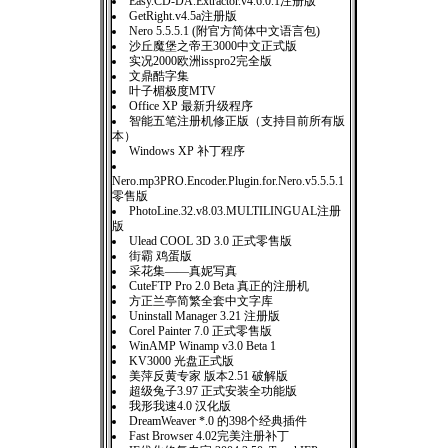
Easy.CD-DA.Extractor.v4.6.0.1注册版
GetRight.v4.5a注册版
Nero 5.5.5.1 (附官方简体中文语言包)
沙丘魔堡之帝王3000中文正式版
实况2000欧洲isspro2完全版
文鼎酷字集
叶子楣极度MTV
Office XP 最新升级程序
智能五笔注册机修正版（支持目前所有版
本）
Windows XP 补丁程序
Nero.mp3PRO.Encoder.Plugin.for.Nero.v5.5.5.1
零售版
PhotoLine.32.v8.03.MULTILINGUAL注册
版
Ulead COOL 3D 3.0 正式零售版
街霸 鸡蛋版
采花集——真妮写真
CuteFTP Pro 2.0 Beta 真正的注册机
方正兰亭简繁全套中文字库
Uninstall Manager 3.21 注册版
Corel Painter 7.0 正式零售版
WinAMP Winamp v3.0 Beta 1
KV3000 光盘正式版
美萍反黄专家 版本2.51 破解版
超级兔子3.97 正式安装全功能版
我形我速4.0 汉化版
DreamWeaver *.0 的398个经典插件
Fast Browser 4.02完美注册补丁