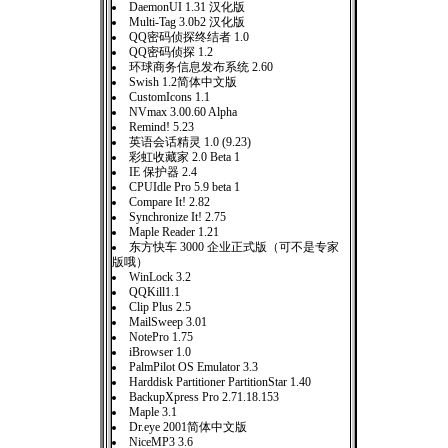
DaemonUI 1.31 汉化版
Multi-Tag 3.0b2 汉化版
QQ密码侦探终结者 1.0
QQ密码侦探 1.2
环球商务信息发布系统 2.60
Swish 1.2简体中文版
CustomIcons 1.1
NVmax 3.00.60 Alpha
Remind! 5.23
英语会话精灵 1.0 (9.23)
彩虹收藏家 2.0 Beta 1
IE 保护器 2.4
CPUIdle Pro 5.9 beta 1
Compare It! 2.82
Synchronize It! 2.75
Maple Reader 1.21
东方快车 3000 企业正式版（可不是专家
版哦）
WinLock 3.2
QQKill1.1
Clip Plus 2.5
MailSweep 3.01
NotePro 1.75
iBrowser 1.0
PalmPilot OS Emulator 3.3
Harddisk Partitioner PartitionStar 1.40
BackupXpress Pro 2.71.18.153
Maple 3.1
Dr.eye 2001简体中文版
NiceMP3 3.6