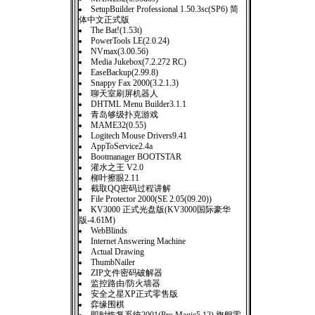
SetupBuilder Professional 1.50.3sc(SP6) 简
体中文正式版
The Bat!(1.53t)
PowerTools LE(2.0.24)
NVmax(3.00.56)
Media Jukebox(7.2.272 RC)
EaseBackup(2.99.8)
Snappy Fax 2000(3.2.1.3)
聊天室刷屏机器人
DHTML Menu Builder3.1.1
青岛够级扑克游戏
MAME32(0.55)
Logitech Mouse Drivers9.41
AppToService2.4a
Bootmanager BOOTSTAR
灌水之王 V2.0
柳叶擦眼2.11
截取QQ密码过程讲解
File Protector 2000(SE 2.05(09.20))
KV3000 正式光盘版(KV3000国际豪华
版-4.61M)
WebBlinds
Internet Answering Machine
Actual Drawing
ThumbNailer
ZIP文件密码破解器
监控路由/防火墙器
安全之星XP正式零售版
弈缘围棋