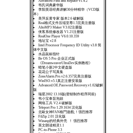
Advanced Find and Replace v1.4.2
韦氏词典豪华版
李阳英语经典讲解30分钟精华（VCD版
本）
美萍反黄专家 版本2.6 破解版
Real格式文件压缩至尊1.5完美注册版
AltoMP3 Maker V3.02注册版
侠客系统修改器 V1.21注册版
RealOne Player V6.0.10.359
地址宝 v2.8
Intel Processor Frequency ID Utility v3.8 简
体中文版
水晶鼠标指针
Be OS 5 Pro 企业正式版
《DreamweaverUltraDev实例教程》
蜡笔小新2中文硬盘版
花花公子写真集
ZoneAlarm.Pro.v2.6.357完美注册版
WinISO.v5.1真正注册安装版
Advanced.OE.Password.Recovery.v1.02破解
版
瑞星2002 13.16版(密钥制作程序同前)
韦小宝奉旨泡妞
网络工兵 V2.4 破解版
Teleport Pro 1.29.1634 汉化版
北歐女神FAN格鬥遊戲;！强烈推荐
FilZip 2.01 汉化版
Winanp的经典外壳 ！ 强烈推荐
英文朗读精灵1.1
PC-to-Phone 3.3