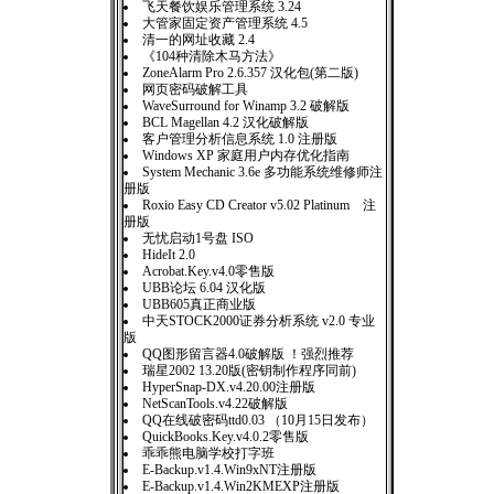
飞天餐饮娱乐管理系统 3.24
大管家固定资产管理系统 4.5
清一的网址收藏 2.4
《104种清除木马方法》
ZoneAlarm Pro 2.6.357 汉化包(第二版)
网页密码破解工具
WaveSurround for Winamp 3.2 破解版
BCL Magellan 4.2 汉化破解版
客户管理分析信息系统 1.0 注册版
Windows XP 家庭用户内存优化指南
System Mechanic 3.6e 多功能系统维修师注
册版
Roxio Easy CD Creator v5.02 Platinum 注
册版
无忧启动1号盘 ISO
HideIt 2.0
Acrobat.Key.v4.0零售版
UBB论坛 6.04 汉化版
UBB605真正商业版
中天STOCK2000证券分析系统 v2.0 专业
版
QQ图形留言器4.0破解版 ！强烈推荐
瑞星2002 13.20版(密钥制作程序同前)
HyperSnap-DX.v4.20.00注册版
NetScanTools.v4.22破解版
QQ在线破密码ttd0.03 （10月15日发布）
QuickBooks.Key.v4.0.2零售版
乖乖熊电脑学校打字班
E-Backup.v1.4.Win9xNT注册版
E-Backup.v1.4.Win2KMEXP注册版