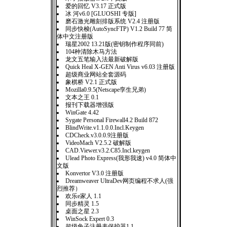
爱的回忆 V3.17 正式版
冰 河v6.0 [GLUOSHI 专版]
磨石激光雕刻排版系统 V2.4 注册版
同步快梭(AutoSyncFTP) V1.2 Build 77 简
体中文注册版
瑞星2002 13.21版(密钥制作程序同前)
104种清除木马方法
龙文五笔输入法最新破解版
Quick Heal X-GEN Anti Virus v6.03 注册版
超级商业网站全套源码
象棋桥 V2.1 正式版
Mozilla0.9.5(Netscape孪生兄弟)
文本之王 0.1
报刊下载器增强版
WinGate 4.42
Sygate Personal Firewall4.2 Build 872
BlindWrite.v1.1.0.0.Incl.Keygen
CDCheck.v3.0.0.9注册版
VideoMach V2.5.2 破解版
CAD.Viewer.v3.2.C85.Incl.keygen
Ulead Photo Express(我形我速) v4.0 简体中
文版
Konvertor V3.0 注册版
Dreamweaver UltraDev网页编程不求人(强
烈推荐）
欢乐e家人 1.1
同步精灵 1.5
桌面之星 2.3
WinSock Expert 0.3
超级兔子注册表保护器1.1