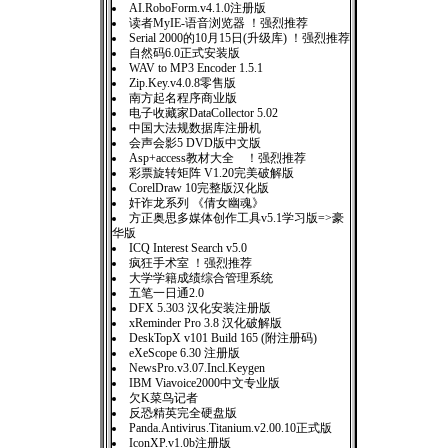
AI.RoboForm.v4.1.0注册版
读者MyIE-语音浏览器 ！强烈推荐
Serial 2000的10月15日(升级库) ！强烈推荐
自然码6.0正式安装版
WAV to MP3 Encoder 1.5.1
Zip.Key.v4.0.8零售版
南方起名程序商业版
电子收藏家DataCollector 5.02
中国大法规数据库注册机
会声会影5 DVD版中文版
Asp+access教材大全 ！强烈推荐
彩票旋转矩阵 V1.20完美破解版
CorelDraw 10完整版汉化版
奸诈龙系列 《倩女幽魂》
方正奥思多媒体创作工具v5.1学习版=>豪
华版
ICQ Interest Search v5.0
疯狂手术室 ！强烈推荐
大学学籍成绩综合管理系统
五笔一日通2.0
DFX 5.303 汉化安装注册版
xReminder Pro 3.8 汉化破解版
DeskTopX v101 Build 165 (附注册码)
eXeScope 6.30 注册版
NewsPro.v3.07.Incl.Keygen
IBM Viavoice2000中文专业版
欠K菜鸟记者
反恐精英完全硬盘版
Panda.Antivirus.Titanium.v2.00.10正式版
IconXP.v1.0b注册版