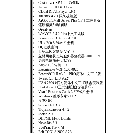
Customizer XP 1.0.1 汉化版
Tweak IE 3.0.148 Update
Global DiVX Player 1.9.1
3ds max 4.2.1 限制破解版
ArGoSoft Mail Server Plus 1.7正式注册版
还原精灵5.0破解版
OpenNap
WinVCR 2.5.2 Plus中文正式版
PowerStrip 3.02 Build 201
Ultra Edit 8.20a+ 注册机
QQ在线查询
世纪鸟闪客影院 Ver1.00
立林网络状态与服务器监视器 2001.9.19
勇芳电脑帐册 6.8.788
EasyAD广告机 1.0
Executeable VQF 1.00.0920
PowerVCR II v3.0.1 PRO简体中文正式版
Tweak-XP 1.18(9.22)
IE6.0.2600.0官方简体中文正式硬盘安装版
PhotoLine 8.1正式注册版(含注册码)
Visual Business Cards 3.3正式注册版
Windows 整形专家V1.02
良友3.68
SecureCRT 3.3.3
Trojan Remover 4.4.2
Swish 2.0
DHTML Menu Builder
NewsBin 3.31
VuePrint Pro 7.7d
Bali TOOLS 2000 8.28