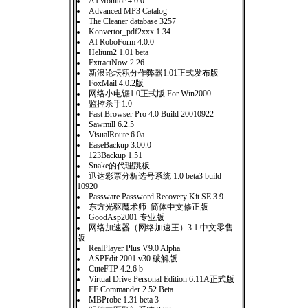
A1Monitor 4.0.0
Advanced MP3 Catalog
The Cleaner database 3257
Konvertor_pdf2xxx 1.34
AI RoboForm 4.0.0
Helium2 1.01 beta
ExtractNow 2.26
新浪论坛积分作弊器1.01正式发布版
FoxMail 4.0.2版
网络小电锯1.0正式版 For Win2000
监控杀手1.0
Fast Browser Pro 4.0 Build 20010922
Sawmill 6.2.5
VisualRoute 6.0a
EaseBackup 3.00.0
123Backup 1.51
Snake的代理跳板
迅达彩票分析选号系统 1.0 beta3 build
10920
Passware Password Recovery Kit SE 3.9
东方光驱魔术师 简体中文修正版
GoodAsp2001 专业版
网络加速器（网络加速王）3.1 中文零售
版
RealPlayer Plus V9.0 Alpha
ASPEdit.2001.v30 破解版
CuteFTP 4.2.6 b
Virtual Drive Personal Edition 6.11A正式版
EF Commander 2.52 Beta
MBProbe 1.31 beta 3