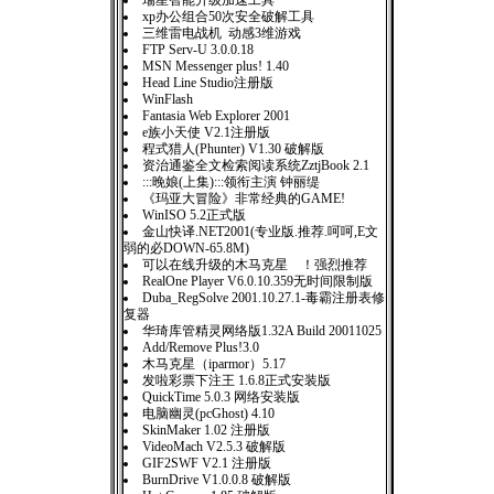
瑞星智能升级加速工具
xp办公组合50次安全破解工具
三维雷电战机 动感3维游戏
FTP Serv-U 3.0.0.18
MSN Messenger plus! 1.40
Head Line Studio注册版
WinFlash
Fantasia Web Explorer 2001
e族小天使 V2.1注册版
程式猎人(Phunter) V1.30 破解版
资治通鉴全文检索阅读系统ZztjBook 2.1
:::晚娘(上集):::领衔主演 钟丽缇
《玛亚大冒险》非常经典的GAME!
WinISO 5.2正式版
金山快译.NET2001(专业版.推荐.呵呵,E文
弱的必DOWN-65.8M)
可以在线升级的木马克星 ！强烈推荐
RealOne Player V6.0.10.359无时间限制版
Duba_RegSolve 2001.10.27.1-毒霸注册表修
复器
华琦库管精灵网络版1.32A Build 20011025
Add/Remove Plus!3.0
木马克星（iparmor）5.17
发啦彩票下注王 1.6.8正式安装版
QuickTime 5.0.3 网络安装版
电脑幽灵(pcGhost) 4.10
SkinMaker 1.02 注册版
VideoMach V2.5.3 破解版
GIF2SWF V2.1 注册版
BurnDrive V1.0.0.8 破解版