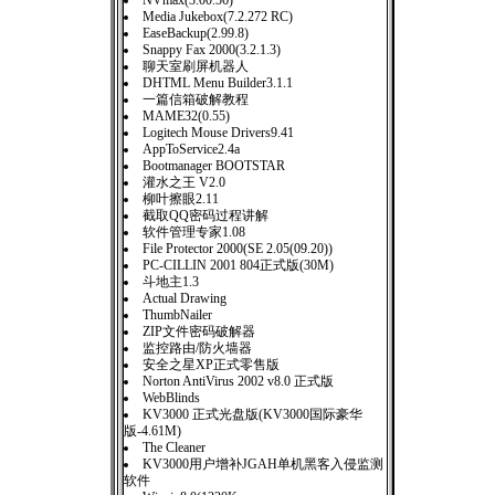
NVmax(3.00.56)
Media Jukebox(7.2.272 RC)
EaseBackup(2.99.8)
Snappy Fax 2000(3.2.1.3)
聊天室刷屏机器人
DHTML Menu Builder3.1.1
一篇信箱破解教程
MAME32(0.55)
Logitech Mouse Drivers9.41
AppToService2.4a
Bootmanager BOOTSTAR
灌水之王 V2.0
柳叶擦眼2.11
截取QQ密码过程讲解
软件管理专家1.08
File Protector 2000(SE 2.05(09.20))
PC-CILLIN 2001 804正式版(30M)
斗地主1.3
Actual Drawing
ThumbNailer
ZIP文件密码破解器
监控路由/防火墙器
安全之星XP正式零售版
Norton AntiVirus 2002 v8.0 正式版
WebBlinds
KV3000 正式光盘版(KV3000国际豪华
版-4.61M)
The Cleaner
KV3000用户增补JGAH单机黑客入侵监测
软件