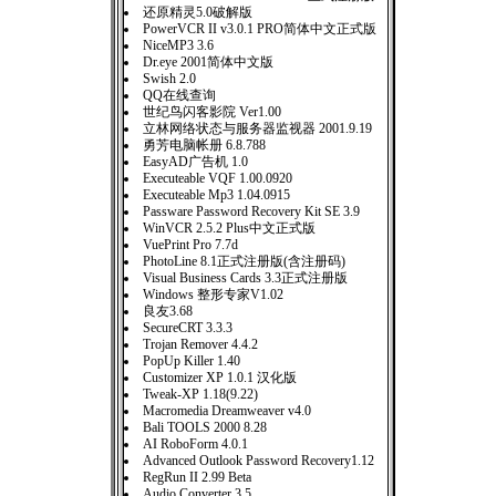
还原精灵5.0破解版
PowerVCR II v3.0.1 PRO简体中文正式版
NiceMP3 3.6
Dr.eye 2001简体中文版
Swish 2.0
QQ在线查询
世纪鸟闪客影院 Ver1.00
立林网络状态与服务器监视器 2001.9.19
勇芳电脑帐册 6.8.788
EasyAD广告机 1.0
Executeable VQF 1.00.0920
Executeable Mp3 1.04.0915
Passware Password Recovery Kit SE 3.9
WinVCR 2.5.2 Plus中文正式版
VuePrint Pro 7.7d
PhotoLine 8.1正式注册版(含注册码)
Visual Business Cards 3.3正式注册版
Windows 整形专家V1.02
良友3.68
SecureCRT 3.3.3
Trojan Remover 4.4.2
PopUp Killer 1.40
Customizer XP 1.0.1 汉化版
Tweak-XP 1.18(9.22)
Macromedia Dreamweaver v4.0
Bali TOOLS 2000 8.28
AI RoboForm 4.0.1
Advanced Outlook Password Recovery1.12
RegRun II 2.99 Beta
Audio Converter 3.5