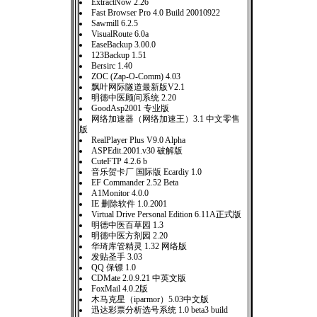
ExtractNow 2.26
Fast Browser Pro 4.0 Build 20010922
Sawmill 6.2.5
VisualRoute 6.0a
EaseBackup 3.00.0
123Backup 1.51
Bersirc 1.40
ZOC (Zap-O-Comm) 4.03
飘叶网际隧道最新版V2.1
明德中医顾问系统 2.20
GoodAsp2001 专业版
网络加速器（网络加速王）3.1 中文零售
版
RealPlayer Plus V9.0 Alpha
ASPEdit.2001.v30 破解版
CuteFTP 4.2.6 b
音乐贺卡厂 国际版 Ecardiy 1.0
EF Commander 2.52 Beta
A1Monitor 4.0.0
IE 删除软件 1.0.2001
Virtual Drive Personal Edition 6.11A正式版
明德中医百草园 1.3
明德中医方剂园 2.20
华琦库管精灵 1.32 网络版
发贴圣手 3.03
QQ 保镖 1.0
CDMate 2.0.9.21 中英文版
FoxMail 4.0.2版
木马克星（iparmor）5.03中文版
迅达彩票分析选号系统 1.0 beta3 build