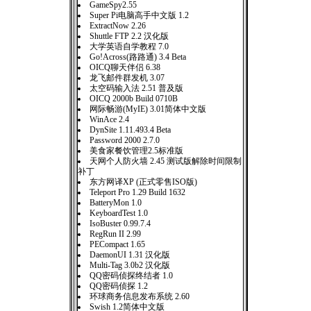
GameSpy2.55
Super Pi电脑高手中文版 1.2
ExtractNow 2.26
Shuttle FTP 2.2 汉化版
大学英语自学教程 7.0
Go!Across(路路通) 3.4 Beta
OICQ聊天伴侣 6.38
龙飞邮件群发机 3.07
太空码输入法 2.51 普及版
OICQ 2000b Build 0710B
网际畅游(MyIE) 3.01简体中文版
WinAce 2.4
DynSite 1.11.493.4 Beta
Password 2000 2.7.0
美食家餐饮管理2.5标准版
天网个人防火墙 2.45 测试版解除时间限制
补丁
东方网译XP (正式零售ISO版)
Teleport Pro 1.29 Build 1632
BatteryMon 1.0
KeyboardTest 1.0
IsoBuster 0.99.7.4
RegRun II 2.99
PECompact 1.65
DaemonUI 1.31 汉化版
Multi-Tag 3.0b2 汉化版
QQ密码侦探终结者 1.0
QQ密码侦探 1.2
环球商务信息发布系统 2.60
Swish 1.2简体中文版