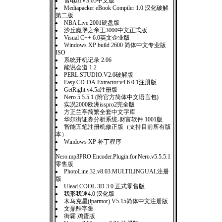
雷电IIIV3.05中文版
Mediapacker eBook Compiler 1.0 汉化破解
第二版
NBA Live 2001硬盘版
沙丘魔堡之帝王3000中文正式版
Visual C++ 6.0英文企业版
Windows XP build 2600 简体中文专业版
ISO
系统开机记录 2.06
能说会道 1.2
PERL.STUDIO.V2.0破解版
Easy.CD-DA.Extractor.v4.6.0.1注册版
GetRight.v4.5a注册版
Nero 5.5.5.1 (附官方简体中文语言包)
实况2000欧洲isspro2完全版
方正兰亭简繁全套中文字库
华尔街证券分析系统-财富软件 1001版
智能五笔注册机修正版（支持目前所有版
本）
Windows XP 补丁程序
Nero.mp3PRO.Encoder.Plugin.for.Nero.v5.5.5.1
零售版
PhotoLine.32.v8.03.MULTILINGUAL注册
版
Ulead COOL 3D 3.0 正式零售版
我形我速4.0 汉化版
木马克星(iparmor) V5.15简体中文注册版
文鼎酷字集
街霸 鸡蛋版