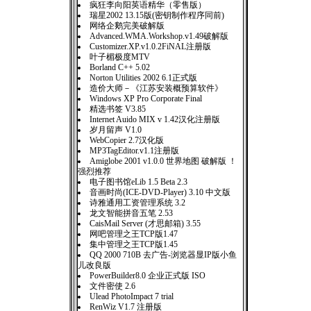
疯狂李向阳英语精华（零售版）
瑞星2002 13.15版(密钥制作程序同前)
网络企鹅完美破解版
Advanced.WMA.Workshop.v1.49破解版
Customizer.XP.v1.0.2FiNAL注册版
叶子楣极度MTV
Borland C++ 5.02
Norton Utilities 2002 6.1正式版
造价大师－《江苏安装概预算软件》
Windows XP Pro Corporate Final
精选书签 V3.85
Internet Auido MIX v 1.42汉化注册版
岁月留声 V1.0
WebCopier 2.7汉化版
MP3TagEditor.v1.1注册版
Amiglobe 2001 v1.0.0 世界地图 破解版 ！
强烈推荐
电子图书馆eLib 1.5 Beta 2.3
音画时尚(ICE-DVD-Player) 3.10 中文版
诗雅通用工资管理系统 3.2
龙文智能拼音五笔 2.53
CaisMail Server (才思邮箱) 3.55
网吧管理之王TCP版1.47
集中管理之王TCP版1.45
QQ 2000 710B 去广告-浏览器显IP版小鱼
儿改良版
PowerBuilder8.0 企业正式版 ISO
文件密使 2.6
Ulead PhotoImpact 7 trial
RenWiz V1.7 注册版