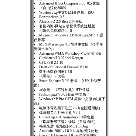
Advanced JPEG Compressor3。0汉化版
《自由汉化3000》
Windows xp中文OEM最终版！ISO
PcAnywhere10.5
Alteros 3D 2.0 Beta 2 注册版
名扬四海-网站自动登录系统注册版
尼姆达免疫程序2。0
Microsoft.Windows.XP.HotFixes.SP1 ！强
烈推荐
MSN Messenger 4.5 简体中文版（今早刚
泄漏出来的）
Advanced WMA Workshop V1.49 汉化版
ClipMate.v5.3.07.Incl.Keygen
CPUFSB 2.1.10
Deerfield Personal Firewall V1.01
数学函数作图器1.4.0
《黑毒》－说唱
Smart Explorer 5.0注册版 （XP的外观界
面）
崔永元：《不过如此》HTML版
ISOcompact V0.01 Beta 中文版
WindowsXP Pro OEM 简体中文版 (恢复下
载)
电脑体育彩票下注王 2.21(全国通用版)
体育彩票之月光宝盒 V2.1
CoffeeCup.GIF.Animator.v6.1零售版
《瑞星升级下载》绿版（各版通吃）
韩流来袭 [现场版]-MC HotDog
Amiglobe 2001 v1.0.0 世界地图汉化包
BlackICE Defender 2.9.cai 汉化注册版