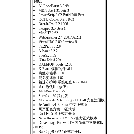
10920
AI RoboForm 3.9.99
MBProbe 1.31 beta 3
PowerStrip 3.02 Build 200 Beta
KCPU Cooler 0.9.1 RC1
BurnInTest 2.2.1006
metapad 3.5 Beta 1
MindIT! 2.62
WebSnatcher 2.4(2001/09/21)
Visual IRC 2.00 Preview 9
Pic2Pic Pro 2.0
A-book 2.2.2
Snes9x 1.39
Ultra Edit 8.20a+
DAEMON Tools v2.88
X-Plane 模拟飞行 v6.1
梅兰小秘书 v1.0
兄弟变速器 1.02
着迷守护神-系统检查 build 0920
金山游侠Ⅲ（修正）
MidWavi Pro 2.75
Snes9x 1.39 汉化版
Macromedia SiteSpring v1.0 Full 完全注册版
JetAudio.v4.92.Retail中文正式版
网页配色方案1.0正式版
Go Live 5.01正式注册版
Nero Burning ROM 5.5.2官方正式版本
Drive Image Pro v4.01官方简体中文破解版
(DOS)
BadCopy99 V2.1正式注册版