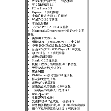
Winanp的经典外壳 ！ 强烈推荐
英文朗读精灵1.1
PC-to-Phone 3.3
D-player ！强烈推荐
小李注册表大师 1.2 注册版
WinDVD 3.0 零售版
水晶鼠标指针
Teleport Pro 1.29.1634 汉化版
Macromedia.Dreamweaver.4.03简体中文零
售版
美萍网管大师 6.96
明镜湖2001(PhotoGather) 1.0.2 中文版
华表 2000 正式版 Build 2001.09.29
音画时尚(ICE-DVD-Player) 3.0 中文版
QQ增强包 ！！强烈推荐
超级邮箱探测器
SnagIt v5.2.2 注册版
机械工程师万能增强版2001解密盘
无限游戏存档(个人版)
三角洲III
DialWatcher-拨号管家3.8 注册版
摧花神龙教之上集
超级AV女优系列1
超级光盘总管先锋 v2.0中文版
《容笑丛书黑客入门之冰河》
BadCopy2002
生日密码生成器4
光驱护理2002正式版 ！强烈推荐
财务预算指标管理[2001]1.001单机破解版
用心下载管理系统ASP版 ！强烈推荐