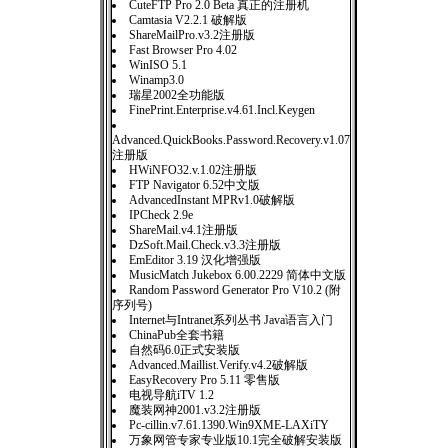
CuteFTP Pro 2.0 Beta 真正的注册机
Camtasia V2.2.1 破解版
ShareMailPro.v3.2注册版
Fast Browser Pro 4.02
WinISO 5.1
Winamp3.0
瑞星2002全功能版
FinePrint.Enterprise.v4.61.Incl.Keygen
Advanced.QuickBooks.Password.Recovery.v1.07
注册版
HWiNFO32.v.1.02注册版
FTP Navigator 6.52中文版
AdvancedInstant MPRv1.0破解版
IPCheck 2.9e
ShareMail.v4.1注册版
DzSoft.Mail.Check.v3.3注册版
EmEditor 3.19 汉化增强版
MusicMatch Jukebox 6.00.2229 简体中文版
Random Password Generator Pro V10.2 (附
序列号)
Internet与Intranet系列丛书 Java语言入门
ChinaPub全套书籍
自然码6.0正式安装版
Advanced.Maillist.Verify.v4.2破解版
EasyRecovery Pro 5.11 零售版
电视导航iTV 1.2
魔装网神2001.v3.2注册版
Pc-cillin.v7.61.1390.Win9XME-LAXiTY
万象网管专家专业版10.1完全破解安装版