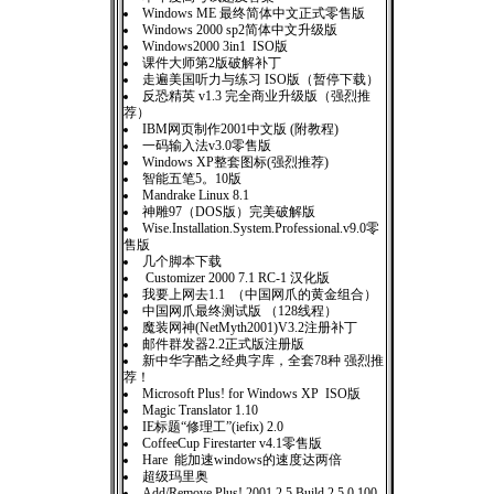
Windows ME 最终简体中文正式零售版
Windows 2000 sp2简体中文升级版
Windows2000 3in1 ISO版
课件大师第2版破解补丁
走遍美国听力与练习 ISO版（暂停下载）
反恐精英 v1.3 完全商业升级版（强烈推
荐）
IBM网页制作2001中文版 (附教程)
一码输入法v3.0零售版
Windows XP整套图标(强烈推荐)
智能五笔5。10版
Mandrake Linux 8.1
神雕97（DOS版）完美破解版
Wise.Installation.System.Professional.v9.0零
售版
几个脚本下载
Customizer 2000 7.1 RC-1 汉化版
我要上网去1.1 （中国网爪的黄金组合）
中国网爪最终测试版 （128线程）
魔装网神(NetMyth2001)V3.2注册补丁
邮件群发器2.2正式版注册版
新中华字酷之经典字库，全套78种 强烈推
荐！
Microsoft Plus! for Windows XP ISO版
Magic Translator 1.10
IE标题“修理工”(iefix) 2.0
CoffeeCup Firestarter v4.1零售版
Hare 能加速windows的速度达两倍
超级玛里奥
Add/Remove Plus! 2001 2.5 Build 2.5.0.100