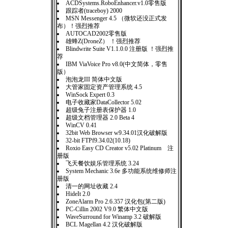
ACDSystems.RoboEnhancer.v1.0零售版
跟踪者(traceboy) 2000
MSN Messenger 4.5 （微软还没正式发
布）！强烈推荐
AUTOCAD2002零售版
雄蜂Z(DroneZ） ！强烈推荐
Blindwrite Suite V1.1.0.0 注册版 ！强烈推
荐
IBM ViaVoice Pro v8.0(中文简体，零售
版）
泡泡龙III 简体中文版
大管家固定资产管理系统 4.5
WinSock Expert 0.3
电子收藏家DataCollector 5.02
超级兔子注册表保护器 1.0
超级文档管理器 2.0 Beta 4
WinCV 0.41
32bit Web Browser w9.34.01汉化破解版
32-bit FTPf9.34.02(10.18)
Roxio Easy CD Creator v5.02 Platinum 注
册版
飞天餐饮娱乐管理系统 3.24
System Mechanic 3.6e 多功能系统维修师注
册版
清一的网址收藏 2.4
HideIt 2.0
ZoneAlarm Pro 2.6.357 汉化包(第二版)
PC-Cillin 2002 V9.0 繁体中文版
WaveSurround for Winamp 3.2 破解版
BCL Magellan 4.2 汉化破解版