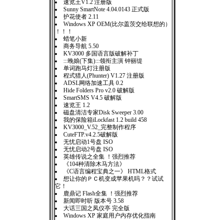
速览王V1.2 注册版
Sunny SmartNote 4.04.0143 正式版
护花使者 2.11
Windows XP OEM(比尔盖茨交给联想的）
！！！
蜡笔小新
商务导航 5.50
KV3000 多国语言版破解补丁
:::晚娘(下集):::领衔主演 钟丽缇
单词跑马灯注册版
程式猎人(Phunter) V1.27 注册版
ADSL网络加速工具 0.2
Hide Folders Pro v2.0 破解版
SmartSMS V4.5 破解版
速览王 1.2
磁盘清洁专家Disk Sweeper 3.00
我的保险箱iLockfast 1.2 build 458
KV3000_V.52_完整制作程序
CuteFTP.v4.2.5破解版
无忧启动1号盘 ISO
无忧启动2号盘 ISO
英雄传说之全集 ！强烈推荐
《104种清除木马方法》
《C语言编程宝典之一》 HTML格式
想让你的ＰＣ机变成苹果机吗？？试试
它！
鹿鼎记 Flash全集 ！强烈推荐
新闻即时听 版本号 3.58
大话三国之凤仪亭 完全版
Windows XP 家庭用户内存优化指南