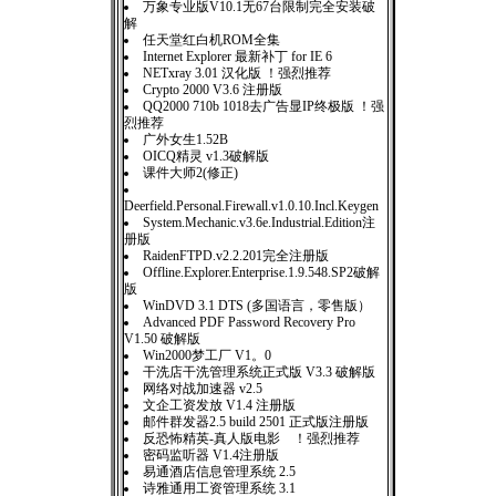
万象专业版V10.1无67台限制完全安装破
解
任天堂红白机ROM全集
Internet Explorer 最新补丁 for IE 6
NETxray 3.01 汉化版 ！强烈推荐
Crypto 2000 V3.6 注册版
QQ2000 710b 1018去广告显IP终极版 ！强
烈推荐
广外女生1.52B
OICQ精灵 v1.3破解版
课件大师2(修正)
Deerfield.Personal.Firewall.v1.0.10.Incl.Keygen
System.Mechanic.v3.6e.Industrial.Edition注
册版
RaidenFTPD.v2.2.201完全注册版
Offline.Explorer.Enterprise.1.9.548.SP2破解
版
WinDVD 3.1 DTS (多国语言，零售版）
Advanced PDF Password Recovery Pro
V1.50 破解版
Win2000梦工厂 V1。0
干洗店干洗管理系统正式版 V3.3 破解版
网络对战加速器 v2.5
文企工资发放 V1.4 注册版
邮件群发器2.5 build 2501 正式版注册版
反恐怖精英-真人版电影 ！强烈推荐
密码监听器 V1.4注册版
易通酒店信息管理系统 2.5
诗雅通用工资管理系统 3.1