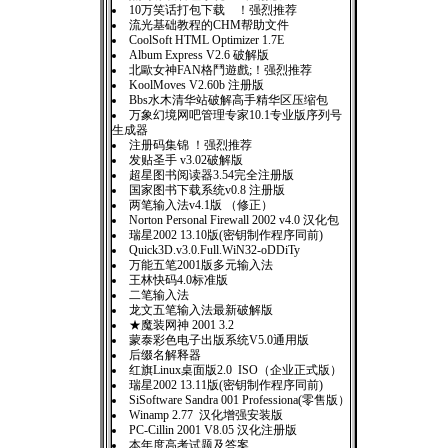
10万笑话打包下载 ！强烈推荐
流光基础教程的CHM帮助文件
CoolSoft HTML Optimizer 1.7E
Album Express V2.6 破解版
北歐女神FAN格鬥遊戲;！强烈推荐
KoolMoves V2.60b 注册版
Bbs水木清华站破解高手精华区压缩包
万象幻境网吧管理专家10.1专业版序列号
生成器
注册码集锦 ！强烈推荐
发贴圣手 v3.02破解版
超星图书阅读器3.54完全注册版
国家图书下载系统v0.8 注册版
两笔输入法v4.1版 （修正）
Norton Personal Firewall 2002 v4.0 汉化包
瑞星2002 13.10版(密钥制作程序同前)
Quick3D.v3.0.Full.WiN32-oDDiTy
万能五笔2001版多元输入法
王林快码4.0标准版
二笔输入法
龙文五笔输入法最新破解版
★魔装网神 2001 3.2
蒙泰彩色电子出版系统V5.0通用版
后缀名解释器
红旗Linux桌面版2.0 ISO（企业正式版）
瑞星2002 13.11版(密钥制作程序同前)
SiSoftware Sandra 001 Professiona(零售版）
Winamp 2.77 汉化增强安装版
PC-Cillin 2001 V8.05 汉化注册版
本年度高考试题及答案