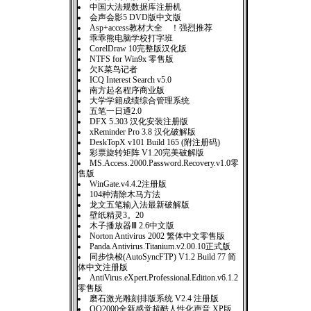
中国大法规数据库注册机
会声会影5 DVD版中文版
Asp+access教材大全 ！强烈推荐
乖乖熊电脑学校打字班
CorelDraw 10完整版汉化版
NTFS for Win9x 零售版
欠K菜鸟记者
ICQ Interest Search v5.0
南方起名程序商业版
大学学籍成绩综合管理系统
五笔一日通2.0
DFX 5.303 汉化安装注册版
xReminder Pro 3.8 汉化破解版
DeskTopX v101 Build 165 (附注册码)
彩票旋转矩阵 V1.20完美破解版
MS.Access.2000.Password.Recovery.v1.0零
售版
WinGate.v4.4.2注册版
104种清除木马方法
龙文五笔输入法最新破解版
壁纸精灵3。20
木子播放器Ⅲ 2.6中文版
Norton Antivirus 2002 繁体中文零售版
Panda.Antivirus.Titanium.v2.00.10正式版
同步快梭(AutoSyncFTP) V1.2 Build 77 简
体中文注册版
AntiVirus.eXpert.Professional.Edition.v6.1.2
零售版
磨石激光雕刻排版系统 V2.4 注册版
QQ2000全新感觉超酷人性化声音 XP版