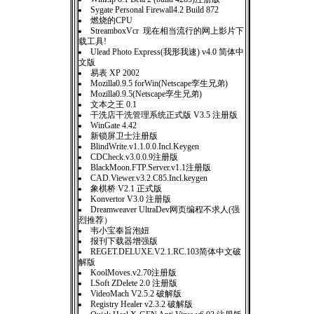
Sygate Personal Firewall4.2 Build 872
燃烧的CPU
StreamboxVcr 现在相当流行的网上影片下
载工具!
Ulead Photo Express(我形我速) v4.0 简体中
文版
易表 XP 2002
Mozilla0.9.5 forWin(Netscape孪生兄弟)
Mozilla0.9.5(Netscape孪生兄弟)
文本之王 0.1
干洗店干洗管理系统正式版 V3.5 注册版
WinGate 4.42
新锁屏卫士注册版
BlindWrite.v1.1.0.0.Incl.Keygen
CDCheck.v3.0.0.9注册版
BlackMoon.FTP.Server.v1.1注册版
CAD.Viewer.v3.2.C85.Incl.keygen
象棋桥 V2.1 正式版
Konvertor V3.0 注册版
Dreamweaver UltraDev网页编程不求人(强
烈推荐）
韦小宝奉旨泡妞
报刊下载器增强版
REGET.DELUXE.V2.1.RC.103简体中文破
解版
KoolMoves.v2.70注册版
LSoft ZDelete 2.0 注册版
VideoMach V2.5.2 破解版
Registry Healer v2.3.2 破解版