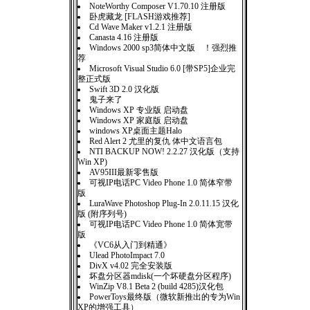
NoteWorthy Composer V1.70.10 注册版
卧虎藏龙 [FLASH游戏推荐]
Cd Wave Maker v1.2.1 注册版
Canasta 4.16 注册版
Windows 2000 sp3简体中文版 ！强烈推
荐
Microsoft Visual Studio 6.0 [带SP5]企业完
整正式版
Swift 3D 2.0 汉化版
鬼子来了
Windows XP 专业版 启动盘
Windows XP 家庭版 启动盘
windows XP桌面主题Halo
Red Alert 2 尤里的复仇 体中文语言包
NTI BACKUP NOW! 2.2.27 汉化版（支持
Win XP)
AV95III最新零售版
可视IP电话PC Video Phone 1.0 简体窄带
版
LuraWave Photoshop Plug-In 2.0.11.15 汉化
版 (附序列号)
可视IP电话PC Video Phone 1.0 简体宽带
版
《VC6从入门到精通》
Ulead PhotoImpact 7.0
DivX v4.02 完全安装版
坏盘分区器mdisk(一个坏硬盘分区程序)
WinZip V8.1 Beta 2 (build 4285)汉化包
PowerToys最终版（微软新推出的专为Win
XP的增强工具）