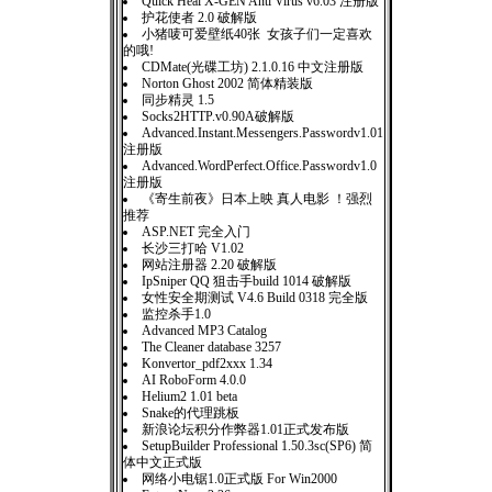
Quick Heal X-GEN Anti Virus v6.03 注册版
护花使者 2.0 破解版
小猪唛可爱壁纸40张 女孩子们一定喜欢
的哦!
CDMate(光碟工坊) 2.1.0.16 中文注册版
Norton Ghost 2002 简体精装版
同步精灵 1.5
Socks2HTTP.v0.90A破解版
Advanced.Instant.Messengers.Passwordv1.01
注册版
Advanced.WordPerfect.Office.Passwordv1.0
注册版
《寄生前夜》日本上映 真人电影 ！强烈
推荐
ASP.NET 完全入门
长沙三打哈 V1.02
网站注册器 2.20 破解版
IpSniper QQ 狙击手build 1014 破解版
女性安全期测试 V4.6 Build 0318 完全版
监控杀手1.0
Advanced MP3 Catalog
The Cleaner database 3257
Konvertor_pdf2xxx 1.34
AI RoboForm 4.0.0
Helium2 1.01 beta
Snake的代理跳板
新浪论坛积分作弊器1.01正式发布版
SetupBuilder Professional 1.50.3sc(SP6) 简
体中文正式版
网络小电锯1.0正式版 For Win2000