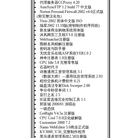
代理服务器CCProxy 4.20
AutoSyncFTP 1.2 build 77 中文版
Norton.Personal.Firewall.2002.v4.0正式版
（附完整汉化包）
Visio 2002 简体中文版 ISO
瑞星2002 13.19版(密钥制作程序同前)
新友缘商业购物系统简体版
沐风网页三叉戟V3.0 注册版
WebSnatcher注册版
围棋名局精解注册版
密码攻与防手册
无忧音乐在线ASP系统VER1.0 2
神奇注册表 1.0注册版
CPU Idle 5.8 完整零售版
石器时代 II
诗雅通用工资管理系统 3.1
《数据大师》—通用信息管理系统 2.03
程控交换机计费软件 6.21
磁盘清洁专家Disk Sweeper 2.00
争分夺秒背单词 1.1
盲打之友 2.5
IE设置选项完全控制工具 1.1
郭富城 2000/01 演唱会
一级恐惧
GetRight V4.5a 注册版
CPU Cool 7.0.0汉化破解版
Customizer 2000 7.2
Namo WebEditor 5.0商业正式版
KV3000_V.50_完整制作程序
黑马课表管理系统2.50注册版