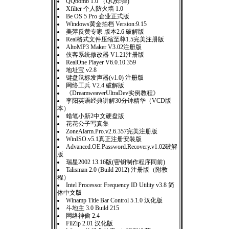
QQbomb 1.0 （QQ炸弹)
Xfilter 个人防火墙 1.0
Be OS 5 Pro 企业正式版
Windows黄金拍档 Version:9.15
美萍反黄专家 版本2.6 破解版
Real格式文件压缩至尊1.5完美注册版
AltoMP3 Maker V3.02注册版
侠客系统修改器 V1.21注册版
RealOne Player V6.0.10.359
地址宝 v2.8
键盘鼠标发声器(v1.0) 注册版
网络工兵 V2.4 破解版
《DreamweaverUltraDev实例教程》
李阳英语经典讲解30分钟精华（VCD版
本）
蜡笔小新2中文硬盘版
花花公子写真集
ZoneAlarm.Pro.v2.6.357完美注册版
WinISO.v5.1真正注册安装版
Advanced.OE.Password.Recovery.v1.02破解
版
瑞星2002 13.16版(密钥制作程序同前)
Talisman 2.0 (Build 2012) 注册版（附教
程）
Intel Processor Frequency ID Utility v3.8 简
体中文版
Winamp Title Bar Control 5.1.0 汉化版
斗地主 3.0 Build 215
网络神偷 2.4
FilZip 2.01 汉化版