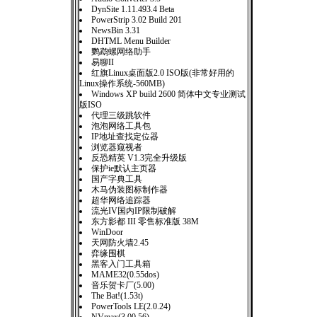
DynSite 1.11.493.4 Beta
PowerStrip 3.02 Build 201
NewsBin 3.31
DHTML Menu Builder
鹦鹉螺网络助手
易聊II
红旗Linux桌面版2.0 ISO版(非常好用的
Linux操作系统-560MB)
Windows XP build 2600 简体中文专业测试
版ISO
代理三级跳软件
泡泡网络工具包
IP地址查找定位器
浏览器窥视者
反恐精英 V1.3完全升级版
保护ie默认主页器
国产字典工具
木马伪装图标制作器
超华网络追踪器
流光IV国内IP限制破解
东方影都 III 零售标准版 38M
WinDoor
天网防火墙2.45
弈缘围棋
黑客入门工具箱
MAME32(0.55dos)
音乐贺卡厂(5.00)
The Bat!(1.53t)
PowerTools LE(2.0.24)