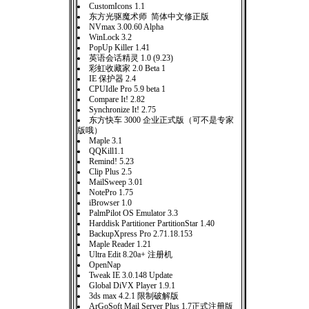
CustomIcons 1.1
东方光驱魔术师 简体中文修正版
NVmax 3.00.60 Alpha
WinLock 3.2
PopUp Killer 1.41
英语会话精灵 1.0 (9.23)
彩虹收藏家 2.0 Beta 1
IE 保护器 2.4
CPUIdle Pro 5.9 beta 1
Compare It! 2.82
Synchronize It! 2.75
东方快车 3000 企业正式版（可不是专家
版哦）
Maple 3.1
QQKill1.1
Remind! 5.23
Clip Plus 2.5
MailSweep 3.01
NotePro 1.75
iBrowser 1.0
PalmPilot OS Emulator 3.3
Harddisk Partitioner PartitionStar 1.40
BackupXpress Pro 2.71.18.153
Maple Reader 1.21
Ultra Edit 8.20a+ 注册机
OpenNap
Tweak IE 3.0.148 Update
Global DiVX Player 1.9.1
3ds max 4.2.1 限制破解版
ArGoSoft Mail Server Plus 1.7正式注册版