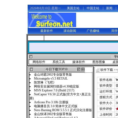
2026年8月10日 星期一
美国主站
|
中国主站
|
新闻
|
最新软件
滚动新闻
广告赚钱
同学
学
网络软件
系统工具
媒体软件
图形图像
桌
今日下载TOP10
软件下载
>>
金山词霸2002专业版零售版
Microangelo v5.5 RETAIL
软件名称
W
陈慧琳《飞吧》
软件类型
网络安全漏洞扫描器v4.30稳定版
MSN Explorer 7.0 (Build 2117)
运行环境
W
NetCaptor V6.50 正式版(官方中文+真正注
授权方式
册)
ArtIcons Pro 3.10b 注册版
软件大小
3
电脑播音员 3.0 简体中文正式版
软件评价
Nero Burning ROM 5.5.5.1 正式汉化注册版
金山快译2002专业版零售版
上传时间
2