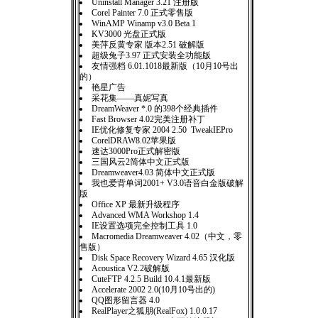
Uninstall Manager 3.21 注册版
Corel Painter 7.0 正式零售版
WinAMP Winamp v3.0 Beta 1
KV3000 光盘正式版
美萍反黄专家 版本2.51 破解版
超级兔子3.97 正式安装全功能版
友情强档 6.01.1018最新版（10月10号出
的）
艳星广告
采花集——真妮写真
DreamWeaver *.0 的398个经典插件
Fast Browser 4.02完美注册补丁
IE优化修复专家 2004 2.50 TweakIEPro
CorelDRAW8.02苹果版
速达3000Pro正式解密版
三国风云2简体中文正式版
Dreamweaver4.03 简体中文正式版
我也爱背单词2001+ V3.0语音白金版破解
版
Office XP 最新升级程序
Advanced WMA Workshop 1.4
IE设置选项完全控制工具 1.0
Macromedia Dreamweaver 4.02（中文，零
售版）
Disk Space Recovery Wizard 4.65 汉化版
Acoustica V2.2破解版
CuteFTP 4.2.5 Build 10.4.1最新版
Accelerate 2002 2.0(10月10号出的)
QQ图形留言器 4.0
RealPlayer之狐朋(RealFox) 1.0.0.17