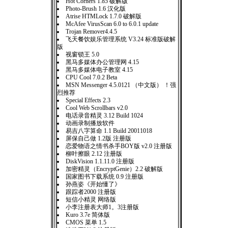
Hot Corners 1.85 破解版
Photo-Brush 1.6 汉化版
Atrise HTMLock 1.7.0 破解版
McAfee VirusScan 6.0 to 6.0.1 update
Trojan Remover4.4.5
飞天餐饮娱乐管理系统 V3.24 标准版破解
版
视窗锁王 5.0
黑马多媒体办公管理网 4.15
黑马多媒体电子教室 4.15
CPU Cool 7.0.2 Beta
MSN Messenger 4.5.0121 （中文版） ！强
烈推荐
Special Effects 2.3
Cool Web Scrollbars v2.0
电话录音精灵 3.12 Build 1024
动画录制播放软件
易吉八字算命 1.1 Build 20011018
屏保自己做 1.2版 注册版
恋爱物语之情书杀手BOY版 v2.0 注册版
柳叶擦眼 2.12 注册版
DiskVision 1.1.11.0 注册版
加密精灵（EncryptGenie）2.2 破解版
国家图书下载系统 0.9 注册版
孙燕姿《开始懂了》
跟踪者2000 注册版
短信小精灵 网络版
小李注册表大师1。3注册版
Kuro 3.7e 简体版
CMOS 菜单 1.5