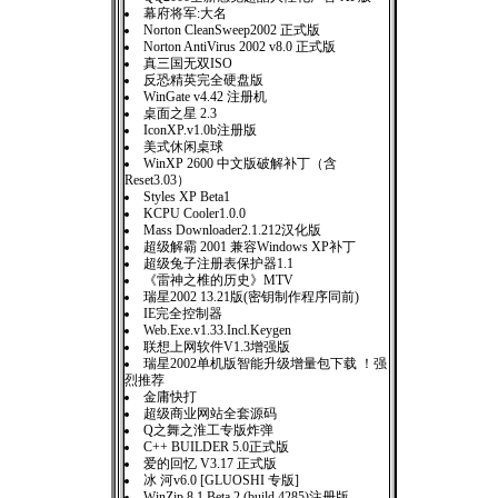
幕府将军:大名
Norton CleanSweep2002 正式版
Norton AntiVirus 2002 v8.0 正式版
真三国无双ISO
反恐精英完全硬盘版
WinGate v4.42 注册机
桌面之星 2.3
IconXP.v1.0b注册版
美式休闲桌球
WinXP 2600 中文版破解补丁（含
Reset3.03）
Styles XP Beta1
KCPU Cooler1.0.0
Mass Downloader2.1.212汉化版
超级解霸 2001 兼容Windows XP补丁
超级兔子注册表保护器1.1
《雷神之椎的历史》MTV
瑞星2002 13.21版(密钥制作程序同前)
IE完全控制器
Web.Exe.v1.33.Incl.Keygen
联想上网软件V1.3增强版
瑞星2002单机版智能升级增量包下载 ！强
烈推荐
金庸快打
超级商业网站全套源码
Q之舞之淮工专版炸弹
C++ BUILDER 5.0正式版
爱的回忆 V3.17 正式版
冰 河v6.0 [GLUOSHI 专版]
WinZip 8.1 Beta 2 (build 4285)注册版