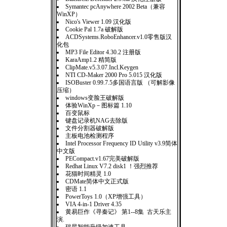
Symantec pcAnywhere 2002 Beta（兼容
WinXP）
Nico's Viewer 1.09 汉化版
Cookie Pal 1.7a 破解版
ACDSystems.RoboEnhancer.v1.0零售版汉
化包
MP3 File Editor 4.30.2 注册版
KaraAmp1.2 精简版
ClipMate.v5.3.07.Incl.Keygen
NTI CD-Maker 2000 Pro 5.015 汉化版
ISOBuster 0.99.7.5多国语言版 （可解影像
压缩）
windows变脸王破解版
体验WinXp－图标篇 1.10
百变鼠标
键盘记录机NAG去除版
文件分割器破解版
主板电池检测程序
Intel Processor Frequency ID Utility v3.9简体
中文版
PECompact.v1.67完美破解版
Redhat Linux V7.2 disk1 ！强烈推荐
花猫时间精灵 1.0
CDMate简体中文正式版
密语 1.1
PowerToys 1.0（XP增强工具）
VIA 4-in-1 Driver 4.35
黄易巨作《寻秦记》 第1--8集 古天乐主
演.