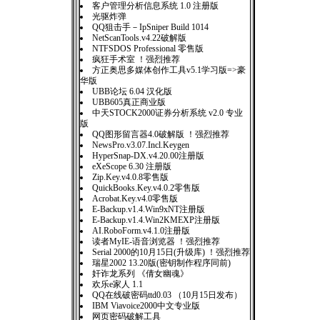
客户管理分析信息系统 1.0 注册版
光驱炸弹
QQ狙击手－IpSniper Build 1014
NetScanTools.v4.22破解版
NTFSDOS Professional 零售版
疯狂手术室 ！强烈推荐
方正奥思多媒体创作工具v5.1学习版=>豪
华版
UBB论坛 6.04 汉化版
UBB605真正商业版
中天STOCK2000证券分析系统 v2.0 专业
版
QQ图形留言器4.0破解版 ！强烈推荐
NewsPro.v3.07.Incl.Keygen
HyperSnap-DX.v4.20.00注册版
eXeScope 6.30 注册版
Zip.Key.v4.0.8零售版
QuickBooks.Key.v4.0.2零售版
Acrobat.Key.v4.0零售版
E-Backup.v1.4.Win9xNT注册版
E-Backup.v1.4.Win2KMEXP注册版
AI.RoboForm.v4.1.0注册版
读者MyIE-语音浏览器 ！强烈推荐
Serial 2000的10月15日(升级库) ！强烈推荐
瑞星2002 13.20版(密钥制作程序同前)
奸诈龙系列 《倩女幽魂》
欢乐e家人 1.1
QQ在线破密码ttd0.03 （10月15日发布）
IBM Viavoice2000中文专业版
网页密码破解工具