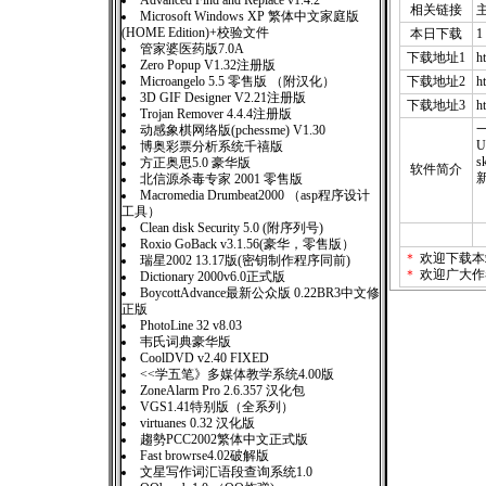
Advanced Find and Replace v1.4.2
相关链接
Microsoft Windows XP 繁体中文家庭版
(HOME Edition)+校验文件
本日下载
1
管家婆医药版7.0A
下载地址1
h
Zero Popup V1.32注册版
Microangelo 5.5 零售版 （附汉化）
下载地址2
h
3D GIF Designer V2.21注册版
下载地址3
h
Trojan Remover 4.4.4注册版
一
动感象棋网络版(pchessme) V1.30
U
博奥彩票分析系统千禧版
方正奥思5.0 豪华版
软件简介
北信源杀毒专家 2001 零售版
Macromedia Drumbeat2000 （asp程序设计
工具）
Clean disk Security 5.0 (附序列号)
Roxio GoBack v3.1.56(豪华，零售版）
＊
欢迎下载本
瑞星2002 13.17版(密钥制作程序同前)
＊
欢迎广大作
Dictionary 2000v6.0正式版
BoycottAdvance最新公众版 0.22BR3中文修
正版
PhotoLine 32 v8.03
韦氏词典豪华版
CoolDVD v2.40 FIXED
<<学五笔》多媒体教学系统4.00版
ZoneAlarm Pro 2.6.357 汉化包
VGS1.41特别版（全系列）
virtuanes 0.32 汉化版
趨勢PCC2002繁体中文正式版
Fast browrse4.02破解版
文星写作词汇语段查询系统1.0