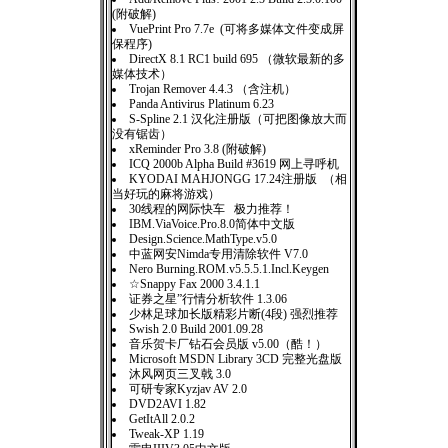
(附破解)
VuePrint Pro 7.7e (可将多媒体文件变成屏
保程序)
DirectX 8.1 RC1 build 695 （微软最新的多
媒体技术）
Trojan Remover 4.4.3 （含注机）
Panda Antivirus Platinum 6.23
S-Spline 2.1 汉化注册版（可把图像放大而
没有锯齿）
xReminder Pro 3.8 (附破解)
ICQ 2000b Alpha Build #3619 网上寻呼机
KYODAI MAHJONGG 17.24注册版 （相
当好玩的麻将游戏）
30线程的网际快车 极力推荐！
IBM.ViaVoice.Pro.8.0简体中文版
Design.Science.MathType.v5.0
中蓝网安Nimda专用清除软件 V7.0
Nero Burning.ROM.v5.5.5.1.Incl.Keygen
☆Snappy Fax 2000 3.4.1.1
证券之星”行情分析软件 1.3.06
少林足球加长版精彩片断(4段) 强烈推荐
Swish 2.0 Build 2001.09.28
音乐贺卡厂钻石会员版 v5.00（酷！）
Microsoft MSDN Library 3CD 完整光盘版
沐风网页三叉戟 3.0
可研专家Kyzjav AV 2.0
DVD2AVI 1.82
GetItAll 2.0.2
Tweak-XP 1.19