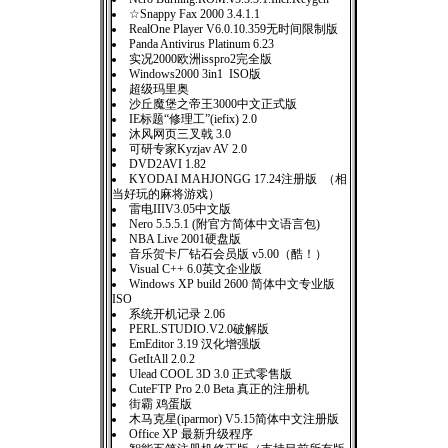
☆Snappy Fax 2000 3.4.1.1
RealOne Player V6.0.10.359无时间限制版
Panda Antivirus Platinum 6.23
实况2000欧洲isspro2完全版
Windows2000 3in1 ISO版
超级玛里奥
沙丘魔堡之帝王3000中文正式版
IE标题“修理工”(iefix) 2.0
沐风网页三叉戟 3.0
可研专家Kyzjav AV 2.0
DVD2AVI 1.82
KYODAI MAHJONGG 17.24注册版 （相
当好玩的麻将游戏）
雷电IIIV3.05中文版
Nero 5.5.5.1 (附官方简体中文语言包)
NBA Live 2001硬盘版
音乐贺卡厂钻石会员版 v5.00（酷！）
Visual C++ 6.0英文企业版
Windows XP build 2600 简体中文专业版
ISO
系统开机记录 2.06
PERL.STUDIO.V2.0破解版
EmEditor 3.19 汉化增强版
GetItAll 2.0.2
Ulead COOL 3D 3.0 正式零售版
CuteFTP Pro 2.0 Beta 真正的注册机
街霸 鸡蛋版
木马克星(iparmor) V5.15简体中文注册版
Office XP 最新升级程序