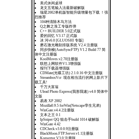
美式休闲桌球
龙文五笔输入法最新破解版
瑞星2002单机版智能升级增量包下载 ！强
烈推荐
104种清除木马方法
Q之舞之淮工专版炸弹
C++ BUILDER 5.0正式版
爱的回忆 V3.17 正式版
冰 河v6.0 [GLUOSHI 专版]
磨石激光雕刻排版系统 V2.4 注册版
同步快梭(AutoSyncFTP) V1.2 Build 77 简
体中文注册版
KoolMoves.v2.70注册版
联想上网软件V1.3增强版
报刊下载器增强版
CDMate(光碟工坊) 2.1.0.16 中文注册版
StreamboxVcr 现在相当流行的网上影片下
载工具!
千万大富翁
Ulead Photo Express(我形我速) v4.0 简体中
文版
易表 XP 2002
Mozilla0.9.5 forWin(Netscape孪生兄弟)
WinGate.v4.4.2注册版
文本之王 0.1
IpSniper QQ 狙击手build 1014 破解版
WinGate 4.42
CDCheck.v3.0.0.9注册版
BlackMoon.FTP.Server.v1.1注册版
Konvertor V3.0 注册版