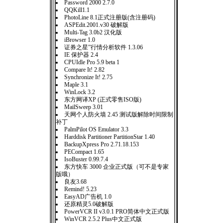
Password 2000 2.7.0
QQKill1.1
PhotoLine 8.1正式注册版(含注册码)
ASPEdit.2001.v30 破解版
Multi-Tag 3.0b2 汉化版
iBrowser 1.0
证券之星”行情分析软件 1.3.06
IE 保护器 2.4
CPUIdle Pro 5.9 beta 1
Compare It! 2.82
Synchronize It! 2.75
Maple 3.1
WinLock 3.2
东方网译XP (正式零售ISO版)
MailSweep 3.01
天网个人防火墙 2.45 测试版解除时间限制
补丁
PalmPilot OS Emulator 3.3
Harddisk Partitioner PartitionStar 1.40
BackupXpress Pro 2.71.18.153
PECompact 1.65
IsoBuster 0.99.7.4
东方快车 3000 企业正式版（可不是专家
版哦）
良友3.68
Remind! 5.23
EasyAD广告机 1.0
还原精灵5.0破解版
PowerVCR II v3.0.1 PRO简体中文正式版
WinVCR 2.5.2 Plus中文正式版