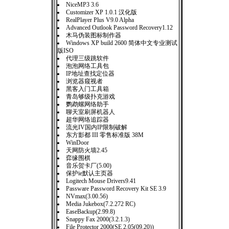
NiceMP3 3.6
Customizer XP 1.0.1 汉化版
RealPlayer Plus V9.0 Alpha
Advanced Outlook Password Recovery1.12
木马伪装图标制作器
Windows XP build 2600 简体中文专业测试
版ISO
代理三级跳软件
泡泡网络工具包
IP地址查找定位器
浏览器窥视者
黑客入门工具箱
青岛够级扑克游戏
鹦鹉螺网络助手
聊天室刷屏机器人
超华网络追踪器
流光IV国内IP限制破解
东方影都 III 零售标准版 38M
WinDoor
天网防火墙2.45
弈缘围棋
音乐贺卡厂(5.00)
保护ie默认主页器
Logitech Mouse Drivers9.41
Passware Password Recovery Kit SE 3.9
NVmax(3.00.56)
Media Jukebox(7.2.272 RC)
EaseBackup(2.99.8)
Snappy Fax 2000(3.2.1.3)
File Protector 2000(SE 2.05(09.20))