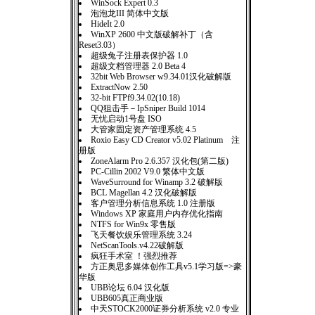
WinSock Expert 0.3
泡泡龙III 简体中文版
HideIt 2.0
WinXP 2600 中文版破解补丁（含
Reset3.03）
超级兔子注册表保护器 1.0
超级文档管理器 2.0 Beta 4
32bit Web Browser w9.34.01汉化破解版
ExtractNow 2.50
32-bit FTPf9.34.02(10.18)
QQ狙击手－IpSniper Build 1014
无忧启动1号盘 ISO
大管家固定资产管理系统 4.5
Roxio Easy CD Creator v5.02 Platinum 注
册版
ZoneAlarm Pro 2.6.357 汉化包(第二版)
PC-Cillin 2002 V9.0 繁体中文版
WaveSurround for Winamp 3.2 破解版
BCL Magellan 4.2 汉化破解版
客户管理分析信息系统 1.0 注册版
Windows XP 家庭用户内存优化指南
NTFS for Win9x 零售版
飞天餐饮娱乐管理系统 3.24
NetScanTools.v4.22破解版
疯狂手术室 ！强烈推荐
方正奥思多媒体创作工具v5.1学习版=>豪
华版
UBB论坛 6.04 汉化版
UBB605真正商业版
中天STOCK2000证券分析系统 v2.0 专业