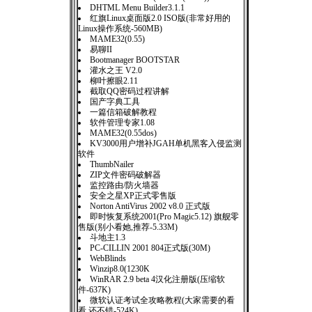
DHTML Menu Builder3.1.1
红旗Linux桌面版2.0 ISO版(非常好用的
Linux操作系统-560MB)
MAME32(0.55)
易聊II
Bootmanager BOOTSTAR
灌水之王 V2.0
柳叶擦眼2.11
截取QQ密码过程讲解
国产字典工具
一篇信箱破解教程
软件管理专家1.08
MAME32(0.55dos)
KV3000用户增补JGAH单机黑客入侵监测
软件
ThumbNailer
ZIP文件密码破解器
监控路由/防火墙器
安全之星XP正式零售版
Norton AntiVirus 2002 v8.0 正式版
即时恢复系统2001(Pro Magic5.12) 旗舰零
售版(别小看她,推荐-5.33M)
斗地主1.3
PC-CILLIN 2001 804正式版(30M)
WebBlinds
Winzip8.0(1230K
WinRAR 2.9 beta 4汉化注册版(压缩软
件-637K)
微软认证考试全攻略教程(大家需要的看
看,还不错-524K)