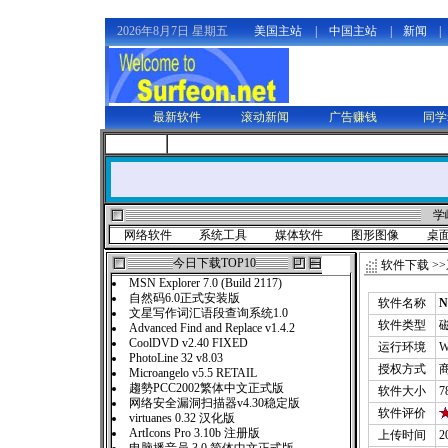
2026年8月7日 星期五
美国主站
|
中国主站
|
新闻
|
最新软件
滚动新闻
广告赚钱
同学
学
网络软件
系统工具
媒体软件
图形图像
桌
今日下载TOP10
软件下载
>>
MSN Explorer 7.0 (Build 2117)
自然码6.0正式安装版
软件名称
N
文星写作词汇语段查询系统1.0
软件类型
Advanced Find and Replace v1.4.2
CoolDVD v2.40 FIXED
运行环境
W
PhotoLine 32 v8.03
授权方式
Microangelo v5.5 RETAIL
趨勢PCC2002繁体中文正式版
软件大小
7
网络安全漏洞扫描器v4.30稳定版
软件评价
virtuanes 0.32 汉化版
ArtIcons Pro 3.10b 注册版
上传时间
2