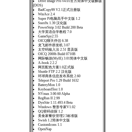
Drive Image Pro v4.01官方简体中文破解版
(DOS)
BadCopy99 V2.1正式注册版
WinAce 2.4
Super Pi电脑高手中文版 1.2
Snes9x 1.39 汉化版
PowerStrip 3.02 Build 200 Beta
大学英语自学教程 7.0
GameSpy2.55
OICQ聊天伴侣 6.38
龙飞邮件群发机 3.07
太空码输入法 2.51 普及版
OICQ 2000b Build 0710B
网际畅游(MyIE) 3.01简体中文版
A-book 2.2.2
网页配色方案1.0正式版
Shuttle FTP 2.2 汉化版
环球商务信息发布系统 2.60
Teleport Pro 1.29 Build 1632
BatteryMon 1.0
KeyboardTest 1.0
NVmax 3.00.60 Alpha
RegRun II 2.99
DynSite 1.11.493.4 Beta
Windows 整形专家V1.02
QQ密码侦探 1.2
美食家餐饮管理2.5标准版
Swish 1.2简体中文版
CustomIcons 1.1
OpenNap