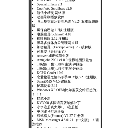
DiskVision 1.1.11.0 注册版
Special Effects 2.3
Cool Web Scrollbars v2.0
短信小精灵 网络版
动画录制播放软件
飞天餐饮娱乐管理系统 V3.24 标准版破解
版
屏保自己做 1.2版 注册版
电脑幽灵(pcGhost) 4.10
柳叶擦眼 2.12 注册版
黑马多媒体办公管理网 4.15
加密精灵（EncryptGenie）2.2 破解版
孙燕姿《开始懂了》
recover4all正式商业版
Amiglobe 2001 v1.0.0 世界地图汉化包
:::晚娘(下集):::领衔主演 钟丽缇
:::晚娘(上集):::领衔主演 钟丽缇
KCPU Cooler1.0.0
恋爱物语之情书杀手BOY版 v2.0 注册版
SmartSMS V4.5 破解版
护花使者 2.11
Windows XP OEM(比尔盖茨交给联想的）
！！！
蜡笔小新
KV3000 多国语言版破解补丁
小李注册表大师1。3注册版
单词跑马灯注册版
程式猎人(Phunter) V1.27 注册版
MSN Messenger 4.5.0121 （中文版） ！强
烈推荐