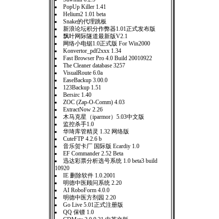
PopUp Killer 1.41
Helium2 1.01 beta
Snake的代理跳板
新浪论坛积分作弊器1.01正式发布版
飘叶网际隧道最新版V2.1
网络小电锯1.0正式版 For Win2000
Konvertor_pdf2xxx 1.34
Fast Browser Pro 4.0 Build 20010922
The Cleaner database 3257
VisualRoute 6.0a
EaseBackup 3.00.0
123Backup 1.51
Bersirc 1.40
ZOC (Zap-O-Comm) 4.03
ExtractNow 2.26
木马克星（iparmor）5.03中文版
监控杀手1.0
华琦库管精灵 1.32 网络版
CuteFTP 4.2.6 b
音乐贺卡厂 国际版 Ecardiy 1.0
EF Commander 2.52 Beta
迅达彩票分析选号系统 1.0 beta3 build
10920
IE 删除软件 1.0.2001
明德中医顾问系统 2.20
AI RoboForm 4.0.0
明德中医方剂园 2.20
Go Live 5.01正式注册版
QQ 保镖 1.0