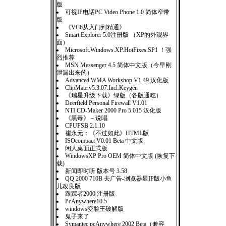
版
可视IP电话PC Video Phone 1.0 简体窄带
版
《VC6从入门到精通》
Smart Explorer 5.0注册版 （XP的外观界
面）
Microsoft.Windows.XP.HotFixes.SP1 ！强
烈推荐
MSN Messenger 4.5 简体中文版（今早刚
泄漏出来的）
Advanced WMA Workshop V1.49 汉化版
ClipMate.v5.3.07.Incl.Keygen
《瑞星升级下载》绿版（各版通吃）
Deerfield Personal Firewall V1.01
NTI CD-Maker 2000 Pro 5.015 汉化版
《黑毒》－说唱
CPUFSB 2.1.10
崔永元：《不过如此》HTML版
ISOcompact V0.01 Beta 中文版
闲人桌面正式版
WindowsXP Pro OEM 简体中文版 (恢复下
载)
新闻即时听 版本号 3.58
QQ 2000 710B 去广告-浏览器显IP版小鱼
儿改良版
跟踪者2000 注册版
PcAnywhere10.5
windows变脸王破解版
鬼子来了
Symantec pcAnywhere 2002 Beta（兼容