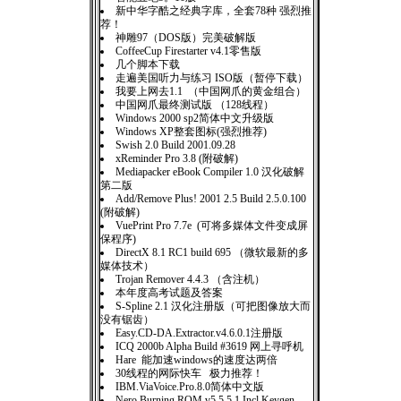
新中华字酷之经典字库，全套78种 强烈推
荐！
神雕97（DOS版）完美破解版
CoffeeCup Firestarter v4.1零售版
几个脚本下载
走遍美国听力与练习 ISO版（暂停下载）
我要上网去1.1 （中国网爪的黄金组合）
中国网爪最终测试版 （128线程）
Windows 2000 sp2简体中文升级版
Windows XP整套图标(强烈推荐)
Swish 2.0 Build 2001.09.28
xReminder Pro 3.8 (附破解)
Mediapacker eBook Compiler 1.0 汉化破解
第二版
Add/Remove Plus! 2001 2.5 Build 2.5.0.100
(附破解)
VuePrint Pro 7.7e (可将多媒体文件变成屏
保程序)
DirectX 8.1 RC1 build 695 （微软最新的多
媒体技术）
Trojan Remover 4.4.3 （含注机）
本年度高考试题及答案
S-Spline 2.1 汉化注册版（可把图像放大而
没有锯齿）
Easy.CD-DA.Extractor.v4.6.0.1注册版
ICQ 2000b Alpha Build #3619 网上寻呼机
Hare 能加速windows的速度达两倍
30线程的网际快车 极力推荐！
IBM.ViaVoice.Pro.8.0简体中文版
Nero Burning.ROM.v5.5.5.1.Incl.Keygen