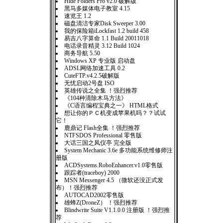
Hide Folders Pro v2.0 破解版
黑马多媒体电子教室 4.15
速览王 1.2
磁盘清洁专家Disk Sweeper 3.00
我的保险箱iLockfast 1.2 build 458
易吉八字算命 1.1 Build 20011018
电话录音精灵 3.12 Build 1024
商务导航 5.50
Windows XP 专业版 启动盘
ADSL网络加速工具 0.2
CuteFTP.v4.2.5破解版
无忧启动2号盘 ISO
英雄传说之全集 ！强烈推荐
《104种清除木马方法》
《C语言编程宝典之一》 HTML格式
想让你的ＰＣ机变成苹果机吗？？试试
它！
鹿鼎记 Flash全集 ！强烈推荐
NTFSDOS Professional 零售版
大话三国之凤仪亭 完全版
System Mechanic 3.6e 多功能系统维修师注
册版
ACDSystems.RoboEnhancer.v1.0零售版
跟踪者(traceboy) 2000
MSN Messenger 4.5 （微软还没正式发
布）！强烈推荐
AUTOCAD2002零售版
雄蜂Z(DroneZ） ！强烈推荐
Blindwrite Suite V1.1.0.0 注册版 ！强烈推
荐