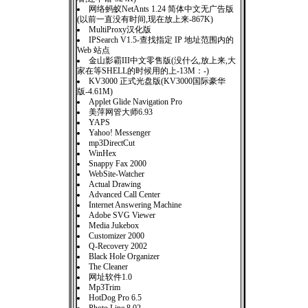
网络蚂蚁NetAnts 1.24 简体中文无广告版
(以前一直没有时间,现在放上来-867K)
MultiProxy汉化版
IPSearch V1.5-查找指定 IP 地址范围内的
Web 站点
金山影霸III中文零售版(没什么,放上来,大
家在等SHELL的时候用的上-13M：-)
KV3000 正式光盘版(KV3000国际豪华
版-4.61M)
Applet Glide Navigation Pro
美萍网管大师6.93
YAPS
Yahoo! Messenger
mp3DirectCut
WinHex
Snappy Fax 2000
WebSite-Watcher
Actual Drawing
Advanced Call Center
Internet Answering Machine
Adobe SVG Viewer
Media Jukebox
Customizer 2000
Q-Recovery 2002
Black Hole Organizer
The Cleaner
网址软件1.0
Mp3Trim
HotDog Pro 6.5