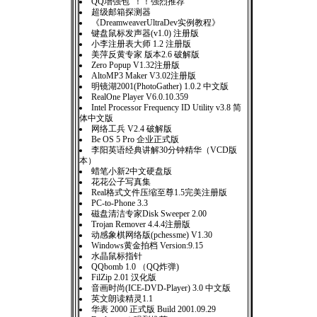
QQ增强包 ！！强烈推荐
超级邮箱探测器
《DreamweaverUltraDev实例教程》
键盘鼠标发声器(v1.0) 注册版
小李注册表大师 1.2 注册版
美萍反黄专家 版本2.6 破解版
Zero Popup V1.32注册版
AltoMP3 Maker V3.02注册版
明镜湖2001(PhotoGather) 1.0.2 中文版
RealOne Player V6.0.10.359
Intel Processor Frequency ID Utility v3.8 简
体中文版
网络工兵 V2.4 破解版
Be OS 5 Pro 企业正式版
李阳英语经典讲解30分钟精华（VCD版
本）
蜡笔小新2中文硬盘版
花花公子写真集
Real格式文件压缩至尊1.5完美注册版
PC-to-Phone 3.3
磁盘清洁专家Disk Sweeper 2.00
Trojan Remover 4.4.4注册版
动感象棋网络版(pchessme) V1.30
Windows黄金拍档 Version:9.15
水晶鼠标指针
QQbomb 1.0 （QQ炸弹)
FilZip 2.01 汉化版
音画时尚(ICE-DVD-Player) 3.0 中文版
英文朗读精灵1.1
华表 2000 正式版 Build 2001.09.29