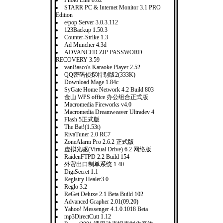
Photo Line 8.02
STARR PC & Internet Monitor 3.1 PRO
Edition
e/pop Server 3.0.3.112
123Backup 1.50.3
Counter-Strike 1.3
Ad Muncher 4.3d
ADVANCED ZIP PASSWORD
RECOVERY 3.59
vanBasco's Karaoke Player 2.52
QQ密码侦探特别版2(333K)
Download Mage 1.84c
SyGate Home Network 4.2 Build 803
金山 WPS office 办公组合正式版
Macromedia Fireworks v4.0
Macromedia Dreamweaver Ultradev 4
Flash 5正式版
The Bat!(1.53t)
RivaTuner 2.0 RC7
ZoneAlarm Pro 2.6.2 正式版
虚拟光驱(Virtual Drive) 6.2 网络版
RaidenFTPD 2.2 Build 154
外贸出口制单系统 1.40
DigiSecret 1.1
Registry Healer3.0
Reglo 3.2
ReGet Deluxe 2.1 Beta Build 102
Advanced Grapher 2.01(09.20)
Yahoo! Messenger 4.1.0.1018 Beta
mp3DirectCutt 1.12