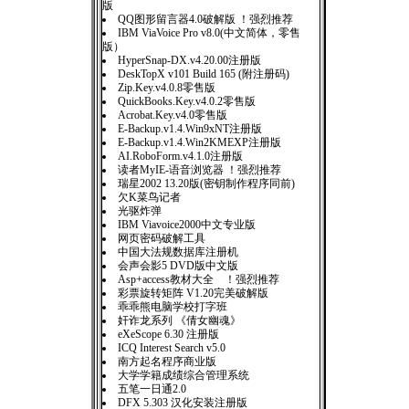
版
QQ图形留言器4.0破解版 ！强烈推荐
IBM ViaVoice Pro v8.0(中文简体，零售
版）
HyperSnap-DX.v4.20.00注册版
DeskTopX v101 Build 165 (附注册码)
Zip.Key.v4.0.8零售版
QuickBooks.Key.v4.0.2零售版
Acrobat.Key.v4.0零售版
E-Backup.v1.4.Win9xNT注册版
E-Backup.v1.4.Win2KMEXP注册版
AI.RoboForm.v4.1.0注册版
读者MyIE-语音浏览器 ！强烈推荐
瑞星2002 13.20版(密钥制作程序同前)
欠K菜鸟记者
光驱炸弹
IBM Viavoice2000中文专业版
网页密码破解工具
中国大法规数据库注册机
会声会影5 DVD版中文版
Asp+access教材大全 ！强烈推荐
彩票旋转矩阵 V1.20完美破解版
乖乖熊电脑学校打字班
奸诈龙系列 《倩女幽魂》
eXeScope 6.30 注册版
ICQ Interest Search v5.0
南方起名程序商业版
大学学籍成绩综合管理系统
五笔一日通2.0
DFX 5.303 汉化安装注册版