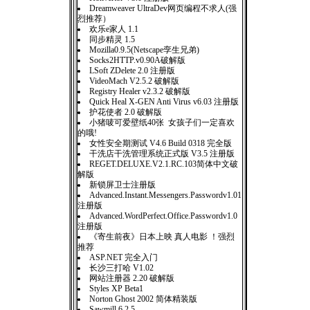
Dreamweaver UltraDev网页编程不求人(强
烈推荐）
欢乐e家人 1.1
同步精灵 1.5
Mozilla0.9.5(Netscape孪生兄弟)
Socks2HTTP.v0.90A破解版
LSoft ZDelete 2.0 注册版
VideoMach V2.5.2 破解版
Registry Healer v2.3.2 破解版
Quick Heal X-GEN Anti Virus v6.03 注册版
护花使者 2.0 破解版
小猪唛可爱壁纸40张 女孩子们一定喜欢
的哦!
女性安全期测试 V4.6 Build 0318 完全版
干洗店干洗管理系统正式版 V3.5 注册版
REGET.DELUXE.V2.1.RC.103简体中文破
解版
新锁屏卫士注册版
Advanced.Instant.Messengers.Passwordv1.01
注册版
Advanced.WordPerfect.Office.Passwordv1.0
注册版
《寄生前夜》日本上映 真人电影 ！强烈
推荐
ASP.NET 完全入门
长沙三打哈 V1.02
网站注册器 2.20 破解版
Styles XP Beta1
Norton Ghost 2002 简体精装版
Sawmill 6.2.5