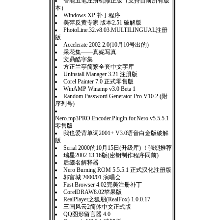
智能五笔注册机修正版（支持目前所有版
本）
Windows XP 补丁程序
美萍反黄专家 版本2.51 破解版
PhotoLine.32.v8.03.MULTILINGUAL注册
版
Accelerate 2002 2.0(10月10号出的)
采花集——真妮写真
文鼎酷字集
方正兰亭简繁全套中文字库
Uninstall Manager 3.21 注册版
Corel Painter 7.0 正式零售版
WinAMP Winamp v3.0 Beta 1
Random Password Generator Pro V10.2 (附
序列号)
Nero.mp3PRO.Encoder.Plugin.for.Nero.v5.5.5.1
零售版
我也爱背单词2001+ V3.0语音白金版破解
版
Serial 2000的10月15日(升级库) ！强烈推荐
瑞星2002 13.16版(密钥制作程序同前)
后缀名解释器
Nero Burning ROM 5.5.5.1 正式汉化注册版
郭富城 2000/01 演唱会
Fast Browser 4.02完美注册补丁
CorelDRAW8.02苹果版
RealPlayer之狐朋(RealFox) 1.0.0.17
三国风云2简体中文正式版
QQ图形留言器 4.0