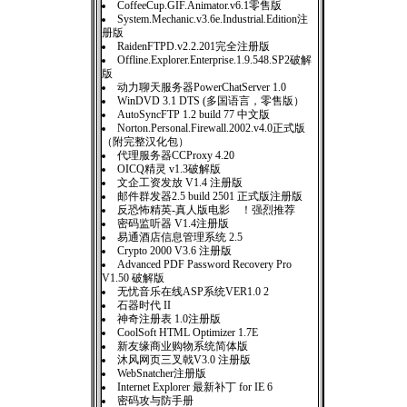
CoffeeCup.GIF.Animator.v6.1零售版
System.Mechanic.v3.6e.Industrial.Edition注
册版
RaidenFTPD.v2.2.201完全注册版
Offline.Explorer.Enterprise.1.9.548.SP2破解
版
动力聊天服务器PowerChatServer 1.0
WinDVD 3.1 DTS (多国语言，零售版）
AutoSyncFTP 1.2 build 77 中文版
Norton.Personal.Firewall.2002.v4.0正式版
（附完整汉化包）
代理服务器CCProxy 4.20
OICQ精灵 v1.3破解版
文企工资发放 V1.4 注册版
邮件群发器2.5 build 2501 正式版注册版
反恐怖精英-真人版电影 ！强烈推荐
密码监听器 V1.4注册版
易通酒店信息管理系统 2.5
Crypto 2000 V3.6 注册版
Advanced PDF Password Recovery Pro
V1.50 破解版
无忧音乐在线ASP系统VER1.0 2
石器时代 II
神奇注册表 1.0注册版
CoolSoft HTML Optimizer 1.7E
新友缘商业购物系统简体版
沐风网页三叉戟V3.0 注册版
WebSnatcher注册版
Internet Explorer 最新补丁 for IE 6
密码攻与防手册