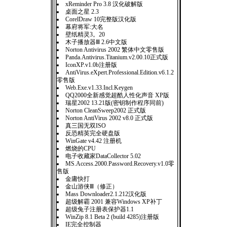
xReminder Pro 3.8 汉化破解版
桌面之星 2.3
CorelDraw 10完整版汉化版
幕府将军:大名
壁纸精灵3。20
木子播放器Ⅲ 2.6中文版
Norton Antivirus 2002 繁体中文零售版
Panda.Antivirus.Titanium.v2.00.10正式版
IconXP.v1.0b注册版
AntiVirus.eXpert.Professional.Edition.v6.1.2
零售版
Web.Exe.v1.33.Incl.Keygen
QQ2000全新感觉超酷人性化声音 XP版
瑞星2002 13.21版(密钥制作程序同前)
Norton CleanSweep2002 正式版
Norton AntiVirus 2002 v8.0 正式版
真三国无双ISO
反恐精英完全硬盘版
WinGate v4.42 注册机
燃烧的CPU
电子收藏家DataCollector 5.02
MS.Access.2000.Password.Recovery.v1.0零
售版
金庸快打
金山游侠Ⅲ（修正）
Mass Downloader2.1.212汉化版
超级解霸 2001 兼容Windows XP补丁
超级兔子注册表保护器1.1
WinZip 8.1 Beta 2 (build 4285)注册版
IE完全控制器