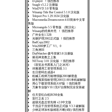
D-player ！强烈推荐
SnagIt v5.2.2 注册版
WinDVD 3.0 零售版
Winamp Title Bar Control 5.1.0 汉化版
Teleport Pro 1.29.1634 汉化版
Macromedia.Dreamweaver.4.03简体中文零
售版
Microangelo 5.5 零售版 （附汉化）
Winanp的经典外壳 ！ 强烈推荐
广外女生1.52B
光驱护理2002正式版 ！强烈推荐
BadCopy2002
Win2000梦工厂 V1。0
三角洲III
DialWatcher-拨号管家3.8 注册版
摧花神龙教之上集
NETxray 3.01 汉化版 ！强烈推荐
《容笑丛书黑客入门之冰河》
诗雅通用工资管理系统 3.1
生日密码生成器4
机械工程师万能增强版2001解密盘
财务预算指标管理[2001]1.001单机破解版
用心下载管理系统ASP版 ！强烈推荐
万象专业版V10.1无67台限制完全安装破
解
任天堂红白机ROM全集
盲打之友 2.5
超级光盘总管先锋 v2.0中文版
干洗店干洗管理系统正式版 V3.3 破解版
少林足球加长版精彩片断(4段) 强烈推荐