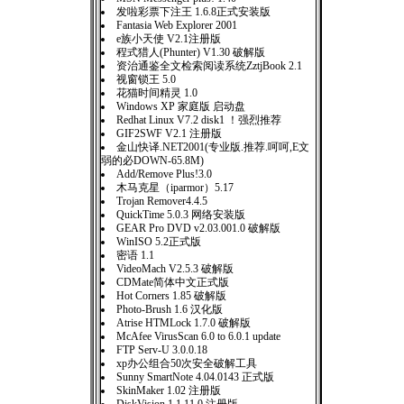
发啦彩票下注王 1.6.8正式安装版
Fantasia Web Explorer 2001
e族小天使 V2.1注册版
程式猎人(Phunter) V1.30 破解版
资治通鉴全文检索阅读系统ZztjBook 2.1
视窗锁王 5.0
花猫时间精灵 1.0
Windows XP 家庭版 启动盘
Redhat Linux V7.2 disk1 ！强烈推荐
GIF2SWF V2.1 注册版
金山快译.NET2001(专业版.推荐.呵呵,E文
弱的必DOWN-65.8M)
Add/Remove Plus!3.0
木马克星（iparmor）5.17
Trojan Remover4.4.5
QuickTime 5.0.3 网络安装版
GEAR Pro DVD v2.03.001.0 破解版
WinISO 5.2正式版
密语 1.1
VideoMach V2.5.3 破解版
CDMate简体中文正式版
Hot Corners 1.85 破解版
Photo-Brush 1.6 汉化版
Atrise HTMLock 1.7.0 破解版
McAfee VirusScan 6.0 to 6.0.1 update
FTP Serv-U 3.0.0.18
xp办公组合50次安全破解工具
Sunny SmartNote 4.04.0143 正式版
SkinMaker 1.02 注册版