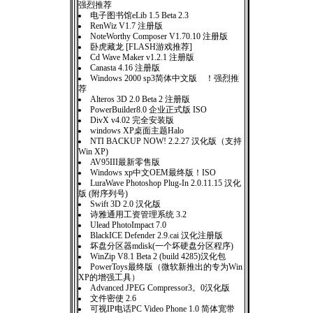
强烈推荐
电子图书馆eLib 1.5 Beta 2.3
RenWiz V1.7 注册版
NoteWorthy Composer V1.70.10 注册版
卧虎藏龙 [FLASH游戏推荐]
Cd Wave Maker v1.2.1 注册版
Canasta 4.16 注册版
Windows 2000 sp3简体中文版 ！强烈推
荐
Alteros 3D 2.0 Beta 2 注册版
PowerBuilder8.0 企业正式版 ISO
DivX v4.02 完全安装版
windows XP桌面主题Halo
NTI BACKUP NOW! 2.2.27 汉化版（支持
Win XP)
AV95III最新零售版
Windows xp中文OEM最终版！ISO
LuraWave Photoshop Plug-In 2.0.11.15 汉化
版 (附序列号)
Swift 3D 2.0 汉化版
诗雅通用工资管理系统 3.2
Ulead PhotoImpact 7.0
BlackICE Defender 2.9.cai 汉化注册版
坏盘分区器mdisk(一个坏硬盘分区程序)
WinZip V8.1 Beta 2 (build 4285)汉化包
PowerToys最终版（微软新推出的专为Win
XP的增强工具）
Advanced JPEG Compressor3。0汉化版
文件密使 2.6
可视IP电话PC Video Phone 1.0 简体宽带