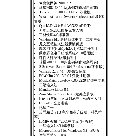
★魔装网神 2001 3.2
瑞星2002 13.11版(密钥制作程序同前)
Customizer 2000 7.1 RC-1 汉化版
Wise.Installation.System.Professional.v9.0零
售版
Quick3D.v3.0.Full.WiN32-oDDiTy
万能五笔2001版多元输入法
王林快码4.0标准版
Windows ME 最终简体中文正式零售版
龙文五笔输入法最新破解版
魔装网神(NetMyth2001)V3.2注册补丁
蒙泰彩色电子出版系统V5.0通用版
课件大师第2版破解补丁
瑞星2002 13.10版(密钥制作程序同前)
SiSoftware Sandra 001 Professiona(零售版）
Winamp 2.77 汉化增强安装版
PC-Cillin 2001 V8.05 汉化注册版
MusicMatch Jukebox 6.00.2229 简体中文版
二笔输入法
Mandrake Linux 8.1
ZoneAlarm.Pro.v2.6.357完美注册版
Internet与Intranet系列丛书 Java语言入门
ChinaPub全套书籍
艳星广告
反恐精英 v1.3 完全商业升级版（强烈推
荐）
IBM网页制作2001中文版 (附教程)
一码输入法v3.0零售版
Microsoft Plus! for Windows XP ISO版
智能五笔5。10版