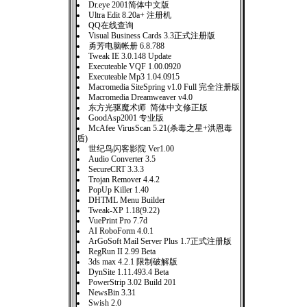
Dr.eye 2001简体中文版
Ultra Edit 8.20a+ 注册机
QQ在线查询
Visual Business Cards 3.3正式注册版
勇芳电脑帐册 6.8.788
Tweak IE 3.0.148 Update
Executeable VQF 1.00.0920
Executeable Mp3 1.04.0915
Macromedia SiteSpring v1.0 Full 完全注册版
Macromedia Dreamweaver v4.0
东方光驱魔术师 简体中文修正版
GoodAsp2001 专业版
McAfee VirusScan 5.21(杀毒之星+洪恩毒
盾)
世纪鸟闪客影院 Ver1.00
Audio Converter 3.5
SecureCRT 3.3.3
Trojan Remover 4.4.2
PopUp Killer 1.40
DHTML Menu Builder
Tweak-XP 1.18(9.22)
VuePrint Pro 7.7d
AI RoboForm 4.0.1
ArGoSoft Mail Server Plus 1.7正式注册版
RegRun II 2.99 Beta
3ds max 4.2.1 限制破解版
DynSite 1.11.493.4 Beta
PowerStrip 3.02 Build 201
NewsBin 3.31
Swish 2.0