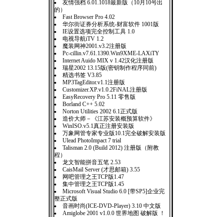
友情强档 6.01.1018最新版（10月10号出
的）
Fast Browser Pro 4.02
华尔街证券分析系统-财富软件 1001版
IE设置选项完全控制工具 1.0
电视导航iTV 1.2
魔装网神2001.v3.2注册版
Pc-cillin.v7.61.1390.Win9XME-LAXiTY
Internet Auido MIX v 1.42汉化注册版
瑞星2002 13.15版(密钥制作程序同前)
精选书签 V3.85
MP3TagEditor.v1.1注册版
Customizer.XP.v1.0.2FiNAL注册版
EasyRecovery Pro 5.11 零售版
Borland C++ 5.02
Norton Utilities 2002 6.1正式版
造价大师－《江苏安装概预算软件》
WinISO.v5.1真正注册安装版
万象网管专家专业版10.1完全破解安装版
Ulead PhotoImpact 7 trial
Talisman 2.0 (Build 2012) 注册版（附教
程）
龙文智能拼音五笔 2.53
CaisMail Server (才思邮箱) 3.55
网吧管理之王TCP版1.47
集中管理之王TCP版1.45
Microsoft Visual Studio 6.0 [带SP5]企业完
整正式版
音画时尚(ICE-DVD-Player) 3.10 中文版
Amiglobe 2001 v1.0.0 世界地图 破解版 ！