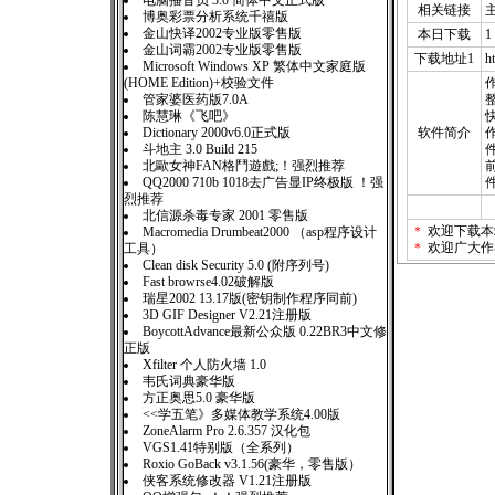
电脑播音员 3.0 简体中文正式版
相关链接
博奥彩票分析系统千禧版
金山快译2002专业版零售版
本日下载
1
金山词霸2002专业版零售版
下载地址1
h
Microsoft Windows XP 繁体中文家庭版
(HOME Edition)+校验文件
作
管家婆医药版7.0A
陈慧琳《飞吧》
Dictionary 2000v6.0正式版
软件简介
斗地主 3.0 Build 215
北歐女神FAN格鬥遊戲;！强烈推荐
QQ2000 710b 1018去广告显IP终极版 ！强
烈推荐
北信源杀毒专家 2001 零售版
＊
欢迎下载本
Macromedia Drumbeat2000 （asp程序设计
＊
欢迎广大作
工具）
Clean disk Security 5.0 (附序列号)
Fast browrse4.02破解版
瑞星2002 13.17版(密钥制作程序同前)
3D GIF Designer V2.21注册版
BoycottAdvance最新公众版 0.22BR3中文修
正版
Xfilter 个人防火墙 1.0
韦氏词典豪华版
方正奥思5.0 豪华版
<<学五笔》多媒体教学系统4.00版
ZoneAlarm Pro 2.6.357 汉化包
VGS1.41特别版（全系列）
Roxio GoBack v3.1.56(豪华，零售版）
侠客系统修改器 V1.21注册版