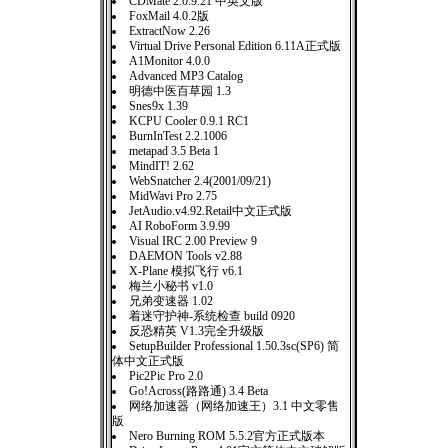
CDMate 2.0.9.21 中英文版
FoxMail 4.0.2版
ExtractNow 2.26
Virtual Drive Personal Edition 6.11A正式版
A1Monitor 4.0.0
Advanced MP3 Catalog
明德中医百草园 1.3
Snes9x 1.39
KCPU Cooler 0.9.1 RC1
BurnInTest 2.2.1006
metapad 3.5 Beta 1
MindIT! 2.62
WebSnatcher 2.4(2001/09/21)
MidWavi Pro 2.75
JetAudio.v4.92.Retail中文正式版
AI RoboForm 3.9.99
Visual IRC 2.00 Preview 9
DAEMON Tools v2.88
X-Plane 模拟飞行 v6.1
梅兰小秘书 v1.0
兄弟变速器 1.02
着迷守护神-系统检查 build 0920
反恐精英 V1.3完全升级版
SetupBuilder Professional 1.50.3sc(SP6) 简
体中文正式版
Pic2Pic Pro 2.0
Go!Across(路路通) 3.4 Beta
网络加速器（网络加速王）3.1 中文零售
版
Nero Burning ROM 5.5.2官方正式版本