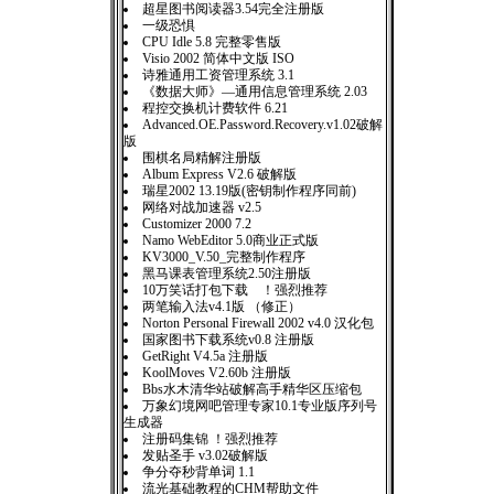
超星图书阅读器3.54完全注册版
一级恐惧
CPU Idle 5.8 完整零售版
Visio 2002 简体中文版 ISO
诗雅通用工资管理系统 3.1
《数据大师》—通用信息管理系统 2.03
程控交换机计费软件 6.21
Advanced.OE.Password.Recovery.v1.02破解
版
围棋名局精解注册版
Album Express V2.6 破解版
瑞星2002 13.19版(密钥制作程序同前)
网络对战加速器 v2.5
Customizer 2000 7.2
Namo WebEditor 5.0商业正式版
KV3000_V.50_完整制作程序
黑马课表管理系统2.50注册版
10万笑话打包下载 ！强烈推荐
两笔输入法v4.1版 （修正）
Norton Personal Firewall 2002 v4.0 汉化包
国家图书下载系统v0.8 注册版
GetRight V4.5a 注册版
KoolMoves V2.60b 注册版
Bbs水木清华站破解高手精华区压缩包
万象幻境网吧管理专家10.1专业版序列号
生成器
注册码集锦 ！强烈推荐
发贴圣手 v3.02破解版
争分夺秒背单词 1.1
流光基础教程的CHM帮助文件