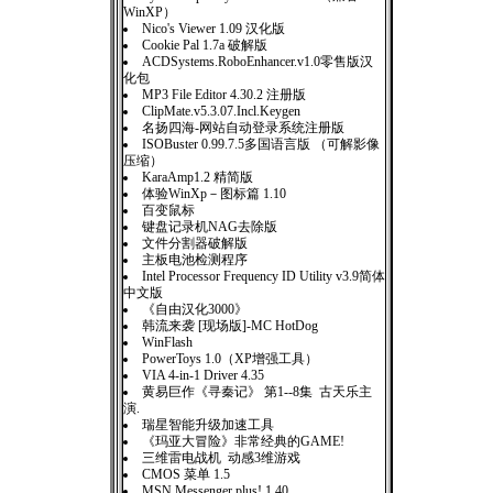
WinXP）
Nico's Viewer 1.09 汉化版
Cookie Pal 1.7a 破解版
ACDSystems.RoboEnhancer.v1.0零售版汉
化包
MP3 File Editor 4.30.2 注册版
ClipMate.v5.3.07.Incl.Keygen
名扬四海-网站自动登录系统注册版
ISOBuster 0.99.7.5多国语言版 （可解影像
压缩）
KaraAmp1.2 精简版
体验WinXp－图标篇 1.10
百变鼠标
键盘记录机NAG去除版
文件分割器破解版
主板电池检测程序
Intel Processor Frequency ID Utility v3.9简体
中文版
《自由汉化3000》
韩流来袭 [现场版]-MC HotDog
WinFlash
PowerToys 1.0（XP增强工具）
VIA 4-in-1 Driver 4.35
黄易巨作《寻秦记》 第1--8集 古天乐主
演.
瑞星智能升级加速工具
《玛亚大冒险》非常经典的GAME!
三维雷电战机 动感3维游戏
CMOS 菜单 1.5
MSN Messenger plus! 1.40