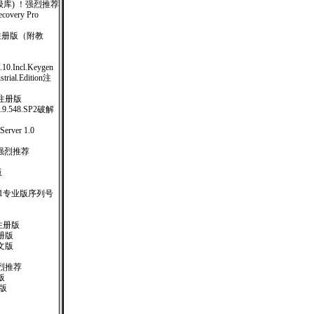
日(升级库) ！强烈推荐
covery Pro
12) 注册版（附教
0.10.Incl.Keygen
strial.Edition注
完全注册版
e.1.9.548.SP2破解
ver 1.0
！强烈推荐
版
.1专业版序列号
注册版
册版
文版
烈推荐
体版
注册版