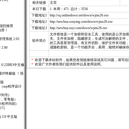
 v1.4.2
相关链接
主页
本日下载
1 本周：471 总计：3556
下载地址1
http://sq.onlinedown.net/down/wjms26.exe
版
下载地址2
http://newhua.souying.com/down/wjms26.exe
！强烈推荐
下载地址3
http://newhua.ruyi.com/down/wjms26.exe
推荐！
文件密使是一个加密和安全工具，使用的是公开加
1
失。文件夹加密，隐藏密文，生成可自解密的文件
系统 2.03
软件简介
的工具星星管理器。有文件切割，保护文件夹功能，
成随机密钥。是一个功能齐全，易用，能绝对确保
2.00
＊
欢迎下载本站软件，如果您发现链接错误或其它问题，请
写信
＊
欢迎广大作者给我们提供软件以及使用说明。
版 0.22BR3中文修
广告显IP终极版 ！强
售版
000 （asp程序设计
(附序列号)
6(豪华，零售版）
钥制作程序同前)
117)
) 3.0 中文版