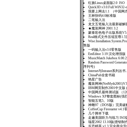
红旗Linux桌面版2.0 I
Quick3D.v3.0.Full.WiN32-
我要上网去1.1 （中国
王林快码4.0标准版
二笔输入法
龙文五笔输入法最新破解
★魔装网神 2001 3.2
蒙泰彩色电子出版系统V5
Real格式文件压缩至尊1.
Wise.Installation.System.Pr
售版
一码输入法v3.0零售版
EmEditor 3.19 汉化增强版
MusicMatch Jukebox 6.
Random Password Generato
序列号)
Internet与Intranet系列丛
ChinaPub全套书籍
艳星广告
魔装网神(NetMyth2001
IBM网页制作2001中文版 
中国网爪最终测试版 （12
Windows XP整套图标(强
智能五笔5。10版
神雕97（DOS版）完
CoffeeCup Firestarter v4
几个脚本下载
走遍美国听力与练习 IS
瑞星2002 13.10版(密
反恐精英 v1.3 完全商