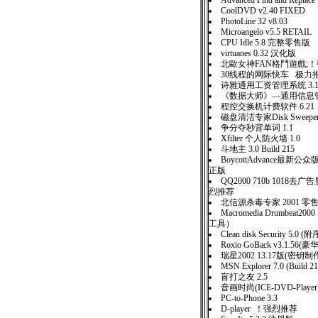
Advanced Find and Replace
CoolDVD v2.40 FIXED
PhotoLine 32 v8.03
Microangelo v5.5 RETAIL
CPU Idle 5.8 完整零售
virtuanes 0.32 汉化版
北歐女神FAN格鬥遊戲;
30线程的网际快车 极力
诗雅通用工资管理系统 3.
《数据大师》—通用信息管理
程控交换机计费软件 6.21
磁盘清洁专家Disk Sweeper 
争分夺秒背单词 1.1
Xfilter 个人防火墙 1.0
斗地主 3.0 Build 215
BoycottAdvance最新公众
正版
QQ2000 710b 1018去
烈推荐
北信源杀毒专家 2001 零
Macromedia Drumbeat2
工具）
Clean disk Security 5.0 
Roxio GoBack v3.1.5
瑞星2002 13.17版(密
MSN Explorer 7.0 (Build 2
盲打之友 2.5
音画时尚(ICE-DVD-Player
PC-to-Phone 3.3
D-player ！强烈推荐