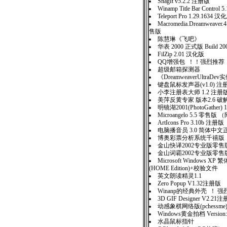
SnagIt v5.2.2 注册版
Winamp Title Bar Control
Teleport Pro 1.29.1634 汉
Macromedia.Dreamweav
售版
陈慧琳《飞吧》
华表 2000 正式版 Build 200
FilZip 2.01 汉化版
QQ增强包 ！！强烈推荐
超级邮箱探测器
《DreamweaverUltraD
键盘鼠标发声器(v1.0) 注
小李注册表大师 1.2 注册
美萍反黄专家 版本2.6 破
明镜湖2001(PhotoGather) 
Microangelo 5.5 零售版
ArtIcons Pro 3.10b 注册版
电脑播音员 3.0 简体中文
博奥彩票分析系统千禧版
金山快译2002专业版零售
金山词霸2002专业版零售
Microsoft Windows 
(HOME Edition)+校验文件
英文朗读精灵1.1
Zero Popup V1.32注册版
Winanp的经典外壳 ！ 
3D GIF Designer V2.21
动感象棋网络版(pchessme)
Windows黄金拍档 Version:
水晶鼠标指针