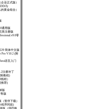
SO（企业正式版）
oDDiTy
网爪的黄金组合）
版
.0通用版
5完美注册版
ofessional.v9.0零
00.2229 简体中文版
r Pro V10.2 (附
书 Java语言入门
)V3.2注册补丁
(附教程)
8线程）
烈推荐)
美破解版
.1零售版
O版（暂停下载）
钥制作程序同前)
业升级版（强烈推