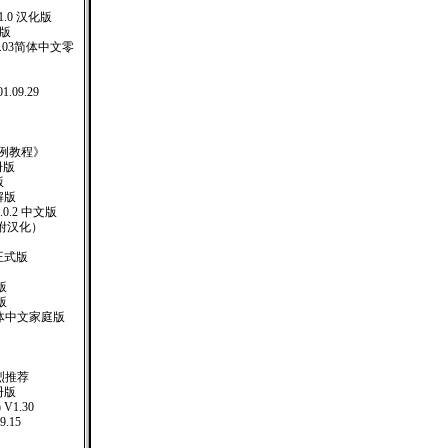
 5.1.0 汉化版
化版
er.4.03简体中文零
1.09.29
ev实例教程》
册版
版
解版
1.0.2 中文版
 （附汉化）
正式版
版
版
XP 繁体中文家庭版
强烈推荐
注册版
 V1.30
9.15