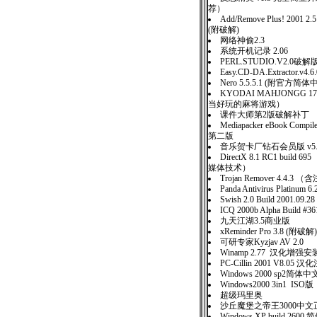
荐）
Add/Remove Plus! 2001 2.5 
(附破解)
网络神偷2.3
系统开机记录 2.06
PERL.STUDIO.V2.0破解
Easy.CD-DA.Extractor.v4
Nero 5.5.5.1 (附官方
KYODAI MAHJONGG 
当好玩的麻将游戏）
课件大师第2版破解补丁
Mediapacker eBook Comp
第二版
音乐贺卡厂钻石会员版 v5
DirectX 8.1 RC1 buil
媒体技术）
Trojan Remover 4.4.3 
Panda Antivirus Platinum 6
Swish 2.0 Build 2001.09.28
ICQ 2000b Alpha Build
九天江湖3.5商业版
xReminder Pro 3.8 (附破解)
可研专家Kyzjav AV 2.0
Winamp 2.77 汉化增强
PC-Cillin 2001 V8.05 
Windows 2000 sp2简
Windows2000 3in1 ISO版
超级玛里奥
沙丘魔堡之帝王3000中文
Windows XP build 26