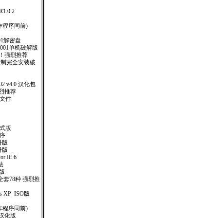
.0 2
）
制作程序同前)
01解密盘
.001单机破解版
 ！强烈推荐
台限制完全安装破
 2002 v4.0 汉化包
！强烈推荐
助文件
业正式版
作程序
册版
册版
or IE 6
法
册版
套78种 强烈推
ows XP ISO版
制作程序同前)
-1 汉化版