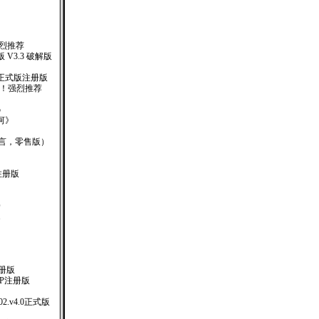
强烈推荐
V3.3 破解版
01 正式版注册版
 ！强烈推荐
5
河》
多国语言，零售版）
 注册版
O
1
T注册版
MEXP注册版
.2002.v4.0正式版