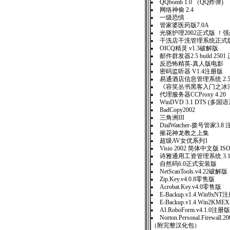
QQbomb 1.0 （QQ炸弹)
网络神偷 2.4
一级恐惧
管家婆医药版7.0A
光驱护理2002正式版 ！
干洗店干洗管理系统正式版 
OICQ精灵 v1.3破解版
邮件群发器2.5 build 25
反恐怖精英-真人版电影
密码监听器 V1.4注册版
易通酒店信息管理系统 2.
《容笑丛书黑客入门之冰
代理服务器CCProxy 4.20
WinDVD 3.1 DTS (
BadCopy2002
三角洲III
DialWatcher-拨号管家3.8
摧花神龙教之上集
超级AV女优系列1
Visio 2002 简体中文版 IS
诗雅通用工资管理系统 3.
自然码6.0正式安装版
NetScanTools.v4.22破解版
Zip.Key.v4.0.8零售版
Acrobat.Key.v4.0零售版
E-Backup.v1.4.Win9xN
E-Backup.v1.4.Win2K
AI.RoboForm.v4.1.0注册版
Norton.Personal.Firewall
（附完整汉化包）