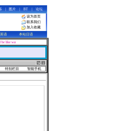
乐
|
图片
|
BT
|
论坛
设为首页
联系我们
加入收藏
英语
本站日语
d be like water, soft and supple in appearance, yet containing limitless powe
特别栏目
智能手机