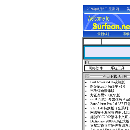
2026年8月6日 星期四
美
最新软件
滚动
网络软件
系统工具
今日下载TOP10
Fast browrse4.02破解版
医院疯云之疯端午 v1.0
韦氏词典豪华版
方正奥思5.0 豪华版
<<学五笔》多媒体教学系统
ZoneAlarm Pro 2.6.357 
VGS1.41特别版（全系列
网络安全漏洞扫描器v4.3
趨勢PCC2002繁体中文正
Dictionary 2000v6.0正式版
文星写作词汇语段查询系统