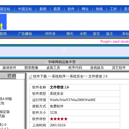
国主站
|
中国主站
|
新闻
|
股票
|
软件
|
网址
|
热线
|
工作
|
音
新闻
广告赚钱
同学录
聊天
水吧
留言
版主
本站
People's mind shoul
学峰网精品集中营
媒体软件
图形图像
桌面工具
程序代码
游戏娱乐
其它软件
软件下载
>>
系统程序
>>
系统安全
>> 文件密使 2.6
软件名称
文件密使 2.6
软件类型
系统安全
4.00版
运行环境
Win9x/WinNT/Win2000/WinME
汉化包
授权方式
免费软件
）
0稳定版
软件大小
322K
式版
软件评价
1.0
上传时间
2001/10/24