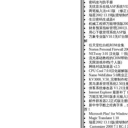
密码攻与防手册
无忧音乐在线ASP系统VER1
两笔输入法v4.1版 （修正
瑞星2002 13.19版(密钥
生日密码生成器4
机械工程师万能增强版20
财务预算指标管理[2001]1
用心下载管理系统ASP版
万象专业版V10.1无67
解
任天堂红白机ROM全集
Norton Personal Firewall
NETxray 3.01 汉化版 
流光基础教程的CHM帮
无限游戏存档(个人版)
网络对战加速器 v2.5
CPU Cool 7.0.0汉化破解版
Namo WebEditor 5.0商
KV3000_V.50_完整制
黑马课表管理系统2.50注
侠客系统修改器 V1.21注
Internet Explorer 最新补丁 f
万能五笔2001版多元输入
邮件群发器2.2正式版注
新中华字酷之经典字库，全
荐！
Microsoft Plus! for Wind
Magic Translator 1.10
瑞星2002 13.11版(密钥
Customizer 2000 7.1 RC