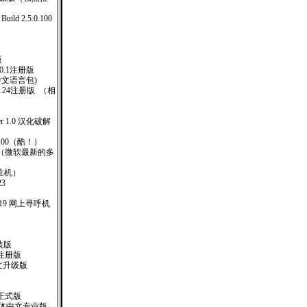
Build 2.5.0.100
版
.6.0.1注册版
简体中文语言包)
17.24注册版 （相
iler 1.0 汉化破解
.00（酷！）
d 695 （微软最新的多
（含注机）
.23
 #3619 网上寻呼机
安装版
汉化注册版
体中文升级版
正式版
00 简体中文专业版