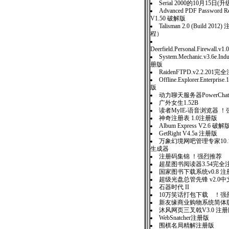
Serial 2000的10月15
Advanced PDF Password Re
V1.50 破解版
Talisman 2.0 (Build 20
程）
Deerfield.Personal.Firewall.v1.
System.Mechanic.v3.6e.Indu
册版
RaidenFTPD.v2.2.201
Offline.Explorer.Enterpris
版
动力聊天服务器PowerChatSer
广外女生1.52B
读者MyIE-语音浏览器 
神奇注册表 1.0注册版
Album Express V2.6 破解
GetRight V4.5a 注册版
万象幻境网吧管理专家10
生成器
注册码集锦 ！强烈推荐
超星图书阅读器3.54完全
国家图书下载系统v0.8 注
超级光盘总管先锋 v2.0中
石器时代 II
10万笑话打包下载 ！强
新友缘商业购物系统简
沐风网页三叉戟V3.0 
WebSnatcher注册版
围棋名局精解注册版