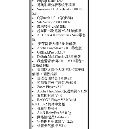
PopUp Killer 1.40
博奥彩票分析系统千禧版
Smartalec PC Accelerator 6000 SE
5.3
QQbomb 1.0 （QQ炸弹)
Site Sentry 2000 1.00.1c
魔法转换 2.6简繁版
超星图书浏览器 v3.54 破解版
ACDSee.4.0 PowerPack Suite零售
版
美萍网管大师 6.94破解版
Adobe PageMaker 7.0 零售版
GRBackPro 5.3.107
DzSoft.Mail.Check.v3.3注册版
我也爱背单词2001+ V3.0语音白
金版破解版
天网防火墙个人版 V2.46完美破
解版 ！强烈推荐
英语会话精灵 1.0 (9.23)
招商银行外汇通客户端2.0
Zoom Player v2.10
Adobe PhotoShop 双语精灵 V1.28
五笔即时通 V4.0
RealONE Player V2.0 Build
6.0.11.872 简体中文版
批量字符替换
Alt-N RelayFax V6.0.0g
网络情报员X-Info 2.5
字符图片生成器 V4.2.28
信普天气预报 V3.4