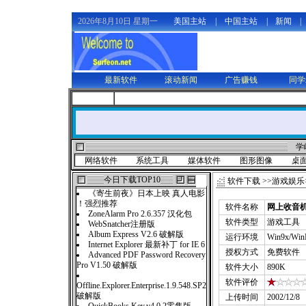
2026年8月10日 星期一
美国主站
|
中国主站
|
新闻
|
最新软件
滚动新闻
广告赚钱
同学
学
网络软件
系统工具
媒体软件
图形图像
桌
今日下载TOP10
软件下载
>>
游戏娱乐
《寄生前夜》日本上映 真人电影
！强烈推荐
软件名称
网上收音
ZoneAlarm Pro 2.6.357 汉化包
软件类型
游戏工具
WebSnatcher注册版
Album Express V2.6 破解版
运行环境
Win9x/Wi
Internet Explorer 最新补丁 for IE 6
授权方式
免费软件
Advanced PDF Password Recovery
Pro V1.50 破解版
软件大小
890K
软件评价
Offline.Explorer.Enterprise.1.9.548.SP2
破解版
上传时间
2002/12/8