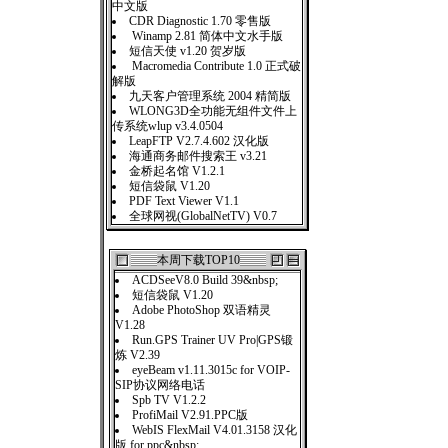
中文版
CDR Diagnostic 1.70 零售版
Winamp 2.81 简体中文水手版
短信天使 v1.20 贺岁版
Macromedia Contribute 1.0 正式破
解版
九天客户管理系统 2004 精简版
WLONG3D全功能无组件文件上
传系统wlup v3.4.0504
LeapFTP V2.7.4.602 汉化版
海通商务邮件搜索王 v3.21
金桥起名馆 V1.2.1
短信袋鼠 V1.20
PDF Text Viewer V1.1
全球网视(GlobalNetTV) V0.7
本周下载TOP10
ACDSeeV8.0 Build 39&nbsp;
短信袋鼠 V1.20
Adobe PhotoShop 双语精灵
V1.28
Run.GPS Trainer UV Pro|GPS锻
炼 V2.39
eyeBeam v1.11.3015c for VOIP-
SIP协议网络电话
Spb TV V1.2.2
ProfiMail V2.91.PPC版
WebIS FlexMail V4.01.3158 汉化
版 for ppc&nbsp;