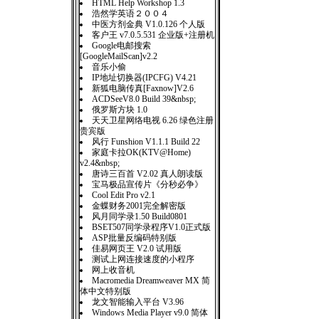
HTML Help Workshop 1.3
浩然学英语２００４
中医方剂金典 V1.0.126 个人版
客户王 v7.0.5.531 企业版+注册机
Google电邮搜索
[GoogleMailScan]v2.2
音乐小偷
IP地址切换器(IPCFG) V4.21
新狐电脑传真[Faxnow]V2.6
ACDSeeV8.0 Build 39&nbsp;
俄罗斯方块 1.0
天天卫星网络电视 6.26 绿色注册
贵宾版
风行 Funshion V1.1.1 Build 22
家庭卡拉OK(KTV@Home)
v2.4&nbsp;
唐诗三百首 V2.02 真人朗读版
宝马极品宣传片《分秒必争》
Cool Edit Pro v2.1
金蝶财务2001完全解密版
风月同学录1.50 Build0801
BSET507同学录程序V1.0正式版
ASP批量反编码特别版
佳易网页王 V2.0 试用版
测试上网连接速度的小程序
网上收音机
Macromedia Dreamweaver MX 简
体中文特别版
龙文智能输入平台 V3.96
Windows Media Player v9.0 简体