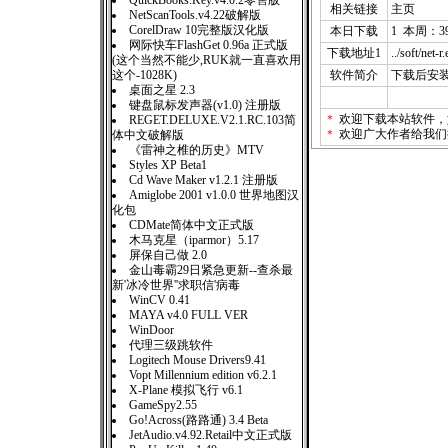
QuickBooks.Key.v4.0.2零售版
相关链接
主页
NetScanTools.v4.22破解版
CorelDraw 10完整版汉化版
本日下载
1 本周：3
网际快车FlashGet 0.96a 正式版
下载地址1
../soft/net-r
(这个当然不能少,RUK就一直喜欢用
这个-1028K)
软件简介
下载后安
桌面之星 2.3
键盘鼠标发声器(v1.0) 注册版
＊
欢迎下载本站软件，
REGET.DELUXE.V2.1.RC.103简
＊
欢迎广大作者给我们
体中文破解版
《雷神之椎的历史》MTV
Styles XP Beta1
Cd Wave Maker v1.2.1 注册版
Amiglobe 2001 v1.0.0 世界地图汉
化包
CDMate简体中文正式版
木马克星（iparmor）5.17
屏保自己做 2.0
金山毒霸29日紧急更新--查杀最
新'冰冷世界''求职信'病毒
WinCV 0.41
MAYA v4.0 FULL VER
WinDoor
代理三级跳软件
Logitech Mouse Drivers9.41
Vopt Millennium edition v6.2.1
X-Plane 模拟飞行 v6.1
GameSpy2.55
Go!Across(路路通) 3.4 Beta
JetAudio.v4.92.Retail中文正式版