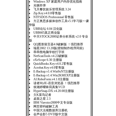
Windows XP 家庭用户内存优化指南
光驱炸弹
飞天餐饮娱乐管理系统 3.24
Zip.Key.v4.0.8零售版
NTFSDOS Professional 零售版
方正奥思多媒体创作工具v5.1学习版=>豪
华版
UBB论坛 6.04 汉化版
UBB605真正商业版
中天STOCK2000证券分析系统 v2.0 专业
版
QQ图形留言器4.0破解版 ！强烈推荐
瑞星2002 13.20版(密钥制作程序同前)
乖乖熊电脑学校打字班
NetScanTools.v4.22破解版
eXeScope 6.30 注册版
QuickBooks.Key.v4.0.2零售版
Acrobat.Key.v4.0零售版
E-Backup.v1.4.Win9xNT注册版
E-Backup.v1.4.Win2KMEXP注册版
AI.RoboForm.v4.1.0注册版
读者MyIE-语音浏览器 ！强烈推荐
侯湘婷曖昧寫真集VCD
HyperSnap-DX.v4.20.00注册版
欠K菜鸟记者
桌面之星 2.3
IBM Viavoice2000中文专业版
网页密码破解工具
中国大法规数据库注册机
会声会影5 DVD版中文版