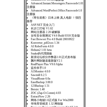
Advanced.Instant.Messengers.Passwordv1.01
注册版
Advanced.WordPerfect.Office.Passwordv1.0
注册版
《寄生前夜》日本上映 真人电影 ！强烈
推荐
ASP.NET 完全入门
长沙三打哈 V1.02
网站注册器 2.20 破解版
女性安全期测试 V4.6 Build 0318 完全版
Fast Browser Pro 4.0 Build 20010922
Konvertor_pdf2xxx 1.34
AI RoboForm 4.0.0
Helium2 1.01 beta
Snake的代理跳板
新浪论坛积分作弊器1.01正式发布版
飘叶网际隧道最新版V2.1
RealPlayer Plus V9.0 Alpha
监控杀手1.0
A1Monitor 4.0.0
Sawmill 6.2.5
VisualRoute 6.0a
EaseBackup 3.00.0
123Backup 1.51
Bersirc 1.40
ZOC (Zap-O-Comm) 4.03
ExtractNow 2.26
网络小电锯1.0正式版 For Win2000
华琦库管精灵 1.32 网络版