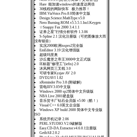
Hare 能加速windows的速度达两倍
30线程的网际快车 极力推荐！
IBM.ViaVoice.Pro.8.0简体中文版
Design.Science.MathType.v5.0
Nero Burning.ROM.v5.5.5.1.Incl.Keygen
☆Snappy Fax 2000 3.4.1.1
证券之星”行情分析软件 1.3.06
S-Spline 2.1 汉化注册版（可把图像放大而
没有锯齿）
实况2000欧洲isspro2完全版
EmEditor 3.19 汉化增强版
超级玛里奥
沙丘魔堡之帝王3000中文正式版
IE标题“修理工”(iefix) 2.0
沐风网页三叉戟 3.0
可研专家Kyzjav AV 2.0
DVD2AVI 1.82
xReminder Pro 3.8 (附破解)
雷电IIIV3.05中文版
Windows 2000 sp2简体中文升级版
NBA Live 2001硬盘版
音乐贺卡厂钻石会员版 v5.00（酷！）
Visual C++ 6.0英文企业版
Windows XP build 2600 简体中文专业版
ISO
系统开机记录 2.06
PERL.STUDIO.V2.0破解版
Easy.CD-DA.Extractor.v4.6.0.1注册版
GetItAll 2.0.2