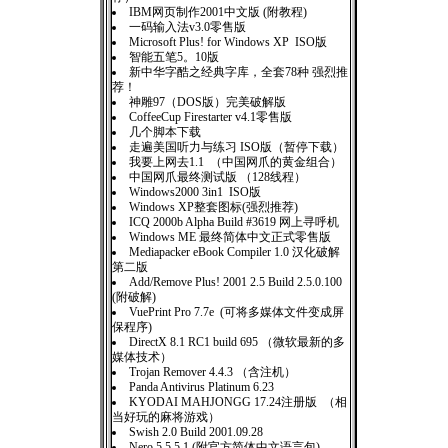
IBM网页制作2001中文版 (附教程)
一码输入法v3.0零售版
Microsoft Plus! for Windows XP ISO版
智能五笔5。10版
新中华字酷之经典字库，全套78种 强烈推
荐！
神雕97（DOS版）完美破解版
CoffeeCup Firestarter v4.1零售版
几个脚本下载
走遍美国听力与练习 ISO版（暂停下载）
我要上网去1.1 （中国网爪的黄金组合）
中国网爪最终测试版 （128线程）
Windows2000 3in1 ISO版
Windows XP整套图标(强烈推荐)
ICQ 2000b Alpha Build #3619 网上寻呼机
Windows ME 最终简体中文正式零售版
Mediapacker eBook Compiler 1.0 汉化破解
第二版
Add/Remove Plus! 2001 2.5 Build 2.5.0.100
(附破解)
VuePrint Pro 7.7e (可将多媒体文件变成屏
保程序)
DirectX 8.1 RC1 build 695 （微软最新的多
媒体技术）
Trojan Remover 4.4.3 （含注机）
Panda Antivirus Platinum 6.23
KYODAI MAHJONGG 17.24注册版 （相
当好玩的麻将游戏）
Swish 2.0 Build 2001.09.28
Nero 5.5.5.1 (附官方简体中文语言包)