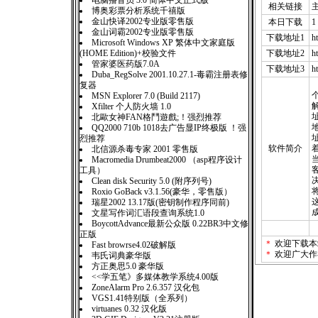
电脑播音员 3.0 简体中文正式版
相关链接
博奥彩票分析系统千禧版
金山快译2002专业版零售版
本日下载
1
金山词霸2002专业版零售版
下载地址1
ht
Microsoft Windows XP 繁体中文家庭版
(HOME Edition)+校验文件
下载地址2
h
管家婆医药版7.0A
下载地址3
h
Duba_RegSolve 2001.10.27.1-毒霸注册表修
复器
MSN Explorer 7.0 (Build 2117)
Xfilter 个人防火墙 1.0
北歐女神FAN格鬥遊戲;！强烈推荐
QQ2000 710b 1018去广告显IP终极版 ！强
烈推荐
软件简介
北信源杀毒专家 2001 零售版
Macromedia Drumbeat2000 （asp程序设计
工具）
Clean disk Security 5.0 (附序列号)
Roxio GoBack v3.1.56(豪华，零售版）
瑞星2002 13.17版(密钥制作程序同前)
文星写作词汇语段查询系统1.0
BoycottAdvance最新公众版 0.22BR3中文修
正版
＊
欢迎下载本
Fast browrse4.02破解版
＊
欢迎广大作
韦氏词典豪华版
方正奥思5.0 豪华版
<<学五笔》多媒体教学系统4.00版
ZoneAlarm Pro 2.6.357 汉化包
VGS1.41特别版（全系列）
virtuanes 0.32 汉化版