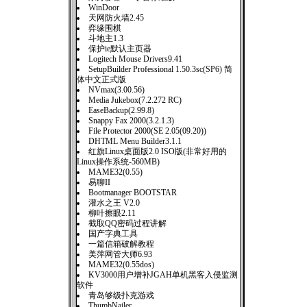
WinDoor
天网防火墙2.45
弈缘围棋
斗地主1.3
保护ie默认主页器
Logitech Mouse Drivers9.41
SetupBuilder Professional 1.50.3sc(SP6) 简
体中文正式版
NVmax(3.00.56)
Media Jukebox(7.2.272 RC)
EaseBackup(2.99.8)
Snappy Fax 2000(3.2.1.3)
File Protector 2000(SE 2.05(09.20))
DHTML Menu Builder3.1.1
红旗Linux桌面版2.0 ISO版(非常好用的
Linux操作系统-560MB)
MAME32(0.55)
易聊II
Bootmanager BOOTSTAR
灌水之王 V2.0
柳叶擦眼2.11
截取QQ密码过程讲解
国产字典工具
一篇信箱破解教程
美萍网管大师6.93
MAME32(0.55dos)
KV3000用户增补JGAH单机黑客入侵监测
软件
青岛够级扑克游戏
ThumbNailer