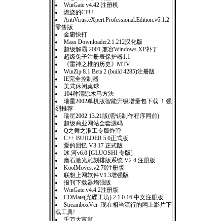
WinGate v4.42 注册机
燃烧的CPU
AntiVirus.eXpert.Professional.Edition.v6.1.2
零售版
金庸快打
Mass Downloader2.1.212汉化版
超级解霸 2001 兼容Windows XP补丁
超级兔子注册表保护器1.1
《雷神之椎的历史》MTV
WinZip 8.1 Beta 2 (build 4285)注册版
IE完全控制器
美式休闲桌球
104种清除木马方法
瑞星2002单机版智能升级增量包下载 ！强
烈推荐
瑞星2002 13.21版(密钥制作程序同前)
超级商业网站全套源码
Q之舞之淮工专版炸弹
C++ BUILDER 5.0正式版
爱的回忆 V3.17 正式版
冰 河v6.0 [GLUOSHI 专版]
磨石激光雕刻排版系统 V2.4 注册版
KoolMoves.v2.70注册版
联想上网软件V1.3增强版
报刊下载器增强版
WinGate.v4.4.2注册版
CDMate(光碟工坊) 2.1.0.16 中文注册版
StreamboxVcr 现在相当流行的网上影片下
载工具!
千万大富翁