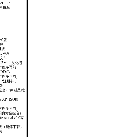
or IE 6
！强烈推荐
业正式版
作程序
册版
烈推荐
助文件
 2002 v4.0 汉化包
制作程序同前)
oDDiTy
钥制作程序同前)
)V3.2注册补丁
册版
套78种 强烈推
ows XP ISO版
制作程序同前)
网爪的黄金组合）
ofessional.v9.0零
O版（暂停下载）
法