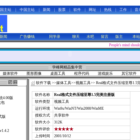
国主站
|
中国主站
|
新闻
|
股票
|
软件
|
网址
|
热线
|
工作
|
音
新闻
广告赚钱
同学录
聊天
水吧
留言
版主
本站
People's mind should
学峰网精品集中营
媒体软件
图形图像
桌面工具
程序代码
游戏娱乐
其它软件
软件下载
>>
媒体工具
>>
视频工具
>> Real格式文件压缩至尊1.
软件名称
Real格式文件压缩至尊1.5完美注册版
4.00版
软件类型
视频工具
汉化包
）
运行环境
Win9x/WinNT/Win2000/WinME
授权方式
共享软件
式版
软件大小
312K
软件评价
 v1.4.2
上传时间
2001/10/12