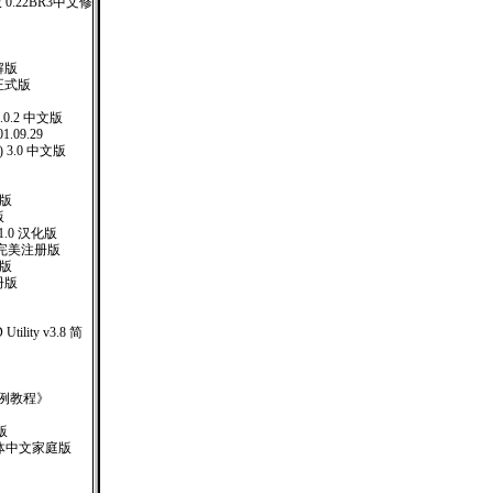
版 0.22BR3中文修
解版
正式版
1.0.2 中文版
1.09.29
) 3.0 中文版
化版
版
 5.1.0 汉化版
5完美注册版
册版
册版
D Utility v3.8 简
ev实例教程》
版
XP 繁体中文家庭版