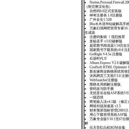
Norton.Personal.Firewall
（附完整汉化包）
自然码6.0正式安装版
神奇注册表 1.0注册版
广外女生1.52B
Bbs水木清华站破解高手
万象幻境网吧管理专家10
生成器
注册码集锦 ！强烈推荐
发贴圣手 v3.02破解版
超星图书阅读器3.54完全
国家图书下载系统v0.8 注
GetRight V4.5a 注册版
石器时代 II
Album Express V2.6 破解
CoolSoft HTML Optimizer 
新友缘商业购物系统简
沐风网页三叉戟V3.0 
WebSnatcher注册版
围棋名局精解注册版
密码攻与防手册
无忧音乐在线ASP系统VER1
一级恐惧
两笔输入法v4.1版 （修正
网络对战加速器 v2.5
财务预算指标管理[2001]1
用心下载管理系统ASP版
万象专业版V10.1无67
解
任天堂红白机ROM全集