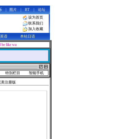
乐
|
图片
|
BT
|
论坛
设为首页
联系我们
加入收藏
英语
本站日语
 be like water, soft and supple in appearance, yet containing limitless power
特别栏目
智能手机
5完美注册版