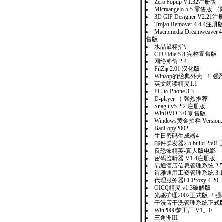
Zero Popup V1.32注册版
Microangelo 5.5 零售版
3D GIF Designer V2.21
Trojan Remover 4.4.4注册
Macromedia.Dreamweav
售版
水晶鼠标指针
CPU Idle 5.8 完整零售
网络神偷 2.4
FilZip 2.01 汉化版
Winanp的经典外壳 ！ 
英文朗读精灵1.1
PC-to-Phone 3.3
D-player ！强烈推荐
SnagIt v5.2.2 注册版
WinDVD 3.0 零售版
Windows黄金拍档 Version:
BadCopy2002
生日密码生成器4
邮件群发器2.5 build 25
反恐怖精英-真人版电影
密码监听器 V1.4注册版
易通酒店信息管理系统 2.
诗雅通用工资管理系统 3.
代理服务器CCProxy 4.20
OICQ精灵 v1.3破解版
光驱护理2002正式版 ！
干洗店干洗管理系统正式版 
Win2000梦工厂 V1。0
三角洲III