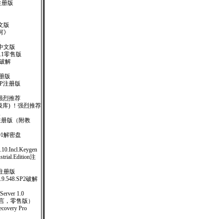
 注册版
文版
河》
1
77 中文版
.v6.1零售版
版破解
T注册版
MEXP注册版
！强烈推荐
日(升级库) ！强烈推荐
版
12) 注册版（附教
01解密盘
0.10.Incl.Keygen
strial.Edition注
完全注册版
e.1.9.548.SP2破解
ver 1.0
多国语言，零售版）
covery Pro