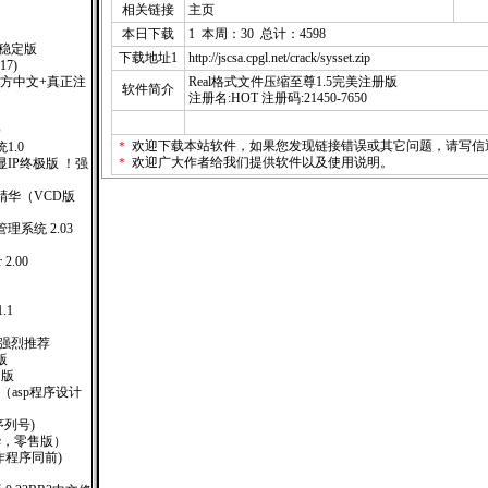
相关链接
主页
本日下载
1 本周：30 总计：4598
0稳定版
下载地址1
http://jscsa.cpgl.net/crack/sysset.zip
117)
式版(官方中文+真正注
Real格式文件压缩至尊1.5完美注册版
软件简介
注册名:HOT 注册码:21450-7650
O
＊
欢迎下载本站软件，如果您发现链接错误或其它问题，请
写信
1.0
＊
欢迎广大作者给我们提供软件以及使用说明。
广告显IP终极版 ！强
精华（VCD版
系统 2.03
2.00
.1
！强烈推荐
版
售版
000 （asp程序设计
(附序列号)
6(豪华，零售版）
钥制作程序同前)