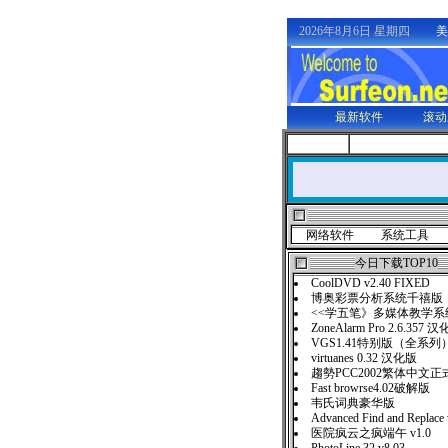
2026年8月6日 星期四
美
最新软件
滚动
网络软件
系统工具
今日下载TOP10
CoolDVD v2.40 FIXED
博奥彩票分析系统千禧版
<<学五笔》多媒体教学系统
ZoneAlarm Pro 2.6.357 
VGS1.41特别版（全系列
virtuanes 0.32 汉化版
趨勢PCC2002繁体中文正
Fast browrse4.02破解版
韦氏词典豪华版
Advanced Find and Replace
医院疯云之疯端午 v1.0