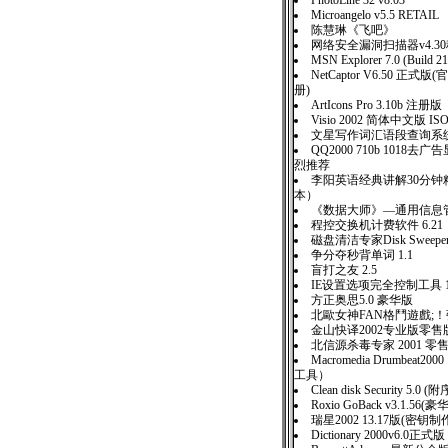
PhotoLine 32 v8.03
Microangelo v5.5 RETAIL
陈慧琳《飞吧》
网络安全漏洞扫描器v4.3
MSN Explorer 7.0 (Build 2
NetCaptor V6.50 正
册)
ArtIcons Pro 3.10b 注册版
Visio 2002 简体中文版 IS
文星写作词汇语段查询系统
QQ2000 710b 1018去
烈推荐
李阳英语经典讲解30分钟
本）
《数据大师》—通用信息管理
程控交换机计费软件 6.21
磁盘清洁专家Disk Sweeper 
争分夺秒背单词 1.1
盲打之友 2.5
IE设置选项完全控制工具 1
方正奥思5.0 豪华版
北歐女神FAN格鬥遊戲;
金山快译2002专业版零售
北信源杀毒专家 2001 零
Macromedia Drumbeat2
工具）
Clean disk Security 5.0 
Roxio GoBack v3.1.5
瑞星2002 13.17版(密
Dictionary 2000v6.0正式版