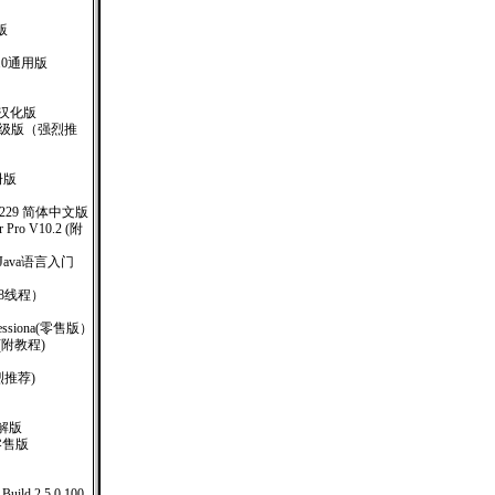
版
.0通用版
-1 汉化版
业升级版（强烈推
注册版
00.2229 简体中文版
r Pro V10.2 (附
书 Java语言入门
8线程）
rofessiona(零售版）
(附教程)
烈推荐)
美破解版
.1零售版
Build 2.5.0.100