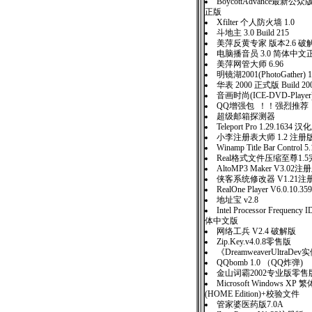
BoycottAdvance最新公众
正版
Xfilter 个人防火墙 1.0
斗地主 3.0 Build 215
美萍反黄专家 版本2.6 破
电脑播音员 3.0 简体中文
美萍网管大师 6.96
明镜湖2001(PhotoGather) 
华表 2000 正式版 Build 200
音画时尚(ICE-DVD-Player
QQ增强包 ！！强烈推荐
超级邮箱探测器
Teleport Pro 1.29.1634 汉
小李注册表大师 1.2 注册
Winamp Title Bar Control
Real格式文件压缩至尊1.
AltoMP3 Maker V3.02注
侠客系统修改器 V1.21注
RealOne Player V6.0.10.359
地址宝 v2.8
Intel Processor Frequency I
体中文版
网络工兵 V2.4 破解版
Zip.Key.v4.0.8零售版
《DreamweaverUltraD
QQbomb 1.0 （QQ炸弹)
金山词霸2002专业版零售
Microsoft Windows 
(HOME Edition)+校验文件
管家婆医药版7.0A