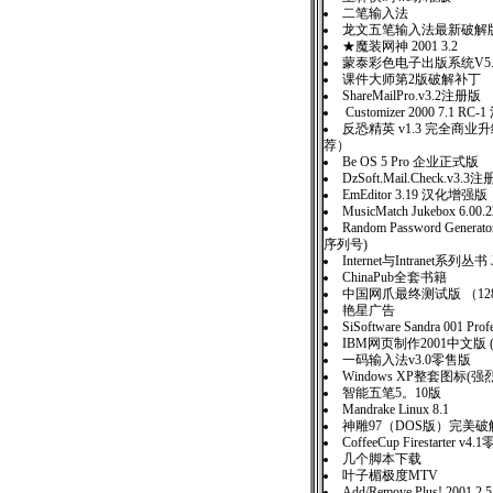
二笔输入法
龙文五笔输入法最新破解
★魔装网神 2001 3.2
蒙泰彩色电子出版系统V5
课件大师第2版破解补丁
ShareMailPro.v3.2注册版
Customizer 2000 7.1 RC
反恐精英 v1.3 完全商
荐）
Be OS 5 Pro 企业正式版
DzSoft.Mail.Check.v3.3
EmEditor 3.19 汉化增强版
MusicMatch Jukebox 6.
Random Password Generato
序列号)
Internet与Intranet系列丛
ChinaPub全套书籍
中国网爪最终测试版 （12
艳星广告
SiSoftware Sandra 001 P
IBM网页制作2001中文版 
一码输入法v3.0零售版
Windows XP整套图标(强
智能五笔5。10版
Mandrake Linux 8.1
神雕97（DOS版）完
CoffeeCup Firestarter v4
几个脚本下载
叶子楣极度MTV
Add/Remove Plus! 2001 2.5 