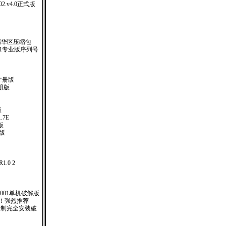
.2002.v4.0正式版
精华区压缩包
.1专业版序列号
注册版
册版
版
1.7E
体版
注册版
.0 2
）
.001单机破解版
 ！强烈推荐
台限制完全安装破