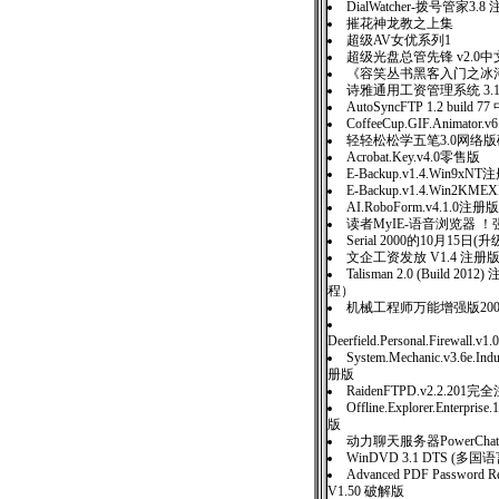
DialWatcher-拨号管家3.8
摧花神龙教之上集
超级AV女优系列1
超级光盘总管先锋 v2.0中
《容笑丛书黑客入门之冰
诗雅通用工资管理系统 3.
AutoSyncFTP 1.2 build 
CoffeeCup.GIF.Animator
轻轻松松学五笔3.0网络
Acrobat.Key.v4.0零售版
E-Backup.v1.4.Win9xN
E-Backup.v1.4.Win2K
AI.RoboForm.v4.1.0注册版
读者MyIE-语音浏览器 
Serial 2000的10月15
文企工资发放 V1.4 注册
Talisman 2.0 (Build 20
程）
机械工程师万能增强版20
Deerfield.Personal.Firewall.v1.
System.Mechanic.v3.6e.Indu
册版
RaidenFTPD.v2.2.201
Offline.Explorer.Enterpris
版
动力聊天服务器PowerChatSer
WinDVD 3.1 DTS (
Advanced PDF Password Re
V1.50 破解版