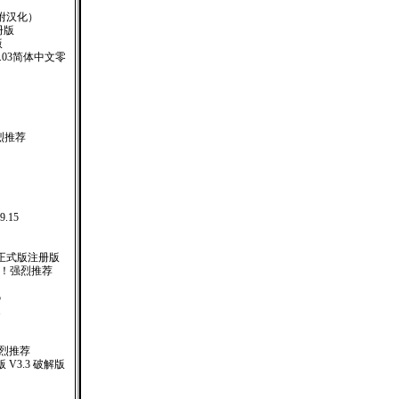
 （附汉化）
注册版
版
er.4.03简体中文零
版
强烈推荐
9.15
01 正式版注册版
 ！强烈推荐
5
1
强烈推荐
V3.3 破解版