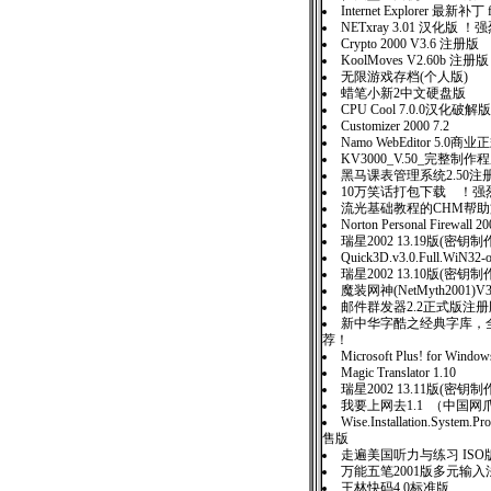
Internet Explorer 最新补丁 f
NETxray 3.01 汉化版 
Crypto 2000 V3.6 注册版
KoolMoves V2.60b 注册版
无限游戏存档(个人版)
蜡笔小新2中文硬盘版
CPU Cool 7.0.0汉化破解版
Customizer 2000 7.2
Namo WebEditor 5.0商
KV3000_V.50_完整制
黑马课表管理系统2.50注
10万笑话打包下载 ！强
流光基础教程的CHM帮
Norton Personal Firewall
瑞星2002 13.19版(密钥
Quick3D.v3.0.Full.WiN32-
瑞星2002 13.10版(密
魔装网神(NetMyth2001
邮件群发器2.2正式版注
新中华字酷之经典字库，全
荐！
Microsoft Plus! for Wind
Magic Translator 1.10
瑞星2002 13.11版(密钥
我要上网去1.1 （中国
Wise.Installation.System.Pr
售版
走遍美国听力与练习 IS
万能五笔2001版多元输入
王林快码4.0标准版