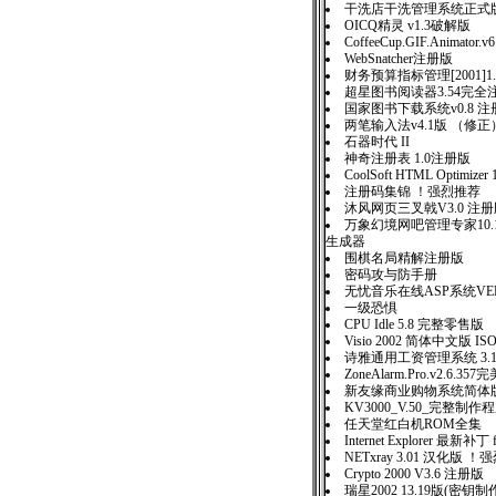
干洗店干洗管理系统正式版 
OICQ精灵 v1.3破解版
CoffeeCup.GIF.Animator
WebSnatcher注册版
财务预算指标管理[2001]1
超星图书阅读器3.54完全
国家图书下载系统v0.8 注
两笔输入法v4.1版 （修正
石器时代 II
神奇注册表 1.0注册版
CoolSoft HTML Optimizer 
注册码集锦 ！强烈推荐
沐风网页三叉戟V3.0 
万象幻境网吧管理专家10
生成器
围棋名局精解注册版
密码攻与防手册
无忧音乐在线ASP系统VER1
一级恐惧
CPU Idle 5.8 完整零售
Visio 2002 简体中文版 IS
诗雅通用工资管理系统 3.
ZoneAlarm.Pro.v2.6.3
新友缘商业购物系统简
KV3000_V.50_完整制
任天堂红白机ROM全集
Internet Explorer 最新补丁 f
NETxray 3.01 汉化版 
Crypto 2000 V3.6 注册版
瑞星2002 13.19版(密钥