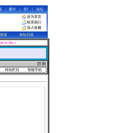
乐
|
图片
|
BT
|
论坛
设为首页
联系我们
加入收藏
英语
本站日语
d be like water, soft and supple in appearance, yet containing limitless powe
特别栏目
智能手机