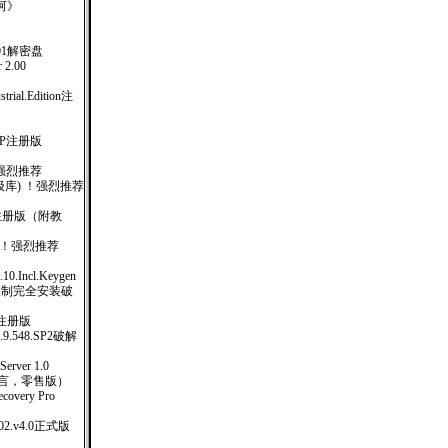
河》
01解密盘
2.00
strial.Edition注
MEXP注册版
！强烈推荐
日(升级库) ！强烈推荐
12) 注册版（附教
 ！强烈推荐
0.10.Incl.Keygen
台限制完全安装破
完全注册版
e.1.9.548.SP2破解
ver 1.0
多国语言，零售版）
covery Pro
.2002.v4.0正式版