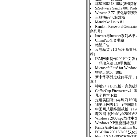
瑞星2002 13.10版(密
SiSoftware Sandra 001 P
Winamp 2.77 汉化增强
王林快码4.0标准版
Mandrake Linux 8.1
Random Password Generato
序列号)
Internet与Intranet系列丛
ChinaPub全套书籍
艳星广告
反恐精英 v1.3 完全商
荐）
IBM网页制作2001中文版 
一码输入法v3.0零售版
Microsoft Plus! for Wind
智能五笔5。10版
新中华字酷之经典字库，全
荐！
神雕97（DOS版）完
CoffeeCup Firestarter v4
几个脚本下载
走遍美国听力与练习 IS
我要上网去1.1 （中国
中国网爪最终测试版 （12
魔装网神(NetMyth2001
Windows 2000 sp2简
Windows XP整套图标(强
Panda Antivirus Platinum 6
PC-Cillin 2001 V8.05 
Nero 5.5.5.1 (附官方