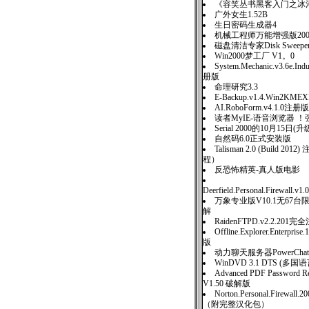
《容笑丛书黑客入门之冰
广外女生1.52B
生日密码生成器4
机械工程师万能增强版20
磁盘清洁专家Disk Sweeper 
Win2000梦工厂 V1。0
System.Mechanic.v3.6e.Indu
册版
命理研究3.3
E-Backup.v1.4.Win2K
AI.RoboForm.v4.1.0注册版
读者MyIE-语音浏览器 
Serial 2000的10月15
自然码6.0正式安装版
Talisman 2.0 (Build 20
程）
反恐怖精英-真人版电影
Deerfield.Personal.Firewall.v1.
万象专业版V10.1无67
解
RaidenFTPD.v2.2.201
Offline.Explorer.Enterpris
版
动力聊天服务器PowerChatSer
WinDVD 3.1 DTS (
Advanced PDF Password Re
V1.50 破解版
Norton.Personal.Firewall
（附完整汉化包）