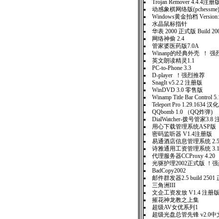
Trojan Remover 4.4.4注册
动感象棋网络版(pchessme)
Windows黄金拍档 Version:
水晶鼠标指针
华表 2000 正式版 Build 200
网络神偷 2.4
管家婆医药版7.0A
Winanp的经典外壳 ！ 
英文朗读精灵1.1
PC-to-Phone 3.3
D-player ！强烈推荐
SnagIt v5.2.2 注册版
WinDVD 3.0 零售版
Winamp Title Bar Control
Teleport Pro 1.29.1634 汉
QQbomb 1.0 （QQ炸弹)
DialWatcher-拨号管家3.8
用心下载管理系统ASP版
密码监听器 V1.4注册版
易通酒店信息管理系统 2.
诗雅通用工资管理系统 3.
代理服务器CCProxy 4.20
光驱护理2002正式版 ！
BadCopy2002
邮件群发器2.5 build 25
三角洲III
文企工资发放 V1.4 注册
摧花神龙教之上集
超级AV女优系列1
超级光盘总管先锋 v2.0中