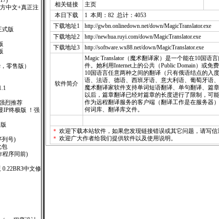
117)
相关链接
主页
式版(官方中文+真正注
本日下载
1 本周：82 总计：4053
下载地址1
http://gwbn.onlinedown.net/down/MagicTranslator.exe
正式版
下载地址2
http://newhua.ruyi.com/down/MagicTranslator.exe
版
下载地址3
http://software.wx88.net/down/MagicTranslator.exe
版
Magic Translator（魔术翻译家）是一个能在1
件。她利用Internet上的公共（Public Domain）
6(豪华，零售版）
10国语言任意两种之间的翻译（只有俄语结点的入度
语、法语、德语、西班牙语、意大利语、葡萄牙语
软件简介
魔术翻译家软件支持单词短语翻译、单句翻译、篇章
.1
以后，篇章翻译已经对篇章的长度进行了限制，可
作为远程翻译服务的客户端（翻译工作是在服务器
！强烈推荐
何词库、翻译库文件。
广告显IP终极版 ！强
售版
＊
欢迎下载本站软件，如果您发现链接错误或其它问题，请
写信
）
＊
欢迎广大作者给我们提供软件以及使用说明。
(附序列号)
汉化包
钥制作程序同前)
版 0.22BR3中文修