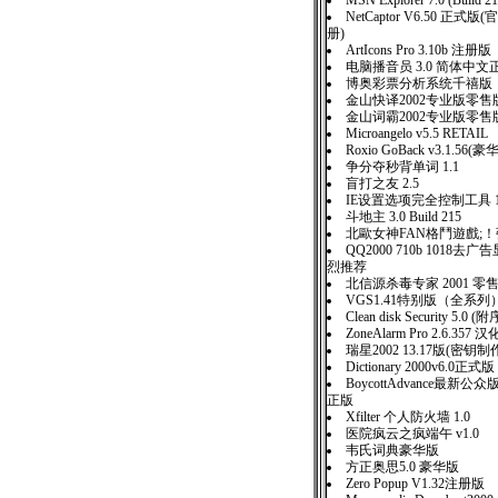
MSN Explorer 7.0 (Build 2
NetCaptor V6.50 正
册)
ArtIcons Pro 3.10b 注册版
电脑播音员 3.0 简体中文
博奥彩票分析系统千禧版
金山快译2002专业版零售
金山词霸2002专业版零售
Microangelo v5.5 RETAIL
Roxio GoBack v3.1.5
争分夺秒背单词 1.1
盲打之友 2.5
IE设置选项完全控制工具 1
斗地主 3.0 Build 215
北歐女神FAN格鬥遊戲;
QQ2000 710b 1018去
烈推荐
北信源杀毒专家 2001 零
VGS1.41特别版（全系列
Clean disk Security 5.0 
ZoneAlarm Pro 2.6.357 
瑞星2002 13.17版(密
Dictionary 2000v6.0正式版
BoycottAdvance最新公众
正版
Xfilter 个人防火墙 1.0
医院疯云之疯端午 v1.0
韦氏词典豪华版
方正奥思5.0 豪华版
Zero Popup V1.32注册版