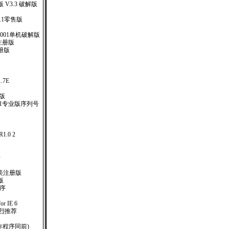
V3.3 破解版
.v6.1零售版
.001单机破解版
注册版
册版
）
1.7E
注册版
.1专业版序列号
.0 2
版
O
1
57完美注册版
体版
作程序
or IE 6
！强烈推荐
制作程序同前)