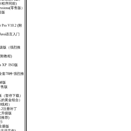
钥制作程序同前)
rofessiona(零售版）
安装版
r Pro V10.2 (附
书 Java语言入门
业升级版（强烈推
(附教程)
ows XP ISO版
套78种 强烈推
美破解版
.1零售版
O版（暂停下载）
网爪的黄金组合）
8线程）
)V3.2注册补丁
体中文升级版
烈推荐)
.23
汉化注册版
简体中文语言包)