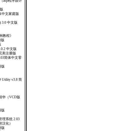
000 （asp程序设计
册版
XP 繁体中文家庭版
) 3.0 中文版
ev实例教程》
册版
版
1.0.2 中文版
5完美注册版
er.4.03简体中文零
册版
D Utility v3.8 简
精华（VCD版
解版
系统 2.03
 （附汉化）
注册版