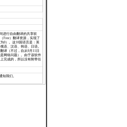
0国语言间进行自由翻译的共享软
或免费（Free）翻译资源，实现了
为0）。这10国语言是：英
、俄语、汉语、韩语、日语。
翻译（不过，自从9月11日
能是网络问题）。由于该软件
）上完成的，所以没有附带任
通知
我们。