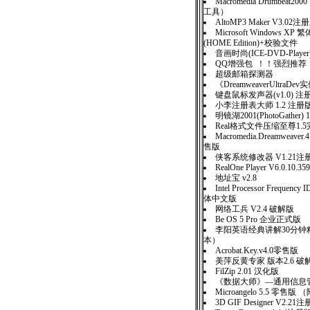
Macromedia Drumbeat2
工具）
AltoMP3 Maker V3.02注
Microsoft Windows 
(HOME Edition)+校验文件
音画时尚(ICE-DVD-Player
QQ增强包 ！！强烈推荐
超级邮箱探测器
《DreamweaverUltraD
键盘鼠标发声器(v1.0) 注
小李注册表大师 1.2 注册
明镜湖2001(PhotoGather) 
Real格式文件压缩至尊1.
Macromedia.Dreamweav
售版
侠客系统修改器 V1.21注
RealOne Player V6.0.10.359
地址宝 v2.8
Intel Processor Frequency I
体中文版
网络工兵 V2.4 破解版
Be OS 5 Pro 企业正式版
李阳英语经典讲解30分钟
本）
Acrobat.Key.v4.0零售版
美萍反黄专家 版本2.6 破
FilZip 2.01 汉化版
《数据大师》—通用信息管理
Microangelo 5.5 零售版
3D GIF Designer V2.21