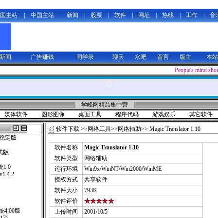
国主站
|
中国主站
|
新闻
|
股票
|
软件
|
网址
|
热线
|
工作
|
音
新闻
广告赚钱
同学录
聊天
水吧
留言
版主
本站
People's mind shoul
学峰网精品集中营
媒体软件
图形图像
桌面工具
程序代码
游戏娱乐
其它软件
软件下载
>>
网络工具
>>
网络辅助
>> Magic Translator 1.10
0稳定版
软件名称
Magic Translator 1.10
式版
软件类型
网络辅助
1.0
运行环境
Win9x/WinNT/Win2000/WinME
 v1.4.2
授权方式
共享软件
软件大小
793K
软件评价
4.00版
上传时间
2001/10/5