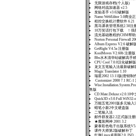
无限游戏存档(个人版)
网络对战加速器 v2.5
发贴圣手 v3.02破解版
Namo WebEditor 5.0商
程控交换机计费软件 6.21
黑马课表管理系统2.50注
10万笑话打包下载 ！强
流光基础教程的CHM帮
Norton Personal Firewall
Album Express V2.6 破解
GetRight V4.5a 注册版
KoolMoves V2.60b 注册版
Bbs水木清华站破解高手
CPU Cool 7.0.0汉化破解版
龙文五笔输入法最新破解
Magic Translator 1.10
瑞星2002 13.11版(密钥
Customizer 2000 7.1 RC
Wise.Installation.System.Pr
售版
CD.Mate.Deluxe.v2.0.
Quick3D.v3.0.Full.WiN32-
万能五笔2001版多元输入
蜡笔小新2中文硬盘版
二笔输入法
邮件群发器2.2正式版注
★魔装网神 2001 3.2
蒙泰彩色电子出版系统V5
课件大师第2版破解补丁
红旗Linux桌面版2.0 I