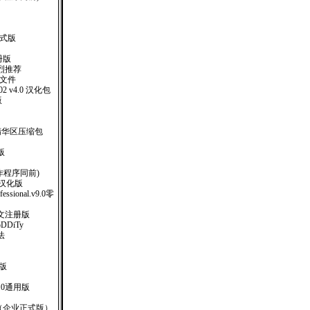
业正式版
册版
烈推荐
助文件
 2002 v4.0 汉化包
版
精华区压缩包
版
制作程序同前)
-1 汉化版
ofessional.v9.0零
10中文注册版
oDDiTy
法
册版
.0通用版
SO（企业正式版）