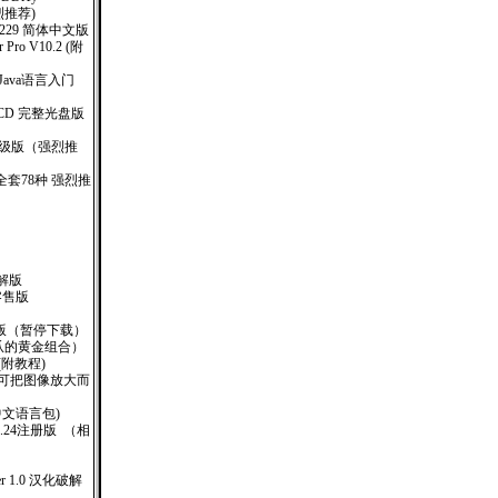
烈推荐)
00.2229 简体中文版
r Pro V10.2 (附
书 Java语言入门
ry 3CD 完整光盘版
业升级版（强烈推
套78种 强烈推
美破解版
.1零售版
O版（暂停下载）
网爪的黄金组合）
(附教程)
册版（可把图像放大而
简体中文语言包)
17.24注册版 （相
iler 1.0 汉化破解