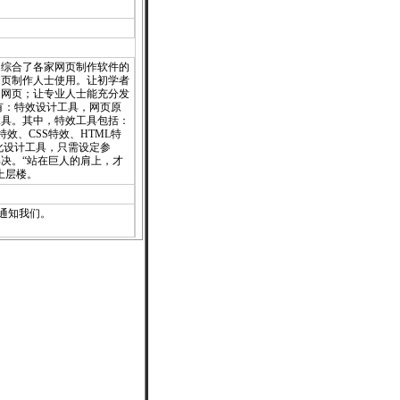
是综合了各家网页制作软件的
网页制作人士使用。让初学者
的网页；让专业人士能充分发
有：特效设计工具，网页原
工具。其中，特效工具包括：
PT特效、CSS特效、HTML特
化设计工具，只需设定参
决。“站在巨人的肩上，才
上层楼。
通知
我们。