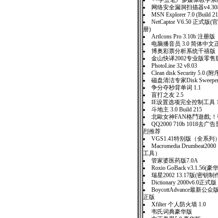
<<学五笔》多媒体教学系统
网络安全漏洞扫描器v4.3
MSN Explorer 7.0 (Build 2
NetCaptor V6.50 正
册)
ArtIcons Pro 3.10b 注册版
电脑播音员 3.0 简体中文
博奥彩票分析系统千禧版
金山快译2002专业版零售
PhotoLine 32 v8.03
Clean disk Security 5.0 
磁盘清洁专家Disk Sweeper 
争分夺秒背单词 1.1
盲打之友 2.5
IE设置选项完全控制工具 1
斗地主 3.0 Build 215
北歐女神FAN格鬥遊戲;
QQ2000 710b 1018去
烈推荐
VGS1.41特别版（全系列
Macromedia Drumbeat2
工具）
管家婆医药版7.0A
Roxio GoBack v3.1.5
瑞星2002 13.17版(密
Dictionary 2000v6.0正式版
BoycottAdvance最新公众
正版
Xfilter 个人防火墙 1.0
韦氏词典豪华版