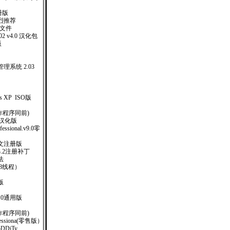
册版
烈推荐
助文件
 2002 v4.0 汉化包
版
系统 2.03
ows XP ISO版
制作程序同前)
-1 汉化版
ofessional.v9.0零
10中文注册版
)V3.2注册补丁
法
8线程）
版
.0通用版
钥制作程序同前)
rofessiona(零售版）
oDDiTy