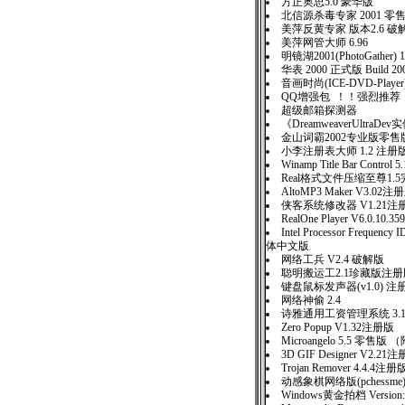
方正奥思5.0 豪华版
北信源杀毒专家 2001 零
美萍反黄专家 版本2.6 破
美萍网管大师 6.96
明镜湖2001(PhotoGather) 
华表 2000 正式版 Build 200
音画时尚(ICE-DVD-Player
QQ增强包 ！！强烈推荐
超级邮箱探测器
《DreamweaverUltraD
金山词霸2002专业版零售
小李注册表大师 1.2 注册
Winamp Title Bar Control
Real格式文件压缩至尊1.
AltoMP3 Maker V3.02注
侠客系统修改器 V1.21注
RealOne Player V6.0.10.359
Intel Processor Frequency I
体中文版
网络工兵 V2.4 破解版
聪明搬运工2.1珍藏版注册
键盘鼠标发声器(v1.0) 注
网络神偷 2.4
诗雅通用工资管理系统 3.
Zero Popup V1.32注册版
Microangelo 5.5 零售版
3D GIF Designer V2.21
Trojan Remover 4.4.4注册
动感象棋网络版(pchessme)
Windows黄金拍档 Version: