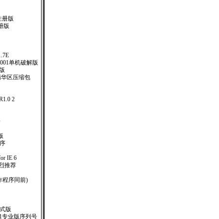
注册版
册版
）
1.7E
.001单机破解版
注册版
精华区压缩包
.0 2
版
O
体版
作程序
or IE 6
！强烈推荐
制作程序同前)
业正式版
.1专业版序列号