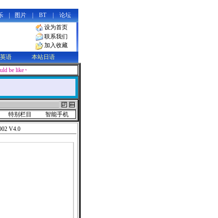
乐
|
图片
|
BT
|
论坛
设为首页
联系我们
加入收藏
英语
本站日语
ld be like water, soft and supple in appearance, yet containing limitless pow
特别栏目
智能手机
02 V4.0