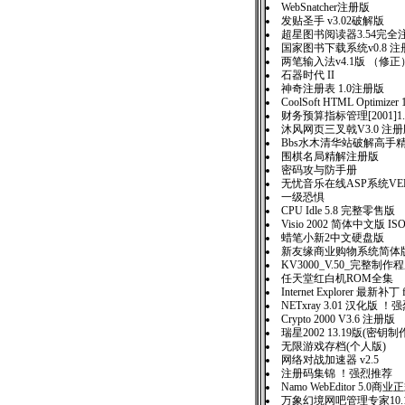
WebSnatcher注册版
发贴圣手 v3.02破解版
超星图书阅读器3.54完全
国家图书下载系统v0.8 注
两笔输入法v4.1版 （修正
石器时代 II
神奇注册表 1.0注册版
CoolSoft HTML Optimizer 
财务预算指标管理[2001]1
沐风网页三叉戟V3.0 
Bbs水木清华站破解高手
围棋名局精解注册版
密码攻与防手册
无忧音乐在线ASP系统VER1
一级恐惧
CPU Idle 5.8 完整零售
Visio 2002 简体中文版 IS
蜡笔小新2中文硬盘版
新友缘商业购物系统简
KV3000_V.50_完整制
任天堂红白机ROM全集
Internet Explorer 最新补丁 f
NETxray 3.01 汉化版 
Crypto 2000 V3.6 注册版
瑞星2002 13.19版(密钥
无限游戏存档(个人版)
网络对战加速器 v2.5
注册码集锦 ！强烈推荐
Namo WebEditor 5.0商
万象幻境网吧管理专家10