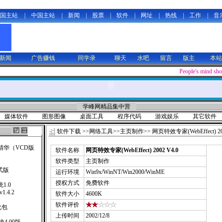
国主站
|
中国主站
|
新闻
|
股票
|
软件
|
网址
|
热线
|
工作
|
音
新闻
广告赚钱
同学录
聊天
水吧
留言
版主
本站
People's mind shou
学峰网精品集中营
媒体软件
图形图像
桌面工具
程序代码
游戏娱乐
其它软件
软件下载
>>
网络工具
>>
主页制作
>> 网页特效专家(WebEffect) 20
精华（VCD版
软件名称
网页特效专家(WebEffect) 2002 V4.0
软件类型
主页制作
式版
运行环境
Win9x/WinNT/Win2000/WinME
授权方式
免费软件
1.0
 v1.4.2
软件大小
4600K
软件评价
汉化包
上传时间
2002/12/8