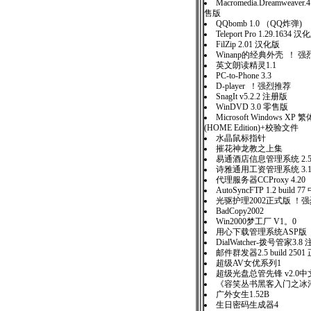
Macromedia.Dreamweav
售版
QQbomb 1.0 （QQ炸弹)
Teleport Pro 1.29.1634 汉
FilZip 2.01 汉化版
Winanp的经典外壳 ！ 
英文朗读精灵1.1
PC-to-Phone 3.3
D-player ！强烈推荐
SnagIt v5.2.2 注册版
WinDVD 3.0 零售版
Microsoft Windows 
(HOME Edition)+校验文件
水晶鼠标指针
摧花神龙教之上集
易通酒店信息管理系统 2.
诗雅通用工资管理系统 3.
代理服务器CCProxy 4.20
AutoSyncFTP 1.2 build 
光驱护理2002正式版 ！
BadCopy2002
Win2000梦工厂 V1。0
用心下载管理系统ASP版
DialWatcher-拨号管家3.8
邮件群发器2.5 build 25
超级AV女优系列1
超级光盘总管先锋 v2.0中
《容笑丛书黑客入门之冰
广外女生1.52B
生日密码生成器4