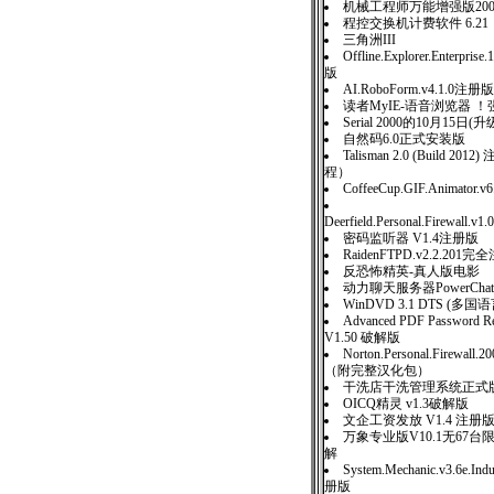
机械工程师万能增强版20
程控交换机计费软件 6.21
三角洲III
Offline.Explorer.Enterpris
版
AI.RoboForm.v4.1.0注册版
读者MyIE-语音浏览器 
Serial 2000的10月15
自然码6.0正式安装版
Talisman 2.0 (Build 20
程）
CoffeeCup.GIF.Animator
Deerfield.Personal.Firewall.v1.
密码监听器 V1.4注册版
RaidenFTPD.v2.2.201
反恐怖精英-真人版电影
动力聊天服务器PowerChatSer
WinDVD 3.1 DTS (
Advanced PDF Password Re
V1.50 破解版
Norton.Personal.Firewall
（附完整汉化包）
干洗店干洗管理系统正式版 
OICQ精灵 v1.3破解版
文企工资发放 V1.4 注册
万象专业版V10.1无67
解
System.Mechanic.v3.6e.Indu
册版