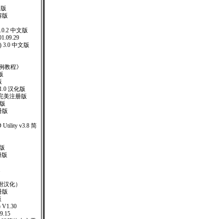
售版
解版
1.0.2 中文版
1.09.29
) 3.0 中文版
ev实例教程》
版
版
 5.1.0 汉化版
5完美注册版
册版
册版
D Utility v3.8 简
版
册版
1
 （附汉化）
注册版
版
 V1.30
9.15