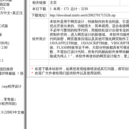
4.00版
相关链接
主页
0稳定版
117)
本日下载
1 本周：173 总计：3239
式版(官方中文+真正注
下载地址1
http://download.tzinfo.net/it/200279171552b.zip
本软件是用于网页设计，特效制作的专业利器。它
正式版
优点开发出来的。功能强大，简单易用。适合各级
不必学习繁琐的程序代码，而能轻松设计出很专业
版
挥制作空间，进入网页设计的新领域。 本软件功能
软件简介
代码加密，网页瘦身压缩以及其他可视化网页制作
(附序列号)
JAVAAPPLET特效、JAVASCRIPT特效、VBSCRI
2.00
效、FLASH特效等近千种。大部分特效都具有可视
数，不需自己设计代码，所有代码都由软件来帮你解
能成为伟人！”，本软件将使你的网页设计能力，更
.1
＊
欢迎下载本站软件，如果您发现链接错误或其它问题，请
写信
！强烈推荐
＊
欢迎广大作者给我们提供软件以及使用说明。
广告显IP终极版 ！强
）
000 （asp程序设计
6(豪华，零售版）
钥制作程序同前)
版 0.22BR3中文修