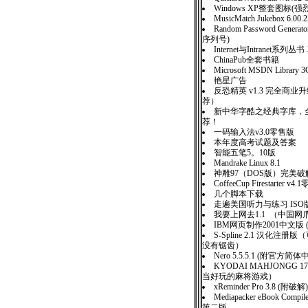
Windows XP整套图标(强
MusicMatch Jukebox 6.
Random Password Generato
序列号)
Internet与Intranet系列丛
ChinaPub全套书籍
Microsoft MSDN Libra
艳星广告
反恐精英 v1.3 完全商
荐）
新中华字酷之经典字库，全
荐！
一码输入法v3.0零售版
本年度高考试题及答案
智能五笔5。10版
Mandrake Linux 8.1
神雕97（DOS版）完
CoffeeCup Firestarter v4
几个脚本下载
走遍美国听力与练习 IS
我要上网去1.1 （中国
IBM网页制作2001中文版 
S-Spline 2.1 汉化注
没有锯齿）
Nero 5.5.5.1 (附官方
KYODAI MAHJONGG 
当好玩的麻将游戏）
xReminder Pro 3.8 (附破解)
Mediapacker eBook Comp
第二版