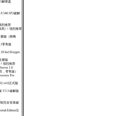
01解密盘
e.1.9.548.SP2破解
！强烈推荐
日(升级库) ！强烈推荐
12) 注册版（附教
.v6.1零售版
0.10.Incl.Keygen
完全注册版
 ！强烈推荐
ver 1.0
多国语言，零售版）
covery Pro
.2002.v4.0正式版
V3.3 破解版
版
台限制完全安装破
strial.Edition注