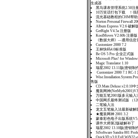
生成器
黑马课表管理系统2.50注
10万笑话打包下载 ！强
流光基础教程的CHM帮
Norton Personal Firewall
Album Express V2.6 破解
GetRight V4.5a 注册版
KoolMoves V2.60b 注册版
《数据大师》—通用信息管理
Customizer 2000 7.2
王林快码4.0标准版
Be OS 5 Pro 企业正式版
Microsoft Plus! for Wind
Magic Translator 1.10
瑞星2002 13.11版(密钥
Customizer 2000 7.1 RC
Wise.Installation.System.Pr
售版
CD.Mate.Deluxe.v2.0.
魔装网神(NetMyth2001
万能五笔2001版多元输入
中国网爪最终测试版 （12
二笔输入法
龙文五笔输入法最新破解
★魔装网神 2001 3.2
蒙泰彩色电子出版系统V5
课件大师第2版破解补丁
瑞星2002 13.10版(密
SiSoftware Sandra 001 P
Quick3D.v3.0.Full.WiN32-