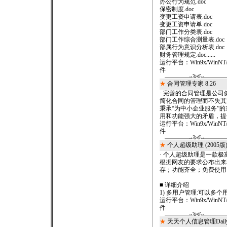
办公行为规范.doc
保密制度.doc
变更工资申请表.doc
变更工资申请单.doc
部门工作分类表.doc
部门工作综合测量表.doc
部属行为意识分析表.doc
财务管理规定.doc......
运行平台：
Win9x/WinNT
件
★
合同管理专家 8.26
· 完善的合同管理是公
简化合同的管理而不失其
秉承“为中小企业服务”的
用和功能强大的矛盾，提供近1
运行平台：
Win9x/WinNT
件
★
个人超级助理 (2005版
· 个人超级助理是一款
根据网友的要求公布出来
存；功能齐全；免费使用
■ 详细介绍
1) 多用户管理:可以多个
运行平台：
Win9x/WinNT
件
★
天天个人信息管理Daily