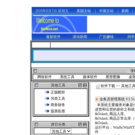
2026年8月7日 星期五
美国主站
|
中国主站
|
新闻
|
最新软件
滚动新闻
广告赚钱
同学
学
网络软件
系统工具
媒体软件
图形图像
桌
其他工具
软件下载
>>
其他工
正版酷软
另类工具
★
业务员管理系统 V2.51
商务财务
· 本系统主要服务对象
进货和出货的差价之和就
股票彩票
&Oslash; 商品入库。
&Oslash; 商品正常出
&Oslash......
其它分类
运行平台：
Win9x/WinNT
件