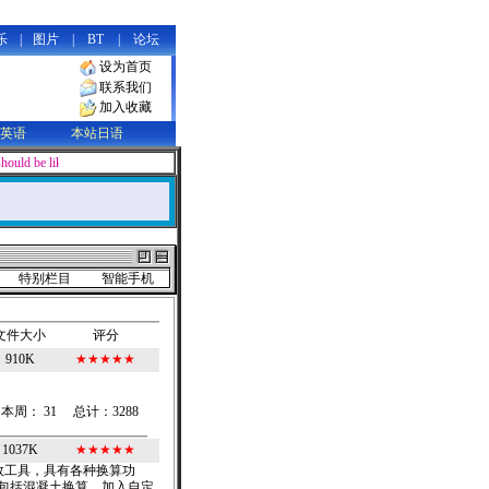
乐
|
图片
|
BT
|
论坛
设为首页
联系我们
加入收藏
英语
本站日语
 should be like water, soft and supple in appearance, yet containing limitles
特别栏目
智能手机
文件大小
评分
910K
★
★
★
★
★
本周： 31 总计：3288
1037K
★
★
★
★
★
效工具，具有各种换算功
包括混凝土换算、加入自定