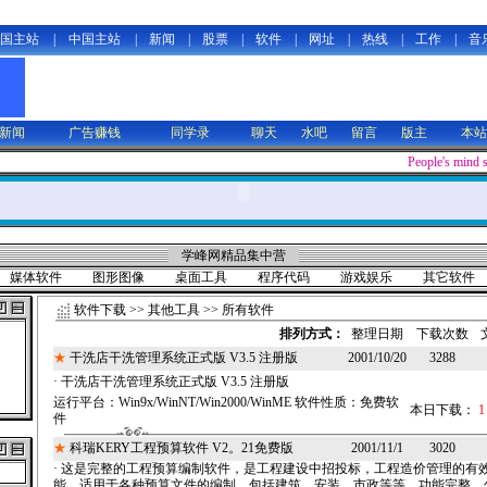
国主站
|
中国主站
|
新闻
|
股票
|
软件
|
网址
|
热线
|
工作
|
音
新闻
广告赚钱
同学录
聊天
水吧
留言
版主
本站
People's mind
学峰网精品集中营
媒体软件
图形图像
桌面工具
程序代码
游戏娱乐
其它软件
软件下载
>>
其他工具
>> 所有软件
排列方式：
整理日期
下载次数
★
干洗店干洗管理系统正式版 V3.5 注册版
2001/10/20
3288
· 干洗店干洗管理系统正式版 V3.5 注册版
运行平台：
Win9x/WinNT/Win2000/WinME
软件性质：
免费软
本日下载：
1
件
★
科瑞KERY工程预算软件 V2。21免费版
2001/11/1
3020
· 这是完整的工程预算编制软件，是工程建设中招投标，工程造价管理的有
能，适用于各种预算文件的编制，包括建筑、安装、市政等等。功能完整，