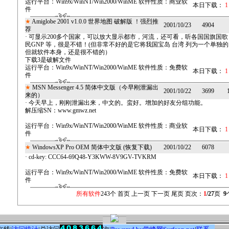
运行平台：
Win9x/WinNT/Win2000/WinME
软件性质：
商业软
本日下载：
1
件
★
Amiglobe 2001 v1.0.0 世界地图 破解版 ！强烈推
2001/10/23
4904
荐
· 可显示200多个国家，可以放大显示都市，河流，还可看，听各国国旗国
民GNP 等，很是不错！(但非常不好的是它将我国宝岛 台湾 列为一个单独
但就软件本身，还是很不错的）
下载3是破解文件
运行平台：
Win9x/WinNT/Win2000/WinME
软件性质：
免费软
本日下载：
1
件
★
MSN Messenger 4.5 简体中文版（今早刚泄漏出
2001/10/22
3699
来的）
· 今天早上，刚刚泄漏出来，中文的。蛮好。增加的好友分组功能。
解压缩SN：www.gmwz.net
运行平台：
Win9x/WinNT/Win2000/WinME
软件性质：
商业软
本日下载：
1
件
★
WindowsXP Pro OEM 简体中文版 (恢复下载)
2001/10/22
6078
· cd-key: CCC64-69Q48-Y3KWW-8V9GV-TVKRM
运行平台：
Win9x/WinNT/Win2000/WinME
软件性质：
免费软
本日下载：
1
件
所有软件
243个 首页 上一页
下一页
尾页
页次：
1
/27
页
9