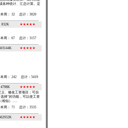
成各种统计、汇总计算。定
本周： 32 总计：3020
832K
★
★
★
★
★
本周： 67 总计：3157
503144K
★
★
★
★
★
本周： 242 总计：5419
4798K
★
★
★
★
★
定义、修改工资项目；可自
选择"的功能，可以使工资
......
本周： 71 总计：3535
662932K
★
★
★
★
★