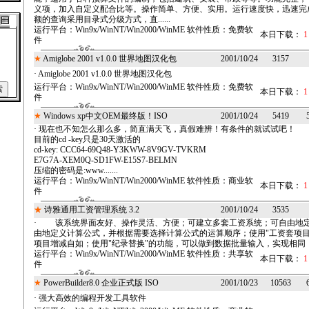
义项，加入自定义配合比等。操作简单、方便、实用。运行速度快，迅速完
额的查询采用目录式分级方式，直......
运行平台：
Win9x/WinNT/Win2000/WinME
软件性质：
免费软
本日下载：
1
件
★
Amiglobe 2001 v1.0.0 世界地图汉化包
2001/10/24
3157
· Amiglobe 2001 v1.0.0 世界地图汉化包
运行平台：
Win9x/WinNT/Win2000/WinME
软件性质：
免费软
本日下载：
1
件
★
Windows xp中文OEM最终版！ISO
2001/10/24
5419
· 现在也不知怎么那么多，简直满天飞，真假难辨！有条件的就试试吧！
目前的cd -key只是30天激活的
cd-key: CCC64-69Q48-Y3KWW-8V9GV-TVKRM
E7G7A-XEM0Q-SD1FW-E15S7-BELMN
压缩的密码是:www.......
运行平台：
Win9x/WinNT/Win2000/WinME
软件性质：
商业软
本日下载：
1
件
★
诗雅通用工资管理系统 3.2
2001/10/24
3535
· 该系统界面友好、操作灵活、方便；可建立多套工资系统；可自由地
由地定义计算公式，并根据需要选择计算公式的运算顺序；使用"工资套项目
项目增减自如；使用"纪录替换"的功能，可以做到数据批量输入，实现相同（相似）
运行平台：
Win9x/WinNT/Win2000/WinME
软件性质：
共享软
本日下载：
1
件
★
PowerBuilder8.0 企业正式版 ISO
2001/10/23
10563
· 强大高效的编程开发工具软件