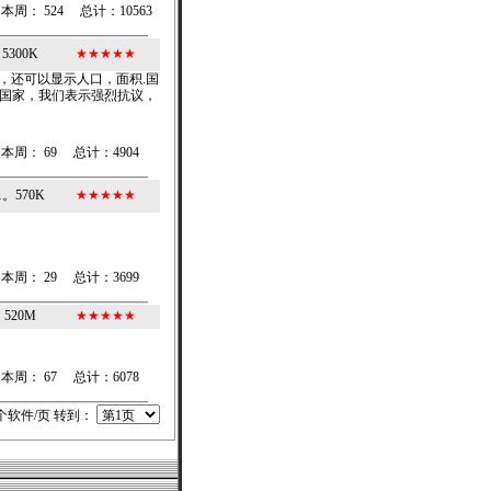
本周： 524 总计：10563
5300K
★
★
★
★
★
歌，还可以显示人口，面积.国
的国家，我们表示强烈抗议，
本周： 69 总计：4904
1。570K
★
★
★
★
★
本周： 29 总计：3699
520M
★
★
★
★
★
本周： 67 总计：6078
个软件/页 转到：